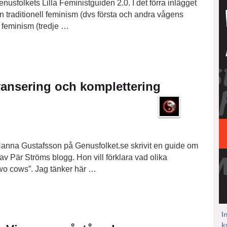
Genusfolkets Lilla Feministguiden 2.0. I det förra inlägget
 traditionell feminism (dvs första och andra vågens
n feminism (tredje …
yansering och komplettering
 Hanna Gustafsson på Genusfolket.se skrivit en guide om
 av Pär Ströms blogg. Hon vill förklara vad olika
wo cows”. Jag tänker här …
I
k