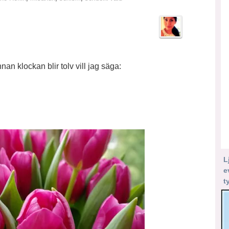
nan klockan blir tolv vill jag säga:
L
e
t