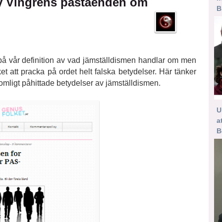
My Vingrens påståenden om
B
et på vår definition av vad jämställdismen handlar om men
et att pracka på ordet helt falska betydelser. Här tänker
komligt påhittade betydelser av jämställdismen.
U
a
B