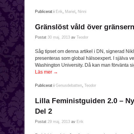
Publicerat i
Erik
,
Mariel
,
Ninni
Gränslöst våld över gränser
Postat
30 maj, 2013
av
Teodor
Såg tipset om denna artikel i DN, signerad Nik
presenteras som global hälsoexpert. I själva ve
Washington University. Då kan man förvänta s
Läs mer
→
Publicerat i
Genusdebatten
,
Teodor
Lilla Feministguiden 2.0 – N
Del 2
Postat
29 maj, 2013
av
Erik