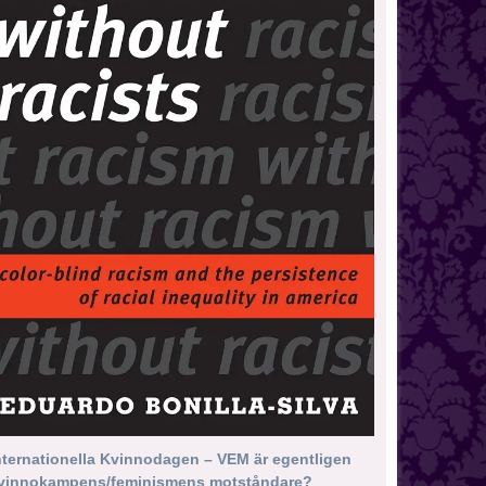
nternationella Kvinnodagen – VEM är egentligen
vinnokampens/feminismens motståndare?