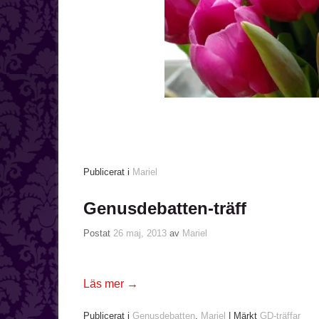
Publicerat i
Mariel
Genusdebatten-träff
Postat
26 maj, 2013
av
Mariel
Läs mer
→
Publicerat i
Genusdebatten
,
Mariel
|
Märkt
GD-träffar