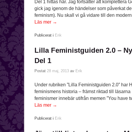
Del 1 hittas här. Jag fortsätter att komplettera 
gick jag igenom de händelser som påverkat den
feminism). Nu skall vi gå vidare till den moder
Läs mer
→
Publicerat i
Erik
Lilla Feministguiden 2.0 – N
Del 1
Postat
28 maj, 2013
av
Erik
Under rubriken ”Lilla Feministguiden 2.0” har
feminismens historia – främst riktad till läsarna
feminismer innebär utifrån memen ”You have t
Läs mer
→
Publicerat i
Erik