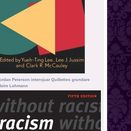
ordan Peterson intervjuar Quillettes grundare
laire Lehmann