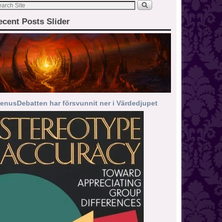
ecent Posts Slider
enusDebatten har försvunnit ner i Värdedjupet