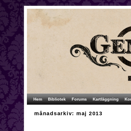
Hoppa till huvudinnehåll
Hoppa till sekundärt innehåll
Hem
Bibliotek
Forums
Kartläggning
Ko
månadsarkiv:
maj 2013