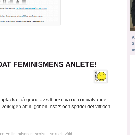
A
S
m
DAT FEMINISMENS ANLETE!
upptäcka, på grund av sitt positiva och omvälvande
 verkligen att ni gör en insats och sprider det vitt och
ne Heflin
,
misandri
,
sexism
,
sexuellt våld