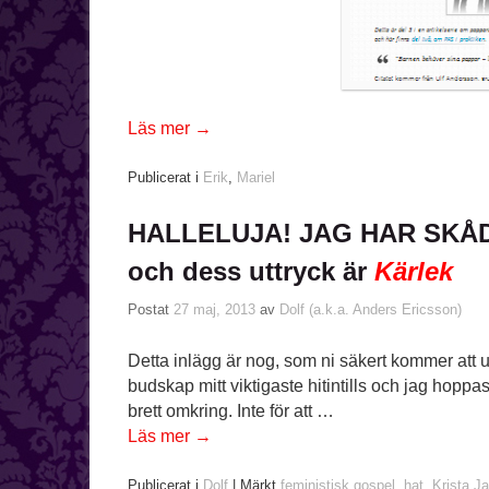
Läs mer
→
Publicerat i
Erik
,
Mariel
HALLELUJA! JAG HAR SKÅ
och dess uttryck är
Kärlek
Postat
27 maj, 2013
av
Dolf (a.k.a. Anders Ericsson)
Detta inlägg är nog, som ni säkert kommer att 
budskap mitt viktigaste hitintills och jag hoppas
brett omkring. Inte för att …
Läs mer
→
Publicerat i
Dolf
|
Märkt
feministisk gospel
,
hat
,
Krista Ja