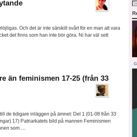
rytande
R
ligas. Och det är inte särskilt svårt för en man att vara
t det finns som han inte bör göra. Ni har väl sett
G
tre än feminismen 17-25 (från 33
 till de tidigare inläggen på ämnet: Del 1 (01-08 från 33
ingar) 17) Patriarkatets bild på mannen Feminismen
mannen som …