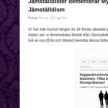
Jämställdister dementerar 
Jämställdism
Postat
28 maj, 2013
av
Erik
Vi har inte hunnit längre än till första utkast
redan ser vi feministiska försök från Genusfolk
två av oss (Erik och Mariel) bemöta dessa full