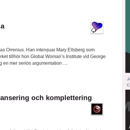
na
las Orrenius. Han intervjuar Mary Ellsberg som
rket tillhör hon Global Woman’s Institute vid George
ig en mer seriös argumentation …
J
C
yansering och komplettering