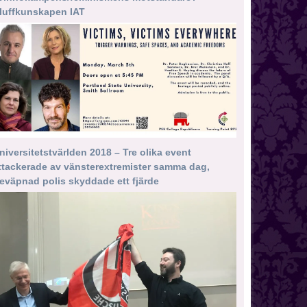
luffkunskapen IAT
niversitetstvärlden 2018 – Tre olika event
ttackerade av vänsterextremister samma dag,
eväpnad polis skyddade ett fjärde