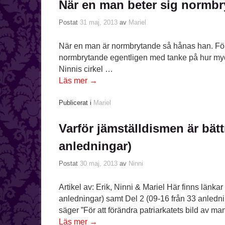
När en man beter sig normb
Postat
31 maj, 2013
av
Mariel
När en man är normbrytande så hånas han. Förlöj
normbrytande egentligen med tanke på hur mycke
Ninnis cirkel …
Läs mer
→
Publicerat i
Mariel
Varför jämställdismen är bät
anledningar)
Postat
30 maj, 2013
av
Ninni
Artikel av: Erik, Ninni & Mariel Här finns länkar
anledningar) samt Del 2 (09-16 från 33 anledn
säger ”För att förändra patriarkatets bild av 
Läs mer
→