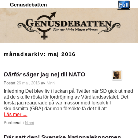
Genusdebatten
Hoppa till huvudinnehåll
Hoppa till sekundärt innehåll
månadsarkiv:
maj 2016
Därför
säger jag nej till NATO
Postat
26 maj, 2016
av
Ninni
Inledning Det blev liv i luckan på Twitter när SD gick ut med
att de skulle rösta för fördröjning av Värdlandsavtalet. Det
första jag reagerade på var massor med försök till
skuldsmitta (GBA) där man försökte få det till att …
Läs mer
→
Publicerat i
Ninni
Där satt den! Svenske Nationalekonomen