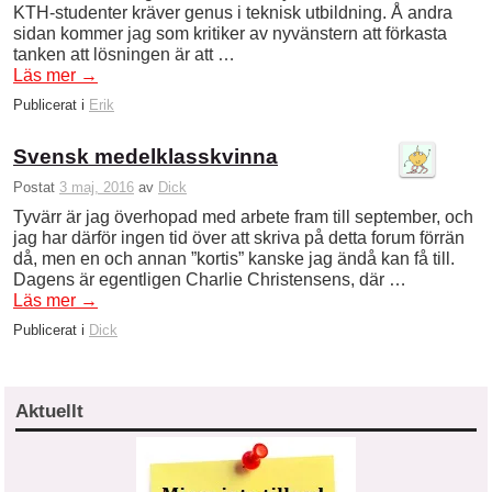
KTH-studenter kräver genus i teknisk utbildning. Å andra
sidan kommer jag som kritiker av nyvänstern att förkasta
tanken att lösningen är att …
Läs mer
→
Publicerat i
Erik
Svensk medelklasskvinna
Postat
3 maj, 2016
av
Dick
Tyvärr är jag överhopad med arbete fram till september, och
jag har därför ingen tid över att skriva på detta forum förrän
då, men en och annan ”kortis” kanske jag ändå kan få till.
Dagens är egentligen Charlie Christensens, där …
Läs mer
→
Publicerat i
Dick
Aktuellt