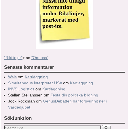
"Riktlinjer"
+ se
"Om oss"
Senaste kommentarer
Wais
om
Kartläggning
Simultaneous interpreter USA
om
Kartläggning
INVS Logistics
om
Kartläggning
Stellan Stellanssen
om
Testa din politiska bildning
Jock Rockman
om
GenusDebatten har försvunnit ner i
Värdedjupet
Sökfunktion