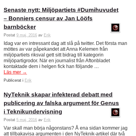
Senaste nytt: Miljöpartiets #Dumihuvudet
– Bonniers censur av Jan Lööfs
barnböcker
Postat
9 maj, 2016
av
Erik
Idag var en intressant dag att slå på twitter. Det första man
möttes av var påpekandet att Anna Kelemen från
miljöpartiets riksval gett sitt bidrag till kategorin
miljöpartigrodor. När en journalist från Aftonbladet
kontaktade dem i helgen fick han följande …
Läs mer
→
Publicerat i
Erik
NyTeknik skapar infekterad debatt med
publicering av falska argument för Genus
i Teknikundervisning
Postat
5 maj, 2016
av
Erik
Var skall man börja någonstans? Å ena sidan kommer jag
att tillbakavisa argumenten i den NyTeknik-artikel där två