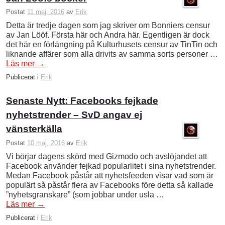
Postat
11 maj, 2016
av
Erik
Detta är tredje dagen som jag skriver om Bonniers censur
av Jan Lööf. Första här och Andra här. Egentligen är dock
det här en förlängning på Kulturhusets censur av TinTin och
liknande affärer som alla drivits av samma sorts personer …
Läs mer
→
Publicerat i
Erik
Senaste Nytt: Facebooks fejkade
nyhetstrender – SvD angav ej
vänsterkälla
Postat
10 maj, 2016
av
Erik
Vi börjar dagens skörd med Gizmodo och avslöjandet att
Facebook använder fejkad popularlitet i sina nyhetstrender.
Medan Facebook påstår att nyhetsfeeden visar vad som är
populärt så påstår flera av Facebooks före detta så kallade
”nyhetsgranskare” (som jobbar under usla …
Läs mer
→
Publicerat i
Erik