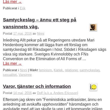
Läs mer
→
Publicerat i
Erik
Samtyckeslag – ännu ett steg på
vansinnets väg.
Postat
17 maj, 2016
av
Ninni
Inledning Allt pekar på att Regeringens utredare Mari
Heidenborg kommer att lägga fram ett förslag om
samtyckeslag till Riksdagen i höst. Stödet i Riksdagen sägs
växa sig starkare. Sveriges Kvinnolobby och FNs
Convention on the Elimination of All Forms of …
Läs mer
→
Publicerat i
Ninni
|
Märkt
feminism
,
Kärlek
,
relationer
,
samtyckeslag
,
sexualitet
,
Vansinne
Varor, tjänster och information
Postat
14 maj, 2016
av
Dolf (a.k.a. Anders Ericsson)
Eftersom jag skrev om ”Feministiska antirasister, ännu en
anledning att avskaffa upphovsrätten” häromdagen och
avslutade med att jag skulle ta upp i ett kommande inlägg