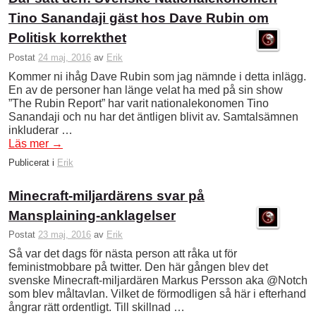
Tino Sanandaji gäst hos Dave Rubin om
Politisk korrekthet
Postat
24 maj, 2016
av
Erik
Kommer ni ihåg Dave Rubin som jag nämnde i detta inlägg.
En av de personer han länge velat ha med på sin show
”The Rubin Report” har varit nationalekonomen Tino
Sanandaji och nu har det äntligen blivit av. Samtalsämnen
inkluderar …
Läs mer
→
Publicerat i
Erik
Minecraft-miljardärens svar på
Mansplaining-anklagelser
Postat
23 maj, 2016
av
Erik
Så var det dags för nästa person att råka ut för
feministmobbare på twitter. Den här gången blev det
svenske Minecraft-miljardären Markus Persson aka @Notch
som blev måltavlan. Vilket de förmodligen så här i efterhand
ångrar rätt ordentligt. Till skillnad …