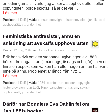
anledningarna till varför jag anser att upphovsrätten, eller
copyrighten, borde skrotas, så är det väl …
Läs mer
→
Publicerat i
Dolf
|
Märkt
censur
,
copyright
,
historierevision
,
juridik
,
teori
,
upphovsrätt
,
yttrandefrihet
Feministiska antirasister, ännu en
anledning att avskaffa upphovsrätten
Postat
12 maj, 2016
av
Dolf (a.k.a. Anders Ericsson)
Erik har skrivit om den stoppade utgivningen av Lööfs
böcker tre dagar i rad (i måndags, tisdags och igår), men det
finns en aspekt som varken han eller någon annan har varit
inne på ännu. Problemet är långt ifrån nytt, …
Läs mer
→
Publicerat i
Dolf
|
Märkt
1984
,
barnfostran
,
censur
,
copyright
,
historierevision
,
Jan Lööf
,
Pippi Långstrump
,
rasism
,
sexism
,
upphovsrätt
,
yttrandefrihet
Därför har Bonniers Eva Dahlin fel om
Jan Lööfs böcker