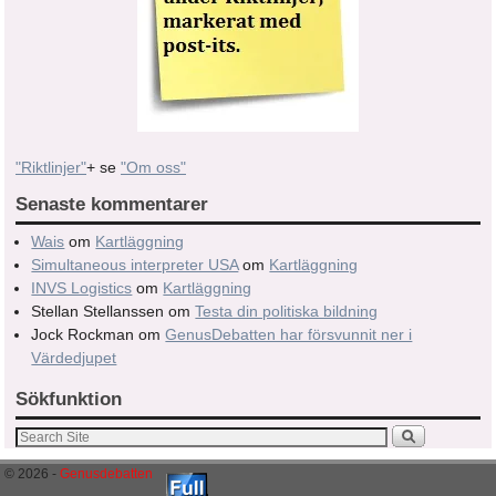
"Riktlinjer"
+ se
"Om oss"
Senaste kommentarer
Wais
om
Kartläggning
Simultaneous interpreter USA
om
Kartläggning
INVS Logistics
om
Kartläggning
Stellan Stellanssen
om
Testa din politiska bildning
Jock Rockman
om
GenusDebatten har försvunnit ner i
Värdedjupet
Sökfunktion
© 2026 -
Genusdebatten