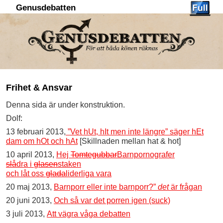
Genusdebatten
Hoppa till huvudinnehåll
Hoppa till sekundärt innehåll
Frihet & Ansvar
Denna sida är under konstruktion.
Dolf:
13 februari 2013,
”Vet hUt, hIt men inte längre” säger hEt
dam om hOt och hAt
[Skillnaden mellan hat & hot]
10 april 2013,
Hej
Tomtegubbar
Barnpornografer
slå
dra i
glasen
staken
och låt oss
glada
liderliga vara
20 maj 2013,
Barnporr eller inte barnporr?”
det
är frågan
20 juni 2013,
Och så var det porren igen (suck)
3 juli 2013,
Att vägra våga debatten