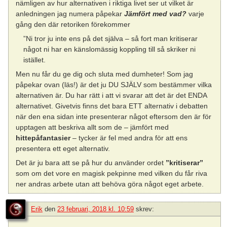
nämligen av hur alternativen i riktiga livet ser ut vilket är
anledningen jag numera påpekar
Jämfört med vad?
varje
gång den där retoriken förekommer
”Ni tror ju inte ens på det själva – så fort man kritiserar
något ni har en känslomässig koppling till så skriker ni
istället.
Men nu får du ge dig och sluta med dumheter! Som jag
påpekar ovan (läs!) är det ju DU SJÄLV som bestämmer vilka
alternativen är. Du har rätt i att vi svarar att det är det ENDA
alternativet. Givetvis finns det bara ETT alternativ i debatten
när den ena sidan inte presenterar något eftersom den är för
upptagen att beskriva allt som de – jämfört med
hittepåfantasier
– tycker är fel med andra för att ens
presentera ett eget alternativ.
Det är ju bara att se på hur du använder ordet
”kritiserar”
som om det vore en magisk pekpinne med vilken du får riva
ner andras arbete utan att behöva göra något eget arbete.
Erik
den
23 februari, 2018 kl. 10:59
skrev: