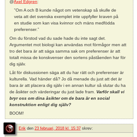
@
Axel Edgren
:
”Om A och B kunde något om vetenskap så skulle de
veta att det svenska exemplet inte uppfyller kraven på
en studie som kan visa kvinnor och mäns medfödda
preferenser.”
Om du förstod vad du sade hade du inte sagt det.
Argumentet mot biologi kan användas mot förmågor men att
tro det bara är att säga samma sak om preferenser är att
totalt missa de konskvenser den sortens påståenden har för
dig själv.
Låt för diskussionen säga att du har rätt och preferenser är
kulturella. Vad händer då? Jo då menade du just att det är
bara är att placera dig själv i en annan kultur så slutar du ha
de åsikter och värderingar du just lade fram.
Varför skall vi
bryr oss om dina åsikter om de bara är en social
konstruktion enligt dig själv?
BOOM!
Erik
den
23 februari, 2018 kl. 15:37
skrev: