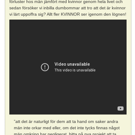
förluster hos män jämfört med kvinnor genom hela livet och
sedan försöker vi inbilla dumbommar att tro att det är kvinnor
vi lärt uppoffra sig? Allt fler KVINNOR ser igenom den lögnen!
”att det är naturligt för dem att ta hand om saker andra
män inte orkar med eller, om det inte tycks finnas något
män omkring har negligerat, hitta på nya projekt att ta