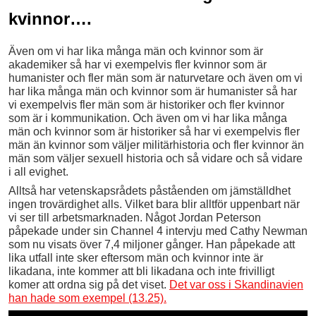
kvinnor….
Även om vi har lika många män och kvinnor
som är
akademiker så har vi exempelvis fler kvinnor som är
humanister och fler män som är naturvetare och även om vi
har lika många män och kvinnor som är humanister så har
vi exempelvis fler män som är historiker och fler kvinnor
som är i kommunikation. Och även om vi har lika många
män och kvinnor som är historiker så har vi exempelvis fler
män än kvinnor som väljer militärhistoria och fler kvinnor än
män som väljer sexuell historia och så vidare och så vidare
i all evighet.
Alltså har vetenskapsrådets påståenden om jämställdhet
ingen trovärdighet alls. Vilket bara blir alltför uppenbart när
vi ser till arbetsmarknaden. Något Jordan Peterson
påpekade under sin Channel 4 intervju med Cathy Newman
som nu visats över 7,4 miljoner gånger. Han påpekade att
lika utfall inte sker eftersom män och kvinnor inte är
likadana, inte kommer att bli likadana och inte frivilligt
komer att ordna sig på det viset.
Det var oss i Skandinavien
han hade som exempel (13.25).