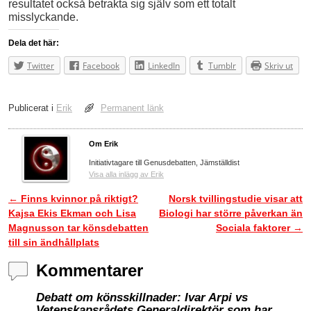
resultatet också betrakta sig själv som ett totalt
misslyckande.
Dela det här:
Twitter
Facebook
LinkedIn
Tumblr
Skriv ut
Publicerat i
Erik
Permanent länk
Om Erik
Initiativtagare till Genusdebatten, Jämställdist
Visa alla inlägg av Erik
←
Finns kvinnor på riktigt?
Norsk tvillingstudie visar att
Inläggsnavigering
Kajsa Ekis Ekman och Lisa
Biologi har större påverkan än
Magnusson tar könsdebatten
Sociala faktorer
→
till sin ändhållplats
Kommentarer
Debatt om könsskillnader: Ivar Arpi vs
Vetenskapsrådets Generaldirektör som har