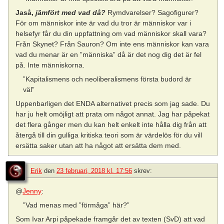
Jaså,
jämfört med vad då?
Rymdvarelser? Sagofigurer?
För om människor inte är vad du tror är människor var i
helsefyr får du din uppfattning om vad människor skall vara?
Från Skynet? Från Sauron? Om inte ens människor kan vara
vad du menar är en ”människa” då är det nog dig det är fel
på. Inte människorna.
”Kapitalismens och neoliberalismens första budord är
väl”
Uppenbarligen det ENDA alternativet precis som jag sade. Du
har ju helt omöjligt att prata om något annat. Jag har påpekat
det flera gånger men du kan helt enkelt inte hålla dig från att
återgå till din gulliga kritiska teori som är värdelös för du vill
ersätta saker utan att ha något att ersätta dem med.
Erik
den
23 februari, 2018 kl. 17:56
skrev:
@
Jenny
:
”Vad menas med ”förmåga” här?”
Som Ivar Arpi påpekade framgår det av texten (SvD) att vad