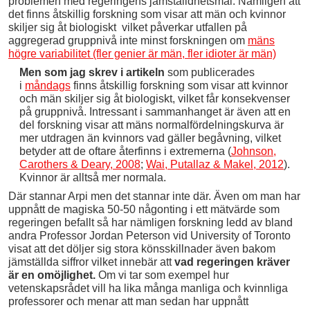
problemen med regeringens jämställdhetsmål. Nämligen att
det finns åtskillig forskning som visar att män och kvinnor
skiljer sig åt biologiskt vilket påverkar utfallen på
aggregerad gruppnivå inte minst forskningen om
mäns
högre variabilitet (fler genier är män, fler idioter är män)
Men som jag skrev i artikeln
som publicerades
i
måndags
finns åtskillig forskning som visar att kvinnor
och män skiljer sig åt biologiskt, vilket får konsekvenser
på gruppnivå. Intressant i sammanhanget är även att en
del forskning visar att mäns normalfördelningskurva är
mer utdragen än kvinnors vad gäller begåvning, vilket
betyder att de oftare återfinns i extremerna (
Johnson,
Carothers & Deary, 2008
;
Wai, Putallaz & Makel, 2012
).
Kvinnor är alltså mer normala.
Där stannar Arpi men det stannar inte där. Även om man har
uppnått de magiska 50-50 någonting i ett mätvärde som
regeringen befallt så har nämligen forskning ledd av bland
andra Professor Jordan Peterson vid University of Toronto
visat att det döljer sig stora könsskillnader även bakom
jämställda siffror vilket innebär att
vad regeringen kräver
är en omöjlighet.
Om vi tar som exempel hur
vetenskapsrådet vill ha lika många manliga och kvinnliga
professorer och menar att man sedan har uppnått