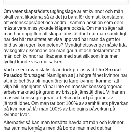
Om vetenskapsrådets utgångsläge är att kvinnor och män
skall vara likadana så är det ju bara för dem att konstatera
att vetenskapsrådet och andra i samma position som dem
måste vara misslyckade klåpare också. Om man säger att
man har uppgiften att skapa jämställdhet när man samtidigt
har det här resultatet att visa upp vad har man då gett för
bild av sin egen kompetens? Myndighetssverige måste lida
av kogntiv dissonans om man går runt och deklarerar att
män och kvinnor är likadana med statistik som inte mer
tydligt kunde visa motsatsen.
Vad ni ser i ovan statistik är dock precis vad
The Sexual
Paradox
förutsäger. Nämligen att ju högre frihet kvinnor har
att inte behöva bli ingenjörer ju färre kvinnor kommer att
vilja bli ingenjörer. Vi har inte en massivt könssegregerad
arbetsmarknad på grund av brist på jämställdhet. Vi har en
massivt könssegregerad arbetsmarknad på grund av
jämställdhet. Om man tar bort 100% av samhällets påverkan
på kvinnor så får man 100% av biologins påverkan på
kvinnor kvar.
Alternativt så kan man fortsätta hävda att män och kvinnor
har samma förmåga men då borde man med det här