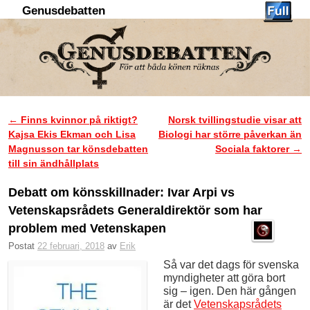
Genusdebatten
Hoppa till huvudinnehåll
Hoppa till sekundärt innehåll
←
Finns kvinnor på riktigt?
Norsk tvillingstudie visar att
Inläggsnavigering
Kajsa Ekis Ekman och Lisa
Biologi har större påverkan än
Magnusson tar könsdebatten
Sociala faktorer
→
till sin ändhållplats
Debatt om könsskillnader: Ivar Arpi vs
Vetenskapsrådets Generaldirektör som har
problem med Vetenskapen
Postat
22 februari, 2018
av
Erik
Så var det dags för svenska
myndigheter att göra bort
sig – igen. Den här gången
är det
Vetenskapsrådets