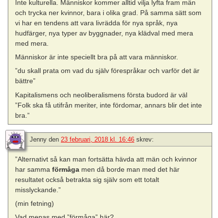
Inte kulturella. Människor kommer alltid vilja lyfta fram män
och trycka ner kvinnor, bara i olika grad. På samma sätt som
vi har en tendens att vara livrädda för nya språk, nya
hudfärger, nya typer av byggnader, nya klädval med mera
med mera.
Människor är inte speciellt bra på att vara människor.
”du skall prata om vad du själv förespråkar och varför det är
bättre”
Kapitalismens och neoliberalismens första budord är väl
”Folk ska få utifrån meriter, inte fördomar, annars blir det inte
bra.”
Jenny
den
23 februari, 2018 kl. 16:46
skrev:
”Alternativt så kan man fortsätta hävda att män och kvinnor
har samma
förmåga
men då borde man med det här
resultatet också betrakta sig själv som ett totalt
misslyckande.”
(min fetning)
Vad menas med ”förmåga” här?