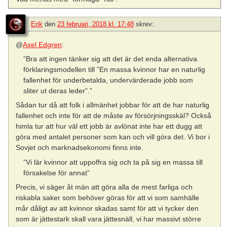
Erik
den
23 februari, 2018 kl. 17:48
skrev:
@
Axel Edgren
:
”Bra att ingen tänker sig att det är det enda alternativa
förklaringsmodellen till ”En massa kvinnor har en naturlig
fallenhet för underbetalda, undervärderade jobb som
sliter ut deras leder”.”
Sådan tur då att folk i allmänhet jobbar för att de har naturlig
fallenhet och inte för att de måste av försörjningsskäl? Också
himla tur att hur väl ett jobb är avlönat inte har ett dugg att
göra med antalet personer som kan och vill göra det. Vi bor i
Sovjet och marknadsekonomi finns inte.
”Vi lär kvinnor att uppoffra sig och ta på sig en massa till
försakelse för annat”
Precis, vi säger åt män att göra alla de mest farliga och
riskabla saker som behöver göras för att vi som samhälle
mår dåligt av att kvinnor skadas samt för att vi tycker den
som är jättestark skall vara jättesnäll, vi har massivt större