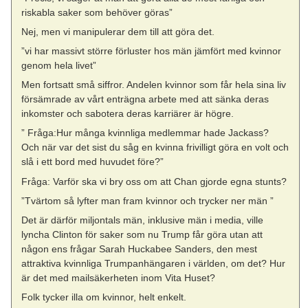
riskabla saker som behöver göras”
Nej, men vi manipulerar dem till att göra det.
”vi har massivt större förluster hos män jämfört med kvinnor
genom hela livet”
Men fortsatt små siffror. Andelen kvinnor som får hela sina liv
försämrade av vårt enträgna arbete med att sänka deras
inkomster och sabotera deras karriärer är högre.
” Fråga:Hur många kvinnliga medlemmar hade Jackass?
Och när var det sist du såg en kvinna frivilligt göra en volt och
slå i ett bord med huvudet före?”
Fråga: Varför ska vi bry oss om att Chan gjorde egna stunts?
”Tvärtom så lyfter man fram kvinnor och trycker ner män ”
Det är därför miljontals män, inklusive män i media, ville
lyncha Clinton för saker som nu Trump får göra utan att
någon ens frågar Sarah Huckabee Sanders, den mest
attraktiva kvinnliga Trumpanhängaren i världen, om det? Hur
är det med mailsäkerheten inom Vita Huset?
Folk tycker illa om kvinnor, helt enkelt.