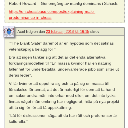
Robert Howard – Genomgång av manlig dominans i Schack.
https://en.chessbase.com/post/explaining-male-
predominance-in-chess
Axel Edgren
den
23 februari, 2018 kl. 16:15
skrev:
””The Blank Slate” däremot är en hypotes som det saknas
vetenskapliga belägg för ”
Bra att ingen tänker sig att det är det enda alternativa
förklaringsmodellen till ”En massa kvinnor har en naturlig
fallenhet för underbetalda, undervärderade jobb som sliter ut
deras leder”.
Vi lär kvinnor att uppoffra sig och ta på sig en massa till
försakelse för annat, att det är naturligt för dem att ta hand
om saker andra män inte orkar med eller, om det inte tycks
finnas något män omkring har negligerat, hitta på nya projekt
att ta sig för för att få uppskattning.
”Låt för diskussionen säga att du har rätt och preferenser är
kulturella.”