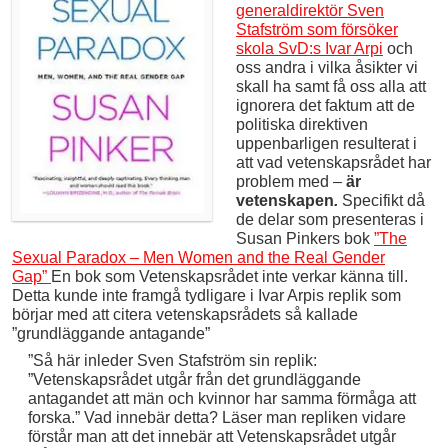
generaldirektör Sven
Stafström som försöker
skola SvD:s Ivar Arpi
och
oss andra i vilka åsikter vi
skall ha samt få oss alla att
ignorera det faktum att de
politiska direktiven
uppenbarligen resulterat i
att vad vetenskapsrådet har
problem med –
är
vetenskapen
.
Specifikt då
de delar som presenteras i
Susan Pinkers bok
”The
Sexual Paradox – Men Women and the Real Gender
Gap”
En bok som Vetenskapsrådet inte verkar känna till.
Detta kunde inte framgå tydligare i Ivar Arpis replik som
börjar med att citera vetenskapsrådets så kallade
”grundläggande antagande”
”Så här inleder Sven Stafström sin replik:
”Vetenskapsrådet utgår från det grundläggande
antagandet att män och kvinnor har samma förmåga att
forska.” Vad innebär detta? Läser man repliken vidare
förstår man att det innebär att Vetenskapsrådet utgår