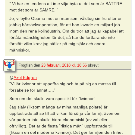
” Vi har en tendens att inte vilja byta ut det som är BÄTTRE
mot det som är SÄMRE. ”
Jo, vi bytte Obama mot en man som våldtog sin fru efter en
jobbig hårsäcksoperation, för att han lovade en miljard job
inom den rena kolindustrin. Om du tror att jag är kapabel att
förlåta mänskligheten för det, så har du fortfarande inte
förstått vilka krav jag ställer på mig själv och andra
människor.
Frogfish
den
23 februari, 2018 kl. 18:56
skrev:
@
Axel Edgren
:
”Vi lär kvinnor att uppoffra sig och ta på sig en massa till
försakelse för annat…..”
Som om det skulle vara specifikt för ”kvinnor”….
Jag själv (liksom många av mina manliga polare) är
uppfostrade att se till att vi kan försörja vår familj, även om
vår partner inte skulle bidra ekonomiskt (av val eller
ofrivilligt). Det är de flesta ”riktiga män” uppfostrade till
(liksom en del moderna kvinnor). Det ger familjen den frihet