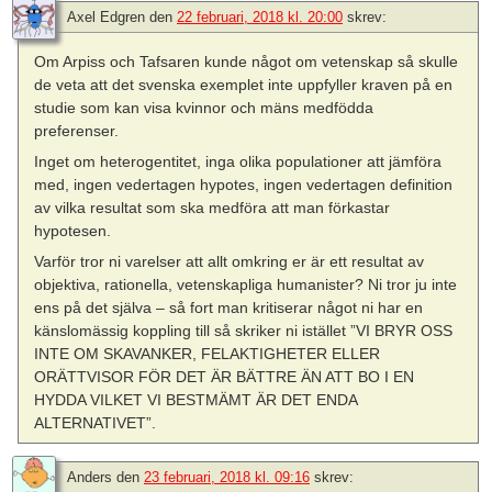
Axel Edgren
den
22 februari, 2018 kl. 20:00
skrev:
Om Arpiss och Tafsaren kunde något om vetenskap så skulle
de veta att det svenska exemplet inte uppfyller kraven på en
studie som kan visa kvinnor och mäns medfödda
preferenser.
Inget om heterogentitet, inga olika populationer att jämföra
med, ingen vedertagen hypotes, ingen vedertagen definition
av vilka resultat som ska medföra att man förkastar
hypotesen.
Varför tror ni varelser att allt omkring er är ett resultat av
objektiva, rationella, vetenskapliga humanister? Ni tror ju inte
ens på det själva – så fort man kritiserar något ni har en
känslomässig koppling till så skriker ni istället ”VI BRYR OSS
INTE OM SKAVANKER, FELAKTIGHETER ELLER
ORÄTTVISOR FÖR DET ÄR BÄTTRE ÄN ATT BO I EN
HYDDA VILKET VI BESTMÄMT ÄR DET ENDA
ALTERNATIVET”.
Anders
den
23 februari, 2018 kl. 09:16
skrev: