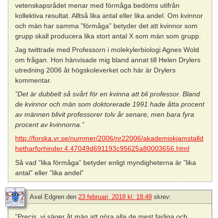
vetenskapsrådet menar med förmåga bedöms utifrån
kollektiva resultat. Alltså lika antal eller lika andel. Om kvinnor
och män har samma ”förmåga” betyder det att kvinnor som
grupp skall producera lika stort antal X som män som grupp.
Jag twittrade med Professorn i molekylerbiologi Agnes Wold
om frågan. Hon hänvisade mig bland annat till Helen Drylers
utredning 2006 åt högskoleverket och här är Drylers
kommentar.
”Det är dubbelt så svårt för en kvinna att bli professor. Bland
de kvinnor och män som doktorerade 1991 hade åtta procent
av männen blivit professorer tolv år senare, men bara fyra
procent av kvinnorna.”
http://forska.vr.se/nummer/2006/nr22006/akademiskjamstalld
hetharforhinder.4.47049d691193c95625a80003656.html
Så vad ”lika förmåga” betyder enligt myndigheterna är ”lika
antal” eller ”lika andel”
Axel Edgren
den
23 februari, 2018 kl. 18:49
skrev:
”Precis, vi säger åt män att göra alla de mest farliga och