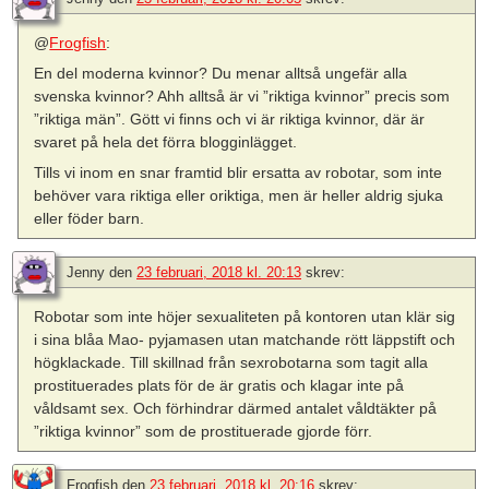
@
Frogfish
:
En del moderna kvinnor? Du menar alltså ungefär alla
svenska kvinnor? Ahh alltså är vi ”riktiga kvinnor” precis som
”riktiga män”. Gött vi finns och vi är riktiga kvinnor, där är
svaret på hela det förra blogginlägget.
Tills vi inom en snar framtid blir ersatta av robotar, som inte
behöver vara riktiga eller oriktiga, men är heller aldrig sjuka
eller föder barn.
Jenny
den
23 februari, 2018 kl. 20:13
skrev:
Robotar som inte höjer sexualiteten på kontoren utan klär sig
i sina blåa Mao- pyjamasen utan matchande rött läppstift och
högklackade. Till skillnad från sexrobotarna som tagit alla
prostituerades plats för de är gratis och klagar inte på
våldsamt sex. Och förhindrar därmed antalet våldtäkter på
”riktiga kvinnor” som de prostituerade gjorde förr.
Frogfish
den
23 februari, 2018 kl. 20:16
skrev: