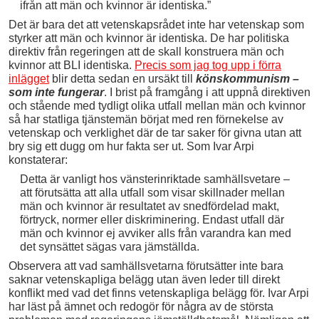
ifrån att män och kvinnor är identiska.”
Det är bara det att vetenskapsrådet inte har vetenskap som
styrker att män och kvinnor är identiska. De har politiska
direktiv från regeringen att de skall konstruera män och
kvinnor att BLI identiska.
Precis som jag tog upp i förra
inlägget
blir detta sedan en ursäkt till
könskommunism –
som inte fungerar
. I brist på framgång i att uppnå direktiven
och stående med tydligt olika utfall mellan män och kvinnor
så har statliga tjänstemän börjat med ren förnekelse av
vetenskap och verklighet där de tar saker för givna utan att
bry sig ett dugg om hur fakta ser ut. Som Ivar Arpi
konstaterar:
Detta är vanligt hos vänsterinriktade samhällsvetare –
att förutsätta att alla utfall som visar skillnader mellan
män och kvinnor är resultatet av snedfördelad makt,
förtryck, normer eller diskriminering. Endast utfall där
män och kvinnor ej avviker alls från varandra kan med
det synsättet sägas vara jämställda.
Observera att vad samhällsvetarna förutsätter inte bara
saknar vetenskapliga belägg utan även leder till direkt
konflikt med vad det finns vetenskapliga belägg för. Ivar Arpi
har läst på ämnet och redogör för några av de största