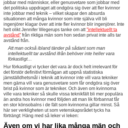
jobbar med människor, eller genusvetare som jobbar med
det politiska uppdraget att ondgöra sig över att fler kvinnor
inte jobbar med teknik – vilket skapar den absurda
situationen att många kvinnor som inte själva vill bli
ingenjörer klagar över att inte fler kvinnor blir ingenjörer. Inte
helt olikt Jennifer Wegerups tanke om att
”intellektuellt ta
avstånd”
från riktiga män som hon sedan privat inte alls tar
avstånd från.
Att man också ibland tänder på sådant som man
intellektuellt tar avstånd ifrån behöver inte heller vara
förkastligt…
Hur förkastligt vi tycker det vara är dock helt irrelevant för
det förstör definitivt förmågan att uppnå statistiska
jämställdhetsmål i teknik att kvinnor inte vill vara tekniker
men gärna vill vara genusvetare som får ondgöra sig över
brist på kvinnor som är tekniker. Och även om kvinnorna
ville vara tekniker så skulle vissa teknikfält bli mer populära
än andra hos kvinnor med följden att man lik förbannat får
en stor könsobalns i de fält som kvinnorna gillar minst. Så
här ser verkligheten ut som vetenskapsrådet tycks ha
förträngt: Häng med så leker vi leken:
Även om vi har lika många män och