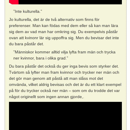
”Inte kulturella.”
Jo kulturella, det är de två alternativ som finns för
preferenser. Man kan födas med dem eller så kan man lära
sig dem av vad man har omkring sig. Du exempelvis påstår
ovan att kvinonr lär sig uppoffra sig. Men du bevisar det inte
du bara påstår det.
”Människor kommer alltid vilja lyfta fram män och trycka
ner kvinnor, bara i olika grad.”
Du bara påstår det också du ger inga bevis som styrker det.
Tvärtom så lyfter man fram kvinnor och trycker ner män och
det gör man genom att påstå att man slåss mot det
omvända, vilket aldrig bevisas och det är du ett klart exempel
på för du trycker också ner män – som om du trodde det var
något originellt som ingen annan gjorde,.