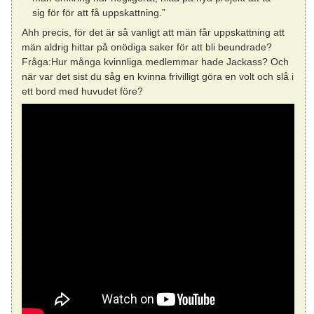
sig för för att få uppskattning.”
Ahh precis, för det är så vanligt att män får uppskattning att
män aldrig hittar på onödiga saker för att bli beundrade?
Fråga:Hur många kvinnliga medlemmar hade Jackass? Och
när var det sist du såg en kvinna frivilligt göra en volt och slå i
ett bord med huvudet före?