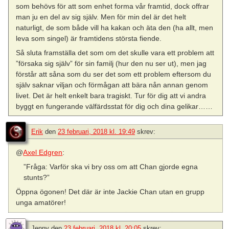
som behövs för att som enhet forma vår framtid, dock offrar
man ju en del av sig själv. Men för min del är det helt
naturligt, de som både vill ha kakan och äta den (ha allt, men
leva som singel) är framtidens största fiende.
Så sluta framställa det som om det skulle vara ett problem att
”försaka sig själv” för sin familj (hur den nu ser ut), men jag
förstår att såna som du ser det som ett problem eftersom du
själv saknar viljan och förmågan att bära nån annan genom
livet. Det är helt enkelt bara tragiskt. Tur för dig att vi andra
byggt en fungerande välfärdsstat för dig och dina gelikar……
Erik
den
23 februari, 2018 kl. 19:49
skrev:
@
Axel Edgren
:
”Fråga: Varför ska vi bry oss om att Chan gjorde egna
stunts?”
Öppna ögonen! Det där är inte Jackie Chan utan en grupp
unga amatörer!
Jenny
den
23 februari, 2018 kl. 20:05
skrev: