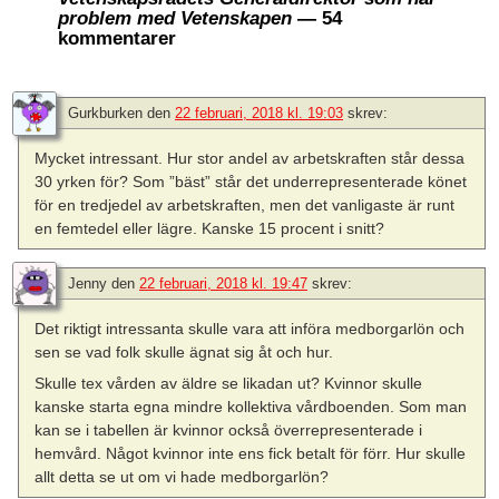
problem med Vetenskapen
— 54
kommentarer
Gurkburken
den
22 februari, 2018 kl. 19:03
skrev:
Mycket intressant. Hur stor andel av arbetskraften står dessa
30 yrken för? Som ”bäst” står det underrepresenterade könet
för en tredjedel av arbetskraften, men det vanligaste är runt
en femtedel eller lägre. Kanske 15 procent i snitt?
Jenny
den
22 februari, 2018 kl. 19:47
skrev:
Det riktigt intressanta skulle vara att införa medborgarlön och
sen se vad folk skulle ägnat sig åt och hur.
Skulle tex vården av äldre se likadan ut? Kvinnor skulle
kanske starta egna mindre kollektiva vårdboenden. Som man
kan se i tabellen är kvinnor också överrepresenterade i
hemvård. Något kvinnor inte ens fick betalt för förr. Hur skulle
allt detta se ut om vi hade medborgarlön?