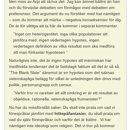
liten miss av Arpi att skriva det. Jag kan ämnet bättre än han
och du förväxlar debatten om förmågor med debatten om
preferenser. Det argument du nu försöker med har nämligen
– som du kommer att märka – negativa konsekvenser för dig.
De är för viktiga att ta här de kommer i separat kommentar.
”Inget om heterogentitet, inga olika populationer att
jämföra med, ingen vedertagen hypotes, ingen
vedertagen definition av vilka resultat som ska medföra
att man förkastar hypotesen.”
Naturligtvis inte, det är ingen hypotes att människan har
medfödda tendenser det är fastslagit faktum att det är så så.
”The Blank Slate” däremot är en hypotes som det saknas
vetenskapliga belägg för vilket är anledningen den drivs med
politik, personangrepp och censur.
”Varför tror ni varelser att allt omkring er är ett resultat av
objektiva, rationella, vetenskapliga humanister?”
Nu har du missförstått saker. Du skall inte prata om vad vi
förespråkar jämfört med
hittepåfantasier
, du skall prata om
vad du själv förespråkar och varför det är bättre . Vi har
nämligen inte ideologi som religion. Det vi tror på kommer