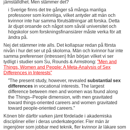
jämställdhet. Men stämmer det?
i Sverige finns det tre gånger så många manliga
professorer som kvinnliga, vilket antyder att män och
kvinnor inte har samma förutsättningar att forska. Detta
är djupt oroande och något som såväl universitet och
högskolor som forskningsfinansiärer måste verka för att
ändra på.
Nej det stämmer inte alls. Det kollapsar redan på första
nivån i hur det ser ut på skolorna. Män och kvinnor har inte
samma preferenser (intressen) från början vilket vi ser
tydligt i studier som Su, Rounds & Armstrong:
”Men and
Things, Women and People: A Meta-Analysis of Sex
Differences in Interests”
”The present study, however, revealed
substantial sex
differences
in vocational interests. The largest
difference between men and women was found along
the Things–People dimension, with men gravitated
toward things-oriented careers and women gravitated
toward people-oriented careers.”
Könen blir därför varken jämt fördelade i akademiska
discipliner eller i deras underkategorier. Fler män är
ingenjörer som jobbar med teknik, fler kvinnor är läkare som