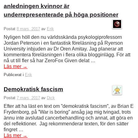
anledningen kvinnor är
underrepresenterade på höga positioner
Postat
8 mars, 2017
av
Erik
Nyligen höll den nu världsskända psykologiprofessorn
Jordan Peterson i en fantastisk föreläsning på Ryerson
University inbjuden av Dr Oren Amitay. Jag planerar att
kommentera föreläsningen i flera olika blogginlägg. För att
nå ut till fler så har ZeroFox Given delat …
Läs mer
→
Publicerat i
Erik
Demokratisk fascism
Postat
7 mars, 2017
av
Dick
Efter att ha läst en text om ”demokratisk fascism”, av Brian E
Frydenborg, på ”War is boring” ansåg jag mig tvingad, trots
ännu inte avslutad cancerbehandling och annat, att göra en
del reflektioner. Jag rekommenderar texten, för den sätter
fingret …
Läs mer
→