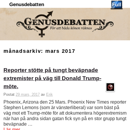
Genusdebatten
Hoppa till huvudinnehåll
Hoppa till sekundärt innehåll
månadsarkiv:
mars 2017
Reporter stötte på tungt beväpnade
extremister på väg till Donald Trump-
möte.
Postat
29 mars, 2017
av
Erik
Phoenix, Arizona den 25 Mars. Phoenix New Times reporter
Stephen Lemons (som är vänsterliberal) var som bäst på
väg mot ett Trump-möte för att dokumentera högerextremism
när han på andra sidan gatan fick syn på en stor grupp tungt
beväpnade …
Läs mer
→