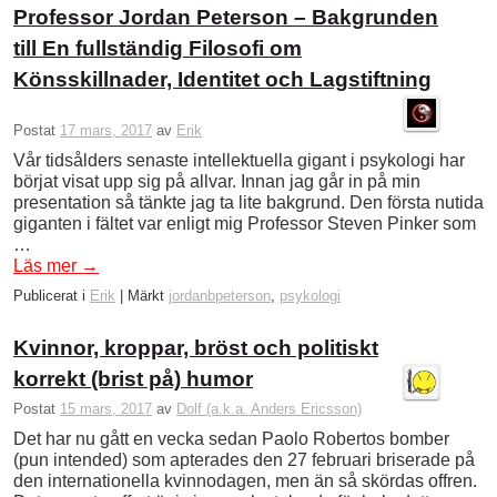
Professor Jordan Peterson – Bakgrunden
till En fullständig Filosofi om
Könsskillnader, Identitet och Lagstiftning
Postat
17 mars, 2017
av
Erik
Vår tidsålders senaste intellektuella gigant i psykologi har
börjat visat upp sig på allvar. Innan jag går in på min
presentation så tänkte jag ta lite bakgrund. Den första nutida
giganten i fältet var enligt mig Professor Steven Pinker som
…
Läs mer
→
Publicerat i
Erik
|
Märkt
jordanbpeterson
,
psykologi
Kvinnor, kroppar, bröst och politiskt
korrekt (brist på) humor
Postat
15 mars, 2017
av
Dolf (a.k.a. Anders Ericsson)
Det har nu gått en vecka sedan Paolo Robertos bomber
(pun intended) som apterades den 27 februari briserade på
den internationella kvinnodagen, men än så skördas offren.