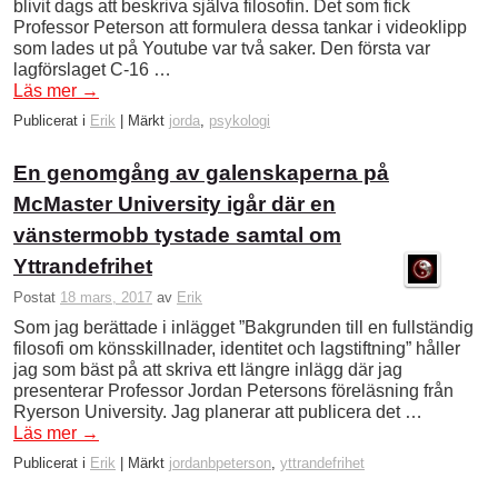
blivit dags att beskriva själva filosofin. Det som fick
Professor Peterson att formulera dessa tankar i videoklipp
som lades ut på Youtube var två saker. Den första var
lagförslaget C-16 …
Läs mer
→
Publicerat i
Erik
|
Märkt
jorda
,
psykologi
En genomgång av galenskaperna på
McMaster University igår där en
vänstermobb tystade samtal om
Yttrandefrihet
Postat
18 mars, 2017
av
Erik
Som jag berättade i inlägget ”Bakgrunden till en fullständig
filosofi om könsskillnader, identitet och lagstiftning” håller
jag som bäst på att skriva ett längre inlägg där jag
presenterar Professor Jordan Petersons föreläsning från
Ryerson University. Jag planerar att publicera det …
Läs mer
→
Publicerat i
Erik
|
Märkt
jordanbpeterson
,
yttrandefrihet