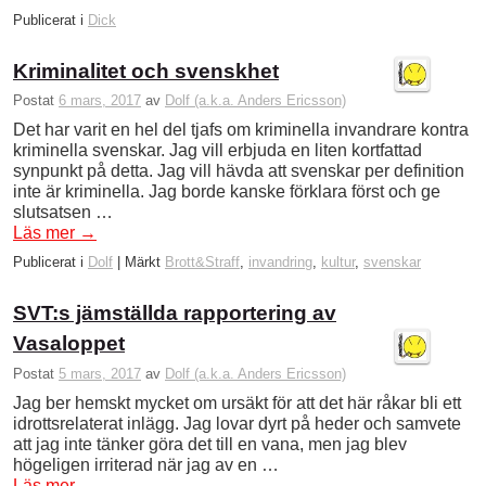
Publicerat i
Dick
Kriminalitet och svenskhet
Postat
6 mars, 2017
av
Dolf (a.k.a. Anders Ericsson)
Det har varit en hel del tjafs om kriminella invandrare kontra
kriminella svenskar. Jag vill erbjuda en liten kortfattad
synpunkt på detta. Jag vill hävda att svenskar per definition
inte är kriminella. Jag borde kanske förklara först och ge
slutsatsen …
Läs mer
→
Publicerat i
Dolf
|
Märkt
Brott&Straff
,
invandring
,
kultur
,
svenskar
SVT:s jämställda rapportering av
Vasaloppet
Postat
5 mars, 2017
av
Dolf (a.k.a. Anders Ericsson)
Jag ber hemskt mycket om ursäkt för att det här råkar bli ett
idrottsrelaterat inlägg. Jag lovar dyrt på heder och samvete
att jag inte tänker göra det till en vana, men jag blev
högeligen irriterad när jag av en …
Läs mer
→