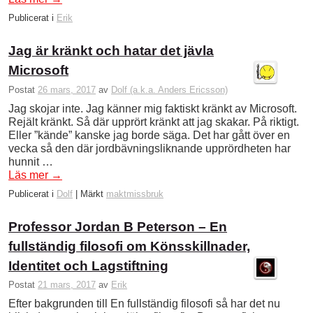
Publicerat i
Erik
Jag är kränkt och hatar det jävla
Microsoft
Postat
26 mars, 2017
av
Dolf (a.k.a. Anders Ericsson)
Jag skojar inte. Jag känner mig faktiskt kränkt av Microsoft.
Rejält kränkt. Så där upprört kränkt att jag skakar. På riktigt.
Eller ”kände” kanske jag borde säga. Det har gått över en
vecka så den där jordbävningsliknande upprördheten har
hunnit …
Läs mer
→
Publicerat i
Dolf
|
Märkt
maktmissbruk
Professor Jordan B Peterson – En
fullständig filosofi om Könsskillnader,
Identitet och Lagstiftning
Postat
21 mars, 2017
av
Erik
Efter bakgrunden till En fullständig filosofi så har det nu