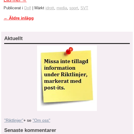
Publicerat i
Dolf
|
Märkt
idrott
,
media
,
sport
,
SVT
←
Äldre inlägg
Inläggsnavigering
Aktuellt
"Riktlinjer"
+ se
"Om oss"
Senaste kommentarer