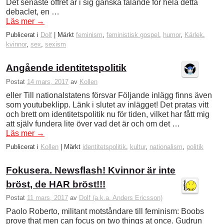
Det senaste offret är i sig ganska talande för hela detta
debaclet, en …
Läs mer
→
Publicerat i
Dolf
|
Märkt
feminism
,
feministisk gospel
,
humor
,
Kärlek
,
kvinnor
,
sex
,
sexism
Angående identitetspolitik
Postat
14 mars, 2017
av
Kollen
eller Till nationalstatens försvar Följande inlägg finns även
som youtubeklipp. Länk i slutet av inlägget! Det pratas vitt
och brett om identitetspolitik nu för tiden, vilket har fått mig
att själv fundera lite över vad det är och om det …
Läs mer
→
Publicerat i
Kollen
|
Märkt
identitetspolitik
,
kultur
,
nationalism
,
politik
Fokusera. Newsflash! Kvinnor är inte
bröst, de HAR bröst!!!
Postat
11 mars, 2017
av
Dolf (a.k.a. Anders Ericsson)
Paolo Roberto, militant motståndare till feminism: Boobs
prove that men can focus on two things at once. Gudrun