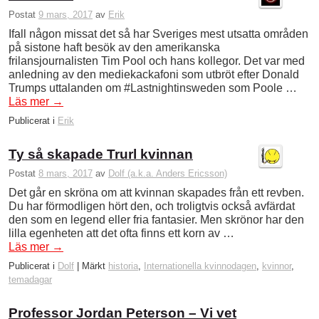
Postat
9 mars, 2017
av
Erik
Ifall någon missat det så har Sveriges mest utsatta områden
på sistone haft besök av den amerikanska
frilansjournalisten Tim Pool och hans kollegor. Det var med
anledning av den mediekackafoni som utbröt efter Donald
Trumps uttalanden om #Lastnightinsweden som Poole …
Läs mer
→
Publicerat i
Erik
Ty så skapade Trurl kvinnan
Postat
8 mars, 2017
av
Dolf (a.k.a. Anders Ericsson)
Det går en skröna om att kvinnan skapades från ett revben.
Du har förmodligen hört den, och troligtvis också avfärdat
den som en legend eller fria fantasier. Men skrönor har den
lilla egenheten att det ofta finns ett korn av …
Läs mer
→
Publicerat i
Dolf
|
Märkt
historia
,
Internationella kvinnodagen
,
kvinnor
,
temadagar
Professor Jordan Peterson – Vi vet