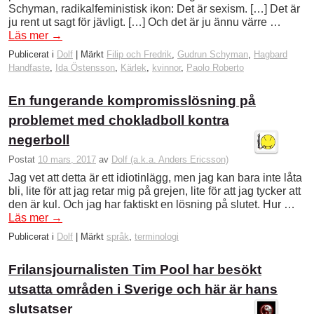
Schyman, radikalfeministisk ikon: Det är sexism. […] Det är
ju rent ut sagt för jävligt. […] Och det är ju ännu värre …
Läs mer
→
Publicerat i
Dolf
|
Märkt
Filip och Fredrik
,
Gudrun Schyman
,
Hagbard
Handfaste
,
Ida Östensson
,
Kärlek
,
kvinnor
,
Paolo Roberto
En fungerande kompromisslösning på
problemet med chokladboll kontra
negerboll
Postat
10 mars, 2017
av
Dolf (a.k.a. Anders Ericsson)
Jag vet att detta är ett idiotinlägg, men jag kan bara inte låta
bli, lite för att jag retar mig på grejen, lite för att jag tycker att
den är kul. Och jag har faktiskt en lösning på slutet. Hur …
Läs mer
→
Publicerat i
Dolf
|
Märkt
språk
,
terminologi
Frilansjournalisten Tim Pool har besökt
utsatta områden i Sverige och här är hans
slutsatser