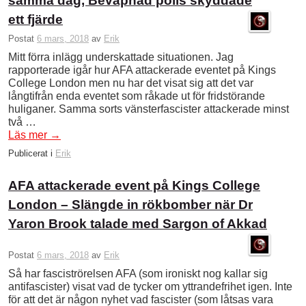
samma dag, Beväpnad polis skyddade
ett fjärde
Postat
6 mars, 2018
av
Erik
Mitt förra inlägg underskattade situationen. Jag
rapporterade igår hur AFA attackerade eventet på Kings
College London men nu har det visat sig att det var
långtifrån enda eventet som råkade ut för fridstörande
huliganer. Samma sorts vänsterfascister attackerade minst
två …
Läs mer
→
Publicerat i
Erik
AFA attackerade event på Kings College
London – Slängde in rökbomber när Dr
Yaron Brook talade med Sargon of Akkad
Postat
6 mars, 2018
av
Erik
Så har fasciströrelsen AFA (som ironiskt nog kallar sig
antifascister) visat vad de tycker om yttrandefrihet igen. Inte
för att det är någon nyhet vad fascister (som låtsas vara