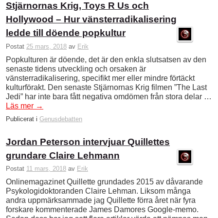
Stjärnornas Krig, Toys R Us och
Hollywood – Hur vänsterradikalisering
ledde till döende popkultur
Postat
25 mars, 2018
av
Erik
Popkulturen är döende, det är den enkla slutsatsen av den
senaste tidens utveckling och orsaken är
vänsterradikalisering, specifikt mer eller mindre förtäckt
kulturförakt. Den senaste Stjärnornas Krig filmen ”The Last
Jedi” har inte bara fått negativa omdömen från stora delar …
Läs mer
→
Publicerat i
Genusdebatten
Jordan Peterson intervjuar Quillettes
grundare Claire Lehmann
Postat
11 mars, 2018
av
Erik
Onlinemagazinet Quillette grundades 2015 av dåvarande
Psykologidoktoranden Claire Lehman. Liksom många
andra uppmärksammade jag Quillette förra året när fyra
forskare kommenterade James Damores Google-memo.