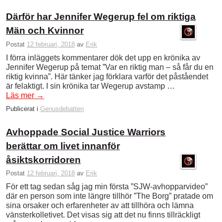
Därför har Jennifer Wegerup fel om riktiga
Män och Kvinnor
Postat
12 februari, 2018
av
Erik
I förra inläggets kommentarer dök det upp en krönika av
Jennifer Wegerup på temat ”Var en riktig man – så får du en
riktig kvinna”. Här tänker jag förklara varför det påståendet
är felaktigt. I sin krönika tar Wegerup avstamp …
Läs mer
→
Publicerat i
Genusdebatten
Avhoppade Social Justice Warriors
berättar om livet innanför
åsiktskorridoren
Postat
12 februari, 2018
av
Erik
För ett tag sedan såg jag min första ”SJW-avhopparvideo”
där en person som inte längre tillhör ”The Borg” pratade om
sina orsaker och erfarenheter av att tillhöra och lämna
vänsterkolletivet. Det visas sig att det nu finns tillräckligt