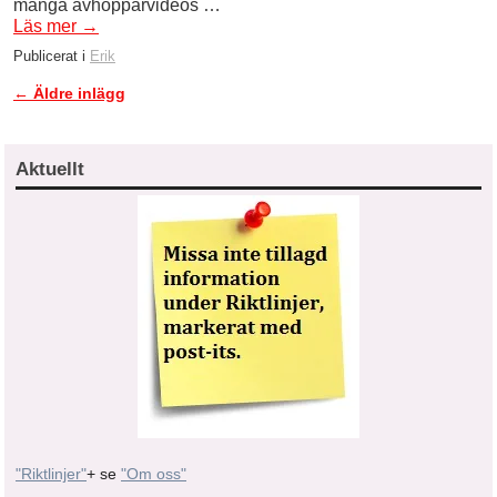
många avhopparvideos …
Läs mer
→
Publicerat i
Erik
←
Äldre inlägg
Inläggsnavigering
Aktuellt
"Riktlinjer"
+ se
"Om oss"