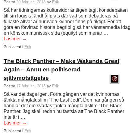
Postat
20 februari, 2018
av
Erik
Så har tidningarnas kultursidor äntligen tagit könsdebatten
till sin logiska ändhållplats där vad som debatteras på
fullaste allvar är huruvida kvinnor finns på riktigt. För att
göra en förvirrad historia begriplig så har vänstermedia idag
en könskommunistisk sida (equity) som menar …
Läs mer
→
Publicerat i
Erik
The Black Panther – Make Wakanda Great
Again – Ännu en politiserad
självmotsägelse
Postat
17 februari, 2018
av
Erik
Så var det dags igen. Förra gången var det kvinnornas
tänkta mångfaldsfilm ”The Last Jedi”. Den här gången så
handlar det om svartas tänkta mångfaldsfilm ”The Black
Panther. Jag skall redan nu fastslå att The Black Panther
inte är i …
Läs mer
→
Publicerat i
Erik