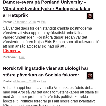
Damore-event på Portland University –
Vänsteraktivister tycker Biologiska fakta
är Hatspråk
Postat
27 februari, 2018
av
Erik
Så var det dags för den ständigt kränkta postmoderna
vänstern att visa upp den byråkratiskt anbefallna
värdegrunden igen. För några dagar sedan var det
vänsterdebattören Kajsa Ekis Ekman som attackerades för
att hon ansåg att det är skllnad på att …
Läs mer
→
Publicerat i
Erik
Norsk tvillingstudie visar att Biologi har
större påverkan än Sociala faktorer
Postat
24 februari, 2018
av
Erik
Vi har knappt hunnit avhandla Vetenskapsrådets debatt
med Ivar Arpi så var det dags för vetenskapen att ställa till
med ännu mer problem för vår tids politiskt korrekta
åsiktselit. Politiker föredrar ju i allt högre grad kvalitativt
tränade forskare som baserar sina …