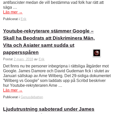
antifascister medan de vill bestämma vad folk har rätt att
säga …
Läs mer
→
Publicerat i
Erik
Youtube-rekryterare stämmer Google –
Skall ha Beodrats att Diskriminera Män,
Vita och Asiater samt sudda ut
pappersspåren
Postat
2 mars, 2018
av
Erik
Det finns nu tre personer inbegripna i rättsliga åtgärder mot
Google. James Damore och David Gudeman fick i slutet av
Januari sällskap av Arne Wilberg. Det 29-sidiga dokumentet
”Wilberg vs Google” som laddats upp på Scribd beskriver
hur Youtube-rekryteraren Arne …
Läs mer
→
Publicerat i
Genusdebatten
Ljudutrustning saboterad under James