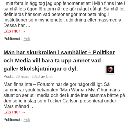
I mitt förra inlägg tog jag upp fenomenet att i Män finns inte i
samhällets ögon förutom när de gör något dåligt. Samhället
definieras här som vad personer gör mot betalning i
institutioner som myndigheter, utbildning eller massmedia.
Dessa har …
Läs mer
→
Publicerat i
Erik
Män har skurkrollen i samhället – Politiker
och Media vill bara ta upp ämnet vad
gäller Skolskjutningar o dyl.
Postat
29 mars, 2018
av
Erik
Män finns inte – Förutom när de gör något dåligt. Så
summerar youtubekanalen ”Man Woman Myth” hur mäns
situation ser ut i media och det kunde inte stämma bättre på
den serie inslag som Tucker Carlson presenterat under
Mars månad …
Läs mer
→
Publicerat i
Erik