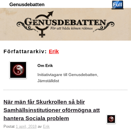
Genusdebatten
Hoppa till huvudinnehåll
Hoppa till sekundärt innehåll
Författararkiv:
Erik
Om Erik
Initiativtagare till Genusdebatten,
Jämställdist
När män får Skurkrollen så blir
Samhällsinstitutioner oförmögna att
hantera Sociala problem
Postat
1 april, 2018
av
Erik