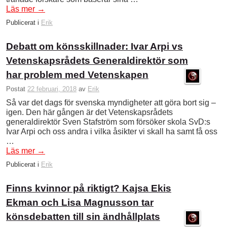
Läs mer
→
Publicerat i
Erik
Debatt om könsskillnader: Ivar Arpi vs
Vetenskapsrådets Generaldirektör som
har problem med Vetenskapen
Postat
22 februari, 2018
av
Erik
Så var det dags för svenska myndigheter att göra bort sig –
igen. Den här gången är det Vetenskapsrådets
generaldirektör Sven Stafström som försöker skola SvD:s
Ivar Arpi och oss andra i vilka åsikter vi skall ha samt få oss
…
Läs mer
→
Publicerat i
Erik
Finns kvinnor på riktigt? Kajsa Ekis
Ekman och Lisa Magnusson tar
könsdebatten till sin ändhållplats