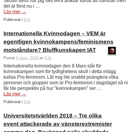
Sedan dess har jag sett flera artiklar värda att nämnas men
det är först nu i …
Läs mer
→
Publicerat i
Erik
Internationella Kvinnodagen – VEM är
egentligen kvinnokampens/feminismens
motståndare? Bluffkunskapen IAT
Postat
8 mars, 2018
av
Erik
Internationella kvinnodagen den 8 Mars står för
kvinnokampen som för tydlighetens skull i detta inlägg
kallas Pro-feminism. Låt mig lite snabbt poängtera vilka
personer och grupper som är Pro-feminism i dagsläget så ni
får lite perspektiv på hur ”kvinnokampen” ser …
Läs mer
→
Publicerat i
Erik
Universitetstvärlden 2018 – Tre olika
event attackerade av vänsterextremister