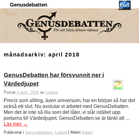
Genusdebatten
Hoppa till huvudinnehåll
Hoppa till sekundärt innehåll
månadsarkiv:
april 2018
GenusDebatten har försvunnit ner i
Värdedjupet
Postat
6 april, 2018
av
Ledare
Precis som allting, även universum, har en början så har det
också ett slut. Nu avslutar vi arbetet med GenusDebatten.
Men det är inte så illa som det låter, vi slår istället upp
portarna till Värdedjupet. GenusDebatten.se är tänkt att …
Läs mer
→
Publicerat i
Genusdebatten
,
Ledare
|
Märkt
ledare