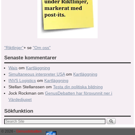
"Riktlinjer"
+ se
"Om oss"
Senaste kommentarer
Wais
om
Kartläggning
Simultaneous interpreter USA
om
Kartläggning
INVS Logistics
om
Kartläggning
Stellan Stellanssen
om
Testa din politiska bildning
Jock Rockman
om
GenusDebatten har försvunnit ner i
Värdedjupet
Sökfunktion
© 2026 -
Genusdebatten