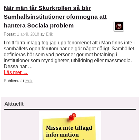
När män får Skurkrollen så blir
Samhällsinstitutioner oförmögna att
hantera Sociala problem
Postat
1 april, 2018
av
Erik
I mitt förra inlägg tog jag upp fenomenet att i Män finns inte i
samhällets ögon förutom när de gör något dåligt. Samhället
definieras här som vad personer gör mot betalning i
institutioner som myndigheter, utbildning eller massmedia.
Dessa har …
Läs mer
→
Publicerat i
Erik
Aktuellt