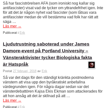
Så har fasciströrelsen AFA (som ironiskt nog kallar sig
antifascister) visat vad de tycker om yttrandefrihet igen. Inte
för att det är någon nyhet vad fascister (som låtsas vara
antifascister medan de vill bestämma vad folk har rätt att
säga …
Läs mer
→
Publicerat i
Erik
Ljudutrustning saboterad under James
Damore-event på Portland University –
Vänsteraktivister tycker Biologiska fakta
är Hatspråk
Postat
27 februari, 2018
av
Erik
Så var det dags för den ständigt kränkta postmoderna
vänstern att visa upp den byråkratiskt anbefallna
värdegrunden igen. För några dagar sedan var det
vänsterdebattören Kajsa Ekis Ekman som attackerades för
att hon ansåg att det är skllnad på att …
Läs mer
→
Publicerat i
Erik