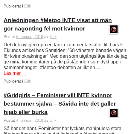
Publicerat i
Erik
Anledningen #Metoo INTE visat att män
gör någonting fel mot kvinnor
Postat
6 februari, 2018
av
Erik
Det dök nyligen upp en länk i kommentarsfältet till Lars F
Eklunds artikel hos Samtiden: ”68-vänstern banade vägen
för kvinnokräkningar” Med den som utgångsläge tänkte jag
ge mina kommentarer på de påståenden som dykt upp i
sammanhanget. #Metoo-debatten är likt en …
Läs mer
→
Publicerat i
Erik
#Gridgirls – Feminister vill INTE kvinnor
bestämmer själva – Såvida inte det gäller
hijab eller burka
Postat
4 februari, 2018
av
Erik
Så har det hänt. Feminister har lyckats manipulera stora