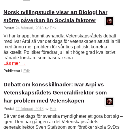
Norsk tvillingstudie visar att Biologi har
större påverkan än Sociala faktorer
Postat
24 februari, 2018
av
Erik
Vi har knappt hunnit avhandla Vetenskapsrådets debatt
med Ivar Arpi så var det dags för vetenskapen att ställa till
med ännu mer problem för vår tids politiskt korrekta
åsiktselit. Politiker föredrar ju i allt högre grad kvalitativt
tränade forskare som baserar sina …
Läs mer
→
Publicerat i
Erik
Debatt om könsskillnader: Ivar Arpi vs
Vetenskapsrådets Generaldirektör som
har problem med Vetenskapen
Postat
22 februari, 2018
av
Erik
Så var det dags för svenska myndigheter att göra bort sig –
igen. Den här gången är det Vetenskapsrådets
generaldirektör Sven Stafström som försöker skola SvD:s