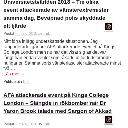
Universitetstvärlden 2018 – Tre olika
event attackerade av vänsterextremister
samma dag, Beväpnad polis skyddade
ett fjärde
Postat
6 mars, 2018
av
Erik
Mitt förra inlägg underskattade situationen. Jag
rapporterade igår hur AFA attackerade eventet på Kings
College London men nu har det visat sig att det var
långtifrån enda eventet som råkade ut för fridstörande
huliganer. Samma sorts vänsterfascister attackerade minst
två …
Läs mer
→
Publicerat i
Erik
AFA attackerade event på Kings College
London – Slängde in rökbomber när Dr
Yaron Brook talade med Sargon of Akkad
Postat
6 mars, 2018
av
Erik