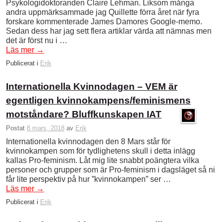
Psykologidoktoranden Claire Lehman. Liksom många
andra uppmärksammade jag Quillette förra året när fyra
forskare kommenterade James Damores Google-memo.
Sedan dess har jag sett flera artiklar värda att nämnas men
det är först nu i …
Läs mer
→
Publicerat i
Erik
Internationella Kvinnodagen – VEM är
egentligen kvinnokampens/feminismens
motståndare? Bluffkunskapen IAT
Postat
8 mars, 2018
av
Erik
Internationella kvinnodagen den 8 Mars står för
kvinnokampen som för tydlighetens skull i detta inlägg
kallas Pro-feminism. Låt mig lite snabbt poängtera vilka
personer och grupper som är Pro-feminism i dagsläget så ni
får lite perspektiv på hur ”kvinnokampen” ser …
Läs mer
→
Publicerat i
Erik