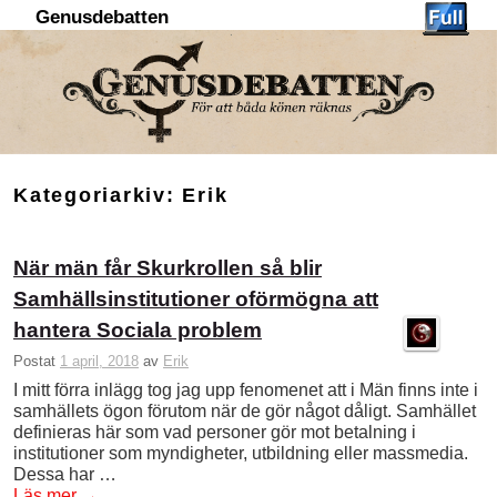
Genusdebatten
Hoppa till huvudinnehåll
Hoppa till sekundärt innehåll
Kategoriarkiv:
Erik
När män får Skurkrollen så blir
Samhällsinstitutioner oförmögna att
hantera Sociala problem
Postat
1 april, 2018
av
Erik
I mitt förra inlägg tog jag upp fenomenet att i Män finns inte i
samhällets ögon förutom när de gör något dåligt. Samhället
definieras här som vad personer gör mot betalning i
institutioner som myndigheter, utbildning eller massmedia.
Dessa har …
Läs mer
→