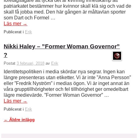
företagsägare att tycka det är kvinnlig frihetskamp att
patriarkatet bestämmer hur kvinnor skall klä sig och vad de
skall få jobba med. Den här gången är måltavlan sporter
som Dart och Formel …
Läs mer
→
Publicerat i
Erik
Nikki Haley – ”Former Woman Governor”
?
Postat
3 februari, 2018
av
Erik
Identitetspolitiken i media skördar nya segrar. Ingen kan
längre presenteras utan etiketter. Vi är inte ”Anna Persson”
eller ”Fredrik Nyström” i medias ögon. Vi är inget annat än
våra grupptillhörigheter och fel tillhörighet ger omedelbart
lägre medievärde. ”Former Woman Governor” …
Läs mer
→
Publicerat i
Erik
←
Äldre inlägg
Inläggsnavigering