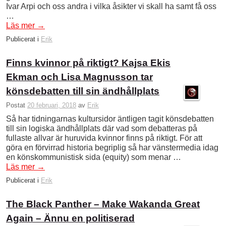
Ivar Arpi och oss andra i vilka åsikter vi skall ha samt få oss
…
Läs mer
→
Publicerat i
Erik
Finns kvinnor på riktigt? Kajsa Ekis
Ekman och Lisa Magnusson tar
könsdebatten till sin ändhållplats
Postat
20 februari, 2018
av
Erik
Så har tidningarnas kultursidor äntligen tagit könsdebatten
till sin logiska ändhållplats där vad som debatteras på
fullaste allvar är huruvida kvinnor finns på riktigt. För att
göra en förvirrad historia begriplig så har vänstermedia idag
en könskommunistisk sida (equity) som menar …
Läs mer
→
Publicerat i
Erik
The Black Panther – Make Wakanda Great
Again – Ännu en politiserad