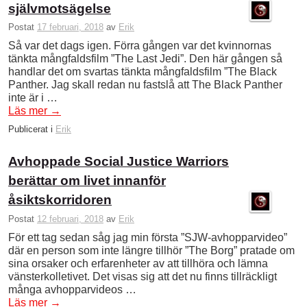
självmotsägelse
Postat
17 februari, 2018
av
Erik
Så var det dags igen. Förra gången var det kvinnornas
tänkta mångfaldsfilm ”The Last Jedi”. Den här gången så
handlar det om svartas tänkta mångfaldsfilm ”The Black
Panther. Jag skall redan nu fastslå att The Black Panther
inte är i …
Läs mer
→
Publicerat i
Erik
Avhoppade Social Justice Warriors
berättar om livet innanför
åsiktskorridoren
Postat
12 februari, 2018
av
Erik
För ett tag sedan såg jag min första ”SJW-avhopparvideo”
där en person som inte längre tillhör ”The Borg” pratade om
sina orsaker och erfarenheter av att tillhöra och lämna
vänsterkolletivet. Det visas sig att det nu finns tillräckligt
många avhopparvideos …
Läs mer
→