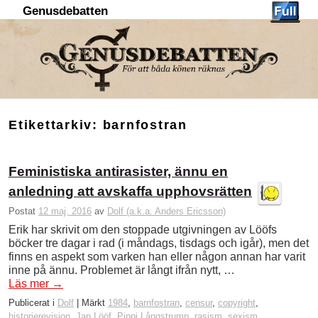
Genusdebatten
Hoppa till huvudinnehåll
Hoppa till sekundärt innehåll
Etikettarkiv:
barnfostran
Feministiska antirasister, ännu en
anledning att avskaffa upphovsrätten
Postat
12 maj, 2016
av
Dolf (a.k.a. Anders Ericsson)
Erik har skrivit om den stoppade utgivningen av Lööfs
böcker tre dagar i rad (i måndags, tisdags och igår), men det
finns en aspekt som varken han eller någon annan har varit
inne på ännu. Problemet är långt ifrån nytt, …
Läs mer
→
Publicerat i
Dolf
|
Märkt
1984
,
barnfostran
,
censur
,
copyright
,
historierevision
,
Jan Lööf
,
Pippi Långstrump
,
rasism
,
sexism
,