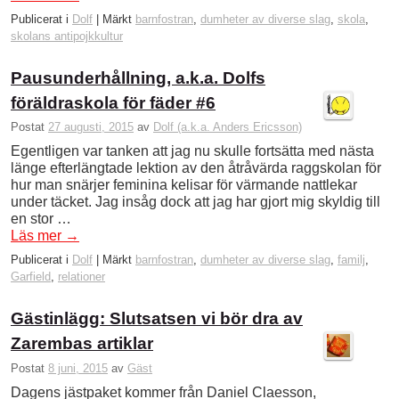
Publicerat i
Dolf
|
Märkt
barnfostran
,
dumheter av diverse slag
,
skola
,
skolans antipojkkultur
Pausunderhållning, a.k.a. Dolfs
föräldraskola för fäder #6
Postat
27 augusti, 2015
av
Dolf (a.k.a. Anders Ericsson)
Egentligen var tanken att jag nu skulle fortsätta med nästa
länge efterlängtade lektion av den åtråvärda raggskolan för
hur man snärjer feminina kelisar för värmande nattlekar
under täcket. Jag insåg dock att jag har gjort mig skyldig till
en stor …
Läs mer
→
Publicerat i
Dolf
|
Märkt
barnfostran
,
dumheter av diverse slag
,
familj
,
Garfield
,
relationer
Gästinlägg: Slutsatsen vi bör dra av
Zarembas artiklar
Postat
8 juni, 2015
av
Gäst
Dagens jästpaket kommer från Daniel Claesson,