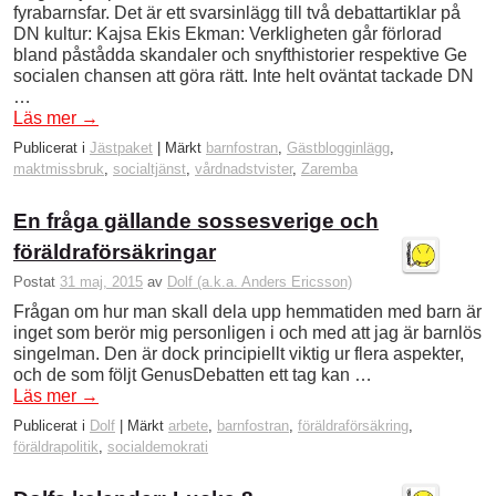
fyrabarnsfar. Det är ett svarsinlägg till två debattartiklar på
DN kultur: Kajsa Ekis Ekman: Verkligheten går förlorad
bland påstådda skandaler och snyfthistorier respektive Ge
socialen chansen att göra rätt. Inte helt oväntat tackade DN
…
Läs mer
→
Publicerat i
Jästpaket
|
Märkt
barnfostran
,
Gästblogginlägg
,
maktmissbruk
,
socialtjänst
,
vårdnadstvister
,
Zaremba
En fråga gällande sossesverige och
föräldraförsäkringar
Postat
31 maj, 2015
av
Dolf (a.k.a. Anders Ericsson)
Frågan om hur man skall dela upp hemmatiden med barn är
inget som berör mig personligen i och med att jag är barnlös
singelman. Den är dock principiellt viktig ur flera aspekter,
och de som följt GenusDebatten ett tag kan …
Läs mer
→
Publicerat i
Dolf
|
Märkt
arbete
,
barnfostran
,
föräldraförsäkring
,
föräldrapolitik
,
socialdemokrati