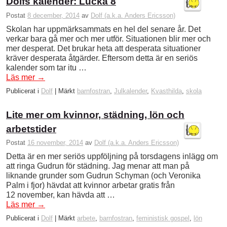
Dolfs kalender: Lucka 8
Postat
8 december, 2014
av
Dolf (a.k.a. Anders Ericsson)
Skolan har uppmärksammats en hel del senare år. Det
verkar bara gå mer och mer utför. Situationen blir mer och
mer desperat. Det brukar heta att desperata situationer
kräver desperata åtgärder. Eftersom detta är en seriös
kalender som tar itu …
Läs mer
→
Publicerat i
Dolf
|
Märkt
barnfostran
,
Julkalender
,
Kvasthilda
,
skola
Lite mer om kvinnor, städning, lön och
arbetstider
Postat
16 november, 2014
av
Dolf (a.k.a. Anders Ericsson)
Detta är en mer seriös uppföljning på torsdagens inlägg om
att ringa Gudrun för städning. Jag menar att man på
liknande grunder som Gudrun Schyman (och Veronika
Palm i fjor) hävdat att kvinnor arbetar gratis från
12 november, kan hävda att …
Läs mer
→
Publicerat i
Dolf
|
Märkt
arbete
,
barnfostran
,
feministisk gospel
,
lön