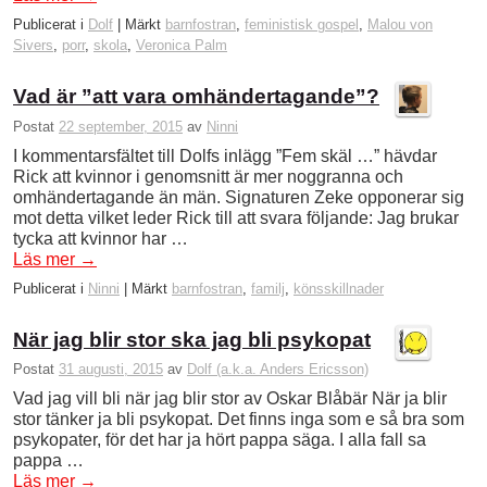
Publicerat i
Dolf
|
Märkt
barnfostran
,
feministisk gospel
,
Malou von
Sivers
,
porr
,
skola
,
Veronica Palm
Vad är ”att vara omhändertagande”?
Postat
22 september, 2015
av
Ninni
I kommentarsfältet till Dolfs inlägg ”Fem skäl …” hävdar
Rick att kvinnor i genomsnitt är mer noggranna och
omhändertagande än män. Signaturen Zeke opponerar sig
mot detta vilket leder Rick till att svara följande: Jag brukar
tycka att kvinnor har …
Läs mer
→
Publicerat i
Ninni
|
Märkt
barnfostran
,
familj
,
könsskillnader
När jag blir stor ska jag bli psykopat
Postat
31 augusti, 2015
av
Dolf (a.k.a. Anders Ericsson)
Vad jag vill bli när jag blir stor av Oskar Blåbär När ja blir
stor tänker ja bli psykopat. Det finns inga som e så bra som
psykopater, för det har ja hört pappa säga. I alla fall sa
pappa …
Läs mer
→