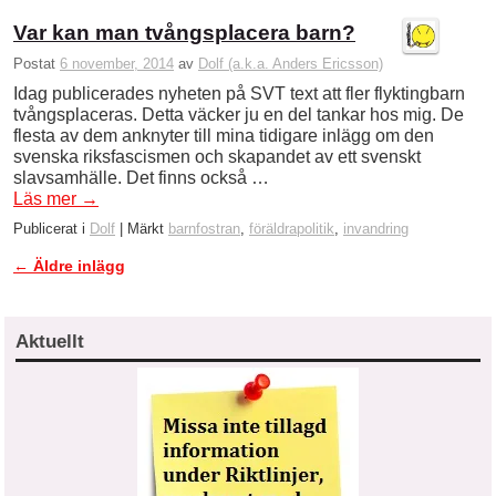
Var kan man tvångsplacera barn?
Postat
6 november, 2014
av
Dolf (a.k.a. Anders Ericsson)
Idag publicerades nyheten på SVT text att fler flyktingbarn
tvångsplaceras. Detta väcker ju en del tankar hos mig. De
flesta av dem anknyter till mina tidigare inlägg om den
svenska riksfascismen och skapandet av ett svenskt
slavsamhälle. Det finns också …
Läs mer
→
Publicerat i
Dolf
|
Märkt
barnfostran
,
föräldrapolitik
,
invandring
←
Äldre inlägg
Inläggsnavigering
Aktuellt