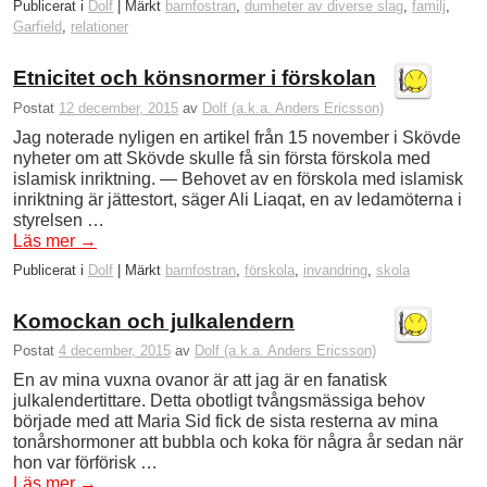
Publicerat i
Dolf
|
Märkt
barnfostran
,
dumheter av diverse slag
,
familj
,
Garfield
,
relationer
Etnicitet och könsnormer i förskolan
Postat
12 december, 2015
av
Dolf (a.k.a. Anders Ericsson)
Jag noterade nyligen en artikel från 15 november i Skövde
nyheter om att Skövde skulle få sin första förskola med
islamisk inriktning. — Behovet av en förskola med islamisk
inriktning är jättestort, säger Ali Liaqat, en av ledamöterna i
styrelsen …
Läs mer
→
Publicerat i
Dolf
|
Märkt
barnfostran
,
förskola
,
invandring
,
skola
Komockan och julkalendern
Postat
4 december, 2015
av
Dolf (a.k.a. Anders Ericsson)
En av mina vuxna ovanor är att jag är en fanatisk
julkalendertittare. Detta obotligt tvångsmässiga behov
började med att Maria Sid fick de sista resterna av mina
tonårshormoner att bubbla och koka för några år sedan när
hon var förförisk …
Läs mer
→