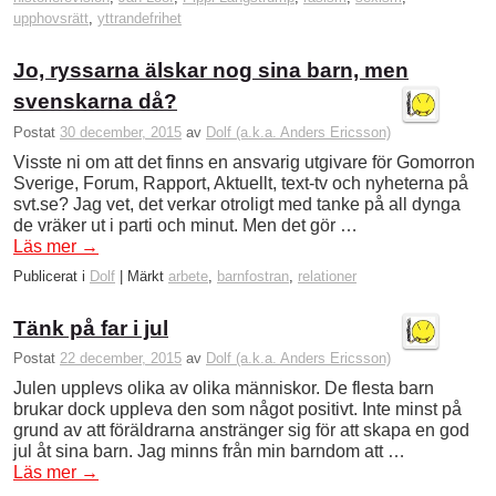
upphovsrätt
,
yttrandefrihet
Jo, ryssarna älskar nog sina barn, men
svenskarna då?
Postat
30 december, 2015
av
Dolf (a.k.a. Anders Ericsson)
Visste ni om att det finns en ansvarig utgivare för Gomorron
Sverige, Forum, Rapport, Aktuellt, text-tv och nyheterna på
svt.se? Jag vet, det verkar otroligt med tanke på all dynga
de vräker ut i parti och minut. Men det gör …
Läs mer
→
Publicerat i
Dolf
|
Märkt
arbete
,
barnfostran
,
relationer
Tänk på far i jul
Postat
22 december, 2015
av
Dolf (a.k.a. Anders Ericsson)
Julen upplevs olika av olika människor. De flesta barn
brukar dock uppleva den som något positivt. Inte minst på
grund av att föräldrarna anstränger sig för att skapa en god
jul åt sina barn. Jag minns från min barndom att …
Läs mer
→