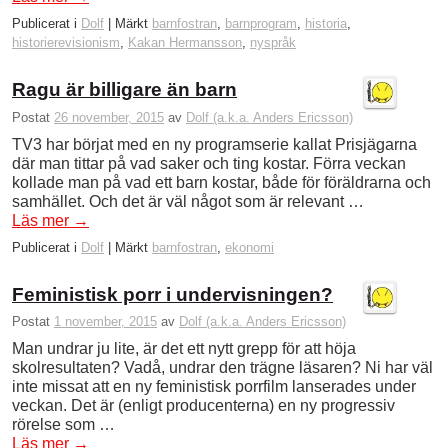
Publicerat i
Dolf
|
Märkt
barnfostran
,
barnprogram
,
historia
,
historierevisionism
,
Kakan Hermansson
,
nyspråk
Ragu är billigare än barn
Postat
26 november, 2015
av
Dolf (a.k.a. Anders Ericsson)
TV3 har börjat med en ny programserie kallat Prisjägarna
där man tittar på vad saker och ting kostar. Förra veckan
kollade man på vad ett barn kostar, både för föräldrarna och
samhället. Och det är väl något som är relevant …
Läs mer
→
Publicerat i
Dolf
|
Märkt
barnfostran
,
ekonomi
Feministisk porr i undervisningen?
Postat
1 november, 2015
av
Dolf (a.k.a. Anders Ericsson)
Man undrar ju lite, är det ett nytt grepp för att höja
skolresultaten? Vadå, undrar den trägne läsaren? Ni har väl
inte missat att en ny feministisk porrfilm lanserades under
veckan. Det är (enligt producenterna) en ny progressiv
rörelse som …
Läs mer
→