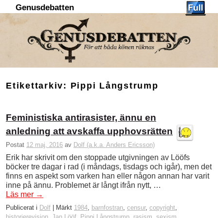
Genusdebatten
Hoppa till huvudinnehåll
Hoppa till sekundärt innehåll
Etikettarkiv:
Pippi Långstrump
Feministiska antirasister, ännu en
anledning att avskaffa upphovsrätten
Postat
12 maj, 2016
av
Dolf (a.k.a. Anders Ericsson)
Erik har skrivit om den stoppade utgivningen av Lööfs
böcker tre dagar i rad (i måndags, tisdags och igår), men det
finns en aspekt som varken han eller någon annan har varit
inne på ännu. Problemet är långt ifrån nytt, …
Läs mer
→
Publicerat i
Dolf
|
Märkt
1984
,
barnfostran
,
censur
,
copyright
,
historierevision
,
Jan Lööf
,
Pippi Långstrump
,
rasism
,
sexism
,