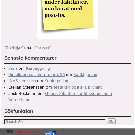
"Riktlinjer"
+ se
"Om oss"
Senaste kommentarer
Wais
om
Kartläggning
Simultaneous interpreter USA
om
Kartläggning
INVS Logistics
om
Kartläggning
Stellan Stellanssen
om
Testa din politiska bildning
Jock Rockman
om
GenusDebatten har försvunnit ner i
Värdedjupet
Sökfunktion
© 2026 -
Genusdebatten