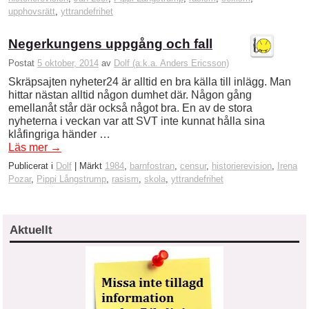
upphovsrätt
,
yttrandefrihet
Negerkungens uppgång och fall
Postat
5 oktober, 2014
av
Dolf (a.k.a. Anders Ericsson)
Skräpsajten nyheter24 är alltid en bra källa till inlägg. Man
hittar nästan alltid någon dumhet där. Någon gång
emellanåt står där också något bra. En av de stora
nyheterna i veckan var att SVT inte kunnat hålla sina
klåfingriga händer …
Läs mer
→
Publicerat i
Dolf
|
Märkt
1984
,
barnfostran
,
censur
,
historierevision
,
Irena
Pozar
,
Pippi Långstrump
,
rasism
,
skola
,
yttrandefrihet
Aktuellt