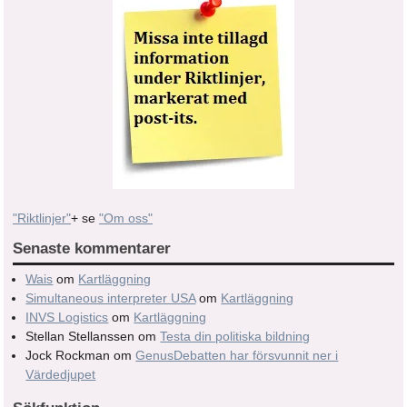
"Riktlinjer"
+ se
"Om oss"
Senaste kommentarer
Wais
om
Kartläggning
Simultaneous interpreter USA
om
Kartläggning
INVS Logistics
om
Kartläggning
Stellan Stellanssen
om
Testa din politiska bildning
Jock Rockman
om
GenusDebatten har försvunnit ner i
Värdedjupet