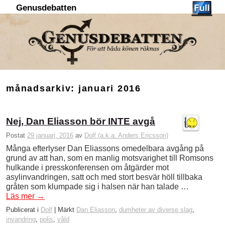
Genusdebatten
Hoppa till huvudinnehåll
Hoppa till sekundärt innehåll
månadsarkiv:
januari 2016
Nej, Dan Eliasson bör INTE avgå
Postat
29 januari, 2016
av
Dolf (a.k.a. Anders Ericsson)
Många efterlyser Dan Eliassons omedelbara avgång på
grund av att han, som en manlig motsvarighet till Romsons
hulkande i presskonferensen om åtgärder mot
asylinvandringen, satt och med stort besvär höll tillbaka
gråten som klumpade sig i halsen när han talade …
Läs mer
→
Publicerat i
Dolf
|
Märkt
Dan Eliasson
,
dumheter av diverse slag
,
invandring
,
polis
,
våld