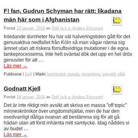
F! fan, Gudrun Schyman har rätt: likadana
män här som i Afghanistan
Postat
23 januari, 2016
av
Dolf (a.k.a. Anders Ericsson)
Inledande dumheter Nu har väl halveringstiden gått för det
genusaktiva nedfallet från Köln så man vågar närma sig
ämnet utan att riskera förnuftsvidriga mutationer i de egna
tankeprocesserna. Inte helt oväntat dök det upp en hel drös
genusiter för att …
Läs mer
→
Publicerat i
Dolf
|
Märkt
feministisk gospel
,
invandring
,
sexuellt våld
Godnatt Kjell
Postat
19 januari, 2016
av
Dolf (a.k.a. Anders Ericsson)
Det är inte riktigt min avsikt att skriva en massa ”off topic”
minneskrönikor över ungdomshjältar, men de har den
osedvanligt dåliga ovanan att bestämma sig för att gå
hädan utan att först inhämta mitt samtycke. Idag nåddes vi
av budet …
Läs mer
→