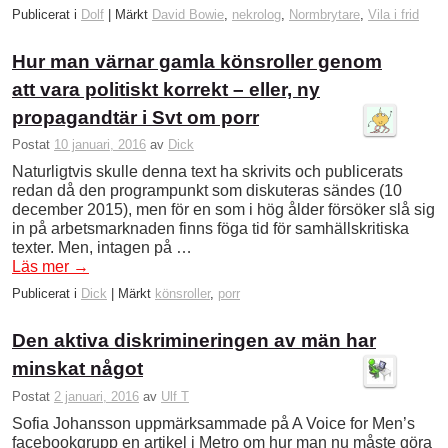
Publicerat i
Dolf
|
Märkt
David Bowie
,
nekrolog
,
Normbrytare
,
Vila i frid
Hur man värnar gamla könsroller genom
att vara politiskt korrekt – eller, ny
propagandtär i Svt om porr
Postat
10 januari, 2016
av
Dick
Naturligtvis skulle denna text ha skrivits och publicerats
redan då den programpunkt som diskuteras sändes (10
december 2015), men för en som i hög ålder försöker slå sig
in på arbetsmarknaden finns föga tid för samhällskritiska
texter. Men, intagen på …
Läs mer
→
Publicerat i
Dick
|
Märkt
könsroller
,
porr
Den aktiva diskrimineringen av män har
minskat något
Postat
2 januari, 2016
av
Ulf T
Sofia Johansson uppmärksammade på A Voice for Men’s
facebookgrupp en artikel i Metro om hur man nu måste göra