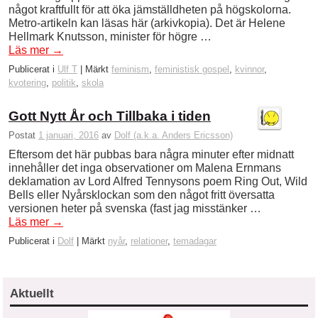
något kraftfullt för att öka jämställdheten på högskolorna.
Metro-artikeln kan läsas här (arkivkopia). Det är Helene
Hellmark Knutsson, minister för högre …
Läs mer
→
Publicerat i
Ulf T
|
Märkt
feminism
,
feministisk gospel
,
kvinnor
,
kvotering
,
politik
,
skola
Gott Nytt År och Tillbaka i tiden
Postat
1 januari, 2016
av
Dolf (a.k.a. Anders Ericsson)
Eftersom det här pubbas bara några minuter efter midnatt
innehåller det inga observationer om Malena Ernmans
deklamation av Lord Alfred Tennysons poem Ring Out, Wild
Bells eller Nyårsklockan som den något fritt översatta
versionen heter på svenska (fast jag misstänker …
Läs mer
→
Publicerat i
Dolf
|
Märkt
nyår
,
relationer
,
temadagar
Aktuellt