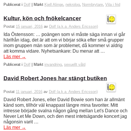
Publicerat i
Dolf
|
Märkt
Kjell Alinge
,
nekrolog
,
Normbrytare
,
Vila i frid
Kultur, kön och fnökelcancer
Postat
15 januari, 2016
av
Dolf (a.k.a. Anders Ericsson)
Ida Östensson: … poängen som vi måste säga innan vi går
härifrån idag, det är att om vi börjar söka efter små grupper
inom gruppen män som är problemet, då kommer vi aldrig
att komma vidare. Nyhetsankare: Du menar att …
Läs mer
→
Publicerat i
Dolf
|
Märkt
invandring
,
sexuellt våld
David Robert Jones har stängt butiken
Postat
11 januari, 2016
av
Dolf (a.k.a. Anders Ericsson)
David Robert Jones, eller David Bowie som han är allmänt
känd som, tillhör väl knappast längre mina favoriter. Mitt
intresse började svalna någon gång mellan Let's Dance och
Never Let Me Down, och den mest intetsägande koncert jag
någonsin varit …
Läs mer
→