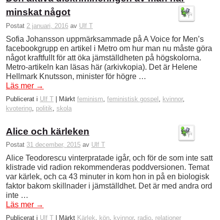
minskat något
Postat
2 januari, 2016
av
Ulf T
Sofia Johansson uppmärksammade på A Voice for Men’s
facebookgrupp en artikel i Metro om hur man nu måste göra
något kraftfullt för att öka jämställdheten på högskolorna.
Metro-artikeln kan läsas här (arkivkopia). Det är Helene
Hellmark Knutsson, minister för högre …
Läs mer
→
Publicerat i
Ulf T
|
Märkt
feminism
,
feministisk gospel
,
kvinnor
,
kvotering
,
politik
,
skola
Alice och kärleken
Postat
31 december, 2015
av
Ulf T
Alice Teodorescu vinterpratade igår, och för de som inte satt
klistrade vid radion rekommenderas poddversionen. Temat
var kärlek, och ca 43 minuter in kom hon in på en biologisk
faktor bakom skillnader i jämställdhet. Det är med andra ord
inte …
Läs mer
→
Publicerat i
Ulf T
|
Märkt
Kärlek
,
kön
,
kvinnor
,
radio
,
relationer