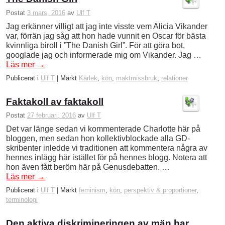
Postat
3 mars, 2016
av
Ulf T
Jag erkänner villigt att jag inte visste vem Alicia Vikander
var, förrän jag såg att hon hade vunnit en Oscar för bästa
kvinnliga biroll i ”The Danish Girl”. För att göra bot,
googlade jag och informerade mig om Vikander. Jag …
Läs mer
→
Publicerat i
Ulf T
|
Märkt
Kärlek
,
kön
,
maktmissbruk
,
relationer
Faktakoll av faktakoll
Postat
27 februari, 2016
av
Ulf T
Det var länge sedan vi kommenterade Charlotte här på
bloggen, men sedan hon kollektivblockade alla GD-
skribenter inledde vi traditionen att kommentera några av
hennes inlägg här istället för på hennes blogg. Notera att
hon även fått beröm här på Genusdebatten. …
Läs mer
→
Publicerat i
Ulf T
|
Märkt
feminism
,
kön
,
perspektiv & proportioner
,
terminologi
Den aktiva diskrimineringen av män har