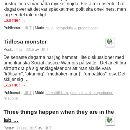
hustru, och vi var båda mycket nöjda. Flera recensenter har
klagat över att det var späckat med politiska one-liners, men
jag ser det inte riktigt …
Läs mer
→
Publicerat i
Ulf T
|
Märkt
miljö
,
perspektiv & proportioner
Tidlösa mönster
Postat
4 juli, 2015
av
Ulf T
De senaste dagarna har jag hamnat i lite diskussioner med
amerikanska Social Justice Warriors på twitter. Det är ett bra
sätt att dra på sig anklagelser om att man skulle vara
”tröttsam”, ”okunnig”, ”medioker [man]”, ”empatilös”, osv. Det
skiljer sig …
Läs mer
→
Publicerat i
Ulf T
|
Märkt
Jämställdism
,
perspektiv & proportioner
,
relationer
Three things happen when they are in the
lab …
Postat
30 juni, 2015
av
Ulf T