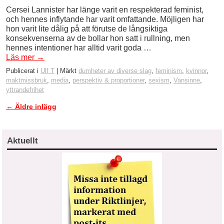
Cersei Lannister har länge varit en respekterad feminist,
och hennes inflytande har varit omfattande. Möjligen har
hon varit lite dålig på att förutse de långsiktiga
konsekvenserna av de bollar hon satt i rullning, men
hennes intentioner har alltid varit goda …
Läs mer
→
Publicerat i
Ulf T
|
Märkt
dumheter av diverse slag
,
feminism
,
kvinnor
,
maktmissbruk
,
media
,
perspektiv & proportioner
,
sexism
,
Vansinne
,
yttrandefrihet
←
Äldre inlägg
Inläggsnavigering
Aktuellt