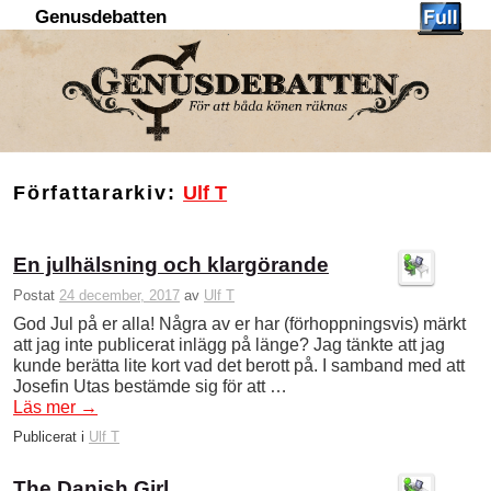
Genusdebatten
Hoppa till huvudinnehåll
Hoppa till sekundärt innehåll
Författararkiv:
Ulf T
En julhälsning och klargörande
Postat
24 december, 2017
av
Ulf T
God Jul på er alla! Några av er har (förhoppningsvis) märkt
att jag inte publicerat inlägg på länge? Jag tänkte att jag
kunde berätta lite kort vad det berott på. I samband med att
Josefin Utas bestämde sig för att …
Läs mer
→
Publicerat i
Ulf T
The Danish Girl