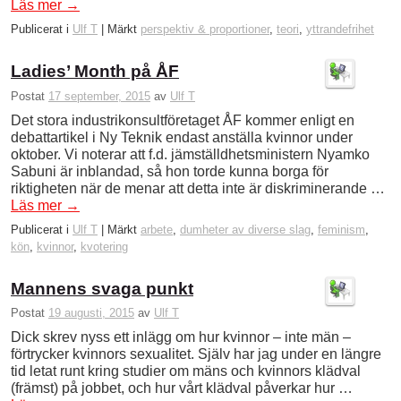
Läs mer
→
Publicerat i
Ulf T
|
Märkt
perspektiv & proportioner
,
teori
,
yttrandefrihet
Ladies’ Month på ÅF
Postat
17 september, 2015
av
Ulf T
Det stora industrikonsultföretaget ÅF kommer enligt en
debattartikel i Ny Teknik endast anställa kvinnor under
oktober. Vi noterar att f.d. jämställdhetsministern Nyamko
Sabuni är inblandad, så hon torde kunna borga för
riktigheten när de menar att detta inte är diskriminerande …
Läs mer
→
Publicerat i
Ulf T
|
Märkt
arbete
,
dumheter av diverse slag
,
feminism
,
kön
,
kvinnor
,
kvotering
Mannens svaga punkt
Postat
19 augusti, 2015
av
Ulf T
Dick skrev nyss ett inlägg om hur kvinnor – inte män –
förtrycker kvinnors sexualitet. Själv har jag under en längre
tid letat runt kring studier om mäns och kvinnors klädval
(främst) på jobbet, och hur vårt klädval påverkar hur …