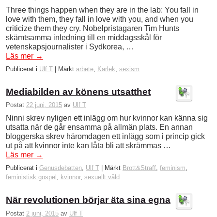
Three things happen when they are in the lab: You fall in
love with them, they fall in love with you, and when you
criticize them they cry. Nobelpristagaren Tim Hunts
skämtsamma inledning till en middagsskål för
vetenskapsjournalister i Sydkorea, …
Läs mer
→
Publicerat i
Ulf T
|
Märkt
arbete
,
Kärlek
,
sexism
Mediabilden av könens utsatthet
Postat
22 juni, 2015
av
Ulf T
Ninni skrev nyligen ett inlägg om hur kvinnor kan känna sig
utsatta när de går ensamma på allmän plats. En annan
bloggerska skrev häromdagen ett inlägg som i princip gick
ut på att kvinnor inte kan låta bli att skrämmas …
Läs mer
→
Publicerat i
Genusdebatten
,
Ulf T
|
Märkt
Brott&Straff
,
feminism
,
feministisk gospel
,
kvinnor
,
sexuellt våld
När revolutionen börjar äta sina egna
Postat
2 juni, 2015
av
Ulf T