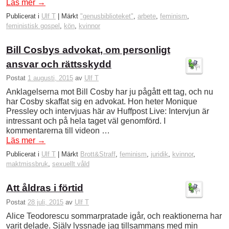
Läs mer
→
Publicerat i
Ulf T
|
Märkt
"genusbiblioteket"
,
arbete
,
feminism
,
feministisk gospel
,
kön
,
kvinnor
Bill Cosbys advokat, om personligt
ansvar och rättsskydd
Postat
1 augusti, 2015
av
Ulf T
Anklagelserna mot Bill Cosby har ju pågått ett tag, och nu
har Cosby skaffat sig en advokat. Hon heter Monique
Pressley och intervjuas här av Huffpost Live: Intervjun är
intressant och på hela taget väl genomförd. I
kommentarerna till videon …
Läs mer
→
Publicerat i
Ulf T
|
Märkt
Brott&Straff
,
feminism
,
juridik
,
kvinnor
,
maktmissbruk
,
sexuellt våld
Att åldras i förtid
Postat
28 juli, 2015
av
Ulf T
Alice Teodorescu sommarpratade igår, och reaktionerna har
varit delade. Själv lyssnade jag tillsammans med min