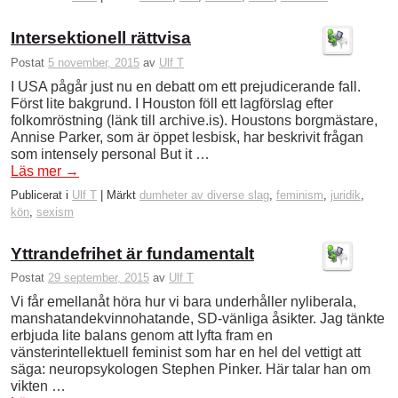
Intersektionell rättvisa
Postat
5 november, 2015
av
Ulf T
I USA pågår just nu en debatt om ett prejudicerande fall.
Först lite bakgrund. I Houston föll ett lagförslag efter
folkomröstning (länk till archive.is). Houstons borgmästare,
Annise Parker, som är öppet lesbisk, har beskrivit frågan
som intensely personal But it …
Läs mer
→
Publicerat i
Ulf T
|
Märkt
dumheter av diverse slag
,
feminism
,
juridik
,
kön
,
sexism
Yttrandefrihet är fundamentalt
Postat
29 september, 2015
av
Ulf T
Vi får emellanåt höra hur vi bara underhåller nyliberala,
manshatandekvinnohatande, SD-vänliga åsikter. Jag tänkte
erbjuda lite balans genom att lyfta fram en
vänsterintellektuell feminist som har en hel del vettigt att
säga: neuropsykologen Stephen Pinker. Här talar han om
vikten …