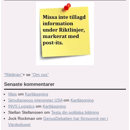
"Riktlinjer"
+ se
"Om oss"
Senaste kommentarer
Wais
om
Kartläggning
Simultaneous interpreter USA
om
Kartläggning
INVS Logistics
om
Kartläggning
Stellan Stellanssen
om
Testa din politiska bildning
Jock Rockman
om
GenusDebatten har försvunnit ner i
Värdedjupet