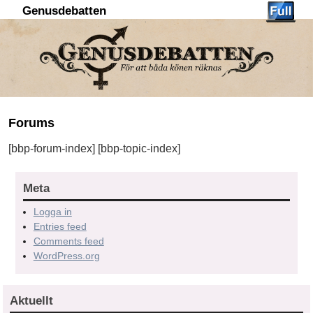
Genusdebatten
Hoppa till huvudinnehåll
Hoppa till sekundärt innehåll
Forums
[bbp-forum-index] [bbp-topic-index]
Meta
Logga in
Entries feed
Comments feed
WordPress.org
Aktuellt