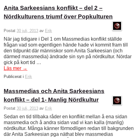
Anita Sarkeesians konflikt – del 2 –
Nördkulturens triumf över Popkulturen
Postat
30 juli, 2013
av
Erik
När jag tidigare i Del 1 om Massmedias konflikt ställde
frågan vad som egentligen hände hade vi kommit fram till
den tidpunkt där människor som Anita Sarkeesian (och
därmed massmedia) ändrade sin syn på nördkultur. Nördar
gick på kort tid …
Läs mer
→
Publicerat i
Erik
Massmedias och Anita Sarkeesians
konflikt – del 1- Manlig Nördkultur
Postat
30 juli, 2013
av
Erik
Sedan en tid tillbaka råder en konflikt mellan å ena sidan
massmedia och å andra sidan vad vi kan kalla (manlig)
nördkultur. Många känner förmodligen redan till bakgrunden
där Anita Sarkeesian pga näthat blev massmedias