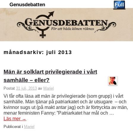
Genusdebatten
Hoppa till huvudinnehåll
Hoppa till sekundärt innehåll
månadsarkiv:
juli 2013
Män är solklart privilegierade i vårt
samhälle – eller?
Postat
31 juli, 2013
av
Mariel
Vi får ofta läsa att män är privilegierade (som grupp) i vårt
samhälle. Män tjänar på patriarkatet och är utsugare – och
kvinnor sugs ut (på makt antar jag) och är förtryckta av män,
menar feministen Fanny: ”Patriarkatet har mål och …
Läs mer
→
Publicerat i
Mariel