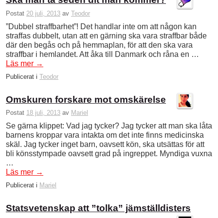
Postat
20 juli, 2013
av
Teodor
”Dubbel straffbarhet”! Det handlar inte om att någon kan
straffas dubbelt, utan att en gärning ska vara straffbar både
där den begås och på hemmaplan, för att den ska vara
straffbar i hemlandet. Att åka till Danmark och råna en …
Läs mer
→
Publicerat i
Teodor
Omskuren forskare mot omskärelse
Postat
18 juli, 2013
av
Mariel
Se gärna klippet: Vad jag tycker? Jag tycker att man ska låta
barnens kroppar vara intakta om det inte finns medicinska
skäl. Jag tycker inget barn, oavsett kön, ska utsättas för att
bli könsstympade oavsett grad på ingreppet. Myndiga vuxna
…
Läs mer
→
Publicerat i
Mariel
Statsvetenskap att ”tolka” jämställdisters