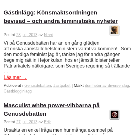
Gästinlägg: Könsmaktsordningen
bevisad – och andra feministiska nyheter
Postat
28 juli, 2013
av
Ninni
Vi på Genusdebatten har än en gång glädjen
att önska Jämställdhetsfeministern varmt välkommen! Som
den modiga feminist jag är, tänkte jag för andra gången
bege mig rätt in i lejonkulan, hos er jämställdister (eller
Patriarkatets nätkrigare, som Sveriges regering så träffande
…
Läs mer
→
Publicerat i
Genusdebatten
,
Jästpaket
|
Märkt
dumheter av diverse slag
,
Gästblogginlägg
Masculist white power-vibbarna på
Genusdebatten
Postat
27 juli, 2013
av
Erik
Ursäkta en enkel fråga men hur många exempel på