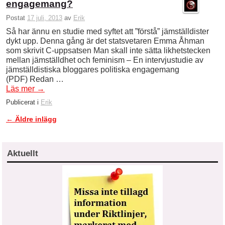
engagemang?
Postat
17 juli, 2013
av
Erik
Så har ännu en studie med syftet att ”förstå” jämställdister
dykt upp. Denna gång är det statsvetaren Emma Åhman
som skrivit C-uppsatsen Man skall inte sätta likhetstecken
mellan jämställdhet och feminism – En intervjustudie av
jämställdistiska bloggares politiska engagemang
(PDF) Redan …
Läs mer
→
Publicerat i
Erik
←
Äldre inlägg
Inläggsnavigering
Aktuellt