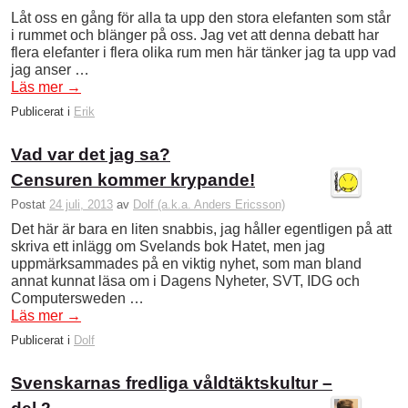
Låt oss en gång för alla ta upp den stora elefanten som står
i rummet och blänger på oss. Jag vet att denna debatt har
flera elefanter i flera olika rum men här tänker jag ta upp vad
jag anser …
Läs mer
→
Publicerat i
Erik
Vad var det jag sa?
Censuren kommer krypande!
Postat
24 juli, 2013
av
Dolf (a.k.a. Anders Ericsson)
Det här är bara en liten snabbis, jag håller egentligen på att
skriva ett inlägg om Svelands bok Hatet, men jag
uppmärksammades på en viktig nyhet, som man bland
annat kunnat läsa om i Dagens Nyheter, SVT, IDG och
Computersweden …
Läs mer
→
Publicerat i
Dolf
Svenskarnas fredliga våldtäktskultur –