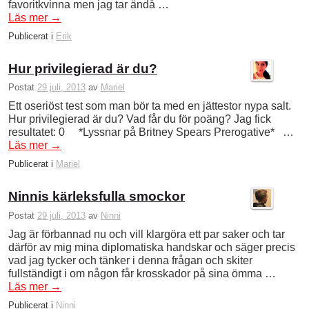
favoritkvinna men jag tar ändå …
Läs mer
→
Publicerat i
Erik
Hur privilegierad är du?
Postat
29 juli, 2013
av
Mariel
Ett oseriöst test som man bör ta med en jättestor nypa salt.
Hur privilegierad är du? Vad får du för poäng? Jag fick
resultatet: 0 *Lyssnar på Britney Spears Prerogative* …
Läs mer
→
Publicerat i
Mariel
Ninnis kärleksfulla smockor
Postat
29 juli, 2013
av
Ninni
Jag är förbannad nu och vill klargöra ett par saker och tar
därför av mig mina diplomatiska handskar och säger precis
vad jag tycker och tänker i denna frågan och skiter
fullständigt i om någon får krosskador på sina ömma …
Läs mer
→
Publicerat i
Ninni