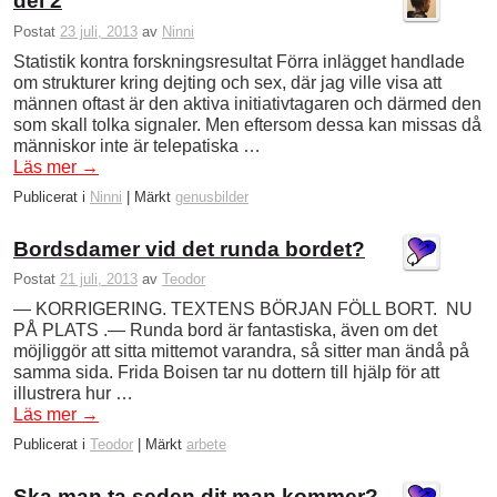
del 2
Postat
23 juli, 2013
av
Ninni
Statistik kontra forskningsresultat Förra inlägget handlade
om strukturer kring dejting och sex, där jag ville visa att
männen oftast är den aktiva initiativtagaren och därmed den
som skall tolka signaler. Men eftersom dessa kan missas då
människor inte är telepatiska …
Läs mer
→
Publicerat i
Ninni
|
Märkt
genusbilder
Bordsdamer vid det runda bordet?
Postat
21 juli, 2013
av
Teodor
— KORRIGERING. TEXTENS BÖRJAN FÖLL BORT. NU
PÅ PLATS .— Runda bord är fantastiska, även om det
möjliggör att sitta mittemot varandra, så sitter man ändå på
samma sida. Frida Boisen tar nu dottern till hjälp för att
illustrera hur …
Läs mer
→
Publicerat i
Teodor
|
Märkt
arbete
Ska man ta seden dit man kommer?