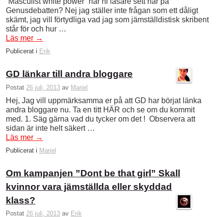
”Masculist white power” har ni läsare sett här på
Genusdebatten? Nej jag ställer inte frågan som ett dåligt
skämt, jag vill förtydliga vad jag som jämställdistisk skribent
står för och hur …
Läs mer
→
Publicerat i
Erik
GD länkar till andra bloggare
Postat
26 juli, 2013
av
Mariel
Hej, Jag vill uppmärksamma er på att GD har börjat länka
andra bloggare nu. Ta en titt HÄR och se om du kommit
med. 1. Säg gärna vad du tycker om det ! Observera att
sidan är inte helt säkert …
Läs mer
→
Publicerat i
Mariel
Om kampanjen ”Dont be that girl” Skall
kvinnor vara jämställda eller skyddad
klass?
Postat
26 juli, 2013
av
Erik