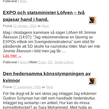
Publicerat i
Ninni
EXPO och statsminister Löfven – två
pajasar hand i hand.
Postat
13 oktober, 2016
av
Ninni
Idag i riksdagens kammare så säger Löfven till Jimmie
Åkesson (14:07): ”Jag rekommenderar en läsning av
EXPOs vitbok om Sverigedemokraterna” som stöd för
påstående att SD skulle ha nazistiska rötter. Man ser inte
Jimmie Åkesson i bild men jag får …
Läs mer
→
Publicerat i
Ninni
|
Märkt
Expo
,
SD
,
Stefan Löfven
Den hedersamma könsstympningen av
kvinnor
Postat
27 september, 2016
av
Ninni
För lite drygt ett år sen skrev jag inlägget Jag erkänner:
Gudrun Schyman har rätt! som handlade hederskultur.
Inlägget tog avstamp i en artikel, Hur kan du missa
kvinnoförtrycket? av Sara Mohammed. Med hjälp av