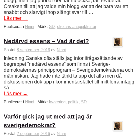
blogg, men jag pubbar det här nu också, lätt reviderat.
Orsaken till att jag valde min blogg var att det bara var ett
snabbt och slarvigt ihop slängt svar till …
Läs mer
→
Publicerat i
Ninni
|
Märkt
SD
,
skolans antipojkkultur
Nedärvd essens – Vad är det?
Postat
8 september, 2016
av
Ninni
Inledning Ganska ofta ställs jag inför ifrågasättande av
begreppet ”nedärvd essens” som finns i Sverige­
demokraternas principprogram – Sverige­demokraterna och
människan. Jag hade inte tänkt ta upp det alls men då
diskussionen dök upp i kommentarsfältet till mitt förra inlägg
så …
Läs mer
→
Publicerat i
Ninni
|
Märkt
kvotering
,
politik
,
SD
Varför gick jag ut med att jag är
sverigedemokrat?
Postat
2 september, 2016
av
Ninni