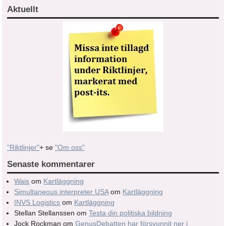
Aktuellt
"Riktlinjer"
+ se
"Om oss"
Senaste kommentarer
Wais
om
Kartläggning
Simultaneous interpreter USA
om
Kartläggning
INVS Logistics
om
Kartläggning
Stellan Stellanssen
om
Testa din politiska bildning
Jock Rockman
om
GenusDebatten har försvunnit ner i