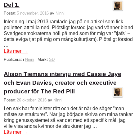
Del 1.
Postat
5 november, 2016
av
Ninni
Inledning I maj 2013 ramlade jag på en artikel som fick
polletten att trilla ned. Plötsligt förstod jag vad vänner bland
Sverigedemokraterna höll på med som för mig var ”tjafs” –
detta eviga tjat på mig om mångkultur(ism). Plötsligt förstod
…
Läs mer
→
Publicerat i
Ninni
|
Märkt
SD
Alison Tiemans intervju med Cassie Jaye
och Evan Davies, creator och executive
producer för The Red Pill
Postat
26 oktober, 2016
av
Ninni
I en sak har feminister rätt och det är när de säger ”man
måste se strukturer”. När jag började skriva om mina tankar
kring genussystemet så var det med ett specifik mål, jag
ville visa andra kvinnor de strukturer jag …
Läs mer
→