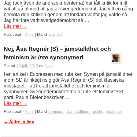
Jag (och även de andra skribenterna) har fått kritik för mitt
val att gå ut med att jag är sverigedemokrat. Jag vill en gång
bemöta den kritiken genom att förklara varför jag valde så.
Jag har inte varit sverigedemokrat så …
Läs mer
→
Publicerat i
Ninni
|
Märkt
GD
,
SD
Nej, Åsa Regnér (S) – jämställdhet och
feminism är
inte
synonymer!
Postat
19 juli, 2016
av
Ninni
I en artikel i Expressen med rubriken Synen på jämställdhet
inom SD är riktigt risig gör Åsa Regnér (S) det klassiska
misstaget – att tro att jämställdhet och feminism är
synonymer. Sverigedemokraterna är inte ett feministiskt
parti. Paula Bieler beskriver …
Läs mer
→
Publicerat i
Ninni
|
Märkt
feminism
,
Jämställdism
,
politik
,
relationer
←
Äldre inlägg
Inläggsnavigering