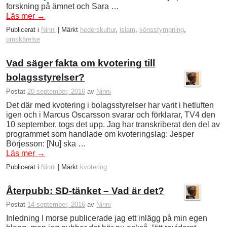
forskning på ämnet och Sara …
Läs mer
→
Publicerat i
Ninni
|
Märkt
hederskultur
,
islam
,
könsstympning
,
omskärelse
Vad säger fakta om kvotering till
bolagsstyrelser?
Postat
20 september, 2016
av
Ninni
Det där med kvotering i bolagsstyrelser har varit i hetluften
igen och i Marcus Oscarsson svarar och förklarar, TV4 den
10 september, togs det upp. Jag har transkriberat den del av
programmet som handlade om kvoteringslag: Jesper
Börjesson: [Nu] ska …
Läs mer
→
Publicerat i
Ninni
|
Märkt
kvotering
Återpubb: SD-tänket – Vad är det?
Postat
14 september, 2016
av
Ninni
Inledning I morse publicerade jag ett inlägg på min egen