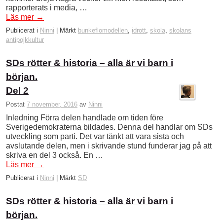
rapporterats i media, …
Läs mer
→
Publicerat i
Ninni
|
Märkt
bunkeflomodellen
,
idrott
,
skola
,
skolans
antipojkkultur
SDs rötter & historia – alla är vi barn i
början.
Del 2
Postat
7 november, 2016
av
Ninni
Inledning Förra delen handlade om tiden före
Sverigedemokraterna bildades. Denna del handlar om SDs
utveckling som parti. Det var tänkt att vara sista och
avslutande delen, men i skrivande stund funderar jag på att
skriva en del 3 också. En …
Läs mer
→
Publicerat i
Ninni
|
Märkt
SD
SDs rötter & historia – alla är vi barn i
början.