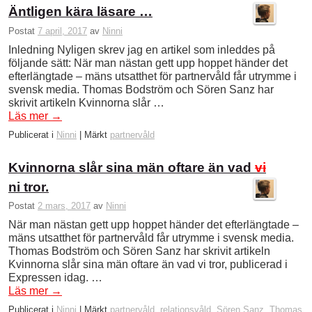
Äntligen kära läsare …
Postat
7 april, 2017
av
Ninni
Inledning Nyligen skrev jag en artikel som inleddes på
följande sätt: När man nästan gett upp hoppet händer det
efterlängtade – mäns utsatthet för partnervåld får utrymme i
svensk media. Thomas Bodström och Sören Sanz har
skrivit artikeln Kvinnorna slår …
Läs mer
→
Publicerat i
Ninni
|
Märkt
partnervåld
Kvinnorna slår sina män oftare än vad
vi
ni tror.
Postat
2 mars, 2017
av
Ninni
När man nästan gett upp hoppet händer det efterlängtade –
mäns utsatthet för partnervåld får utrymme i svensk media.
Thomas Bodström och Sören Sanz har skrivit artikeln
Kvinnorna slår sina män oftare än vad vi tror, publicerad i
Expressen idag. …
Läs mer
→
Publicerat i
Ninni
|
Märkt
partnervåld
,
relationsvåld
,
Sören Sanz
,
Thomas