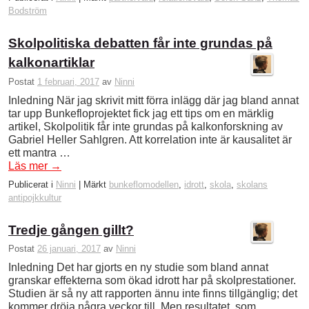
Bodström
Skolpolitiska debatten får inte grundas på
kalkonartiklar
Postat
1 februari, 2017
av
Ninni
Inledning När jag skrivit mitt förra inlägg där jag bland annat
tar upp Bunkefloprojektet fick jag ett tips om en märklig
artikel, Skolpolitik får inte grundas på kalkonforskning av
Gabriel Heller Sahlgren. Att korrelation inte är kausalitet är
ett mantra …
Läs mer
→
Publicerat i
Ninni
|
Märkt
bunkeflomodellen
,
idrott
,
skola
,
skolans
antipojkkultur
Tredje gången gillt?
Postat
26 januari, 2017
av
Ninni
Inledning Det har gjorts en ny studie som bland annat
granskar effekterna som ökad idrott har på skolprestationer.
Studien är så ny att rapporten ännu inte finns tillgänglig; det
kommer dröja några veckor till. Men resultatet, som