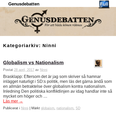
Genusdebatten
Hoppa till huvudinnehåll
Hoppa till sekundärt innehåll
Kategoriarkiv:
Ninni
Globalism vs Nationalism
Postat
28 april, 2017
av
Ninni
Brasklapp: Eftersom det är jag som skriver så hamnar
inlägget naturligt i SD:s politik, men läs det gärna ändå som
en allmän betraktelse över globalism kontra nationalism.
Inledning Den politiska konfliktlinjen av idag handlar inte så
mycket om höger och …
Läs mer
→
Publicerat i
Ninni
|
Märkt
globaism
,
nationalism
,
SD