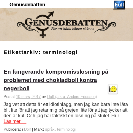
Genusdebatten
Hoppa till huvudinnehåll
Hoppa till sekundärt innehåll
Etikettarkiv:
terminologi
En fungerande kompromisslösning på
problemet med chokladboll kontra
negerboll
Postat
10 mars, 2017
av
Dolf (a.k.a. Anders Ericsson)
Jag vet att detta är ett idiotinlägg, men jag kan bara inte låta
bli, lite för att jag retar mig på grejen, lite för att jag tycker att
den är kul. Och jag har faktiskt en lösning på slutet. Hur …
Läs mer
→
Publicerat i
Dolf
|
Märkt
språk
,
terminologi