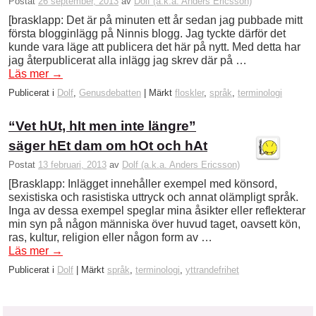
Postat
26 september, 2013
av
Dolf (a.k.a. Anders Ericsson)
[brasklapp: Det är på minuten ett år sedan jag pubbade mitt
första blogginlägg på Ninnis blogg. Jag tyckte därför det
kunde vara läge att publicera det här på nytt. Med detta har
jag återpublicerat alla inlägg jag skrev där på …
Läs mer
→
Publicerat i
Dolf
,
Genusdebatten
|
Märkt
floskler
,
språk
,
terminologi
“Vet hUt, hIt men inte längre”
säger hEt dam om hOt och hAt
Postat
13 februari, 2013
av
Dolf (a.k.a. Anders Ericsson)
[Brasklapp: Inlägget innehåller exempel med könsord,
sexistiska och rasistiska uttryck och annat olämpligt språk.
Inga av dessa exempel speglar mina åsikter eller reflekterar
min syn på någon människa över huvud taget, oavsett kön,
ras, kultur, religion eller någon form av …
Läs mer
→
Publicerat i
Dolf
|
Märkt
språk
,
terminologi
,
yttrandefrihet