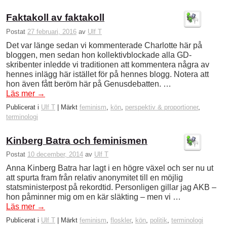
Faktakoll av faktakoll
Postat
27 februari, 2016
av
Ulf T
Det var länge sedan vi kommenterade Charlotte här på
bloggen, men sedan hon kollektivblockade alla GD-
skribenter inledde vi traditionen att kommentera några av
hennes inlägg här istället för på hennes blogg. Notera att
hon även fått beröm här på Genusdebatten. …
Läs mer
→
Publicerat i
Ulf T
|
Märkt
feminism
,
kön
,
perspektiv & proportioner
,
terminologi
Kinberg Batra och feminismen
Postat
10 december, 2014
av
Ulf T
Anna Kinberg Batra har lagt i en högre växel och ser nu ut
att spurta fram från relativ anonymitet till en möjlig
statsministerpost på rekordtid. Personligen gillar jag AKB –
hon påminner mig om en kär släkting – men vi …
Läs mer
→
Publicerat i
Ulf T
|
Märkt
feminism
,
floskler
,
kön
,
politik
,
terminologi