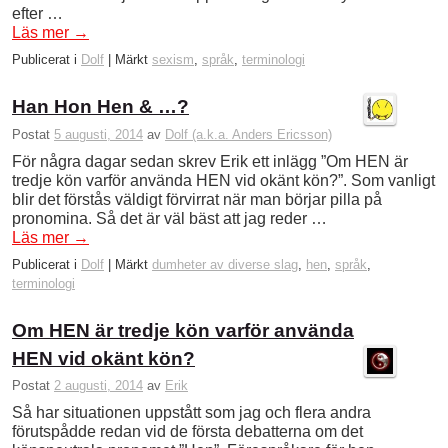
efter …
Läs mer
→
Publicerat i
Dolf
|
Märkt
sexism
,
språk
,
terminologi
Han Hon Hen & …?
Postat
5 augusti, 2014
av
Dolf (a.k.a. Anders Ericsson)
För några dagar sedan skrev Erik ett inlägg ”Om HEN är
tredje kön varför använda HEN vid okänt kön?”. Som vanligt
blir det förstås väldigt förvirrat när man börjar pilla på
pronomina. Så det är väl bäst att jag reder …
Läs mer
→
Publicerat i
Dolf
|
Märkt
dumheter av diverse slag
,
hen
,
språk
,
terminologi
Om HEN är tredje kön varför använda
HEN vid okänt kön?
Postat
2 augusti, 2014
av
Erik
Så har situationen uppstått som jag och flera andra
förutspådde redan vid de första debatterna om det