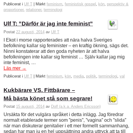
Publicerat i
Ulf T
|
Märkt
feminism
,
feministisk gospel
,
kön
,
perspektiv &
proportioner
,
relationer
,
terminologi
Ulf T: ”Därför är jag inte feminist”
Postat
22 augusti, 2014
av
Ulf T
I Ekot i morse rapporterades att nära halva Sveriges
befolkning kallar sig feminister – en kraftig ökning, sägs det.
Ninni konstaterar att den goda nyheten är att halva
befolkningen inte kallar sig feminist … Själv kallar jag mig
inte feminist, …
Läs mer
→
Publicerat i
Ulf T
|
Märkt
feminism
,
kön
,
media
,
politik
,
terminologi
,
val
Kukbärare VS. Fittbärare –
Må bästa könet stå som segrare!
Postat
15 augusti, 2014
av
Dolf (a.k.a. Anders Ericsson)
Ursäkta för det vulgära språket i detta inlägg. Jag föredrar
normalt etablerade termer som ”penis”, ”vagina” och ”slida”
när man diskuterar genitalier i ett mer formellt sammanhang,
sedan har man ju en hel uppsättning andra uttryck att ta till