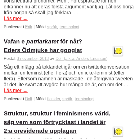
könsneutrala pronomet ”Hen”. Förespråkare för hen
erkänner nu att deras första argument var ljug. Låt oss börja
från början så skall jag förklara. …
Läs mer
→
Publicerat i
Erik
|
Märkt
språk
,
terminologi
Vafan e
patriarkatet
för nåt?
Eders Ödmjuke har googlat
Postat
3 november, 2013
av
Dolf (a.k.a. Anders Ericsson)
Såg ett inlägg på toklandet igår om en twitterkonversation
mellan en feminst (eller flera) och en icke-feminist (eller
flera). Eftersom namnen är maskade i de återgivna tweeten
är det lite svårt att avgöra hur många de är, och om det …
Läs mer
→
Publicerat i
Dolf
|
Märkt
floskler
,
språk
,
terminologi
Struktur, struktur i feminismens värld,
säg vem som förtrycktast i landet är
2:a oreviderade upplagan