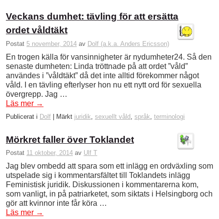
Veckans dumhet: tävling för att ersätta
ordet våldtäkt
Postat
5 november, 2014
av
Dolf (a.k.a. Anders Ericsson)
En trogen källa för vansinnigheter är nydumheter24. Så den
senaste dumheten: Linda tröttnade på att ordet ”våld”
användes i ”våldtäkt” då det inte alltid förekommer något
våld. I en tävling efterlyser hon nu ett nytt ord för sexuella
övergrepp. Jag …
Läs mer
→
Publicerat i
Dolf
|
Märkt
juridik
,
sexuellt våld
,
språk
,
terminologi
Mörkret faller över Toklandet
Postat
11 oktober, 2014
av
Ulf T
Jag blev ombedd att spara som ett inlägg en ordväxling som
utspelade sig i kommentarsfältet till Toklandets inlägg
Feministisk juridik. Diskussionen i kommentarerna kom,
som vanligt, in på patriarketet, som siktats i Helsingborg och
gör att kvinnor inte får köra …
Läs mer
→