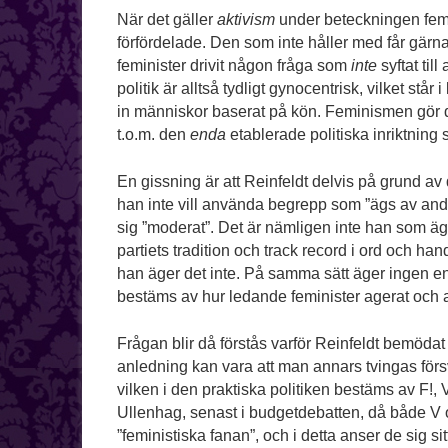
När det gäller
aktivism
under beteckningen femin
förfördelade. Den som inte håller med får gär
feminister drivit någon fråga som
inte
syftat til
politik är alltså tydligt gynocentrisk, vilket står
in människor baserat på kön. Feminismen gör 
t.o.m. den
enda
etablerade politiska inriktning
En gissning är att Reinfeldt delvis på grund av 
han inte vill använda begrepp som ”ägs av andr
sig ”moderat”. Det är nämligen inte han som ä
partiets tradition och track record i ord och hand
han äger det inte. På samma sätt äger ingen en
bestäms av hur ledande feminister agerat och 
Frågan blir då förstås varför Reinfeldt bemödat 
anledning kan vara att man annars tvingas försv
vilken i den praktiska politiken bestäms av F!
Ullenhag, senast i budgetdebatten, då både V 
”feministiska fanan”, och i detta anser de sig si