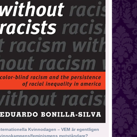
nternationella Kvinnodagen – VEM är egentligen
vinnokampens/feminismens motståndare?