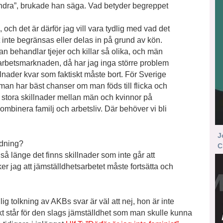
ndra”, brukade han säga. Vad betyder begreppet
 och det är därför jag vill vara tydlig med vad det
t inte begränsas eller delas in på grund av kön.
an behandlar tjejer och killar så olika, och män
 arbetsmarknaden, då har jag inga större problem
illnader kvar som faktiskt måste bort. För Sverige
 man har bäst chanser om man föds till flicka och
 stora skillnader mellan män och kvinnor på
mbinera familj och arbetsliv. Där behöver vi bli
J
rdning?
C
 så länge det finns skillnader som inte går att
er jag att jämställdhetsarbetet måste fortsätta och
g tolkning av AKBs svar är väl att nej, hon är inte
kt står för den slags jämställdhet som man skulle kunna