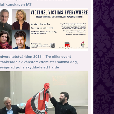
luffkunskapen IAT
niversitetstvärlden 2018 – Tre olika event
ttackerade av vänsterextremister samma dag,
eväpnad polis skyddade ett fjärde