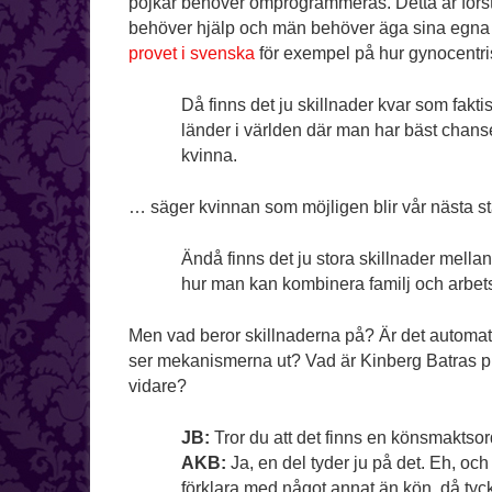
pojkar behöver omprogrammeras. Detta är förstås
behöver hjälp och män behöver äga sina egn
provet i svenska
för exempel på hur gynocentris
Då finns det ju skillnader kvar som fakti
länder i världen där man har bäst chans
kvinna.
… säger kvinnan som möjligen blir vår nästa st
Ändå finns det ju stora skillnader mell
hur man kan kombinera familj och arbetsli
Men vad beror skillnaderna på? Är det automati
ser mekanismerna ut? Vad är Kinberg Batras pro
vidare?
JB:
Tror du att det finns en könsmaktso
AKB:
Ja, en del tyder ju på det. Eh, och
förklara med något annat än kön, då tyck