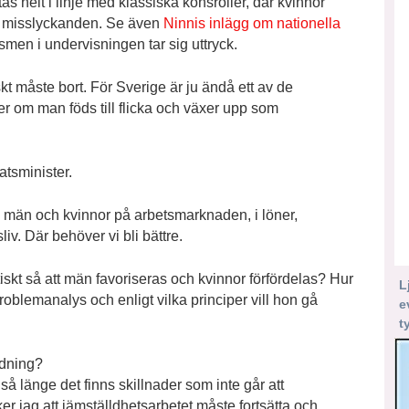
 helt i linje med klassiska könsroller, där kvinnor
a misslyckanden. Se även
Ninnis inlägg om nationella
men i undervisningen tar sig uttryck.
skt måste bort. För Sverige är ju ändå ett av de
er om man föds till flicka och växer upp som
atsminister.
an män och kvinnor på arbetsmarknaden, i löner,
v. Där behöver vi bli bättre.
skt så att män favoriseras och kvinnor förfördelas? Hur
L
blemanalys och enligt vilka principer vill hon gå
e
t
rdning?
 så länge det finns skillnader som inte går att
er jag att jämställdhetsarbetet måste fortsätta och