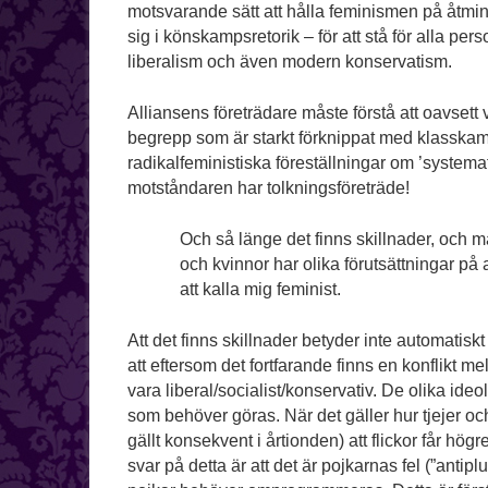
motsvarande sätt att hålla feminismen på åtmin
sig i könskampsretorik – för att stå för alla per
liberalism och även modern konservatism.
Alliansens företrädare måste förstå att oavsett
begrepp som är starkt förknippat med klasskamps
radikalfeministiska föreställningar om ’system
motståndaren har tolkningsföreträde!
Och så länge det finns skillnader, och m
och kvinnor har olika förutsättningar på
att kalla mig feminist.
Att det finns skillnader betyder inte automatiskt
att eftersom det fortfarande finns en konflikt m
vara liberal/socialist/konservativ. De olika ideo
som behöver göras. När det gäller hur tjejer och
gällt konsekvent i årtionden) att flickor får h
svar på detta är att det är pojkarnas fel (”antip