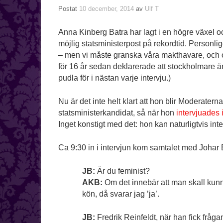
Postat
10 december, 2014
av
Ulf T
Anna Kinberg Batra har lagt i en högre växel och 
möjlig statsministerpost på rekordtid. Personl
– men vi måste granska våra makthavare, och o
för 16 år sedan deklarerade att stockholmare är 
pudla för i nästan varje intervju.)
Nu är det inte helt klart att hon blir Moderate
statsministerkandidat, så när hon
intervjuades 
Inget konstigt med det: hon kan naturligtvis in
Ca 9:30 in i intervjun kom samtalet med Johar 
JB:
Är du feminist?
AKB:
Om det innebär att man skall kunna
kön, då svarar jag ’ja’.
JB:
Fredrik Reinfeldt, när han fick fråga