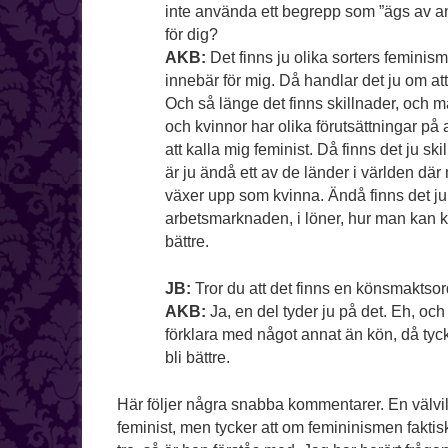
inte använda ett begrepp som ”ägs av a
för dig?
AKB:
Det finns ju olika sorters feminism,
innebär för mig. Då handlar det ju om at
Och så länge det finns skillnader, och m
och kvinnor har olika förutsättningar på
att kalla mig feminist. Då finns det ju sk
är ju ändå ett av de länder i världen där
växer upp som kvinna. Ändå finns det ju
arbetsmarknaden, i löner, hur man kan ko
bättre.
JB:
Tror du att det finns en könsmaktso
AKB:
Ja, en del tyder ju på det. Eh, och
förklara med något annat än kön, då tyck
bli bättre.
Här följer några snabba kommentarer. En välvilli
feminist, men tycker att om femininismen faktis