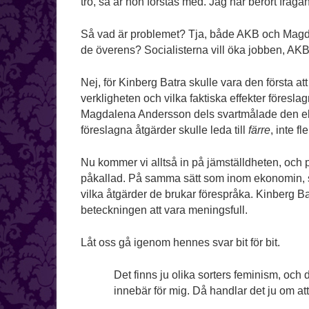
tro, så är hon förstås med. Jag har berört frågan
Så vad är problemet? Tja, både AKB och Magdal
de överens? Socialisterna vill öka jobben, AKB 
Nej, för Kinberg Batra skulle vara den första att
verkligheten och vilka faktiska effekter föresl
Magdalena Andersson dels svartmålade den eko
föreslagna åtgärder skulle leda till
färre
, inte fl
Nu kommer vi alltså in på jämställdheten, och p
påkallad. På samma sätt som inom ekonomin, spe
vilka åtgärder de brukar förespråka. Kinberg Ba
beteckningen att vara meningsfull.
Låt oss gå igenom hennes svar bit för bit.
Det finns ju olika sorters feminism, och d
innebär för mig. Då handlar det ju om at