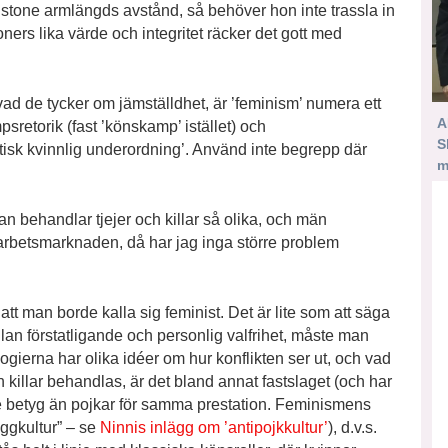
stone armlängds avstånd, så behöver hon inte trassla in
soners lika värde och integritet räcker det gott med
 vad de tycker om jämställdhet, är ’feminism’ numera ett
A
retorik (fast ’könskamp’ istället) och
S
atisk kvinnlig underordning’. Använd inte begrepp där
m
an behandlar tjejer och killar så olika, och män
 arbetsmarknaden, då har jag inga större problem
 att man borde kalla sig feminist. Det är lite som att säga
ellan förstatligande och personlig valfrihet, måste man
logierna har olika idéer om hur konflikten ser ut, och vad
 killar behandlas, är det bland annat fastslaget (och har
ögre betyg än pojkar för samma prestation. Feminismens
luggkultur” – se
Ninnis inlägg om ’antipojkkultur’
), d.v.s.