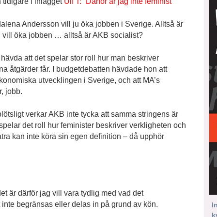
 tidigare i inlägget
Ulf T: ”Därför är jag inte feminist”
ena Andersson vill ju öka jobben i Sverige. Alltså är
vill öka jobben … alltså är AKB socialist?
 hävda att det spelar stor roll hur man beskriver
agna åtgärder får. I budgetdebatten hävdade hon att
nomiska utvecklingen i Sverige, och att MA’s
er, jobb.
lötsligt verkar AKB inte tycka att samma stringens är
lar det roll hur feminister beskriver verkligheten och
tra kan inte köra sin egen definition – då upphör
et är därför jag vill vara tydlig med vad det
t inte begränsas eller delas in på grund av kön.
I
k