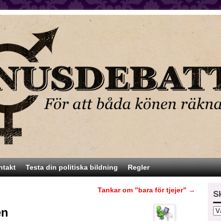
ntakt
Testa din politiska bildning
Regler
Tankar om ”bara för tjejer”
→
S
en