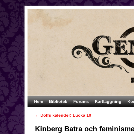
Hoppa till huvudinnehåll
Hoppa till sekundärt innehåll
Hem
Bibliotek
Forums
Kartläggning
Ko
←
Dolfs kalender: Lucka 10
Inläggsnavigering
Kinberg Batra och feminism