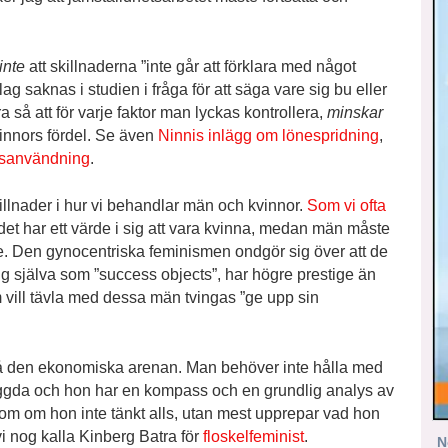
inte
att skillnaderna ”inte går att förklara med något
ag saknas i studien i fråga för att säga vare sig bu eller
ra så att för varje faktor man lyckas kontrollera,
minskar
kvinnors fördel. Se även
Ninnis inlägg om lönespridning
,
dsanvändning
.
 skillnader i hur vi behandlar män och kvinnor.
Som vi ofta
tt det har ett värde i sig att vara kvinna, medan män måste
e. Den gynocentriska feminismen ondgör sig över att de
ig själva som ”success objects”, har högre prestige än
m vill tävla med dessa män tvingas ”ge upp sin
på den ekonomiska arenan. Man behöver inte hålla med
ggda och hon har en kompass och en grundlig analys av
som om hon inte tänkt alls, utan mest upprepar vad hon
 vi nog kalla Kinberg Batra för
floskelfeminist
.
N