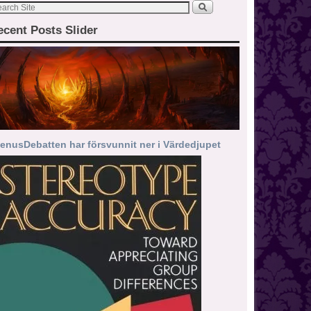
ecent Posts Slider
enusDebatten har försvunnit ner i Värdedjupet