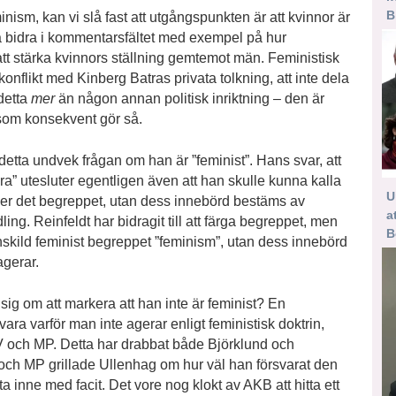
B
ism, kan vi slå fast att utgångspunkten är att kvinnor är
na bidra i kommentarsfältet med exempel på hur
l att stärka kvinnors ställning gemtemot män. Feministisk
 i konflikt med Kinberg Batras privata tolkning, att inte dela
detta
mer
än någon annan politisk inriktning – den är
 som konsekvent gör så.
detta undvek frågan om han är ”feminist”. Hans svar, att
a” utesluter egentligen även att han skulle kunna kalla
U
ger det begreppet, utan dess innebörd bestäms av
a
ling. Reinfeldt har bidragit till att färga begreppet, men
B
skild feminist begreppet ”feminism”, utan dess innebörd
agerar.
sig om att markera att han inte är feminist? En
ara varför man inte agerar enligt feministisk doktrin,
, V och MP. Detta har drabbat både Björklund och
och MP grillade Ullenhag om hur väl han försvarat den
tta inne med facit. Det vore nog klokt av AKB att hitta ett