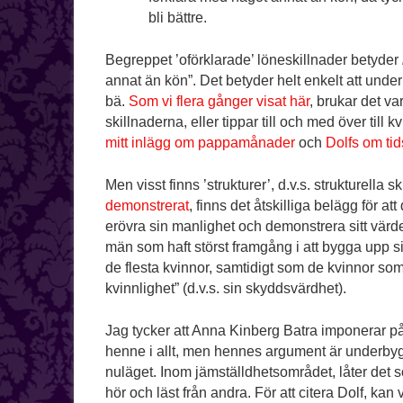
bli bättre.
Begreppet ’oförklarade’ löneskillnader betyder
annat än kön”. Det betyder helt enkelt att underl
bä.
Som vi flera gånger visat här
, brukar det va
skillnaderna, eller tippar till och med över till 
mitt inlägg om pappamånader
och
Dolfs om ti
Men visst finns ’strukturer’, d.v.s. strukturella
demonstrerat
, finns det åtskilliga belägg för a
erövra sin manlighet och demonstrera sitt värd
män som haft störst framgång i att bygga upp s
de flesta kvinnor, samtidigt som de kvinnor so
kvinnlighet” (d.v.s. sin skyddsvärdhet).
Jag tycker att Anna Kinberg Batra imponerar 
henne i allt, men hennes argument är underby
nuläget. Inom jämställdhetsområdet, låter det 
hör och läst från andra. För att citera Dolf, kan