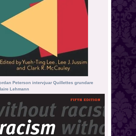
ordan Peterson intervjuar Quillettes grundare
laire Lehmann