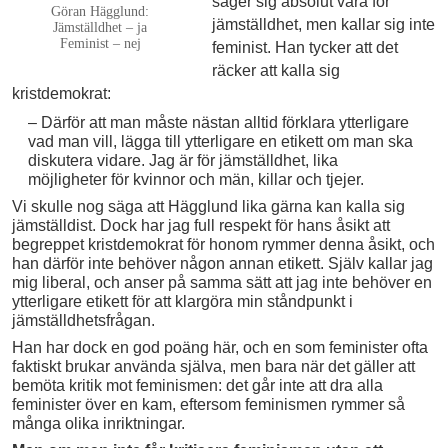
säger sig absolut vara för
Göran Hägglund:
jämställdhet, men kallar sig inte
Jämställdhet – ja
Feminist – nej
feminist. Han tycker att det
räcker att kalla sig
kristdemokrat:
– Därför att man måste nästan alltid förklara ytterligare
vad man vill, lägga till ytterligare en etikett om man ska
diskutera vidare. Jag är för jämställdhet, lika
möjligheter för kvinnor och män, killar och tjejer.
Vi skulle nog säga att Hägglund lika gärna kan kalla sig
jämställdist. Dock har jag full respekt för hans åsikt att
begreppet kristdemokrat för honom rymmer denna åsikt, och
han därför inte behöver någon annan etikett. Själv kallar jag
mig liberal, och anser på samma sätt att jag inte behöver en
ytterligare etikett för att klargöra min ståndpunkt i
jämställdhetsfrågan.
Han har dock en god poäng här, och en som feminister ofta
faktiskt brukar använda själva, men bara när det gäller att
bemöta kritik mot feminismen: det går inte att dra alla
feminister över en kam, eftersom feminismen rymmer så
många olika inriktningar.