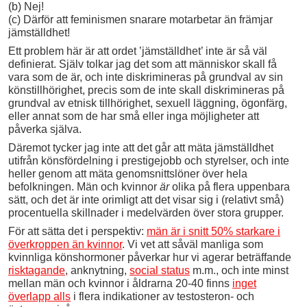
(b) Nej!
(c) Därför att feminismen snarare motarbetar än främjar
jämställdhet!
Ett problem här är att ordet ’jämställdhet’ inte är så väl
definierat. Själv tolkar jag det som att människor skall få
vara som de är, och inte diskrimineras på grundval av sin
könstillhörighet, precis som de inte skall diskrimineras på
grundval av etnisk tillhörighet, sexuell läggning, ögonfärg,
eller annat som de har små eller inga möjligheter att
påverka själva.
Däremot tycker jag inte att det går att mäta jämställdhet
utifrån könsfördelning i prestigejobb och styrelser, och inte
heller genom att mäta genomsnittslöner över hela
befolkningen. Män och kvinnor
är
olika på flera uppenbara
sätt, och det är inte orimligt att det visar sig i (relativt små)
procentuella skillnader i medelvärden över stora grupper.
För att sätta det i perspektiv:
män är i snitt 50% starkare i
överkroppen än kvinnor
. Vi vet att såväl manliga som
kvinnliga könshormoner påverkar hur vi agerar beträffande
risktagande
, anknytning,
social status
m.m., och inte minst
mellan män och kvinnor i åldrarna 20-40 finns
inget
överlapp alls
i flera indikationer av testosteron- och