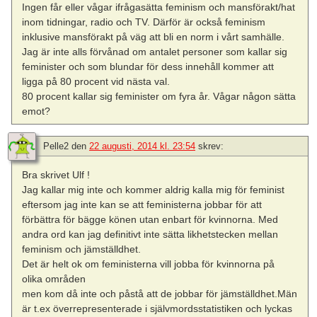
Ingen får eller vågar ifrågasätta feminism och mansförakt/hat
inom tidningar, radio och TV. Därför är också feminism
inklusive mansförakt på väg att bli en norm i vårt samhälle.
Jag är inte alls förvånad om antalet personer som kallar sig
feminister och som blundar för dess innehåll kommer att
ligga på 80 procent vid nästa val.
80 procent kallar sig feminister om fyra år. Vågar någon sätta
emot?
Pelle2
den
22 augusti, 2014 kl. 23:54
skrev:
Bra skrivet Ulf !
Jag kallar mig inte och kommer aldrig kalla mig för feminist
eftersom jag inte kan se att feministerna jobbar för att
förbättra för bägge könen utan enbart för kvinnorna. Med
andra ord kan jag definitivt inte sätta likhetstecken mellan
feminism och jämställdhet.
Det är helt ok om feministerna vill jobba för kvinnorna på
olika områden
men kom då inte och påstå att de jobbar för jämställdhet.Män
är t.ex överrepresenterade i självmordsstatistiken och lyckas