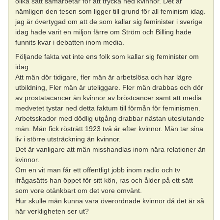
olika sätt samarbetar för att trycka ned kvinnor. Det är
nämligen den tesen som ligger till grund för all feminism idag.
jag är övertygad om att de som kallar sig feminister i sverige
idag hade varit en miljon färre om Ström och Billing hade
funnits kvar i debatten inom media.
Följande fakta vet inte ens folk som kallar sig feminister om
idag.
Att män dör tidigare, fler män är arbetslösa och har lägre
utbildning, Fler män är uteliggare. Fler män drabbas och dör
av prostatacancer än kvinnor av bröstcancer samt att media
medvetet tystar ned detta faktum till förmån för feminismen.
Arbetsskador med dödlig utgång drabbar nästan uteslutande
män. Män fick rösträtt 1923 två år efter kvinnor. Män tar sina
liv i större utsträckning än kvinnor.
Det är vanligare att män misshandlas inom nära relationer än
kvinnor.
Om en vit man får ett offentligt jobb inom radio och tv
ifrågasätts han öppet för sitt kön, ras och ålder på ett sätt
som vore otänkbart om det vore omvänt.
Hur skulle män kunna vara överordnade kvinnor då det är så
här verkligheten ser ut?