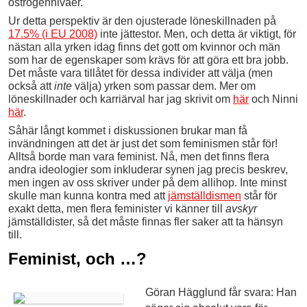
östrogennivåer.
Ur detta perspektiv är den ojusterade löneskillnaden på
17.5% (i EU 2008)
inte jättestor. Men, och detta är viktigt, för
nästan alla yrken idag finns det gott om kvinnor och män
som har de egenskaper som krävs för att göra ett bra jobb.
Det måste vara tillåtet för dessa individer att välja (men
också att
inte
välja) yrken som passar dem. Mer om
löneskillnader och karriärval har jag skrivit om
här
och Ninni
här
.
Såhär långt kommet i diskussionen brukar man få
invändningen att det är just det som feminismen står för!
Alltså borde man vara feminist. Nå, men det finns flera
andra ideologier som inkluderar synen jag precis beskrev,
men ingen av oss skriver under på dem allihop. Inte minst
skulle man kunna kontra med att
jämställdismen
står för
exakt detta, men flera feminister vi känner till
avskyr
jämställdister, så det måste finnas fler saker att ta hänsyn
till.
Feminist, och …?
Göran Hägglund får svara: Han