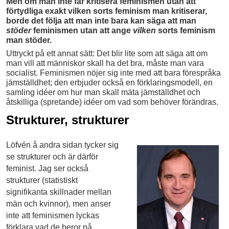
Men om man inte får kritisera feminismen utan att
förtydliga exakt vilken sorts feminism man kritiserar,
borde det följa att man inte bara kan säga att man
stöder
feminismen utan att ange
vilken
sorts feminism
man stöder.
Uttryckt på ett annat sätt: Det blir lite som att säga att om
man vill att människor skall ha det bra, måste man vara
socialist. Feminismen nöjer sig inte med att bara förespråka
jämställdhet; den erbjuder också en förklaringsmodell, en
samling idéer om hur man skall mäta jämställdhet och
åtskilliga (spretande) idéer om vad som behöver förändras.
Strukturer, strukturer
Löfvén å andra sidan tycker sig
se strukturer och är därför
feminist. Jag ser också
strukturer (statistiskt
signifikanta skillnader mellan
män och kvinnor), men anser
inte att feminismen lyckas
förklara vad de beror på.