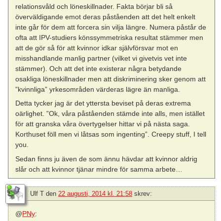
relationsvåld och löneskillnader. Fakta börjar bli så
överväldigande emot deras påståenden att det helt enkelt
inte går för dem att forcera sin vilja längre. Numera påstår de
ofta att IPV-studiers könssymmetriska resultat stämmer men
att de gör så för att kvinnor idkar självförsvar mot en
misshandlande manlig partner (vilket vi givetvis vet inte
stämmer). Och att det inte existerar några betydande
osakliga löneskillnader men att diskriminering sker genom att
”kvinnliga” yrkesområden värderas lägre än manliga.
Detta tycker jag är det yttersta beviset på deras extrema
oärlighet. ”Ok, våra påståenden stämde inte alls, men istället
för att granska våra övertygelser hittar vi på nästa saga.
Korthuset föll men vi låtsas som ingenting”. Creepy stuff, I tell
you.
Sedan finns ju även de som ännu hävdar att kvinnor aldrig
slår och att kvinnor tjänar mindre för samma arbete…
Ulf T
den
22 augusti, 2014 kl. 21:58
skrev:
@
PNy
: