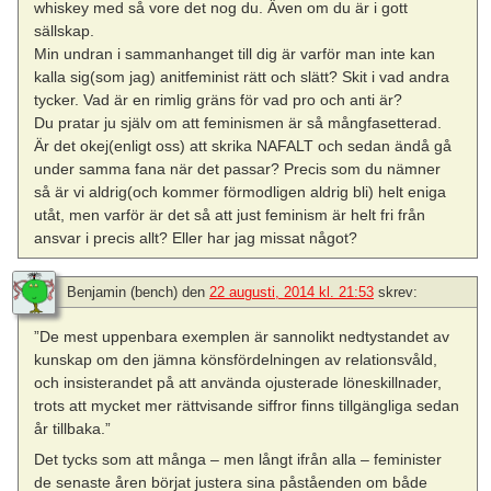
whiskey med så vore det nog du. Även om du är i gott
sällskap.
Min undran i sammanhanget till dig är varför man inte kan
kalla sig(som jag) anitfeminist rätt och slätt? Skit i vad andra
tycker. Vad är en rimlig gräns för vad pro och anti är?
Du pratar ju själv om att feminismen är så mångfasetterad.
Är det okej(enligt oss) att skrika NAFALT och sedan ändå gå
under samma fana när det passar? Precis som du nämner
så är vi aldrig(och kommer förmodligen aldrig bli) helt eniga
utåt, men varför är det så att just feminism är helt fri från
ansvar i precis allt? Eller har jag missat något?
Benjamin (bench)
den
22 augusti, 2014 kl. 21:53
skrev:
”De mest uppenbara exemplen är sannolikt nedtystandet av
kunskap om den jämna könsfördelningen av relationsvåld,
och insisterandet på att använda ojusterade löneskillnader,
trots att mycket mer rättvisande siffror finns tillgängliga sedan
år tillbaka.”
Det tycks som att många – men långt ifrån alla – feminister
de senaste åren börjat justera sina påståenden om både