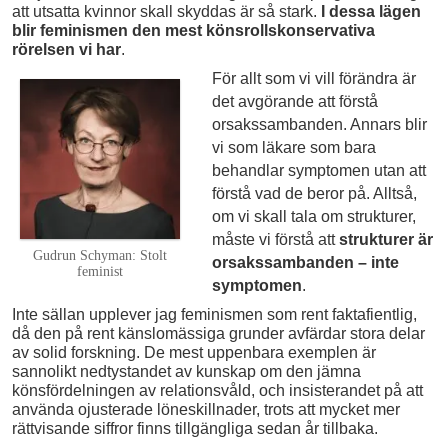
att utsatta kvinnor skall skyddas är så stark.
I dessa lägen
blir feminismen den mest könsrollskonservativa
rörelsen vi har
.
För allt som vi vill förändra är
det avgörande att förstå
orsakssambanden. Annars blir
vi som läkare som bara
behandlar symptomen utan att
förstå vad de beror på. Alltså,
om vi skall tala om strukturer,
måste vi förstå att
strukturer är
Gudrun Schyman: Stolt
orsakssambanden – inte
feminist
symptomen
.
Inte sällan upplever jag feminismen som rent faktafientlig,
då den på rent känslomässiga grunder avfärdar stora delar
av solid forskning. De mest uppenbara exemplen är
sannolikt nedtystandet av kunskap om den jämna
könsfördelningen av relationsvåld, och insisterandet på att
använda ojusterade löneskillnader, trots att mycket mer
rättvisande siffror finns tillgängliga sedan år tillbaka.