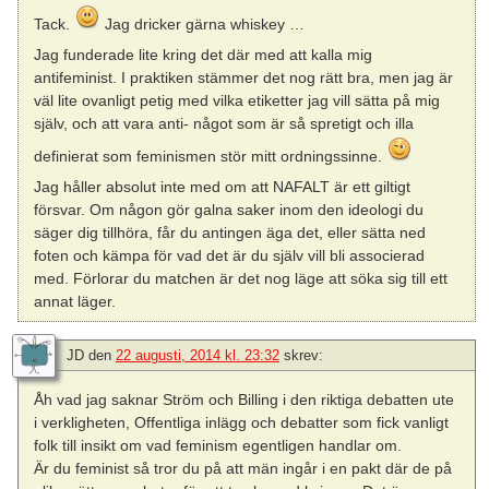
Tack.
Jag dricker gärna whiskey …
Jag funderade lite kring det där med att kalla mig
antifeminist. I praktiken stämmer det nog rätt bra, men jag är
väl lite ovanligt petig med vilka etiketter jag vill sätta på mig
själv, och att vara anti- något som är så spretigt och illa
definierat som feminismen stör mitt ordningssinne.
Jag håller absolut inte med om att NAFALT är ett giltigt
försvar. Om någon gör galna saker inom den ideologi du
säger dig tillhöra, får du antingen äga det, eller sätta ned
foten och kämpa för vad det är du själv vill bli associerad
med. Förlorar du matchen är det nog läge att söka sig till ett
annat läger.
JD
den
22 augusti, 2014 kl. 23:32
skrev:
Åh vad jag saknar Ström och Billing i den riktiga debatten ute
i verkligheten, Offentliga inlägg och debatter som fick vanligt
folk till insikt om vad feminism egentligen handlar om.
Är du feminist så tror du på att män ingår i en pakt där de på