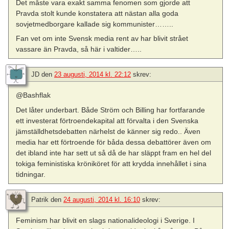
Det måste vara exakt samma fenomen som gjorde att
Pravda stolt kunde konstatera att nästan alla goda
sovjetmedborgare kallade sig kommunister……..
Fan vet om inte Svensk media rent av har blivit strået
vassare än Pravda, så här i valtider…..
JD
den
23 augusti, 2014 kl. 22:12
skrev:
@Bashflak
Det låter underbart. Både Ström och Billing har fortfarande
ett investerat förtroendekapital att förvalta i den Svenska
jämställdhetsdebatten närhelst de känner sig redo.. Även
media har ett förtroende för båda dessa debattörer även om
det ibland inte har sett ut så då de har släppt fram en hel del
tokiga feministiska kröniköret för att krydda innehållet i sina
tidningar.
Patrik
den
24 augusti, 2014 kl. 16:10
skrev:
Feminism har blivit en slags nationalideologi i Sverige. I