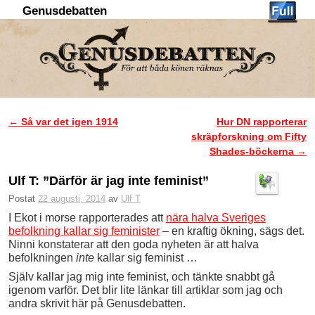
Genusdebatten
Hoppa till huvudinnehåll
Hoppa till sekundärt innehåll
←
Så var det igen 1914
Hur DN rapporterar
Inläggsnavigering
skräpforskning om Fifty
Shades-böckerna
→
Ulf T: ”Därför är jag inte feminist”
Postat
22 augusti, 2014
av
Ulf T
I Ekot i morse rapporterades att
nära halva Sveriges
befolkning kallar sig feminister
– en kraftig ökning, sägs det.
Ninni konstaterar att den goda nyheten är att halva
befolkningen
inte
kallar sig feminist …
Själv kallar jag mig inte feminist, och tänkte snabbt gå
igenom varför. Det blir lite länkar till artiklar som jag och
andra skrivit här på Genusdebatten.