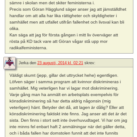
sämre i skolan men det skiter feministerna i.
Precis som Göran Hägglund säger anser jag att jämställdhet
handlar om att alla har lika rättigheter och skyldigheter i
samhället men att utfallet utifrån fallenhet och livsval kan bli
olika.
Kan säga att jag för första gången i mitt liv överväger att
rösta på KD tack vare att Göran vågar stå upp mor
radikalfeministerna.
Jerka
den
23 augusti, 2014 kl. 02:21
skrev:
Väldigt skumt (jepp, gillar det uttrycket hehe) egentligen.
Löfven säger i samma program att kvinnor diskrimineras i
samhället. Mig veterligen har vi lagar mot diskriminering.
Varje gång man ha anmält en arbetsplats exempelvis för
könsdiskriminering så har detta aldrig någonsin (mig
veterligen) hänt. Betyder det då, att lagen är dålig? Eller att
könsdiskriminering faktiskt inte finns. Jag anser att det är det
sista. Den finns i stort sett inte överhuvudtaget. Vi har om jag
inte minns fel enbart haft 2 anmälningar när det gäller detta,
och i båda fallen har domstolen funnit att det inte funnits