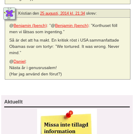
Kristian
den
25 augusti, 2014 kl. 21:34
skrev:
@
Benjamin (bench)
: ”@
Benjamin (bench)
: ”Korthuset föll
men vi låtsas som ingenting.”
Så är det att ha makt. En kritisk röst i USA sammanfattade
Obamas svar om tortyr: ”We tortured. It was wrong. Never
mind.”
@
Daniel
:
Nästa år i genusrusalem!
(Har jag använd den förut?)
Aktuellt