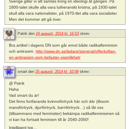
Sverige gillar vi att samlas kring en ideologi åt gången. På
1800-talet skulle alla vara lutheranskt kristna, på 1930-talet
skull alla vara nationalister, på 1970-tlet alla vara socialister.
Men det kommer att gå över.
Patrik
den
24 augusti, 2014 kl. 16:53
skrev:
Bra artikel i dagens DN som går emot både radikalfeminism
och antirasim.
http://www.dn.se/ledare/signerat/offerkoftan-
en-antirasism-som-befaster-ojamlikhet/
smart
den
25 augusti, 2014 kl. 10:09
skrev:
@ Patrik
Haha
Vad smart du är!
Det finns fortfarande kvinnoförtryck här och där (liksom
mansförtryck, djurförtryck, barnförtryck…) så låt oss
(tillsammans med feminister) bekämpa radikalfeminismen så
vi kan ha fortsatt feminism till år 2040-2050!
Intelligent typ…