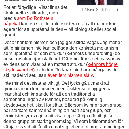
För att förtydliga: Visst finns det
Löfvén: Stolt feminist
strukturella skillnader, men
precis
som Bo Rothstein
påpekat
kan en struktur inte existera utan att människor
agerar för att upprätthålla den – på biologisk eller social
grund.
Det är här feminismen och jag går skilda vägar. Jag menar
att feminismen inte kan belägga den konkreta mekanism
som upprätthåller den struktur (kvinnors underordning) de
anser orsakar ojämställdhet. Däremot finns det massor av
evidens som visar på en motsatt struktur (
kvinnors högre
skyddsvärdhet
), och den förklarar inte bara många av de
skillnader vi ser, utan
även feminismen själv
.
Inte minst det sista är viktigt: Det tycks gå utmärkt att
rymmas inom feminismen med åsikter som bygger på
manshat och krigande för att den traditionella
särbehandlingen av kvinnor, baserad på kvinnlig
skyddsvärdhet, skall fortsätta. Eftersom kvinnor som grupp
har starkare sammanhållning än män som grupp, och
feminister tycks ogilla att visa upp osämja offentligt, får
denna grupp ett starkt genomslag. Vi som kritiserar dem får
vänja oss vid att få alla emot sig, eftersom programmeringen