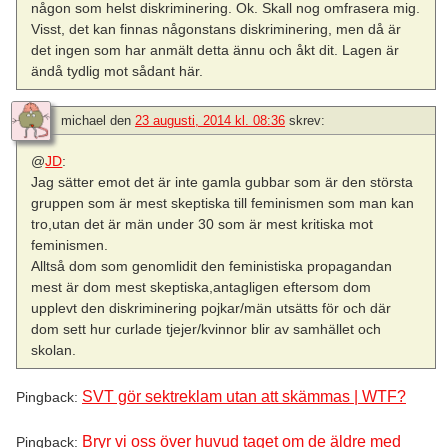
någon som helst diskriminering. Ok. Skall nog omfrasera mig.
Visst, det kan finnas någonstans diskriminering, men då är
det ingen som har anmält detta ännu och åkt dit. Lagen är
ändå tydlig mot sådant här.
michael
den
23 augusti, 2014 kl. 08:36
skrev:
@
JD
:
Jag sätter emot det är inte gamla gubbar som är den största
gruppen som är mest skeptiska till feminismen som man kan
tro,utan det är män under 30 som är mest kritiska mot
feminismen.
Alltså dom som genomlidit den feministiska propagandan
mest är dom mest skeptiska,antagligen eftersom dom
upplevt den diskriminering pojkar/män utsätts för och där
dom sett hur curlade tjejer/kvinnor blir av samhället och
skolan.
SVT gör sektreklam utan att skämmas | WTF?
Pingback:
Bryr vi oss över huvud taget om de äldre med
Pingback: