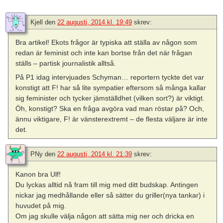
Kjell
den
22 augusti, 2014 kl. 19:49
skrev:
Bra artikel! Ekots frågor är typiska att ställa av någon som
redan är feminist och inte kan bortse från det när frågan
ställs – partisk journalistik alltså.
På P1 idag intervjuades Schyman… reportern tyckte det var
konstigt att F! har så lite sympatier eftersom så många kallar
sig feminister och tycker jämställdhet (vilken sort?) är viktigt.
Öh, konstigt? Ska en fråga avgöra vad man röstar på? Och,
ännu viktigare, F! är vänsterextremt – de flesta väljare är inte
det.
PNy
den
22 augusti, 2014 kl. 21:39
skrev:
Kanon bra Ulf!
Du lyckas alltid nå fram till mig med ditt budskap. Antingen
nickar jag medhållande eller så sätter du griller(nya tankar) i
huvudet på mig.
Om jag skulle välja någon att sätta mig ner och dricka en