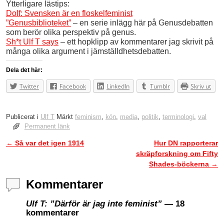
Ytterligare lästips:
Dolf: Svensken är en floskelfeminist
”Genusbiblioteket”
– en serie inlägg här på Genusdebatten
som berör olika perspektiv på genus.
Sh*t Ulf T says
– ett hopklipp av kommentarer jag skrivit på
många olika argument i jämställdhetsdebatten.
Dela det här:
Twitter
Facebook
LinkedIn
Tumblr
Skriv ut
Publicerat i
Ulf T
Märkt
feminism
,
kön
,
media
,
politik
,
terminologi
,
val
Permanent länk
←
Så var det igen 1914
Hur DN rapporterar
Inläggsnavigering
skräpforskning om Fifty
Shades-böckerna
→
Kommentarer
Ulf T: ”Därför är jag inte feminist”
— 18
kommentarer