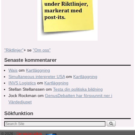
"Riktlinjer"
+ se
"Om oss"
Senaste kommentarer
Wais
om
Kartläggning
Simultaneous interpreter USA
om
Kartläggning
INVS Logistics
om
Kartläggning
Stellan Stellanssen
om
Testa din politiska bildning
Jock Rockman
om
GenusDebatten har försvunnit ner i
Värdedjupet
Sökfunktion
© 2026 -
Genusdebatten