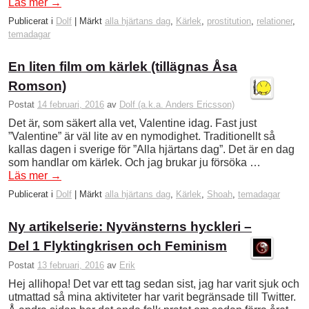
Läs mer
→
Publicerat i
Dolf
|
Märkt
alla hjärtans dag
,
Kärlek
,
prostitution
,
relationer
,
temadagar
En liten film om kärlek (tillägnas Åsa
Romson)
Postat
14 februari, 2016
av
Dolf (a.k.a. Anders Ericsson)
Det är, som säkert alla vet, Valentine idag. Fast just
”Valentine” är väl lite av en nymodighet. Traditionellt så
kallas dagen i sverige för ”Alla hjärtans dag”. Det är en dag
som handlar om kärlek. Och jag brukar ju försöka …
Läs mer
→
Publicerat i
Dolf
|
Märkt
alla hjärtans dag
,
Kärlek
,
Shoah
,
temadagar
Ny artikelserie: Nyvänsterns hyckleri –
Del 1 Flyktingkrisen och Feminism
Postat
13 februari, 2016
av
Erik
Hej allihopa! Det var ett tag sedan sist, jag har varit sjuk och
utmattad så mina aktiviteter har varit begränsade till Twitter.