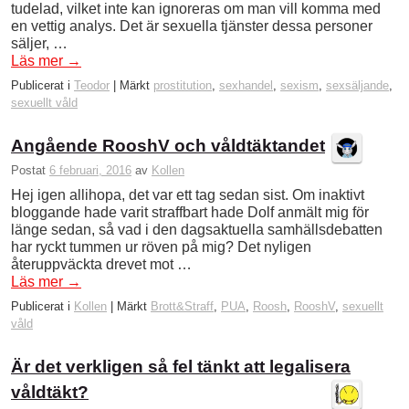
tudelad, vilket inte kan ignoreras om man vill komma med
en vettig analys. Det är sexuella tjänster dessa personer
säljer, …
Läs mer
→
Publicerat i
Teodor
|
Märkt
prostitution
,
sexhandel
,
sexism
,
sexsäljande
,
sexuellt våld
Angående RooshV och våldtäktandet
Postat
6 februari, 2016
av
Kollen
Hej igen allihopa, det var ett tag sedan sist. Om inaktivt
bloggande hade varit straffbart hade Dolf anmält mig för
länge sedan, så vad i den dagsaktuella samhällsdebatten
har ryckt tummen ur röven på mig? Det nyligen
återuppväckta drevet mot …
Läs mer
→
Publicerat i
Kollen
|
Märkt
Brott&Straff
,
PUA
,
Roosh
,
RooshV
,
sexuellt
våld
Är det verkligen så fel tänkt att legalisera
våldtäkt?