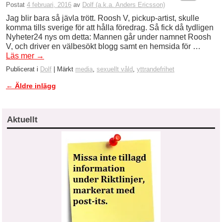
Postat
4 februari, 2016
av
Dolf (a.k.a. Anders Ericsson)
Jag blir bara så jävla trött. Roosh V, pickup-artist, skulle
komma tills sverige för att hålla föredrag. Så fick då tydligen
Nyheter24 nys om detta: Mannen går under namnet Roosh
V, och driver en välbesökt blogg samt en hemsida för …
Läs mer
→
Publicerat i
Dolf
|
Märkt
media
,
sexuellt våld
,
yttrandefrihet
←
Äldre inlägg
Inläggsnavigering
Aktuellt