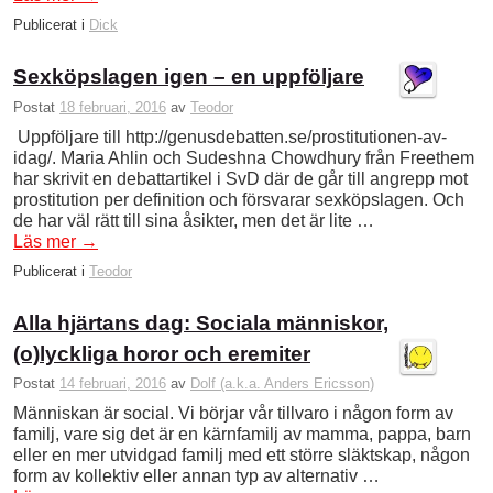
Publicerat i
Dick
Sexköpslagen igen – en uppföljare
Postat
18 februari, 2016
av
Teodor
Uppföljare till http://genusdebatten.se/prostitutionen-av-
idag/. Maria Ahlin och Sudeshna Chowdhury från Freethem
har skrivit en debattartikel i SvD där de går till angrepp mot
prostitution per definition och försvarar sexköpslagen. Och
de har väl rätt till sina åsikter, men det är lite …
Läs mer
→
Publicerat i
Teodor
Alla hjärtans dag: Sociala människor,
(o)lyckliga horor och eremiter
Postat
14 februari, 2016
av
Dolf (a.k.a. Anders Ericsson)
Människan är social. Vi börjar vår tillvaro i någon form av
familj, vare sig det är en kärnfamilj av mamma, pappa, barn
eller en mer utvidgad familj med ett större släktskap, någon
form av kollektiv eller annan typ av alternativ …