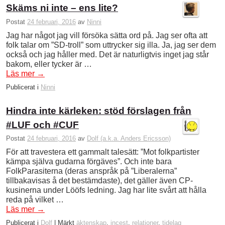
Skäms ni inte – ens lite?
Postat
24 februari, 2016
av
Ninni
Jag har något jag vill försöka sätta ord på. Jag ser ofta att
folk talar om ”SD-troll” som uttrycker sig illa. Ja, jag ser dem
också och jag håller med. Det är naturligtvis inget jag står
bakom, eller tycker är …
Läs mer
→
Publicerat i
Ninni
Hindra inte kärleken: stöd förslagen från
#LUF och #CUF
Postat
24 februari, 2016
av
Dolf (a.k.a. Anders Ericsson)
För att travestera ett gammalt talesätt: ”Mot folkpartister
kämpa själva gudarna förgäves”. Och inte bara
FolkParasiterna (deras anspråk på ”Liberalerna”
tillbakavisas å det bestämdaste), det gäller även CP-
kusinerna under Lööfs ledning. Jag har lite svårt att hålla
reda på vilket …
Läs mer
→
Publicerat i
Dolf
|
Märkt
äktenskap
,
incest
,
relationer
,
tidelag