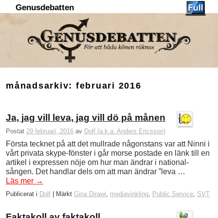
Genusdebatten
Hoppa till huvudinnehåll
Hoppa till sekundärt innehåll
månadsarkiv:
februari 2016
Ja, jag vill leva, jag vill dö på månen
Postat
29 februari, 2016
av
Dolf (a.k.a. Anders Ericsson)
Första tecknet på att det mullrade någonstans var att Ninni i
vårt privata skype-fönster i går morse postade en länk till en
artikel i expressen nöje om hur man ändrar i national­
sången. Det handlar dels om att man ändrar ”leva …
Läs mer
→
Publicerat i
Dolf
|
Märkt
Gina Dirawi
,
mediavinkling
,
Public Service
,
SVT
Faktakoll av faktakoll