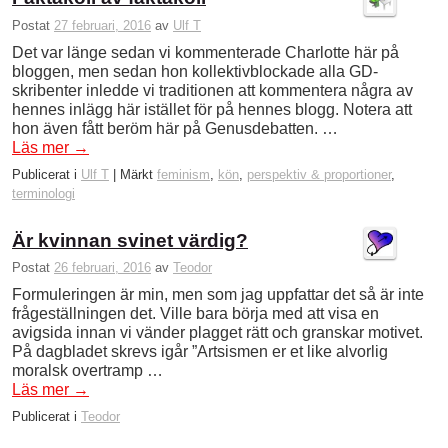
Postat
27 februari, 2016
av
Ulf T
Det var länge sedan vi kommenterade Charlotte här på
bloggen, men sedan hon kollektivblockade alla GD-
skribenter inledde vi traditionen att kommentera några av
hennes inlägg här istället för på hennes blogg. Notera att
hon även fått beröm här på Genusdebatten. …
Läs mer
→
Publicerat i
Ulf T
|
Märkt
feminism
,
kön
,
perspektiv & proportioner
,
terminologi
Är kvinnan svinet värdig?
Postat
26 februari, 2016
av
Teodor
Formuleringen är min, men som jag uppfattar det så är inte
frågeställningen det. Ville bara börja med att visa en
avigsida innan vi vänder plagget rätt och granskar motivet.
På dagbladet skrevs igår ”Artsismen er et like alvorlig
moralsk overtramp …
Läs mer
→
Publicerat i
Teodor