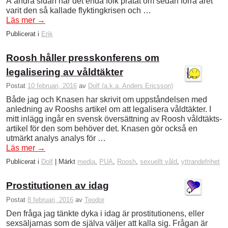
Å andra sidan har det enda folk pratat om sedan förra året
varit den så kallade flyktingkrisen och …
Läs mer
→
Publicerat i
Erik
Roosh håller presskonferens om
legalisering av våldtäkter
Postat
10 februari, 2016
av
Dolf (a.k.a. Anders Ericsson)
Både jag och Knasen har skrivit om uppståndelsen med
anledning av Rooshs artikel om att legalisera våldtäkter. I
mitt inlägg ingår en svensk översättning av Roosh våldtäkts­
artikel för den som behöver det. Knasen gör också en
utmärkt analys analys för …
Läs mer
→
Publicerat i
Dolf
|
Märkt
media
,
PUA
,
Roosh
,
sexuellt våld
,
yttrandefrihet
Prostitutionen av idag
Postat
8 februari, 2016
av
Teodor
Den fråga jag tänkte dyka i idag är prostitutionens, eller
sexsäljarnas som de själva väljer att kalla sig. Frågan är