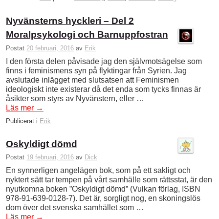
Nyvänsterns hyckleri – Del 2
Moralpsykologi och Barnuppfostran
Postat
20 februari, 2016
av
Erik
I den första delen påvisade jag den självmotsägelse som
finns i feminismens syn på flyktingar från Syrien. Jag
avslutade inlägget med slutsatsen att Feminismen
ideologiskt inte existerar då det enda som tycks finnas är
åsikter som styrs av Nyvänstern, eller …
Läs mer
→
Publicerat i
Erik
Oskyldigt dömd
Postat
19 februari, 2016
av
Dick
En synnerligen angelägen bok, som på ett sakligt och
nyktert sätt tar tempen på vårt samhälle som rättsstat, är den
nyutkomna boken ”Oskyldigt dömd” (Vulkan förlag, ISBN
978-91-639-0128-7). Det är, sorgligt nog, en skoningslös
dom över det svenska samhället som …
Läs mer
→