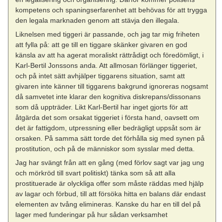
kompetens och spaningserfarenhet att behövas för att trygga
den legala marknaden genom att stävja den illegala.
Liknelsen med tiggeri är passande, och jag tar mig friheten
att fylla på: att ge till en tiggare skänker givaren en god
känsla av att ha agerat moraliskt rättrådigt och föredömligt, i
Karl-Bertil Jonssons anda. Att allmosan förlänger tiggeriet,
och på intet sätt avhjälper tiggarens situation, samt att
givaren inte känner till tiggarens bakgrund ignoreras nogsamt
då samvetet inte klarar den kognitiva diskrepans/dissonans
som då uppträder. Likt Karl-Bertil har inget gjorts för att
åtgärda det som orsakat tiggeriet i första hand, oavsett om
det är fattigdom, utpressning eller bedrägligt uppsåt som är
orsaken. På samma sätt torde det förhålla sig med synen på
prostitution, och på de människor som sysslar med detta.
Jag har svängt från att en gång (med förlov sagt var jag ung
och mörkröd till svart politiskt) tänka som så att alla
prostituerade är olyckliga offer som måste räddas med hjälp
av lagar och förbud, till att försöka hitta en balans där endast
elementen av tvång elimineras. Kanske du har en till del på
lager med funderingar på hur sådan verksamhet