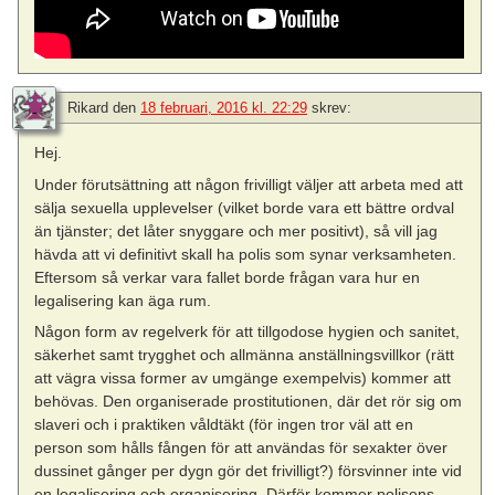
Rikard
den
18 februari, 2016 kl. 22:29
skrev:
Hej.
Under förutsättning att någon frivilligt väljer att arbeta med att
sälja sexuella upplevelser (vilket borde vara ett bättre ordval
än tjänster; det låter snyggare och mer positivt), så vill jag
hävda att vi definitivt skall ha polis som synar verksamheten.
Eftersom så verkar vara fallet borde frågan vara hur en
legalisering kan äga rum.
Någon form av regelverk för att tillgodose hygien och sanitet,
säkerhet samt trygghet och allmänna anställningsvillkor (rätt
att vägra vissa former av umgänge exempelvis) kommer att
behövas. Den organiserade prostitutionen, där det rör sig om
slaveri och i praktiken våldtäkt (för ingen tror väl att en
person som hålls fången för att användas för sexakter över
dussinet gånger per dygn gör det frivilligt?) försvinner inte vid
en legalisering och organisering. Därför kommer polisens