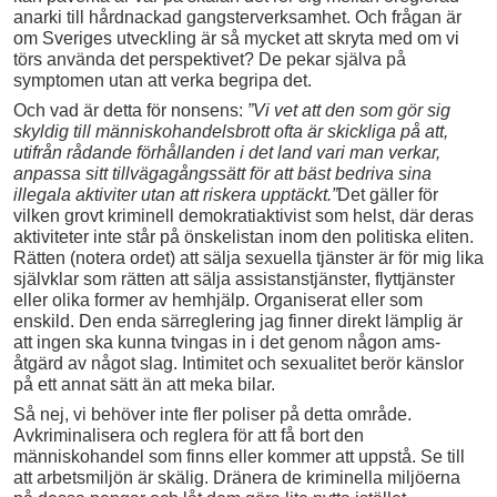
anarki till hårdnackad gangsterverksamhet. Och frågan är
om Sveriges utveckling är så mycket att skryta med om vi
törs använda det perspektivet? De pekar själva på
symptomen utan att verka begripa det.
Och vad är detta för nonsens:
”
Vi vet att den som gör sig
skyldig till människohandelsbrott ofta är skickliga på att,
utifrån rådande förhållanden i det land vari man verkar,
anpassa sitt tillvägagångssätt för att bäst bedriva sina
illegala aktiviter utan att riskera upptäckt.”
Det gäller för
vilken grovt kriminell demokratiaktivist som helst, där deras
aktiviteter inte står på önskelistan inom den politiska eliten.
Rätten (notera ordet) att sälja sexuella tjänster är för mig lika
självklar som rätten att sälja assistanstjänster, flyttjänster
eller olika former av hemhjälp. Organiserat eller som
enskild. Den enda särreglering jag finner direkt lämplig är
att ingen ska kunna tvingas in i det genom någon ams-
åtgärd av något slag. Intimitet och sexualitet berör känslor
på ett annat sätt än att meka bilar.
Så nej, vi behöver inte fler poliser på detta område.
Avkriminalisera och reglera för att få bort den
människohandel som finns eller kommer att uppstå. Se till
att arbetsmiljön är skälig. Dränera de kriminella miljöerna