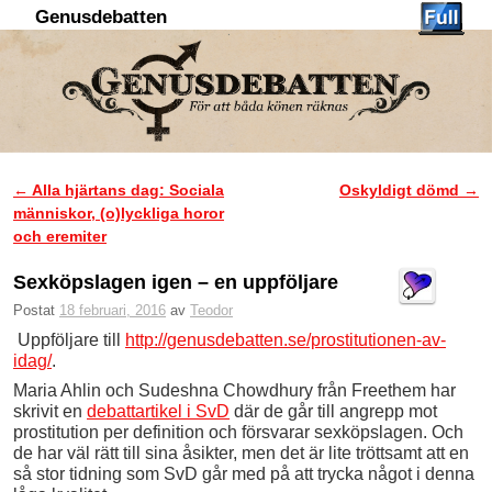
Genusdebatten
Hoppa till huvudinnehåll
Hoppa till sekundärt innehåll
←
Alla hjärtans dag: Sociala
Oskyldigt dömd
→
Inläggsnavigering
människor, (o)lyckliga horor
och eremiter
Sexköpslagen igen – en uppföljare
Postat
18 februari, 2016
av
Teodor
Uppföljare till
http://genusdebatten.se/prostitutionen-av-
idag/
.
Maria Ahlin och Sudeshna Chowdhury från Freethem har
skrivit en
debattartikel i SvD
där de går till angrepp mot
prostitution per definition och försvarar sexköpslagen. Och
de har väl rätt till sina åsikter, men det är lite tröttsamt att en
så stor tidning som SvD går med på att trycka något i denna