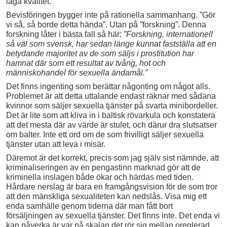
låga kvalitet.
Bevisföringen bygger inte på rationella sammanhang. ”Gör
vi så, så borde detta hända”. Utan på ”forskning”. Denna
forskning låter i bästa fall så här:
”Forskning, internationell
så väl som svensk, har sedan länge kunnat fastställa att en
betydande majoritet av de som säljs i prostitution har
hamnat där som ett resultat av tvång, hot och
människohandel för sexuella ändamål.”
Det finns ingenting som berättar någonting om något alls.
Problemet är att detta uttalande endast räknar med sådana
kvinnor som säljer sexuella tjänster på svarta minibordeller.
Det är lite som att kliva in i baltisk rövarkula och konstatera
att det mesta där av värde är stulet, och därur dra slutsatser
om balter. Inte ett ord om de som frivilligt säljer sexuella
tjänster utan att leva i misär.
Däremot är det korrekt, precis som jag själv sist nämnde, att
kriminaliseringen av en pengastinn marknad gör att de
kriminella inslagen både ökar och härdas med tiden.
Hårdare nerslag är bara en framgångsvision för de som tror
att den mänskliga sexualiteten kan nedslås. Visa mig ett
enda samhälle genom tiderna där man fått bort
försäljningen av sexuella tjänster. Det finns inte. Det enda vi
kan påverka är var på skalan det rör sig mellan oreglerad