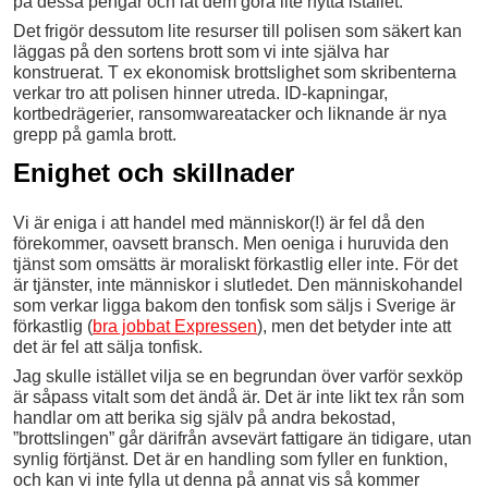
på dessa pengar och låt dem göra lite nytta istället.
Det frigör dessutom lite resurser till polisen som säkert kan
läggas på den sortens brott som vi inte själva har
konstruerat. T ex ekonomisk brottslighet som skribenterna
verkar tro att polisen hinner utreda. ID-kapningar,
kortbedrägerier, ransomwareatacker och liknande är nya
grepp på gamla brott.
Enighet och skillnader
Vi är eniga i att handel med människor(!) är fel då den
förekommer, oavsett bransch. Men oeniga i huruvida den
tjänst som omsätts är moraliskt förkastlig eller inte. För det
är tjänster, inte människor i slutledet. Den människohandel
som verkar ligga bakom den tonfisk som säljs i Sverige är
förkastlig (
bra jobbat Expressen
), men det betyder inte att
det är fel att sälja tonfisk.
Jag skulle istället vilja se en begrundan över varför sexköp
är såpass vitalt som det ändå är. Det är inte likt tex rån som
handlar om att berika sig själv på andra bekostad,
”brottslingen” går därifrån avsevärt fattigare än tidigare, utan
synlig förtjänst. Det är en handling som fyller en funktion,
och kan vi inte fylla ut denna på annat vis så kommer