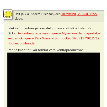
Dolf (a.k.a. Anders Ericsson)
den
18 februari, 2016 kl. 19:27
skrev:
I det sammanhanget kan det ju passa att slå ett slag för
Dicks
Den kidnappade sanningen – Myten om den gigantiska
sextraffickingen – Dick Wase – Storpocket (9789197961271)
| Bokus bokhandel
.
Rent allmänt brukar förbud vara kontraproduktiva: