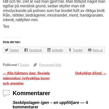
rätt och fel. Det är vad man gjort här. Man förbjöd något man
ogillar på moralisk grund, sedan skyller man sitt
misslyckande på polisen som har bordet fullt av riktiga brott.
Rån, stölder, bedrägerier, misshandel, mord, handgranater,
inbrott, rattfylleri mm.
Teo
Dela det här:
Twitter
Facebook
LinkedIn
Tumblr
Skriv ut
Publicerat i
Teodor
Permanent länk
←
Alla hjärtans dag: Sociala
Oskyldigt dömd
→
Inläggsnavigering
människor, (o)lyckliga horor
och eremiter
Kommentarer
Sexköpslagen igen – en uppföljare
— 4
kommentarer