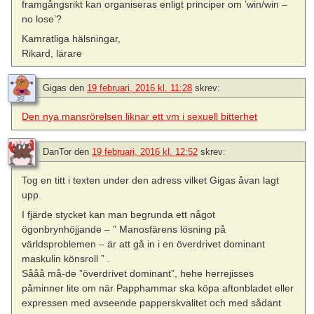
framgångsrikt kan organiseras enligt principer om ’win/win –
no lose’?
Kamratliga hälsningar,
Rikard, lärare
Gigas
den
19 februari, 2016 kl. 11:28
skrev:
Den nya mansrörelsen liknar ett vm i sexuell bitterhet
DanTor
den
19 februari, 2016 kl. 12:52
skrev:
Tog en titt i texten under den adress vilket Gigas åvan lagt
upp.
I fjärde stycket kan man begrunda ett något
ögonbrynhöjjande – ” Manosfärens lösning på
världsproblemen – är att gå in i en överdrivet dominant
maskulin könsroll ” .
Sååå må-de ”överdrivet dominant”, hehe herrejisses
påminner lite om när Papphammar ska köpa aftonbladet eller
expressen med avseende papperskvalitet och med sådant