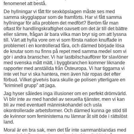
fenomenet att bestå.
De hyllningar vi fått för sexköpslagen måste ses med
samma skygglappar som de framförts. Har vi fått samma
hyllningar för alla problem det medfört? Beröm får man
oftast för handlingskraftighet oavsett om det är till det bättre
eller sämre, frågan är bara vilka man bryr sig om att lyssna
till. Värt att hylla vore om vi som första nation knuffade in
problemet i en kontrollerad fåra, och därmed började lösa
de knutar som nu finns på repet med samma medel som vi
gör i andra branscher. Vi har lastbilschaufförer för slavlöner
med svenska mått mätt, i byggbranchen kommer liknande
rapporter med anställda från Östeuropa. Vi har tiggarna vi
inte vet hur vi ska hantera, men även här ropas det efter
förbud. Vilket givetvis bara skulle ge polisen ytterligare en
”kriminell grupp” att jaga.
Jag hyser således inga illusioner om en perfekt drömvärld.
Vi blir inte av med handel av sexuella tjänster, men vi kan
bli av med eventuell människohandel och usla
okontrollerade arbetsformer. Och därmed kunna ge stöd till
de kvinnor som feministerna nu lämnar åt sitt öde i rättslöst
land.
Moral är en bra sak, men det får inte sammanblandas med