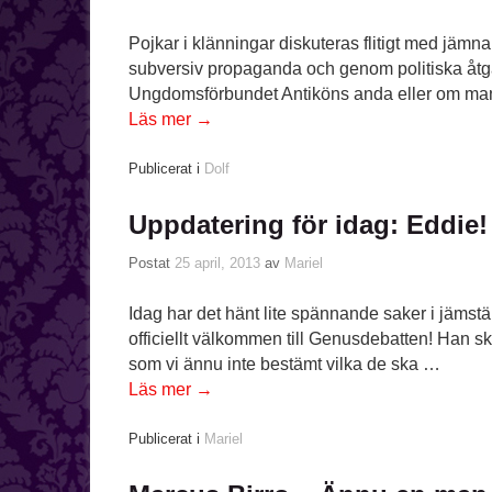
Pojkar i klänningar diskuteras flitigt med jä
subversiv propaganda och genom politiska åtgä
Ungdomsförbundet Antiköns anda eller om man ä
Läs mer
→
Publicerat i
Dolf
Uppdatering för idag: Eddie!
Postat
25 april, 2013
av
Mariel
Idag har det hänt lite spännande saker i jämställ
officiellt välkommen till Genusdebatten! Han sk
som vi ännu inte bestämt vilka de ska …
Läs mer
→
Publicerat i
Mariel