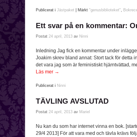
Publicerat i
Jästpaket
|
Märkt
"genusbiblioteket"
,
Bokrece
Ett svar på en kommentar: 
Postat
24 april, 2013
av
Ninni
Inledning Jag fick en kommentar under inlägget
Joakim skrev bland annat: Stort tack för detta i
det vara jag som är feministiskt hjärntvättad, 
Läs mer
→
Publicerat i
Ninni
TÄVLING AVSLUTAD
Postat
24 april, 2013
av
Mariel
Nu kan du som har internet vinna en bok. [star
29/4 2013] För att vara med och tävla krävs följa