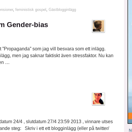
nsioner
,
feministisk gospel
,
Gästblogginlägg
Om Gender-bias
 ”Propaganda” som jag vill besvara som ett inlägg.
nlägg, men jag saknar faktiskt även stressfaktor. Nu kan
men …
tdatum 24/4 , slutdatum 27/4 23:59 2013 , vinnare utses
nde steg: Skriv i ett ett blogginlägg (eller på twitter/
N