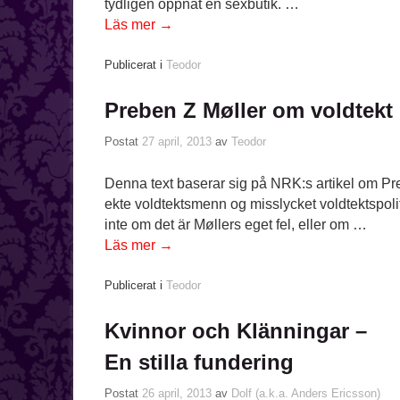
tydligen öppnat en sexbutik. …
Läs mer
→
Publicerat i
Teodor
Preben Z Møller om voldtekt
Postat
27 april, 2013
av
Teodor
Denna text baserar sig på NRK:s artikel om P
ekte voldtektsmenn og misslycket voldtektspolit
inte om det är Møllers eget fel, eller om …
Läs mer
→
Publicerat i
Teodor
Kvinnor och Klänningar –
En stilla fundering
Postat
26 april, 2013
av
Dolf (a.k.a. Anders Ericsson)