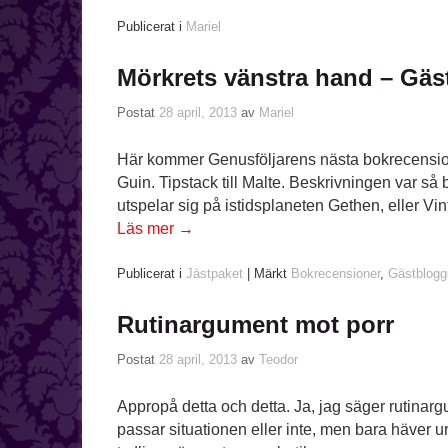
Publicerat i
Mariel
Mörkrets vänstra hand – Gäs
Postat
28 april, 2013
av
Mariel
Här kommer Genusföljarens nästa bokrecension
Guin. Tipstack till Malte. Beskrivningen var så 
utspelar sig på istidsplaneten Gethen, eller Vin
Läs mer
→
Publicerat i
Jästpaket
|
Märkt
Bokrecensioner
,
Gästblogg
Rutinargument mot porr
Postat
28 april, 2013
av
Teodor
Appropå detta och detta. Ja, jag säger rutinarg
passar situationen eller inte, men bara häver ur