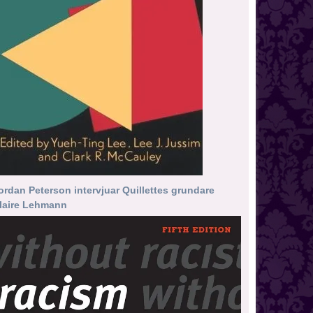
ordan Peterson intervjuar Quillettes grundare
laire Lehmann