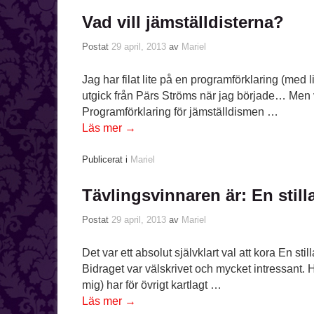
Vad vill jämställdisterna?
Postat
29 april, 2013
av
Mariel
Jag har filat lite på en programförklaring (med l
utgick från Pärs Ströms när jag började… Men vi
Programförklaring för jämställdismen …
Läs mer
→
Publicerat i
Mariel
Tävlingsvinnaren är: En still
Postat
29 april, 2013
av
Mariel
Det var ett absolut självklart val att kora En sti
Bidraget var välskrivet och mycket intressant. H
mig) har för övrigt kartlagt …
Läs mer
→