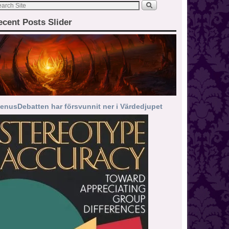
ecent Posts Slider
enusDebatten har försvunnit ner i Värdedjupet