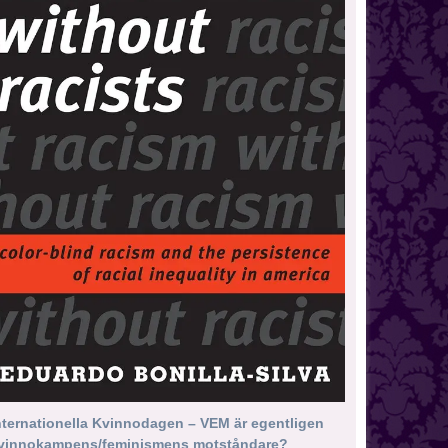
nternationella Kvinnodagen – VEM är egentligen
vinnokampens/feminismens motståndare?