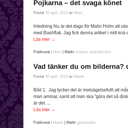
Pojkarna – det svaga könet
Postat
30 april, 2013
av
Ninni
Inledning Nu är det dags för Malin Holm att väss
med Bashflak. Jag fick denna artikel i mitt knä
Läs mer
→
Publicerat i
Ninni
|
Märkt
skolans antipojkkultur
Vad tänker du om bilderna? 
Postat
30 april, 2013
av
Mariel
Bild 1. Jag tycker det är motsägelsefullt att må
man ammar, samt att man ska ”göra det så disk
är det …
Läs mer
→
Publicerat i
Mariel
|
Märkt
genusbilder