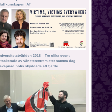
luffkunskapen IAT
niversitetstvärlden 2018 – Tre olika event
ttackerade av vänsterextremister samma dag,
eväpnad polis skyddade ett fjärde