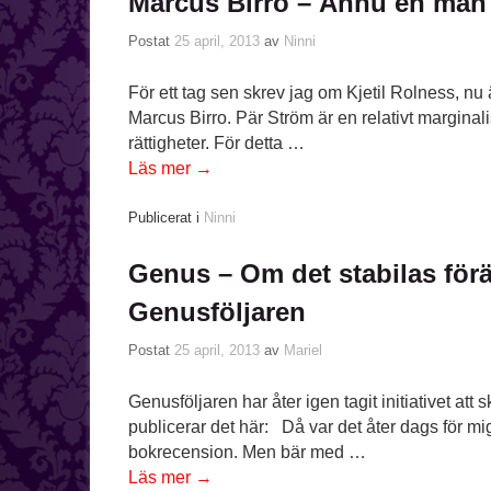
Marcus Birro – Ännu en ma
Postat
25 april, 2013
av
Ninni
För ett tag sen skrev jag om Kjetil Rolness, n
Marcus Birro. Pär Ström är en relativt margina
rättigheter. För detta …
Läs mer
→
Publicerat i
Ninni
Genus – Om det stabilas förä
Genusföljaren
Postat
25 april, 2013
av
Mariel
Genusföljaren har åter igen tagit initiativet att
publicerar det här: Då var det åter dags för mig 
bokrecension. Men bär med …
Läs mer
→