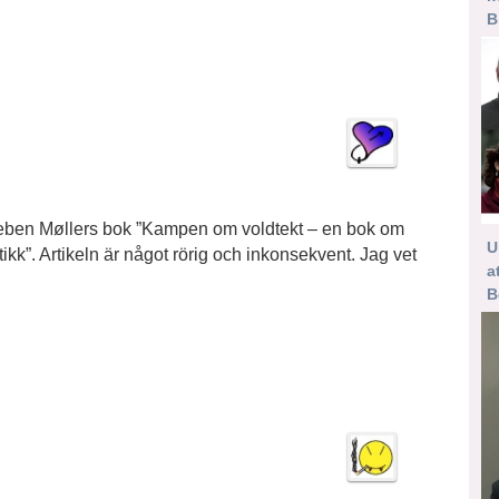
B
reben Møllers bok ”Kampen om voldtekt – en bok om
U
ikk”. Artikeln är något rörig och inkonsekvent. Jag vet
a
B