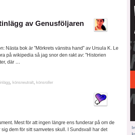
tinlägg av Genusföljaren
: Nästa bok är ”Mörkrets vänstra hand” av Ursula K. Le
bra på wikipedia så jag snor den rakt av: ”Historien
ter, där …
inlägg
,
könsneutralt
,
könsroller
ument. Mest för att ingen längre ens funderar på om de
I
 sig dem för sitt samvetes skull. I Sundsvall har det
k