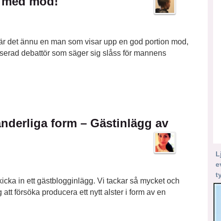
n med mod!
u är det ännu en man som visar upp en god portion mod,
liserad debattör som säger sig slåss för mannens
nderliga form – Gästinlägg av
L
e
t
 skicka in ett gästblogginlägg. Vi tackar så mycket och
att försöka producera ett nytt alster i form av en