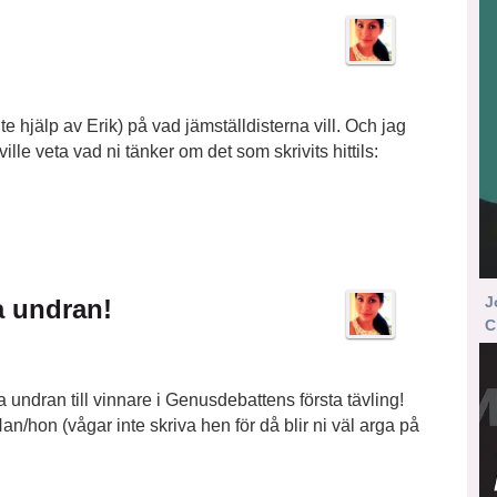
ite hjälp av Erik) på vad jämställdisterna vill. Och jag
lle veta vad ni tänker om det som skrivits hittils:
J
a undran!
C
lla undran till vinnare i Genusdebattens första tävling!
an/hon (vågar inte skriva hen för då blir ni väl arga på