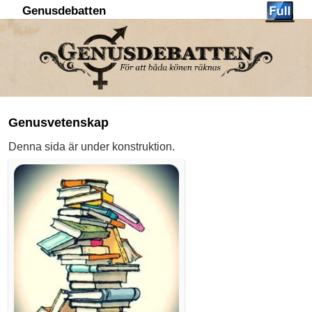
Genusdebatten
Hoppa till huvudinnehåll
Hoppa till sekundärt innehåll
Genusvetenskap
Denna sida är under konstruktion.