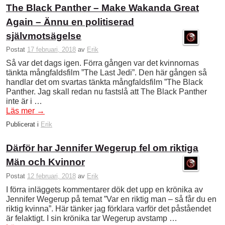
The Black Panther – Make Wakanda Great
Again – Ännu en politiserad
självmotsägelse
Postat
17 februari, 2018
av
Erik
Så var det dags igen. Förra gången var det kvinnornas
tänkta mångfaldsfilm ”The Last Jedi”. Den här gången så
handlar det om svartas tänkta mångfaldsfilm ”The Black
Panther. Jag skall redan nu fastslå att The Black Panther
inte är i …
Läs mer
→
Publicerat i
Erik
Därför har Jennifer Wegerup fel om riktiga
Män och Kvinnor
Postat
12 februari, 2018
av
Erik
I förra inläggets kommentarer dök det upp en krönika av
Jennifer Wegerup på temat ”Var en riktig man – så får du en
riktig kvinna”. Här tänker jag förklara varför det påståendet
är felaktigt. I sin krönika tar Wegerup avstamp …