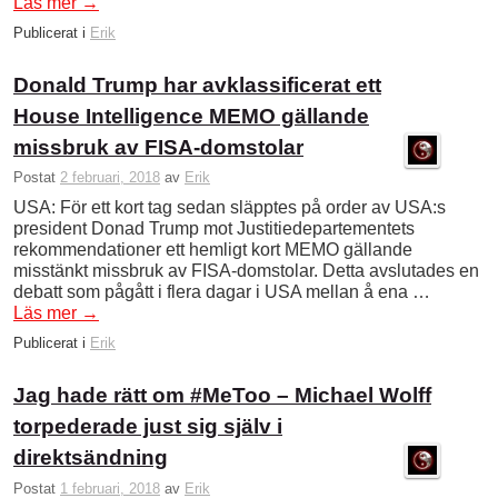
Läs mer
→
Publicerat i
Erik
Donald Trump har avklassificerat ett
House Intelligence MEMO gällande
missbruk av FISA-domstolar
Postat
2 februari, 2018
av
Erik
USA: För ett kort tag sedan släpptes på order av USA:s
president Donad Trump mot Justitiedepartementets
rekommendationer ett hemligt kort MEMO gällande
misstänkt missbruk av FISA-domstolar. Detta avslutades en
debatt som pågått i flera dagar i USA mellan å ena …
Läs mer
→
Publicerat i
Erik
Jag hade rätt om #MeToo – Michael Wolff
torpederade just sig själv i
direktsändning
Postat
1 februari, 2018
av
Erik