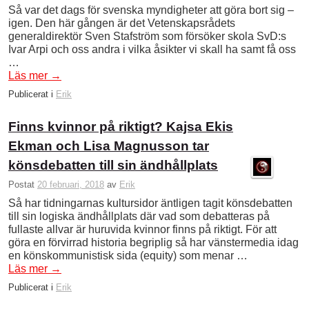
Så var det dags för svenska myndigheter att göra bort sig –
igen. Den här gången är det Vetenskapsrådets
generaldirektör Sven Stafström som försöker skola SvD:s
Ivar Arpi och oss andra i vilka åsikter vi skall ha samt få oss
…
Läs mer
→
Publicerat i
Erik
Finns kvinnor på riktigt? Kajsa Ekis
Ekman och Lisa Magnusson tar
könsdebatten till sin ändhållplats
Postat
20 februari, 2018
av
Erik
Så har tidningarnas kultursidor äntligen tagit könsdebatten
till sin logiska ändhållplats där vad som debatteras på
fullaste allvar är huruvida kvinnor finns på riktigt. För att
göra en förvirrad historia begriplig så har vänstermedia idag
en könskommunistisk sida (equity) som menar …
Läs mer
→
Publicerat i
Erik