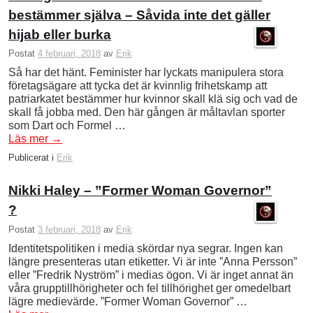
bestämmer själva – Såvida inte det gäller
hijab eller burka
Postat
4 februari, 2018
av
Erik
Så har det hänt. Feminister har lyckats manipulera stora
företagsägare att tycka det är kvinnlig frihetskamp att
patriarkatet bestämmer hur kvinnor skall klä sig och vad de
skall få jobba med. Den här gången är måltavlan sporter
som Dart och Formel …
Läs mer
→
Publicerat i
Erik
Nikki Haley – ”Former Woman Governor”
?
Postat
3 februari, 2018
av
Erik
Identitetspolitiken i media skördar nya segrar. Ingen kan
längre presenteras utan etiketter. Vi är inte ”Anna Persson”
eller ”Fredrik Nyström” i medias ögon. Vi är inget annat än
våra grupptillhörigheter och fel tillhörighet ger omedelbart
lägre medievärde. ”Former Woman Governor” …