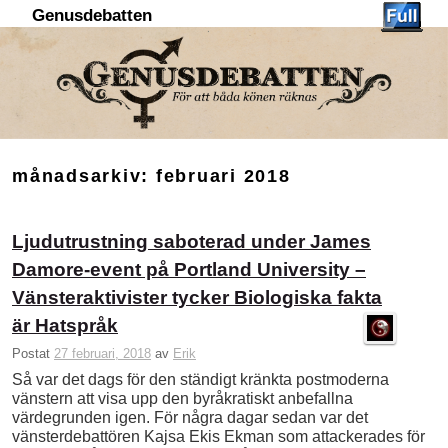
Genusdebatten
Hoppa till huvudinnehåll
Hoppa till sekundärt innehåll
månadsarkiv:
februari 2018
Ljudutrustning saboterad under James
Damore-event på Portland University –
Vänsteraktivister tycker Biologiska fakta
är Hatspråk
Postat
27 februari, 2018
av
Erik
Så var det dags för den ständigt kränkta postmoderna
vänstern att visa upp den byråkratiskt anbefallna
värdegrunden igen. För några dagar sedan var det
vänsterdebattören Kajsa Ekis Ekman som attackerades för