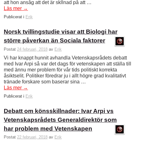
att hon ansåg att det är skllnad på att …
Läs mer
→
Publicerat i
Erik
Norsk tvillingstudie visar att Biologi har
större påverkan än Sociala faktorer
Postat
24 februari, 2018
av
Erik
Vi har knappt hunnit avhandla Vetenskapsrådets debatt
med Ivar Arpi så var det dags för vetenskapen att ställa till
med ännu mer problem för vår tids politiskt korrekta
åsiktselit. Politiker föredrar ju i allt högre grad kvalitativt
tränade forskare som baserar sina …
Läs mer
→
Publicerat i
Erik
Debatt om könsskillnader: Ivar Arpi vs
Vetenskapsrådets Generaldirektör som
har problem med Vetenskapen
Postat
22 februari, 2018
av
Erik