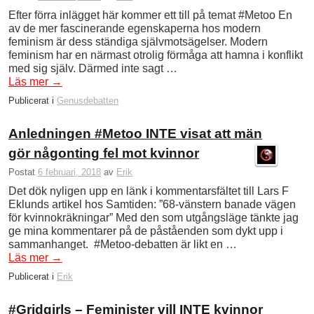
Efter förra inlägget här kommer ett till på temat #Metoo En
av de mer fascinerande egenskaperna hos modern
feminism är dess ständiga självmotsägelser. Modern
feminism har en närmast otrolig förmåga att hamna i konflikt
med sig själv. Därmed inte sagt …
Läs mer
→
Publicerat i
Genusdebatten
Anledningen #Metoo INTE visat att män
gör någonting fel mot kvinnor
Postat
6 februari, 2018
av
Erik
Det dök nyligen upp en länk i kommentarsfältet till Lars F
Eklunds artikel hos Samtiden: ”68-vänstern banade vägen
för kvinnokräkningar” Med den som utgångsläge tänkte jag
ge mina kommentarer på de påståenden som dykt upp i
sammanhanget. #Metoo-debatten är likt en …
Läs mer
→
Publicerat i
Erik
#Gridgirls – Feminister vill INTE kvinnor