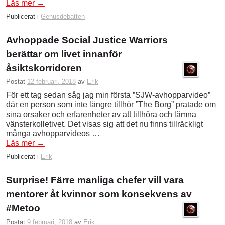
Läs mer
→
Publicerat i
Genusdebatten
Avhoppade Social Justice Warriors
berättar om livet innanför
åsiktskorridoren
Postat
12 februari, 2018
av
Erik
För ett tag sedan såg jag min första ”SJW-avhopparvideo”
där en person som inte längre tillhör ”The Borg” pratade om
sina orsaker och erfarenheter av att tillhöra och lämna
vänsterkolletivet. Det visas sig att det nu finns tillräckligt
många avhopparvideos …
Läs mer
→
Publicerat i
Erik
Surprise! Färre manliga chefer vill vara
mentorer åt kvinnor som konsekvens av
#Metoo
Postat
9 februari, 2018
av
Erik