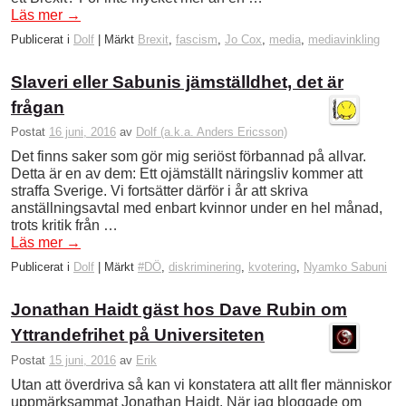
Läs mer
→
Publicerat i
Dolf
|
Märkt
Brexit
,
fascism
,
Jo Cox
,
media
,
mediavinkling
Slaveri eller Sabunis jämställdhet, det är
frågan
Postat
16 juni, 2016
av
Dolf (a.k.a. Anders Ericsson)
Det finns saker som gör mig seriöst förbannad på allvar.
Detta är en av dem: Ett ojämställt näringsliv kommer att
straffa Sverige. Vi fortsätter därför i år att skriva
anställningsavtal med ­enbart kvinnor under en hel månad,
trots kritik från …
Läs mer
→
Publicerat i
Dolf
|
Märkt
#DÖ
,
diskriminering
,
kvotering
,
Nyamko Sabuni
Jonathan Haidt gäst hos Dave Rubin om
Yttrandefrihet på Universiteten
Postat
15 juni, 2016
av
Erik
Utan att överdriva så kan vi konstatera att allt fler människor
uppmärksammat Jonathan Haidt. När jag bloggade om