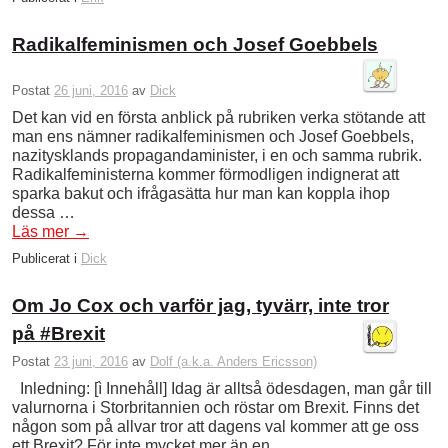
Radikalfeminismen och Josef Goebbels
Postat
26 juni, 2016
av
Dick
Det kan vid en första anblick på rubriken verka stötande att
man ens nämner radikalfeminismen och Josef Goebbels,
nazitysklands propagandaminister, i en och samma rubrik.
Radikalfeministerna kommer förmodligen indignerat att
sparka bakut och ifrågasätta hur man kan koppla ihop
dessa …
Läs mer
→
Publicerat i
Dick
Om Jo Cox och varför jag, tyvärr, inte tror
på #Brexit
Postat
23 juni, 2016
av
Dolf (a.k.a. Anders Ericsson)
Inledning: [ì Innehåll] Idag är alltså ödesdagen, man går till
valurnorna i Storbritannien och röstar om Brexit. Finns det
någon som på allvar tror att dagens val kommer att ge oss
ett Brexit? För inte mycket mer än en …