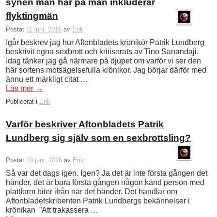
synen man har på män inkluderar
flyktingmän
Postat
11 juni, 2016
av
Erik
Igår beskrev jag hur Aftonbladets krönikör Patrik Lundberg
beskrivit egna sexbrott och kritiserats av Tino Sanandaji.
Idag tänker jag gå närmare på djupet om varför vi ser den
här sortens motsägelsefulla krönikor. Jag börjar därför med
ännu ett märkligt citat …
Läs mer
→
Publicerat i
Erik
Varför beskriver Aftonbladets Patrik
Lundberg sig själv som en sexbrottsling?
Postat
10 juni, 2016
av
Erik
Så var det dags igen. Igen? Ja det är inte första gången det
händer, det är bara första gången någon känd person med
plattform biter ifrån när det händer. Det handlar om
Aftonbladetskribenten Patrik Lundbergs bekännelser i
krönikan ”Att trakassera …