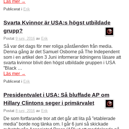
Läs mer
→
Publicerat i
Erik
Svarta Kvinnor är USA:s högst utbildade
grupp?
Postat
9 juni, 2016
av
Erik
Så var det dags för mer roliga påståenden från media.
Denna gång är det Samuel Osborne på The Independent
som i en artikel den 3 Juni informerar tidningens läsare att
svarta kvinnor blivit den högst utbildade gruppen i USA
”Black …
Läs mer
→
Publicerat i
Erik
Presidentvalet i USA: Så bluffade AP om
Hillary Clintons seger i primärvalet
Postat
8 juni, 2016
av
Erik
De som fortfarande tror att det går att lita på ”etablerade
media” borde nog tänka om. I går 6 juni så skickade