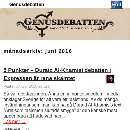
Genusdebatten
Hoppa till huvudinnehåll
Hoppa till sekundärt innehåll
månadsarkiv:
juni 2016
5 Punkter – Duraid Al-Khamisi debatten i
Expressen är rena skämtet
Postat
30 juni, 2016
av
Erik
Så var det dags igen. Ännu en minoritetsmedlem i media
anklagar Sverige för att vara ett rasistland. Av de många
invändningar som man kan ha på Duraid Al-Khamisis text
”Året som rasismen slutade smyga” är den kanske mest
uppenbara att hade vad han …
Läs mer
→
Publicerat i
Erik