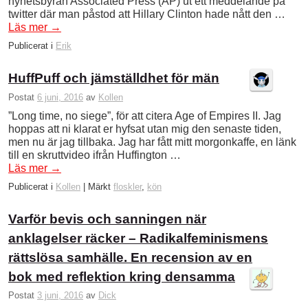
nyhetsbyrån Associated Press (AP) ut ett meddelande på
twitter där man påstod att Hillary Clinton hade nått den …
Läs mer
→
Publicerat i
Erik
HuffPuff och jämställdhet för män
Postat
6 juni, 2016
av
Kollen
”Long time, no siege”, för att citera Age of Empires II. Jag
hoppas att ni klarat er hyfsat utan mig den senaste tiden,
men nu är jag tillbaka. Jag har fått mitt morgonkaffe, en länk
till en skruttvideo ifrån Huffington …
Läs mer
→
Publicerat i
Kollen
|
Märkt
floskler
,
kön
Varför bevis och sanningen när
anklagelser räcker – Radikalfeminismens
rättslösa samhälle. En recension av en
bok med reflektion kring densamma
Postat
3 juni, 2016
av
Dick