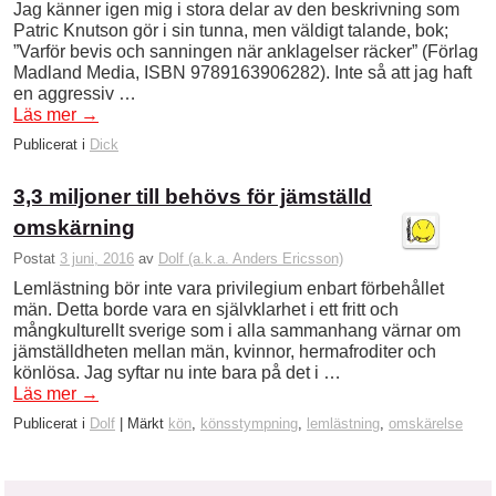
Jag känner igen mig i stora delar av den beskrivning som
Patric Knutson gör i sin tunna, men väldigt talande, bok;
”Varför bevis och sanningen när anklagelser räcker” (Förlag
Madland Media, ISBN 9789163906282). Inte så att jag haft
en aggressiv …
Läs mer
→
Publicerat i
Dick
3,3 miljoner till behövs för jämställd
omskärning
Postat
3 juni, 2016
av
Dolf (a.k.a. Anders Ericsson)
Lemlästning bör inte vara privilegium enbart förbehållet
män. Detta borde vara en självklarhet i ett fritt och
mångkulturellt sverige som i alla sammanhang värnar om
jämställdheten mellan män, kvinnor, hermafroditer och
könlösa. Jag syftar nu inte bara på det i …
Läs mer
→
Publicerat i
Dolf
|
Märkt
kön
,
könsstympning
,
lemlästning
,
omskärelse