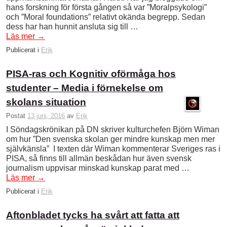
hans forskning för första gången så var ”Moralpsykologi”
och ”Moral foundations” relativt okända begrepp. Sedan
dess har han hunnit ansluta sig till …
Läs mer
→
Publicerat i
Erik
PISA-ras och Kognitiv oförmåga hos
studenter – Media i förnekelse om
skolans situation
Postat
13 juni, 2016
av
Erik
I Söndagskrönikan på DN skriver kulturchefen Björn Wiman
om hur ”Den svenska skolan ger mindre kunskap men mer
självkänsla” I texten där Wiman kommenterar Sveriges ras i
PISA, så finns till allmän beskådan hur även svensk
journalism uppvisar minskad kunskap parat med …
Läs mer
→
Publicerat i
Erik
Aftonbladet tycks ha svårt att fatta att