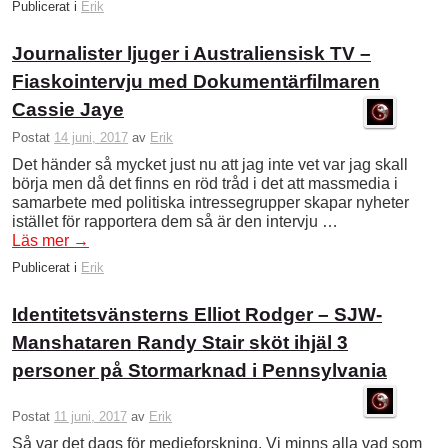
Publicerat i
Erik
Journalister ljuger i Australiensisk TV –
Fiaskointervju med Dokumentärfilmaren
Cassie Jaye
Postat
14 juni, 2017
av
Erik
Det händer så mycket just nu att jag inte vet var jag skall
börja men då det finns en röd tråd i det att massmedia i
samarbete med politiska intressegrupper skapar nyheter
istället för rapportera dem så är den intervju …
Läs mer
→
Publicerat i
Erik
Identitetsvänsterns Elliot Rodger – SJW-
Manshataren Randy Stair sköt ihjäl 3
personer på Stormarknad i Pennsylvania
Postat
11 juni, 2017
av
Erik
Så var det dags för medieforskning. Vi minns alla vad som