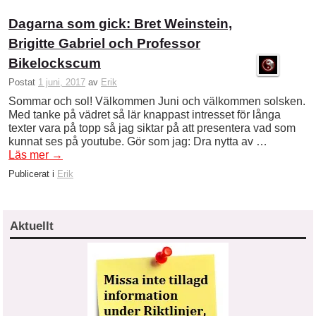
Dagarna som gick: Bret Weinstein,
Brigitte Gabriel och Professor
Bikelockscum
Postat
1 juni, 2017
av
Erik
Sommar och sol! Välkommen Juni och välkommen solsken.
Med tanke på vädret så lär knappast intresset för långa
texter vara på topp så jag siktar på att presentera vad som
kunnat ses på youtube. Gör som jag: Dra nytta av …
Läs mer
→
Publicerat i
Erik
Aktuellt