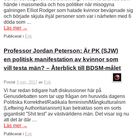
hände i massmedia och hos politiker när misogyna
galningen Elliot Rodger som hatade kvinnor beväpnade sig
och började skjuta ihjäl personer som var i närheten med 6
döda som …
Läs mer
→
Publicerat i
Erik
Professor Jordan Peterson: Är PK (SJW)
en politisk manifestation av kvinnor som
vill testa män? – Återblick till BDSM-målet
Postat
9 juni, 2017
av
Erik
Vi har redan tidigare haft diskussioner här på
Genusdebatten som tar upp frågan om huruvida dagens
Politiska Korrekthet/Radikala feminism/Mångkulturalism
(Leftwing Authoritarianism) kan betraktas som en sorts
gigantiskt ”Shit test” av västvärldens män. Det visar sig nu
att det är där …
Läs mer
→
Publicerat i
Erik