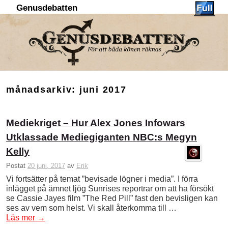
Genusdebatten
Hoppa till huvudinnehåll
Hoppa till sekundärt innehåll
månadsarkiv:
juni 2017
Mediekriget – Hur Alex Jones Infowars
Utklassade Mediegiganten NBC:s Megyn
Kelly
Postat
20 juni, 2017
av
Erik
Vi fortsätter på temat ”bevisade lögner i media”. I förra
inlägget på ämnet ljög Sunrises reportrar om att ha försökt
se Cassie Jayes film ”The Red Pill” fast den bevisligen kan
ses av vem som helst. Vi skall återkomma till …
Läs mer
→