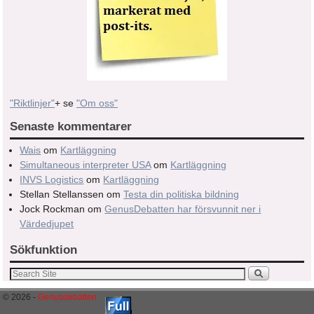
"Riktlinjer"
+ se
"Om oss"
Senaste kommentarer
Wais
om
Kartläggning
Simultaneous interpreter USA
om
Kartläggning
INVS Logistics
om
Kartläggning
Stellan Stellanssen
om
Testa din politiska bildning
Jock Rockman
om
GenusDebatten har försvunnit ner i
Värdedjupet
Sökfunktion
© 2026 -
Genusdebatten