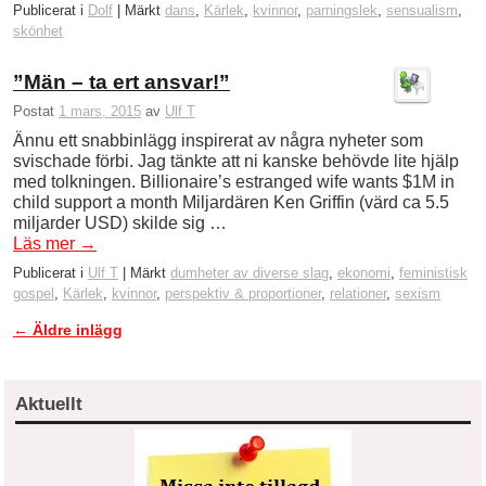
Publicerat i
Dolf
|
Märkt
dans
,
Kärlek
,
kvinnor
,
parningslek
,
sensualism
,
skönhet
”Män – ta ert ansvar!”
Postat
1 mars, 2015
av
Ulf T
Ännu ett snabbinlägg inspirerat av några nyheter som
svischade förbi. Jag tänkte att ni kanske behövde lite hjälp
med tolkningen. Billionaire’s estranged wife wants $1M in
child support a month Miljardären Ken Griffin (värd ca 5.5
miljarder USD) skilde sig …
Läs mer
→
Publicerat i
Ulf T
|
Märkt
dumheter av diverse slag
,
ekonomi
,
feministisk
gospel
,
Kärlek
,
kvinnor
,
perspektiv & proportioner
,
relationer
,
sexism
←
Äldre inlägg
Inläggsnavigering
Aktuellt