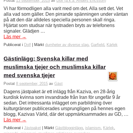
Postat
13 september, 2015
av
Dolf (a.k.a. Anders Ericsson)
Vi har förmodligen alla varit med om det. Alla sett det. Vet
alla vad som gäller. Den pirrande spänningen under väntan
på att den där alldeles speciella personen skall ringa.
Hjärtat som studsar när tystnaden bryts av telefonens
signaler. Glädjen …
Läs mer
→
Publicerat i
Dolf
|
Märkt
dumheter av diverse slag
,
Garfield
,
Kärlek
Gästinlägg: Svenska killar med
muslimska tjejer och muslimska killar
med svenska tjejer
Postat
8 september, 2015
av
Gäst
Dagens jästpaket är ett inlägg från Kaziva, en 28-årig
kurdisk kvinna som invandrade från Iran för ungefär 9 år
sedan. Det intressanta inlägget om parbildning över
kulturgränser publicerades ursprungligen på hennes egen
blogg, Kazivas Värld, där det uppmärksammades av GD, …
Läs mer
→
Publicerat i
Jästpaket
|
Märkt
Gästblogginlägg
,
islamism
,
Kärlek
,