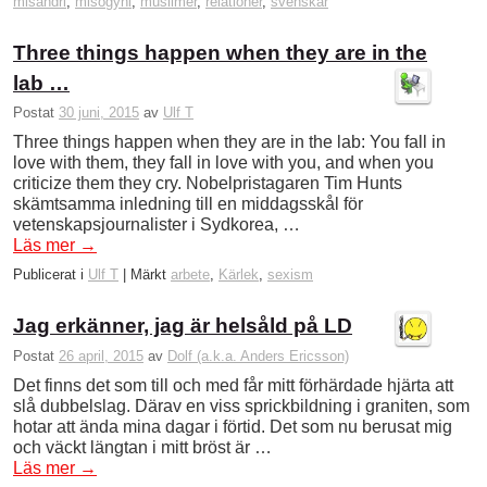
misandri
,
misogyni
,
muslimer
,
relationer
,
svenskar
Three things happen when they are in the
lab …
Postat
30 juni, 2015
av
Ulf T
Three things happen when they are in the lab: You fall in
love with them, they fall in love with you, and when you
criticize them they cry. Nobelpristagaren Tim Hunts
skämtsamma inledning till en middagsskål för
vetenskapsjournalister i Sydkorea, …
Läs mer
→
Publicerat i
Ulf T
|
Märkt
arbete
,
Kärlek
,
sexism
Jag erkänner, jag är helsåld på LD
Postat
26 april, 2015
av
Dolf (a.k.a. Anders Ericsson)
Det finns det som till och med får mitt förhärdade hjärta att
slå dubbelslag. Därav en viss sprickbildning i graniten, som
hotar att ända mina dagar i förtid. Det som nu berusat mig
och väckt längtan i mitt bröst är …
Läs mer
→