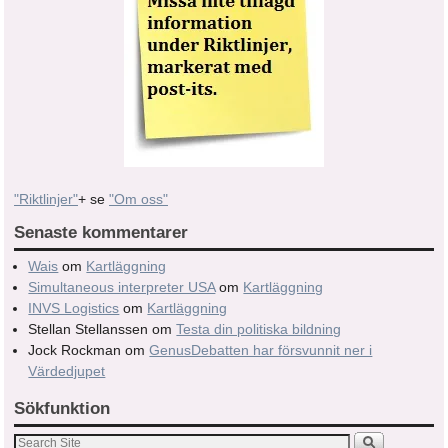
"Riktlinjer"
+ se
"Om oss"
Senaste kommentarer
Wais
om
Kartläggning
Simultaneous interpreter USA
om
Kartläggning
INVS Logistics
om
Kartläggning
Stellan Stellanssen
om
Testa din politiska bildning
Jock Rockman
om
GenusDebatten har försvunnit ner i
Värdedjupet
Sökfunktion