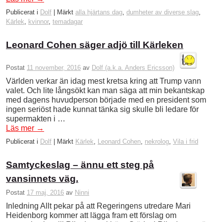
Publicerat i
Dolf
|
Märkt
alla hjärtans dag
,
dumheter av diverse slag
,
Kärlek
,
kvinnor
,
temadagar
Leonard Cohen säger adjö till Kärleken
Postat
11 november, 2016
av
Dolf (a.k.a. Anders Ericsson)
Världen verkar än idag mest kretsa kring att Trump vann
valet. Och lite långsökt kan man säga att min bekantskap
med dagens huvudperson började med en president som
ingen seriöst hade kunnat tänka sig skulle bli ledare för
supermakten i …
Läs mer
→
Publicerat i
Dolf
|
Märkt
Kärlek
,
Leonard Cohen
,
nekrolog
,
Vila i frid
Samtyckeslag – ännu ett steg på
vansinnets väg.
Postat
17 maj, 2016
av
Ninni
Inledning Allt pekar på att Regeringens utredare Mari
Heidenborg kommer att lägga fram ett förslag om