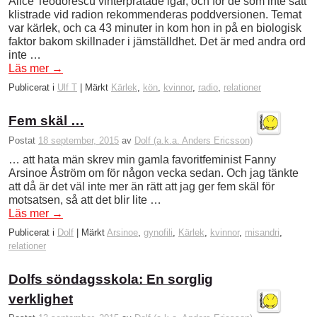
Alice Teodorescu vinterpratade igår, och för de som inte satt
klistrade vid radion rekommenderas poddversionen. Temat
var kärlek, och ca 43 minuter in kom hon in på en biologisk
faktor bakom skillnader i jämställdhet. Det är med andra ord
inte …
Läs mer
→
Publicerat i
Ulf T
|
Märkt
Kärlek
,
kön
,
kvinnor
,
radio
,
relationer
Fem skäl …
Postat
18 september, 2015
av
Dolf (a.k.a. Anders Ericsson)
… att hata män skrev min gamla favoritfeminist Fanny
Arsinoe Åström om för någon vecka sedan. Och jag tänkte
att då är det väl inte mer än rätt att jag ger fem skäl för
motsatsen, så att det blir lite …
Läs mer
→
Publicerat i
Dolf
|
Märkt
Arsinoe
,
gynofili
,
Kärlek
,
kvinnor
,
misandri
,
relationer
Dolfs söndagsskola: En sorglig
verklighet