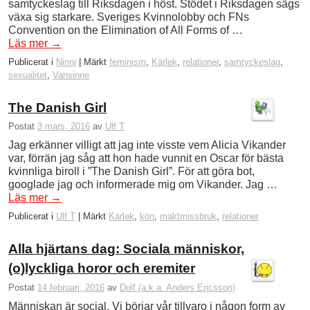
samtyckeslag till Riksdagen i höst. Stödet i Riksdagen sägs
växa sig starkare. Sveriges Kvinnolobby och FNs
Convention on the Elimination of All Forms of …
Läs mer
→
Publicerat i
Ninni
|
Märkt
feminism
,
Kärlek
,
relationer
,
samtyckeslag
,
sexualitet
,
Vansinne
The Danish Girl
Postat
3 mars, 2016
av
Ulf T
Jag erkänner villigt att jag inte visste vem Alicia Vikander
var, förrän jag såg att hon hade vunnit en Oscar för bästa
kvinnliga biroll i ”The Danish Girl”. För att göra bot,
googlade jag och informerade mig om Vikander. Jag …
Läs mer
→
Publicerat i
Ulf T
|
Märkt
Kärlek
,
kön
,
maktmissbruk
,
relationer
Alla hjärtans dag: Sociala människor,
(o)lyckliga horor och eremiter
Postat
14 februari, 2016
av
Dolf (a.k.a. Anders Ericsson)
Människan är social. Vi börjar vår tillvaro i någon form av