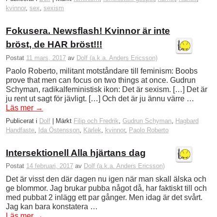
kvinnor
,
sex
,
sexism
Fokusera. Newsflash! Kvinnor är inte
bröst, de HAR bröst!!!
Postat
11 mars, 2017
av
Dolf (a.k.a. Anders Ericsson)
Paolo Roberto, militant motståndare till feminism: Boobs
prove that men can focus on two things at once. Gudrun
Schyman, radikalfeministisk ikon: Det är sexism. […] Det är
ju rent ut sagt för jävligt. […] Och det är ju ännu värre …
Läs mer
→
Publicerat i
Dolf
|
Märkt
Filip och Fredrik
,
Gudrun Schyman
,
Hagbard
Handfaste
,
Ida Östensson
,
Kärlek
,
kvinnor
,
Paolo Roberto
Intersektionell Alla hjärtans dag
Postat
14 februari, 2017
av
Dolf (a.k.a. Anders Ericsson)
Det är visst den där dagen nu igen när man skall älska och
ge blommor. Jag brukar pubba något då, har faktiskt till och
med pubbat 2 inlägg ett par gånger. Men idag är det svårt.
Jag kan bara konstatera …
Läs mer
→