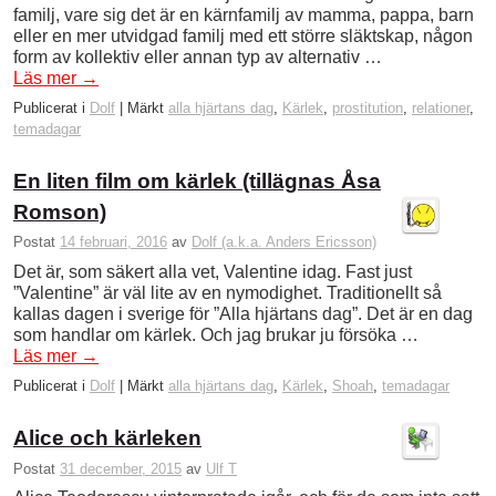
familj, vare sig det är en kärnfamilj av mamma, pappa, barn
eller en mer utvidgad familj med ett större släktskap, någon
form av kollektiv eller annan typ av alternativ …
Läs mer
→
Publicerat i
Dolf
|
Märkt
alla hjärtans dag
,
Kärlek
,
prostitution
,
relationer
,
temadagar
En liten film om kärlek (tillägnas Åsa
Romson)
Postat
14 februari, 2016
av
Dolf (a.k.a. Anders Ericsson)
Det är, som säkert alla vet, Valentine idag. Fast just
”Valentine” är väl lite av en nymodighet. Traditionellt så
kallas dagen i sverige för ”Alla hjärtans dag”. Det är en dag
som handlar om kärlek. Och jag brukar ju försöka …
Läs mer
→
Publicerat i
Dolf
|
Märkt
alla hjärtans dag
,
Kärlek
,
Shoah
,
temadagar
Alice och kärleken
Postat
31 december, 2015
av
Ulf T