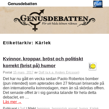
Genusdebatten
Hoppa till huvudinnehåll
Hoppa till sekundärt innehåll
Etikettarkiv:
Kärlek
Kvinnor, kroppar, bröst och politiskt
korrekt (brist på) humor
Postat
15 mars, 2017
av
Dolf (a.k.a. Anders Ericsson)
Det har nu gått en vecka sedan Paolo Robertos bomber
(pun intended) som apterades den 27 februari briserade på
den internationella kvinnodagen, men än så skördas offren.
Det senaste offret är i sig ganska talande för hela detta
debaclet, en …
Läs mer
→
Publicerat i
Dolf
|
Märkt
feminism
,
feministisk gospel
,
humor
,
Kärlek
,