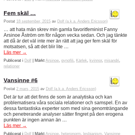
Fem skäl …
Postat
18 september, 2015
av
Dolf (a.k.a. Anders Ericsson)
… att hata män skrev min gamla favoritfeminist Fanny
Arsinoe Åström om för någon vecka sedan. Och jag tänkte
att då är det väl inte mer än rätt att jag ger fem skäl för
motsatsen, så att det blir lite …
Läs mer
→
Publicerat i
Dolf
|
Märkt
Arsinoe
,
gynofili
,
Kärlek
,
kvinnor
,
misandri
,
relationer
Vansinne #6
Postat
2 mars, 2015
av
Dolf (a.k.a. Anders Ericsson)
Det är tur att det finns de som är analytiska och kan
problematisera våra sociala relationer och samspel. En av
dessa fantastiska experter som med sina genomträngande
och penetrerande analyser sätter fingret på den erogena
punkten är ingen annan än …
Läs mer
→
Publicerat i
Dolf
|
Märkt
Arsinoe
,
heteronorm
,
lesbianism
,
Vansinne