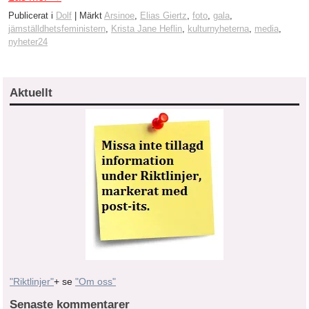
Publicerat i
Dolf
|
Märkt
Arsinoe
,
Elias Giertz
,
foto
,
gala
,
jämställdhetsfeministern
,
Krista Jane Heflin
,
kulturnyheterna
,
media
,
nyheter24
Aktuellt
"Riktlinjer"
+ se
"Om oss"
Senaste kommentarer