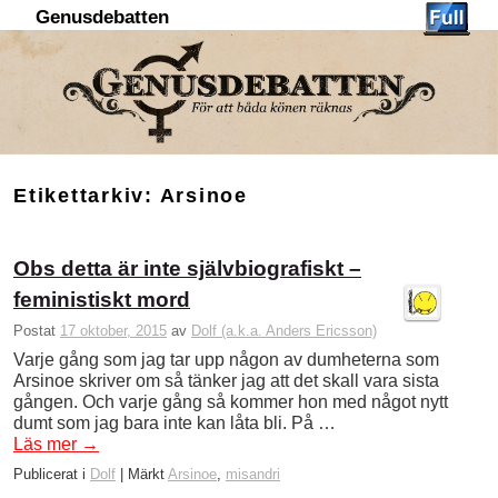
Genusdebatten
Hoppa till huvudinnehåll
Hoppa till sekundärt innehåll
Etikettarkiv:
Arsinoe
Obs detta är inte självbiografiskt –
feministiskt mord
Postat
17 oktober, 2015
av
Dolf (a.k.a. Anders Ericsson)
Varje gång som jag tar upp någon av dumheterna som
Arsinoe skriver om så tänker jag att det skall vara sista
gången. Och varje gång så kommer hon med något nytt
dumt som jag bara inte kan låta bli. På …
Läs mer
→
Publicerat i
Dolf
|
Märkt
Arsinoe
,
misandri