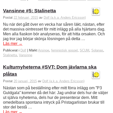
Vansinne #5: Stalinetta
Postat
22 februari, 2015
av
Dolf (a.k.a. Anders Ericsson)
Nu när det gått över en vecka har såren läkt, nästan, efter
det massiva ointresset för mitt inlägg på alla hjärtans dag.
Men alla fiaskon bör analyseras, för att hitta orsaken. Och
jag tror jag börjar skönja lösningen på detta …
Läs mer
→
Publicerat i
Dolf
|
Märkt
Arsinoe
,
feministisk gospel
,
SCUM
,
Solanas
,
Stalinetta
,
Vansinne
Kulturnyheterna #SVT: Dom jävlarna ska
plåtas
Postat
20 januari, 2015
av
Dolf (a.k.a. Anders Ericsson)
Nästan som på beställning efter mitt förra inlägg om ”P3
Guldgala” kommer då det här: Jag undrar dels hur de väljer
ut själva nyheterna, dels hur de presenterar dem. Mitt
omedelbara spontana intryck på Pristagarlistan brukar till
stor del bestå …
Läs mer
→