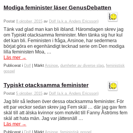
Modiga feminister läser GenusDebatten
Postat
8 oktober, 2015
av
Dolf (a.k.a. Anders Ericsson)
Tänk vad glad man kan bli ibland. Häromdagen skrev jag
om Typiskt otacksamma feminister. Men tänka sig hur kul
det kan bli. Feministen i fråga, Arsinoe, har sedermera
börjat göra en egenhändigt tecknad serie om Den modiga
lilla feministen Moa, …
Läs mer
→
Publicerat i
Dolf
|
Märkt
Arsinoe
,
dumheter av diverse slag
,
feministisk
gospel
Typiskt otacksamma feminister
Postat
5 oktober, 2015
av
Dolf (a.k.a. Anders Ericsson)
Jag blir så ledsen över dessa otacksamma feminister. För
ett par veckor sedan skrev jag Fem skäl … där jag gav fem
skäl till att älska kvinnor som motvikt till Fanny Åströms fem
skäl att hata män. Jag var jättesnäll …
Läs mer
→
Publicerat i
Dolf
|
Märkt
Arsinoe
,
feministisk gospel