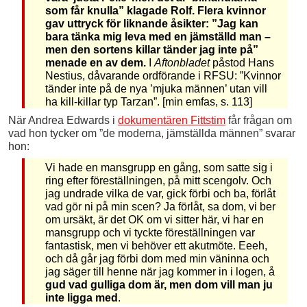
som får knulla” klagade Rolf. Flera kvinnor
gav uttryck för liknande åsikter: ”Jag kan
bara tänka mig leva med en jämställd man –
men den sortens killar tänder jag inte på”
menade en av dem.
I
Aftonbladet
påstod Hans
Nestius, dåvarande ordförande i RFSU: ”Kvinnor
tänder inte på de nya ’mjuka männen’ utan vill
ha kill-killar typ Tarzan”. [min emfas, s. 113]
När Andrea Edwards i
dokumentären Fittstim
får frågan om
vad hon tycker om ”de moderna, jämställda männen” svarar
hon:
Vi hade en mansgrupp en gång, som satte sig i
ring efter föreställningen, på mitt scengolv. Och
jag undrade vilka de var, gick förbi och ba, förlåt
vad gör ni på min scen? Ja förlåt, sa dom, vi ber
om ursäkt, är det OK om vi sitter här, vi har en
mansgrupp och vi tyckte föreställningen var
fantastisk, men vi behöver ett akutmöte. Eeeh,
och då går jag förbi dom med min väninna och
jag säger till henne när jag kommer in i logen, å
gud vad gulliga dom är, men dom vill man ju
inte ligga med
.