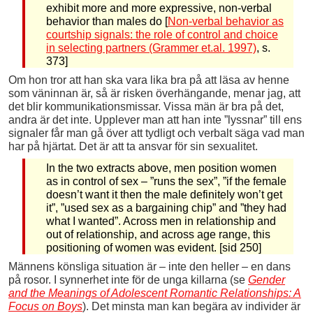
exhibit more and more expressive, non-verbal
behavior than males do [
Non-verbal behavior as
courtship signals: the role of control and choice
in selecting partners (Grammer et.al. 1997)
, s.
373]
Om hon tror att han ska vara lika bra på att läsa av henne
som väninnan är, så är risken överhängande, menar jag, att
det blir kommunikationsmissar. Vissa män är bra på det,
andra är det inte. Upplever man att han inte ”lyssnar” till ens
signaler får man gå över att tydligt och verbalt säga vad man
har på hjärtat. Det är att ta ansvar för sin sexualitet.
In the two extracts above, men position women
as in control of sex – ”runs the sex”, ”if the female
doesn’t want it then the male definitely won’t get
it”, ”used sex as a bargaining chip” and ”they had
what I wanted”. Across men in relationship and
out of relationship, and across age range, this
positioning of women was evident. [sid 250]
Männens könsliga situation är – inte den heller – en dans
på rosor. I synnerhet inte för de unga killarna (se
Gender
and the Meanings of Adolescent Romantic Relationships: A
Focus on Boys
). Det minsta man kan begära av individer är