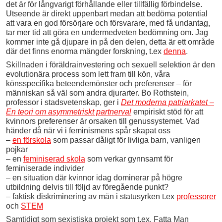
det är för långvarigt förhållande eller tillfällig förbindelse.
Utseende är direkt uppenbart medan att bedöma potential
att vara en god försörjare och försvarare, med få undantag,
tar mer tid att göra en undermedveten bedömning om. Jag
kommer inte gå djupare in på den delen, detta är ett område
där det finns enorma mängder forskning, t.ex
denna
.
Skillnaden i föräldrainvestering och sexuell selektion är den
evolutionära process som lett fram till kön, våra
könsspecifika beteendemönster och preferenser – för
människan så väl som andra djurarter. Bo Rothstein,
professor i stadsvetenskap, ger i
Det moderna patriarkatet –
En teori om asymmetriskt partnerval
empiriskt stöd för att
kvinnors preferenser är orsaken till genussystemet. Vad
händer då när vi i feminismens spår skapat oss
–
en förskola
som passar dåligt för livliga barn, vanligen
pojkar
– en
feminiserad skola
som verkar gynnsamt för
feminiserade individer
– en situation där kvinnor idag dominerar på högre
utbildning delvis till följd av föregående punkt?
– faktisk diskriminering av män i statusyrken t.ex
professorer
och
STEM
Samtidigt som sexistiska projekt som t.ex. Fatta Man