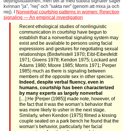
dejtingsituationen, men det är med subtila signaler säger
kvinnan ”ja”, ”nej” och ”sakta ner” (genom att mixa ja och
nej). I
Nonverbal courtship patterns in women: Rejection
signaling — An empirical investigation
Recent ethological studies of nonlinguistic
communication in courtship have begun to
establish that a nonverbal signaling system may
exist and be available to persons using facial
expressions and gestures for negotiating sexual
relationships (Birdwhistell 1970; Eibl-Eibesfeldt
1971; Givens 1978; Kendon 1975; Lockard and
Adams 1980; Moore 1985; Morris 1971; Perper
1985) much as there is signaling between
members of the opposite sex in other species.
Indeed, despite verbal fluency, even in
humans, courtship has been characterized
by many experts as largely nonverbal
[…] He [Perper (1985)] made note, however, of
the fact that it was the woman’s behavior that
was more likely to usher in the next stage.
Similarly, when Kendon (1975) filmed a kissing
couple seated on a park bench he found that the
woman’s behavior, particularly her facial