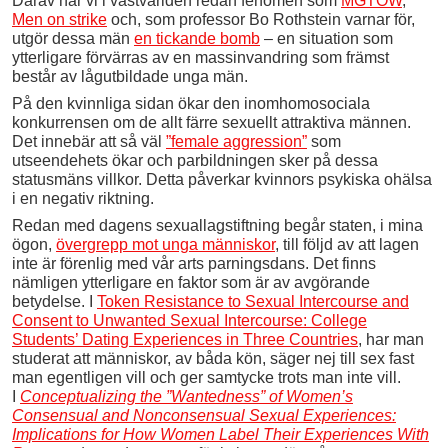
Därav har vi i västvärlden redan fenomen som
MGTOW
,
Men on strike
och, som professor Bo Rothstein varnar för,
utgör dessa män
en tickande bomb
– en situation som
ytterligare förvärras av en massinvandring som främst
består av lågutbildade unga män.
På den kvinnliga sidan ökar den inomhomosociala
konkurrensen om de allt färre sexuellt attraktiva männen.
Det innebär att så väl
”female aggression”
som
utseendehets ökar och parbildningen sker på dessa
statusmäns villkor. Detta påverkar kvinnors psykiska ohälsa
i en negativ riktning.
Redan med dagens sexuallagstiftning begår staten, i mina
ögon,
övergrepp mot unga människor
, till följd av att lagen
inte är förenlig med vår arts parningsdans. Det finns
nämligen ytterligare en faktor som är av avgörande
betydelse. I
Token Resistance to Sexual Intercourse and
Consent to Unwanted Sexual Intercourse: College
Students’ Dating Experiences in Three Countries
, har man
studerat att människor, av båda kön, säger nej till sex fast
man egentligen vill och ger samtycke trots man inte vill.
I
Conceptualizing the ”Wantedness” of Women’s
Consensual and Nonconsensual Sexual Experiences:
Implications for How Women Label Their Experiences With