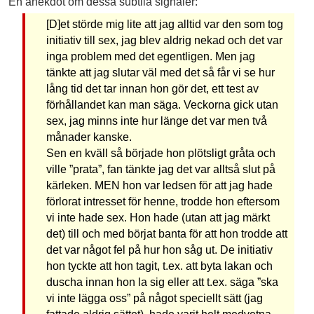
En anekdot om dessa subtila signaler:
[D]et störde mig lite att jag alltid var den som tog
initiativ till sex, jag blev aldrig nekad och det var
inga problem med det egentligen. Men jag
tänkte att jag slutar väl med det så får vi se hur
lång tid det tar innan hon gör det, ett test av
förhållandet kan man säga. Veckorna gick utan
sex, jag minns inte hur länge det var men två
månader kanske.
Sen en kväll så började hon plötsligt gråta och
ville ”prata”, fan tänkte jag det var alltså slut på
kärleken. MEN hon var ledsen för att jag hade
förlorat intresset för henne, trodde hon eftersom
vi inte hade sex. Hon hade (utan att jag märkt
det) till och med börjat banta för att hon trodde att
det var något fel på hur hon såg ut. De initiativ
hon tyckte att hon tagit, t.ex. att byta lakan och
duscha innan hon la sig eller att t.ex. säga ”ska
vi inte lägga oss” på något speciellt sätt (jag