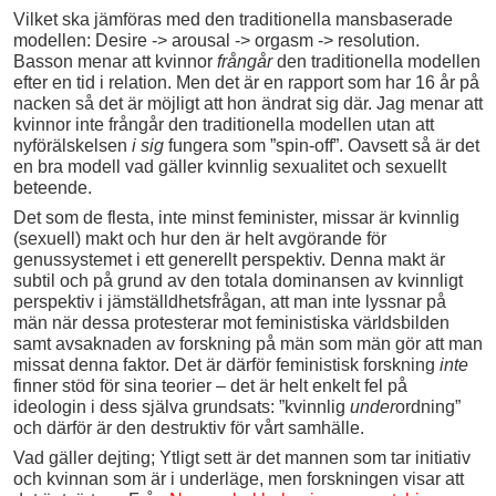
Vilket ska jämföras med den traditionella mansbaserade
modellen: Desire -> arousal -> orgasm -> resolution.
Basson menar att kvinnor
frångår
den traditionella modellen
efter en tid i relation. Men det är en rapport som har 16 år på
nacken så det är möjligt att hon ändrat sig där. Jag menar att
kvinnor inte frångår den traditionella modellen utan att
nyförälskelsen
i sig
fungera som ”spin-off”. Oavsett så är det
en bra modell vad gäller kvinnlig sexualitet och sexuellt
beteende.
Det som de flesta, inte minst feminister, missar är kvinnlig
(sexuell) makt och hur den är helt avgörande för
genussystemet i ett generellt perspektiv. Denna makt är
subtil och på grund av den totala dominansen av kvinnligt
perspektiv i jämställdhetsfrågan, att man inte lyssnar på
män när dessa protesterar mot feministiska världsbilden
samt avsaknaden av forskning på män som män gör att man
missat denna faktor. Det är därför feministisk forskning
inte
finner stöd för sina teorier – det är helt enkelt fel på
ideologin i dess själva grundsats: ”kvinnlig
under
ordning”
och därför är den destruktiv för vårt samhälle.
Vad gäller dejting; Ytligt sett är det mannen som tar initiativ
och kvinnan som är i underläge, men forskningen visar att