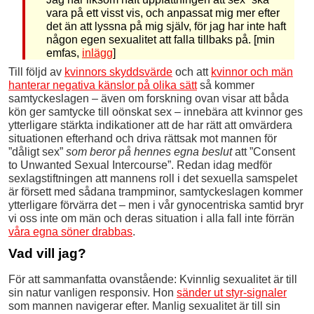
vara på ett visst vis, och anpassat mig mer efter
det än att lyssna på mig själv, för jag har inte haft
någon egen sexualitet att falla tillbaks på. [min
emfas,
inlägg
]
Till följd av
kvinnors skyddsvärde
och att
kvinnor och män
hanterar negativa känslor på olika sätt
så kommer
samtyckeslagen – även om forskning ovan visar att båda
kön ger samtycke till oönskat sex – innebära att kvinnor ges
ytterligare stärkta indikationer att de har rätt att omvärdera
situationen efterhand och driva rättsak mot mannen för
”dåligt sex”
som beror på hennes egna beslut
att ”Consent
to Unwanted Sexual Intercourse”. Redan idag medför
sexlagstiftningen att mannens roll i det sexuella samspelet
är försett med sådana trampminor, samtyckeslagen kommer
ytterligare förvärra det – men i vår gynocentriska samtid bryr
vi oss inte om män och deras situation i alla fall inte förrän
våra egna söner drabbas
.
Vad vill jag?
För att sammanfatta ovanstående: Kvinnlig sexualitet är till
sin natur vanligen responsiv. Hon
sänder ut styr-signaler
som mannen navigerar efter. Manlig sexualitet är till sin