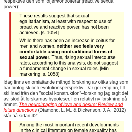
respektive den som följer/kontrollerar (reactive sexual
power):
These results suggest that sexual
egalitarianism, at least with respect to use of
proactive and reactive power, has not been
achieved. [s. 1054]
While there has been an increase in coitus for
men and women,
neither sex feels very
comfortable using nontraditional forms of
sexual power
. Thus, rising sexual intercourse
rates, according to this analysis, do not suggest
a fundamental change in sexual roles. [Min
markering, s. 1058]
Idag finns en omfattande mängd forskning av olika slag som
har biologisk och evolutionsperspektiv. Där ger empirin, till
skillnad från den ”social konstruktion”–forskning jag tagit del
av, stöd åt forskarnas hypoteser. I en relativt ny forskning på
ämnet,
The neuroimaging of love and desire: Review and
future directions
(Diamond, L. M., & Dickenson, J. A., 2012)
står på sidan 42:
Among the most important recent developments
in the clinical literature on female sexuality has