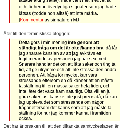
fattade aldrig sättet), hade varit helt medvetna
och för henne övertydliga signaler som jag hade
låtsas (trodde hon alltså) att inte märka.
[
Kommentar
av signaturen MJ]
Åter till den feministiska bloggen:
Detta görs i min mening
inte genom att
ständigt fråga om det är okej/känns bra
, då får
jag snarare känslan av att jag avkrävs ett
legitimerande av personen jag har sex med.
Snarare handlar det om att låta saker och ting ta
tid, att ge utrymme och att inte stressa den andra
personen. Att fråga för mycket kan vara
stressande eftersom en då känner att en måste
ta ställning till en massa saker hela tiden, och
inte låter det växa fram naturligt. Ofta vill en ju
göra saker fast kanske inte just precis då, då kan
jag uppleva det som stressande om någon
frågar eftersom det känns som att jag måste ta
ställning för hur jag kommer känna i framtiden
också.
Det här är orsaken till att den tilltänkta samtyckeslagen är