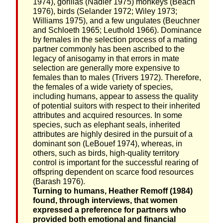
1974), gorillas (Nadler 1975) monkeys (Beach
1976), birds (Selander 1972; Wiley 1973;
Williams 1975), and a few ungulates (Beuchner
and Schloeth 1965; Leuthold 1966). Dominance
by females in the selection process of a mating
partner commonly has been ascribed to the
legacy of anisogamy in that errors in mate
selection are generally more expensive to
females than to males (Trivers 1972). Therefore,
the females of a wide variety of species,
including humans, appear to assess the quality
of potential suitors with respect to their inherited
attributes and acquired resources. In some
species, such as elephant seals, inherited
attributes are highly desired in the pursuit of a
dominant son (LeBouef 1974), whereas, in
others, such as birds, high-quality territory
control is important for the successful rearing of
offspring dependent on scarce food resources
(Barash 1976).
Turning to humans, Heather Remoff (1984)
found, through interviews, that women
expressed a preference for partners who
provided both emotional and financial