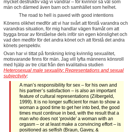
mycket destruktiv väg vi vandrar – för kvinnor så väl som
män och därmed även barn och samhället som helhet.
The road to hell is paved with good intentions
Könens olikhet medför att vi har svårt att förstå varandra och
varandras situation, för mig handlar vägen framåt om att
bygga broar av förståelse dels inför sin egen könslighet och
vad den medför för det andra könet och att förstå det andra
könets perspektiv.
Ovan har vi tittat på forskning kring kvinnlig sexualitet,
motsvarande finns för män. Jag vill lyfta männens könsroll
med hjälp av tre citat från den kvalitativa studien
Heterosexual male sexuality: Representations and sexual
subjectivity
:
A man’s responsibility for sex – for his own and
his partner’s satisfaction – is also an important
feature of cultural representations (Zilbergeld,
1999). It is no longer sufficient for man to show a
woman a good time to get her into bed, the good
times must continue in bed, with the result that a
man who does not ‘provide’ a woman with an
orgasm – or at least make a convincing effort – is
positioned as selfish (Braun, Gavey, &