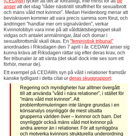
(CEDAW)
tycker att det är förträffligt, inte minst för att
de
anser
att det idag ”råder nästintill straffrihet för sexualbrott
och mäns våld mot kvinnor”. Medan Heidenborg menar att
beviskraven kommer att vara precis samma som förut, och
ändringen ”handlar mer om signalvärden”, verkar
Kvinnolobbyn vara inne på att våldtäktsbegreppet skall
vidgas och antalet anmälningar, åtal och domar i
sexualbrottsmål skall ökas. En
”feministisk tribunal”
anordnades i Riksdagen den 7 april i år. CEDAW anser sig
kunna kräva att Riksdagen rättar sig efter deras krav, och
fler tribunaler är att vänta (det skall dock inte ses som ett
förhör, menar de).
Ett exempel på CEDAWs syn på våld i relationer framstår
kanske tydligast i detta citat ur
deras skuggrapport
:
Regering och myndigheter har alltmer övergått
till att använda ”våld i nära relationer”, i stället för
”mäns våld mot kvinnor”. Att
problemformuleringen inte längre grundas i en
könsanalys osynliggör de mest utsatta
grupperna världen över – kvinnor och barn. Det
osynliggör också mäns våld mot kvinnor på
andra arenor än i relationer. För att synliggöra
och motverka kvinnors strukturella underordning