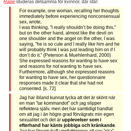
Rape
studeras detsamma för kvinnor, där står:
For example, one woman, recalling her thoughts
immediately before experiencing nonconsensual
sex, wrote,
I was thinking, ”I really shouldn’t be doing this,”
but on the other hand, almost like the devil on
one shoulder and the angel on the other, I was
saying, ”he is so cute and I really like him and he
will probably think I was just leading him on if I
don’t do it.” (Peterson & Muehlenhard, 2000)
She expressed reasons for wanting to have sex
and reasons for not wanting to have sex.
Furthermore, although she expressed reasons
for wanting to have sex, her questionnaire
responses made it clear that she had not
consented. [s. 72]
Jag har ibland kunnat tycka att det är skönt när
en man ”tar kommandot” och jag slipper
reflektera själv, men det har samtidigt handlat
om att jag i än högre grad förvägrats min egen
sexualitet och det är
upplevelser som i
efterhand har känts jobbiga och kränkande
.
Jag har liksom haft uppfattningen att sex ”ska”