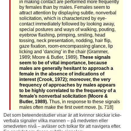
in making contact are performed more frequently
by females than by males. Females seem to
attract attention by displaying subtle, nonverbal
solicitation, which is characterized by eye-
contact immediately followed by looking away,
special postures and ways of walking, pouting,
eyebrow flashing, primping, smiling, head
tossing, neck presentation, nodding, hair flip,
gaze fixation, room-encompassing glance, lip
licking and ’dancing’ in the chair (Grammer,
1989; Moore & Butler, 1989).
These signals
seem to be of vital importance, because
males are generally hesitant to approach a
female in the absence of indications of
interest (Crook, 1972); moreover, the very
frequency of approaches by males appears
to be highly correlated to the frequency of a
female’s nonverbal solicitation (Moore &
Butler, 1989).
Thus, in response to these signals
males often make the first overt move. [s. 718]
Det som beteendestudier visar är att kvinnor skickar icke-
verbala signaler vilka mannen – på medveten eller
omedveten nivå – avläser och tolkar för att navigera efter.