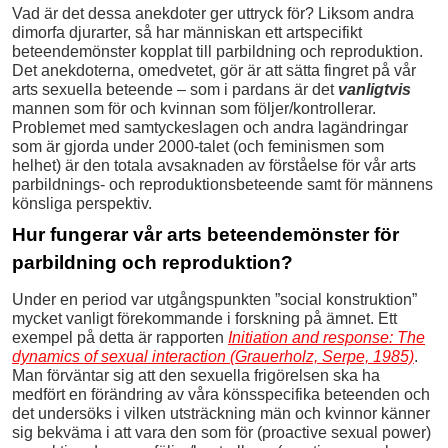
Vad är det dessa anekdoter ger uttryck för? Liksom andra
dimorfa djurarter, så har människan ett artspecifikt
beteendemönster kopplat till parbildning och reproduktion.
Det anekdoterna, omedvetet, gör är att sätta fingret på vår
arts sexuella beteende – som i pardans är det
vanligtvis
mannen som för och kvinnan som följer/kontrollerar.
Problemet med samtyckeslagen och andra lagändringar
som är gjorda under 2000-talet (och feminismen som
helhet) är den totala avsaknaden av förståelse för vår arts
parbildnings- och reproduktionsbeteende samt för männens
könsliga perspektiv.
Hur fungerar vår arts beteendemönster för
parbildning och reproduktion?
Under en period var utgångspunkten ”social konstruktion”
mycket vanligt förekommande i forskning på ämnet. Ett
exempel på detta är rapporten
Initiation and response: The
dynamics of sexual interaction (Grauerholz, Serpe, 1985)
.
Man förväntar sig att den sexuella frigörelsen ska ha
medfört en förändring av våra könsspecifika beteenden och
det undersöks i vilken utsträckning män och kvinnor känner
sig bekväma i att vara den som för (proactive sexual power)