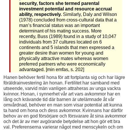
security, factors she termed parental
investment potential and resource accrual
ability, respectively.
Similarly, Daly and Wilson
(1978) concluded from cross-cultural data that a
man’s financial status was an important
determinant of his mating success. More
recently, Buss (1989) found in a study of 10,047
individuals from 37 cultures located on 6
continents and 5 islands that men expressed a
greater desire than women for young and
physically attractive mates whereas women
preferred partners who were economically
advantaged. [min emfas, s. 202]
Hanen behöver fertil hona för att fortplanta sig och har lägre
föräldrainvestering än honan. Fertilitet har samband med
utseende, varvid män vanligen attraheras av unga vackra
kvinnor. Honan, i synnerhet vår art vars avkommor har en
lång och krävande tid där barnen är utelämnade åt vår
omvårdnad, behöver en man som visar potential att kunna
ta hand om hona och dess avkommor. Kvinnans har därför
behov av en god försörjare och försvarare åt sina avkommor
och det är av mer avgörande betydelse att hon gör ett bra
val. Preferenserna varierar något med menscykeln och om