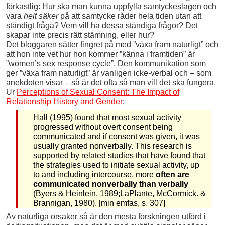
förkastlig: Hur ska man kunna uppfylla samtyckeslagen och
vara
helt säker
på att samtycke råder hela tiden utan att
ständigt fråga? Vem vill ha dessa ständiga frågor? Det
skapar inte precis rätt stämning, eller hur?
Det bloggaren sätter fingret på med ”växa fram naturligt” och
att hon inte vet hur hon kommer ”känna i framtiden” är
”women’s sex response cycle”. Den kommunikation som
ger ”växa fram naturligt” är vanligen icke-verbal och – som
anekdoten visar – så är det ofta så man vill det ska fungera.
Ur
Perceptions of Sexual Consent: The Impact of
Relationship History and Gender
:
Hall (1995) found that most sexual activity
progressed without overt consent being
communicated and if consent was given, it was
usually granted nonverbally. This research is
supported by related studies that have found that
the strategies used to initiate sexual activity, up
to and including intercourse, more
often are
communicated nonverbally than verbally
(Byers & Heinlein, 1989;LaPlante, McCormick. &
Brannigan, 1980). [min emfas, s. 307]
Av naturliga orsaker så är den mesta forskningen utförd i