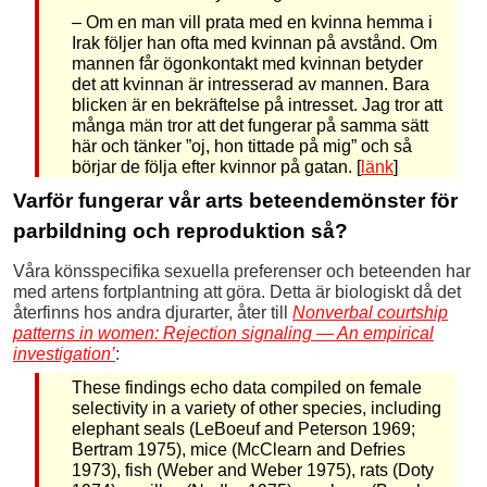
– Om en man vill prata med en kvinna hemma i
Irak följer han ofta med kvinnan på avstånd. Om
mannen får ögonkontakt med kvinnan betyder
det att kvinnan är intresserad av mannen. Bara
blicken är en bekräftelse på intresset. Jag tror att
många män tror att det fungerar på samma sätt
här och tänker ”oj, hon tittade på mig” och så
börjar de följa efter kvinnor på gatan. [
länk
]
Varför fungerar vår arts beteendemönster för
parbildning och reproduktion så?
Våra könsspecifika sexuella preferenser och beteenden har
med artens fortplantning att göra. Detta är biologiskt då det
återfinns hos andra djurarter, åter till
Nonverbal courtship
patterns in women: Rejection signaling — An empirical
investigation’
:
These findings echo data compiled on female
selectivity in a variety of other species, including
elephant seals (LeBoeuf and Peterson 1969;
Bertram 1975), mice (McClearn and Defries
1973), fish (Weber and Weber 1975), rats (Doty