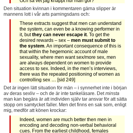
Och så vet jag knappt hur man gör?
Den situation kvinnan i kommentaren gärna slipper är
mannens lott i vår arts parningsdans och:
These extracts suggest that men can understand
the system, can even be a knowing performer in
it, but
they can never escape it
. To get the
desired rewards – sex –
men must submit to
the system
. An important consequence of this is
that within the hegemonic account of male
sexuality, where men want sex/more sex, men
are always dependent on women to provide
access to sex. Indeed, in the men’s interviews,
there was the repeated positioning of women as
controlling sex … [sid 249]
Det är ingen lätt situation för män – i synnerhet inte i början
av deras sexliv – och de är inte tankeläsare. Det
minsta
man kan begära är att individen själv tar ansvar för att sätta
stopp om samtycket faller. Men det finns en sak som, enligt
mig, medför att könen krockar:
Indeed, women are much better then men in
encoding and decoding non-verbal behavioral
cues. From the earliest childhood, females