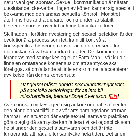
natur vanligen spontan. Sexuell kommunikation är nästan
uteslutande icke-verbal. Ingen av könen känner sig speciellt
bekväma med den andras sexuella könsroll. Mönstret
återfinns hos andra djurarter och grunden är stabilt
beteendemönster över tid och mellan olika kulturer.
Skillnaden i föräldrainvestering och sexuell selektion är den
evolutionära process som lett fram till kön, våra
könsspecifika beteendemönster och preferenser – för
människan så väl som andra djurarter. Det kommer inte
förändras med samtyckeslag eller Fatta Man. I vår kultur
finns en omfattande konsensus om att samtycke ska
föreligga, så omfattande att inte ens kriminella accepterar
avvikelse från denna konsensus:
I fängelset måste dömda sexualbrottslingar vara
på speciella avdelningar för att inte bli
misshandlade, berättar Börje Svensson. [
DN
]
Även om samtyckeslagen i sig är könsneutral, så medför
den bland annat tillföljd av vår arts parningsdans att män
hamnar i en situation där varje sexuell samvaro praktiken
görs olaglig då samtycke kan fallera i vilket ögonblick som
helst under den sexuella samvaron och det är inte
fungerande att fråga efter samtycke hela tiden. Det är en