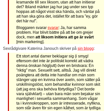
kramande till sex liksom, utan att han initierar
det? Ibland märker jag hur jag under sex typ
hoppas att något visst ska hända, och väntar på
att han ska göra det, istället för att bara ”ey, gör
det här nu!”.
Bloggaren svarar
svarar
: Ja, har samma
problem. Har blivit bättre på att be om grejer
dock, men
att liksom initiera att ge är svårt
[min markering].
Sexrådgivare Katerina Janouch skriver på
sin blogg
:
Ett stort antal damer beklagar sig (i smyg!
eftersom det inte är politiskt korrekt att vädra
denna önskan högljutt) över en bristvara: En
”riktig” man. Sexuellt sett, alltså. Jag vill direkt
poängtera att detta inte handlar om män som
slänger upp en kvinna över axeln, som sätter på
urskillningslöst, som behandlar kvinnor som skit
(att jag ens ska behöva förtydliga? Det borde
vara självklart) – utan bara män som bejakar sin
manlighet i sexuella sammanhang. Som vågar
ta i kvinnokroppen, som är intresserade, nyfikna,
som står även för sin egen kåthet, som är tydliga