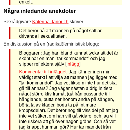
enkelt.
Några inledande anekdoter
Sexrådgivare
Katerina Janouch
skriver:
Det beror på att mannen på något sätt är
drivande i sexualiteten.
En diskussion på en (radikal)feministisk blogg:
Bloggaren: Jag har ibland kunnat tycka att det är
skönt när en man ”tar kommandot” och jag
slipper reflektera själv [
inlägg
]
Kommentar till inlägget
: Jag känner igen mig
väldigt starkt i att vilja att mannen jag ligger med
”tar kommandot”. Jag vet liksom inte hur det ska
gå till annars? Jag vågar nästan aldrig initiera
något större kliv framåt (gå från pussande till
hånglande, putta ner honom andra på sängen,
börja ta av kläder, börja ta på intimare
kroppsdelar). Det beror nog till viss del på att jag
inte vet säkert om han vill gå vidare, och jag vill
inte riskera att gå över någon gräns. Och så vet
jag knappt hur man gör? Hur tar man det från