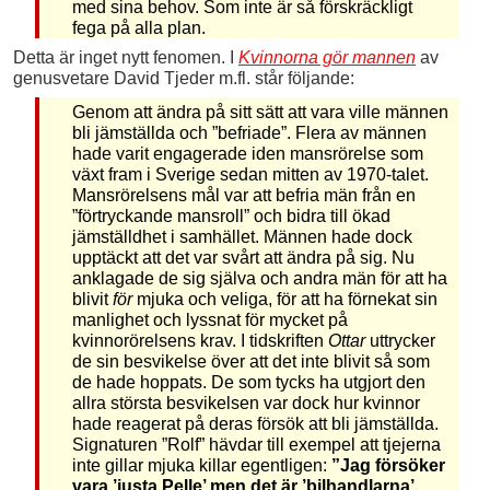
med sina behov. Som inte är så förskräckligt
fega på alla plan.
Detta är inget nytt fenomen. I
Kvinnorna gör mannen
av
genusvetare David Tjeder m.fl. står följande:
Genom att ändra på sitt sätt att vara ville männen
bli jämställda och ”befriade”. Flera av männen
hade varit engagerade iden mansrörelse som
växt fram i Sverige sedan mitten av 1970-talet.
Mansrörelsens mål var att befria män från en
”förtryckande mansroll” och bidra till ökad
jämställdhet i samhället. Männen hade dock
upptäckt att det var svårt att ändra på sig. Nu
anklagade de sig själva och andra män för att ha
blivit
för
mjuka och veliga, för att ha förnekat sin
manlighet och lyssnat för mycket på
kvinnorörelsens krav. I tidskriften
Ottar
uttrycker
de sin besvikelse över att det inte blivit så som
de hade hoppats. De som tycks ha utgjort den
allra största besvikelsen var dock hur kvinnor
hade reagerat på deras försök att bli jämställda.
Signaturen ”Rolf” hävdar till exempel att tjejerna
inte gillar mjuka killar egentligen:
”Jag försöker
vara ’justa Pelle’ men det är ’bilhandlarna’