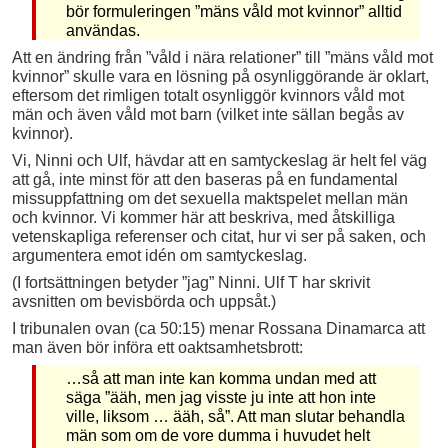
bör formuleringen ”mäns våld mot kvinnor” alltid
användas.
Att en ändring från ”våld i nära relationer” till ”mäns våld mot
kvinnor” skulle vara en lösning på osynliggörande är oklart,
eftersom det rimligen totalt osynliggör kvinnors våld mot
män och även våld mot barn (vilket inte sällan begås av
kvinnor).
Vi, Ninni och Ulf, hävdar att en samtyckeslag är helt fel väg
att gå, inte minst för att den baseras på en fundamental
missuppfattning om det sexuella maktspelet mellan män
och kvinnor. Vi kommer här att beskriva, med åtskilliga
vetenskapliga referenser och citat, hur vi ser på saken, och
argumentera emot idén om samtyckeslag.
(I fortsättningen betyder ”jag” Ninni. Ulf T har skrivit
avsnitten om bevisbörda och uppsåt.)
I tribunalen ovan (ca 50:15) menar Rossana Dinamarca att
man även bör införa ett oaktsamhetsbrott:
…så att man inte kan komma undan med att
säga ”ääh, men jag visste ju inte att hon inte
ville, liksom … ääh, så”. Att man slutar behandla
män som om de vore dumma i huvudet helt