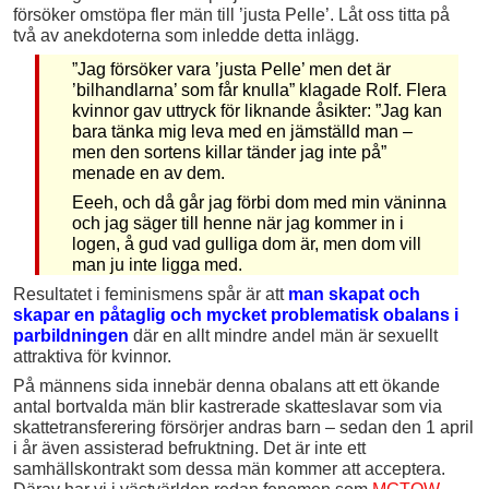
försöker omstöpa fler män till ’justa Pelle’. Låt oss titta på
två av anekdoterna som inledde detta inlägg.
”Jag försöker vara ’justa Pelle’ men det är
’bilhandlarna’ som får knulla” klagade Rolf. Flera
kvinnor gav uttryck för liknande åsikter: ”Jag kan
bara tänka mig leva med en jämställd man –
men den sortens killar tänder jag inte på”
menade en av dem.
Eeeh, och då går jag förbi dom med min väninna
och jag säger till henne när jag kommer in i
logen, å gud vad gulliga dom är, men dom vill
man ju inte ligga med.
Resultatet i feminismens spår är att
man skapat och
skapar en påtaglig och mycket problematisk obalans i
parbildningen
där en allt mindre andel män är sexuellt
attraktiva för kvinnor.
På männens sida innebär denna obalans att ett ökande
antal bortvalda män blir kastrerade skatteslavar som via
skattetransferering försörjer andras barn – sedan den 1 april
i år även assisterad befruktning. Det är inte ett
samhällskontrakt som dessa män kommer att acceptera.