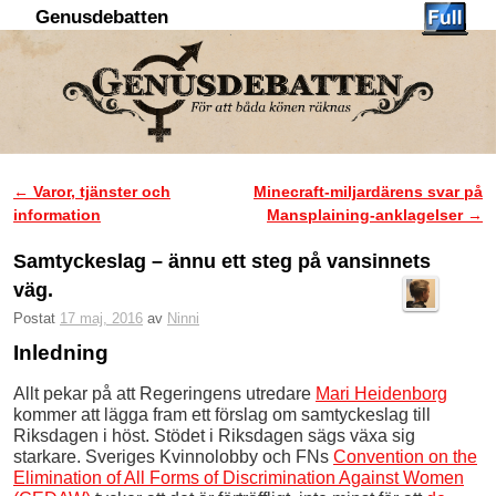
Genusdebatten
Hoppa till huvudinnehåll
Hoppa till sekundärt innehåll
←
Varor, tjänster och
Minecraft-miljardärens svar på
Inläggsnavigering
information
Mansplaining-anklagelser
→
Samtyckeslag – ännu ett steg på vansinnets
väg.
Postat
17 maj, 2016
av
Ninni
Inledning
Allt pekar på att Regeringens utredare
Mari Heidenborg
kommer att lägga fram ett förslag om samtyckeslag till
Riksdagen i höst. Stödet i Riksdagen sägs växa sig
starkare. Sveriges Kvinnolobby och FNs
Convention on the
Elimination of All Forms of Discrimination Against Women