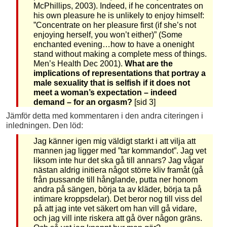
McPhillips, 2003). Indeed, if he concentrates on
his own pleasure he is unlikely to enjoy himself:
”Concentrate on her pleasure first (if she’s not
enjoying herself, you won’t either)” (Some
enchanted evening…how to have a onenight
stand without making a complete mess of things.
Men’s Health Dec 2001).
What are the
implications of representations that portray a
male sexuality that is selfish if it does not
meet a woman’s expectation – indeed
demand – for an orgasm?
[sid 3]
Jämför detta med kommentaren i den andra citeringen i
inledningen. Den löd:
Jag känner igen mig väldigt starkt i att vilja att
mannen jag ligger med ”tar kommandot”. Jag vet
liksom inte hur det ska gå till annars? Jag vågar
nästan aldrig initiera något större kliv framåt (gå
från pussande till hånglande, putta ner honom
andra på sängen, börja ta av kläder, börja ta på
intimare kroppsdelar). Det beror nog till viss del
på att jag inte vet säkert om han vill gå vidare,
och jag vill inte riskera att gå över någon gräns.