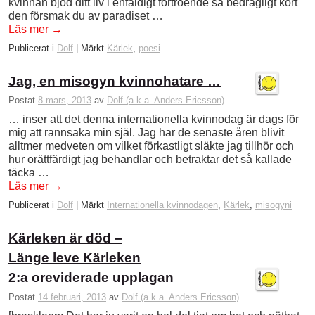
kvinnan bjöd ditt liv i enfaldigt förtroende så bedrägligt kort
den försmak du av paradiset …
Läs mer
→
Publicerat i
Dolf
|
Märkt
Kärlek
,
poesi
Jag, en misogyn kvinnohatare …
Postat
8 mars, 2013
av
Dolf (a.k.a. Anders Ericsson)
… inser att det denna internationella kvinnodag är dags för
mig att rannsaka min själ. Jag har de senaste åren blivit
alltmer medveten om vilket förkastligt släkte jag tillhör och
hur orättfärdigt jag behandlar och betraktar det så kallade
täcka …
Läs mer
→
Publicerat i
Dolf
|
Märkt
Internationella kvinnodagen
,
Kärlek
,
misogyni
Kärleken är död –
Länge leve Kärleken
2:a oreviderade upplagan
Postat
14 februari, 2013
av
Dolf (a.k.a. Anders Ericsson)