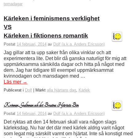
temadagar
Kärleken i feminismens verklighet
VS
Kärleken i fiktionens romantik
Postat
14 februari, 2014
av
Dolf (a.k.a. Anders Ericsson)
Jag gillar att ta upp saker från olika vinklar och att
experimentera lite. Det blir då ganska naturligt för mig att
uppmärksamma särskilda dagar och hitta på något med
dem. Jag har tidigare till exempel uppmärksammat
kvinnodagen och mansdagen med …
Läs mer
→
Publicerat i
Dolf
|
Märkt
alla hjärtans dag
,
Kärlek
Kvinnan, Gudinnan och det Brustna Hjärtats Bön
Postat
14 februari, 2014
av
Dolf (a.k.a. Anders Ericsson)
Det ryktas att den 14 februari skall vara någon slags
kärleksdag. Nu har det där med kärlek aldrig varit något
som legat mig särskilt varmt om hjärtat. Inte så konstigt med