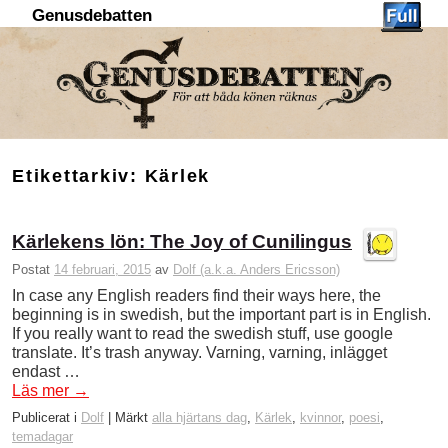
Genusdebatten
Hoppa till huvudinnehåll
Hoppa till sekundärt innehåll
Etikettarkiv:
Kärlek
Kärlekens lön: The Joy of Cunilingus
Postat
14 februari, 2015
av
Dolf (a.k.a. Anders Ericsson)
In case any English readers find their ways here, the
beginning is in swedish, but the important part is in English.
If you really want to read the swedish stuff, use google
translate. It’s trash anyway. Varning, varning, inlägget
endast …
Läs mer
→
Publicerat i
Dolf
|
Märkt
alla hjärtans dag
,
Kärlek
,
kvinnor
,
poesi
,
temadagar