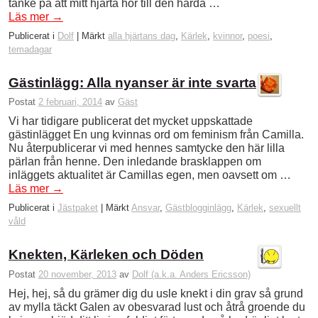
tanke på att mitt hjärta hör till den hårda …
Läs mer
→
Publicerat i
Dolf
|
Märkt
alla hjärtans dag
,
Kärlek
,
kvinnor
,
poesi
,
temadagar
Gästinlägg: Alla nyanser är inte svarta
Postat
2 februari, 2014
av
Gäst
Vi har tidigare publicerat det mycket uppskattade
gästinlägget En ung kvinnas ord om feminism från Camilla.
Nu återpublicerar vi med hennes samtycke den här lilla
pärlan från henne. Den inledande brasklappen om
inläggets aktualitet är Camillas egen, men oavsett om …
Läs mer
→
Publicerat i
Jästpaket
|
Märkt
Ansvar
,
Gästblogginlägg
,
Kärlek
,
sexuellt
våld
Knekten, Kärleken och Döden
Postat
20 november, 2013
av
Dolf (a.k.a. Anders Ericsson)
Hej, hej, så du grämer dig du usle knekt i din grav så grund
av mylla täckt Galen av obesvarad lust och åtrå groende du