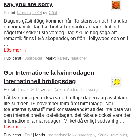
say you are sorry
Postat
17 mars, 2014
av
Gäst
Dagens gästinlägg kommer från Torstensson och handlar
om romantik. Jag har hört att romantik är något fint och
något folk söker i sin vardag. Jag skulle nog säga att
romantik finns i två skepnader, en från Hollywood och en i
…
Läs mer
→
Publicerat i
Jästpaket
|
Märkt
Kärlek
,
relationer
Gör Internationella kvinnodagen
Internationell bröllopsdag
Postat
8 mars, 2014
av
Dolf (a.k.a. Anders Ericsson)
Låt kvinnodagen också vara bröllopsdagen Jag avslutade
lite surt den 19 november förra året mitt inlägg ”När
toaletterna tystnat!” med konstaterandet att det inte bara var
den internationella toalettdagen, det råkade också vara den
internationella mansdagen. Vilket då enligt sedvanlig …
Läs mer
→
Publicerat i
Dolf
|
Märkt
Internationella kvinnodagen
,
Kärlek
,
relationer
,