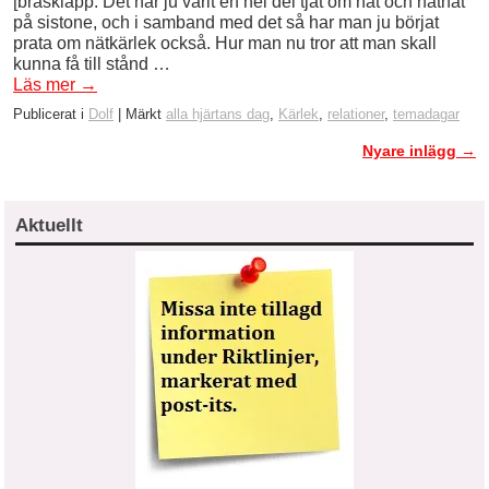
[brasklapp: Det har ju varit en hel del tjat om hat och näthat
på sistone, och i samband med det så har man ju börjat
prata om nätkärlek också. Hur man nu tror att man skall
kunna få till stånd …
Läs mer
→
Publicerat i
Dolf
|
Märkt
alla hjärtans dag
,
Kärlek
,
relationer
,
temadagar
Nyare inlägg
→
Inläggsnavigering
Aktuellt