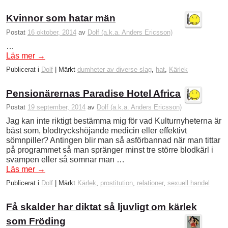
Kvinnor som hatar män
Postat
16 oktober, 2014
av
Dolf (a.k.a. Anders Ericsson)
…
Läs mer
→
Publicerat i
Dolf
|
Märkt
dumheter av diverse slag
,
hat
,
Kärlek
Pensionärernas Paradise Hotel Africa
Postat
19 september, 2014
av
Dolf (a.k.a. Anders Ericsson)
Jag kan inte riktigt bestämma mig för vad Kulturnyheterna är
bäst som, blodtryckshöjande medicin eller effektivt
sömnpiller? Antingen blir man så asförbannad när man tittar
på programmet så man spränger minst tre större blodkärl i
svampen eller så somnar man …
Läs mer
→
Publicerat i
Dolf
|
Märkt
Kärlek
,
prostitution
,
relationer
,
sexuell handel
Få skalder har diktat så ljuvligt om kärlek
som Fröding