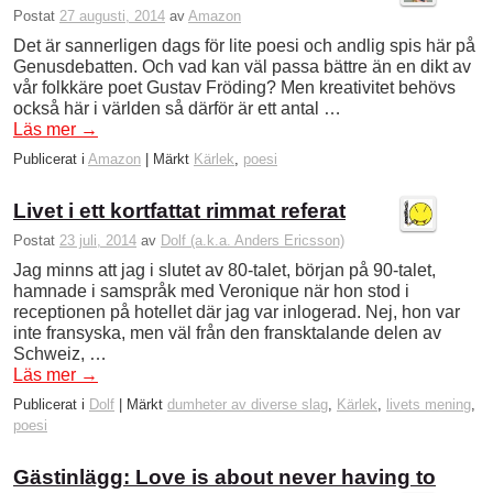
Postat
27 augusti, 2014
av
Amazon
Det är sannerligen dags för lite poesi och andlig spis här på
Genusdebatten. Och vad kan väl passa bättre än en dikt av
vår folkkäre poet Gustav Fröding? Men kreativitet behövs
också här i världen så därför är ett antal …
Läs mer
→
Publicerat i
Amazon
|
Märkt
Kärlek
,
poesi
Livet i ett kortfattat rimmat referat
Postat
23 juli, 2014
av
Dolf (a.k.a. Anders Ericsson)
Jag minns att jag i slutet av 80-talet, början på 90-talet,
hamnade i samspråk med Veronique när hon stod i
receptionen på hotellet där jag var inlogerad. Nej, hon var
inte fransyska, men väl från den fransktalande delen av
Schweiz, …
Läs mer
→
Publicerat i
Dolf
|
Märkt
dumheter av diverse slag
,
Kärlek
,
livets mening
,
poesi
Gästinlägg: Love is about never having to