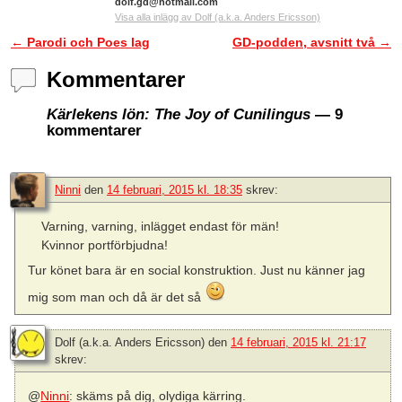
dolf.gd@hotmail.com
Visa alla inlägg av Dolf (a.k.a. Anders Ericsson)
←
Parodi och Poes lag
GD-podden, avsnitt två
→
Inläggsnavigering
Kommentarer
Kärlekens lön: The Joy of Cunilingus
— 9
kommentarer
Ninni
den
14 februari, 2015 kl. 18:35
skrev:
Varning, varning, inlägget endast för män!
Kvinnor portförbjudna!
Tur könet bara är en social konstruktion. Just nu känner jag
mig som man och då är det så
Dolf (a.k.a. Anders Ericsson)
den
14 februari, 2015 kl. 21:17
skrev:
@
Ninni
: skäms på dig, olydiga kärring.