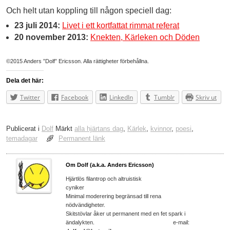
Och helt utan koppling till någon speciell dag:
23 juli 2014:
Livet i ett kortfattat rimmat referat
20 november 2013:
Knekten, Kärleken och Döden
©2015 Anders ”Dolf” Ericsson. Alla rättigheter förbehållna.
Dela det här:
Twitter
Facebook
LinkedIn
Tumblr
Skriv ut
Publicerat i
Dolf
Märkt
alla hjärtans dag
,
Kärlek
,
kvinnor
,
poesi
,
temadagar
Permanent länk
Om Dolf (a.k.a. Anders Ericsson)
Hjärtlös filantrop och altruistisk
cyniker
Minimal moderering begränsad till rena
nödvändigheter.
Skitstövlar åker ut permanent med en fet spark i
ändalykten. e-mail: