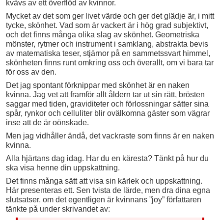
kvävs av ett överflöd av kvinnor.
Mycket av det som ger livet värde och ger det glädje är, i mitt
tycke, skönhet. Vad som är vackert är i hög grad subjektivt,
och det finns många olika slag av skönhet. Geometriska
mönster, rytmer och instrument i samklang, abstrakta bevis
av matematiska teser, stjärnor på en sammetssvart himmel,
skönheten finns runt omkring oss och överallt, om vi bara tar
för oss av den.
Det jag spontant förknippar med skönhet är en naken
kvinna. Jag vet att framför allt åldern tar ut sin rätt, brösten
saggar med tiden, graviditeter och förlossningar sätter sina
spår, rynkor och celluliter blir ovälkomna gäster som vägrar
inse att de är oönskade.
Men jag vidhåller ändå, det vackraste som finns är en naken
kvinna.
Alla hjärtans dag idag. Har du en käresta? Tänkt på hur du
ska visa henne din uppskattning.
Det finns många sätt att visa sin kärlek och uppskattning.
Här presenteras ett. Sen tvista de lärde, men dra dina egna
slutsatser, om det egentligen är kvinnans ”joy” författaren
tänkte på under skrivandet av: