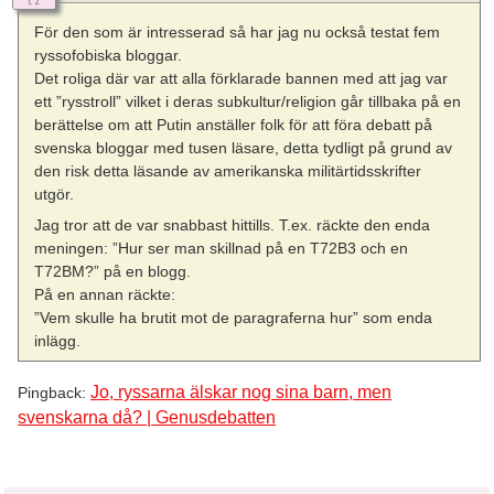
För den som är intresserad så har jag nu också testat fem
ryssofobiska bloggar.
Det roliga där var att alla förklarade bannen med att jag var
ett ”rysstroll” vilket i deras subkultur/religion går tillbaka på en
berättelse om att Putin anställer folk för att föra debatt på
svenska bloggar med tusen läsare, detta tydligt på grund av
den risk detta läsande av amerikanska militärtidsskrifter
utgör.
Jag tror att de var snabbast hittills. T.ex. räckte den enda
meningen: ”Hur ser man skillnad på en T72B3 och en
T72BM?” på en blogg.
På en annan räckte:
”Vem skulle ha brutit mot de paragraferna hur” som enda
inlägg.
Jo, ryssarna älskar nog sina barn, men
Pingback:
svenskarna då? | Genusdebatten