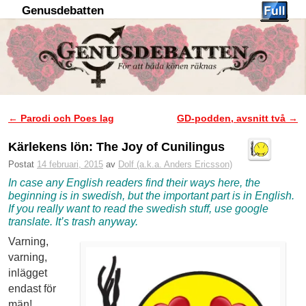
Genusdebatten
Hoppa till huvudinnehåll
Hoppa till sekundärt innehåll
←
Parodi och Poes lag
GD-podden, avsnitt två
→
Inläggsnavigering
Kärlekens lön: The Joy of Cunilingus
Postat
14 februari, 2015
av
Dolf (a.k.a. Anders Ericsson)
In case any English readers find their ways here, the
beginning is in swedish, but the important part is in English.
If you really want to read the swedish stuff, use google
translate. It’s trash anyway.
Varning,
varning,
inlägget
endast för
män!