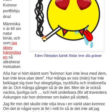
Kvinnor
portförbju
dna!
Människa
n är till sin
natur
binär, och
som
jag
skrev
häromdag
Eders Ödmjukes kärlek flödar över alla gränser
en
så
attraherar
motsatser.
Alla har vi hört skämt som ”kvinnor: kan inte leva med dem,
kan inte leva utan dem”. Hur många av oss (män) har inte
beklagat sig över hur obegripliga, nyckfulla och irrationella
de är. Och många gånger så är de det. Men de är också
vackra, ljuvliga och … och helt underbara (för att travestera
Askungen när hon drömmer om balen på slottet).
Jag för min del skulle inte vilja leva i en värld utan kvinnor.
Om det är något som är fel i mitt liv så är det
inte
att jag