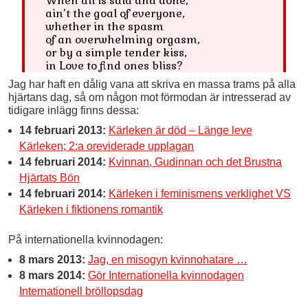
When all is said and done,
ain’t the goal of everyone,
whether in the spasm
of an overwhelming orgasm,
or by a simple tender kiss,
in Love to find ones bliss?
Jag har haft en dålig vana att skriva en massa trams på alla
hjärtans dag, så om någon mot förmodan är intresserad av
tidigare inlägg finns dessa:
14 februari 2013:
Kärleken är död – Länge leve
Kärleken; 2:a oreviderade upplagan
14 februari 2014:
Kvinnan, Gudinnan och det Brustna
Hjärtats Bön
14 februari 2014:
Kärleken i feminismens verklighet VS
Kärleken i fiktionens romantik
På internationella kvinnodagen:
8 mars 2013:
Jag, en misogyn kvinnohatare …
8 mars 2014:
Gör Internationella kvinnodagen
Internationell bröllopsdag