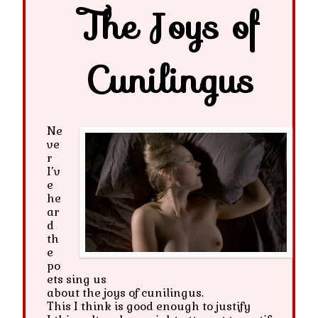
The Joys of
Cunilingus
Ne
ve
r
I’v
e
he
ar
d
th
e
po
ets sing us
about the joys of cunilingus.
This I think is good enough to justify