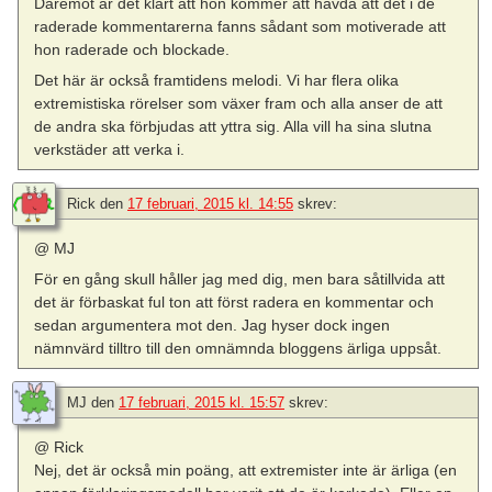
Däremot är det klart att hon kommer att hävda att det i de
raderade kommentarerna fanns sådant som motiverade att
hon raderade och blockade.
Det här är också framtidens melodi. Vi har flera olika
extremistiska rörelser som växer fram och alla anser de att
de andra ska förbjudas att yttra sig. Alla vill ha sina slutna
verkstäder att verka i.
Rick
den
17 februari, 2015 kl. 14:55
skrev:
@ MJ
För en gång skull håller jag med dig, men bara såtillvida att
det är förbaskat ful ton att först radera en kommentar och
sedan argumentera mot den. Jag hyser dock ingen
nämnvärd tilltro till den omnämnda bloggens ärliga uppsåt.
MJ
den
17 februari, 2015 kl. 15:57
skrev:
@ Rick
Nej, det är också min poäng, att extremister inte är ärliga (en