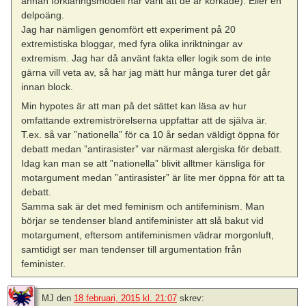
annan förklaringsmodell har varit att de är korkade). Eller en
delpoäng.
Jag har nämligen genomfört ett experiment på 20
extremistiska bloggar, med fyra olika inriktningar av
extremism. Jag har då använt fakta eller logik som de inte
gärna vill veta av, så har jag mätt hur många turer det går
innan block.
Min hypotes är att man på det sättet kan läsa av hur
omfattande extremiströrelserna uppfattar att de själva är.
T.ex. så var ”nationella” för ca 10 år sedan väldigt öppna för
debatt medan ”antirasister” var närmast alergiska för debatt.
Idag kan man se att ”nationella” blivit alltmer känsliga för
motargument medan ”antirasister” är lite mer öppna för att ta
debatt.
Samma sak är det med feminism och antifeminism. Man
börjar se tendenser bland antifeminister att slå bakut vid
motargument, eftersom antifeminismen vädrar morgonluft,
samtidigt ser man tendenser till argumentation från
feminister.
MJ
den
18 februari, 2015 kl. 21:07
skrev: