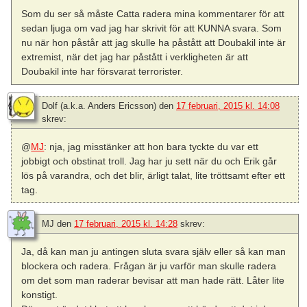
Som du ser så måste Catta radera mina kommentarer för att
sedan ljuga om vad jag har skrivit för att KUNNA svara. Som
nu när hon påstår att jag skulle ha påstått att Doubakil inte är
extremist, när det jag har påstått i verkligheten är att
Doubakil inte har försvarat terrorister.
Dolf (a.k.a. Anders Ericsson)
den
17 februari, 2015 kl. 14:08
skrev:
@
MJ
: nja, jag misstänker att hon bara tyckte du var ett
jobbigt och obstinat troll. Jag har ju sett när du och Erik går
lös på varandra, och det blir, ärligt talat, lite tröttsamt efter ett
tag.
MJ
den
17 februari, 2015 kl. 14:28
skrev:
Ja, då kan man ju antingen sluta svara själv eller så kan man
blockera och radera. Frågan är ju varför man skulle radera
om det som man raderar bevisar att man hade rätt. Låter lite
konstigt.