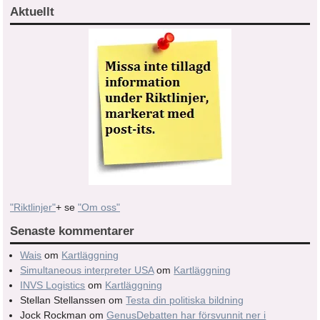
Aktuellt
"Riktlinjer"
+ se
"Om oss"
Senaste kommentarer
Wais
om
Kartläggning
Simultaneous interpreter USA
om
Kartläggning
INVS Logistics
om
Kartläggning
Stellan Stellanssen
om
Testa din politiska bildning
Jock Rockman
om
GenusDebatten har försvunnit ner i