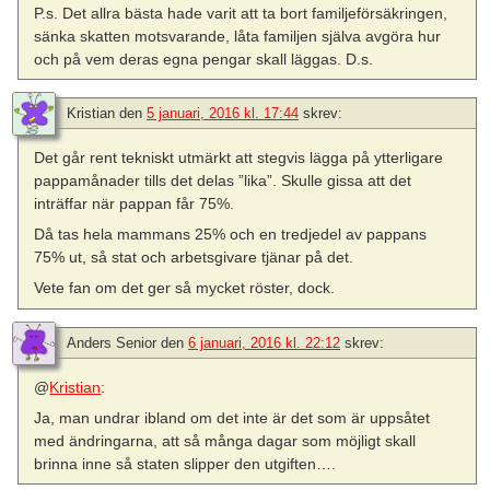
P.s. Det allra bästa hade varit att ta bort familjeförsäkringen,
sänka skatten motsvarande, låta familjen själva avgöra hur
och på vem deras egna pengar skall läggas. D.s.
Kristian
den
5 januari, 2016 kl. 17:44
skrev:
Det går rent tekniskt utmärkt att stegvis lägga på ytterligare
pappamånader tills det delas ”lika”. Skulle gissa att det
inträffar när pappan får 75%.
Då tas hela mammans 25% och en tredjedel av pappans
75% ut, så stat och arbetsgivare tjänar på det.
Vete fan om det ger så mycket röster, dock.
Anders Senior
den
6 januari, 2016 kl. 22:12
skrev:
@
Kristian
:
Ja, man undrar ibland om det inte är det som är uppsåtet
med ändringarna, att så många dagar som möjligt skall
brinna inne så staten slipper den utgiften….