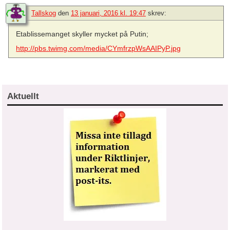
Tallskog
den
13 januari, 2016 kl. 19:47
skrev:
Etablissemanget skyller mycket på Putin;
http://pbs.twimg.com/media/CYmfrzpWsAAIPyP.jpg
Aktuellt