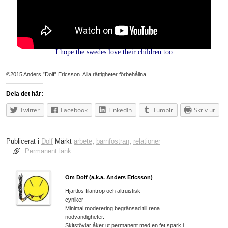
I hope the swedes love their children too
©2015 Anders ”Dolf” Ericsson. Alla rättigheter förbehållna.
Dela det här:
Twitter
Facebook
LinkedIn
Tumblr
Skriv ut
Publicerat i
Dolf
Märkt
arbete
,
barnfostran
,
relationer
Permanent länk
Om Dolf (a.k.a. Anders Ericsson)
Hjärtlös filantrop och altruistisk
cyniker
Minimal moderering begränsad till rena
nödvändigheter.
Skitstövlar åker ut permanent med en fet spark i