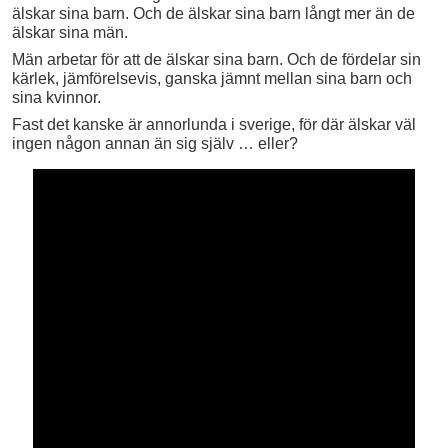
älskar sina barn. Och de älskar sina barn långt mer än de
älskar sina män.
Män arbetar för att de älskar sina barn. Och de fördelar sin
kärlek, jämförelsevis, ganska jämnt mellan sina barn och
sina kvinnor.
Fast det kanske är annorlunda i sverige, för där älskar väl
ingen någon annan än sig själv … eller?