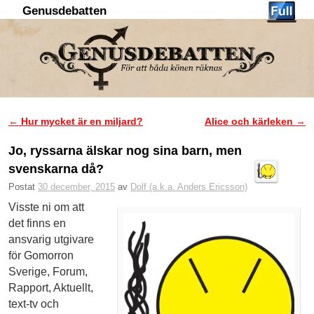
Genusdebatten
Hoppa till huvudinnehåll
Hoppa till sekundärt innehåll
←
Hur mycket är en miljard?
Alice och kärleken
→
Inläggsnavigering
Jo, ryssarna älskar nog sina barn, men
svenskarna då?
Postat
30 december, 2015
av
Dolf (a.k.a. Anders Ericsson)
Visste ni om att
det finns en
ansvarig utgivare
för Gomorron
Sverige, Forum,
Rapport, Aktuellt,
text-tv och