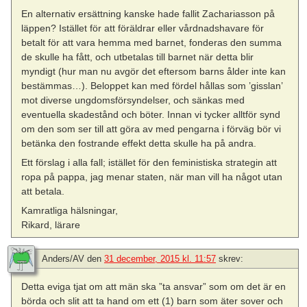
En alternativ ersättning kanske hade fallit Zachariasson på
läppen? Istället för att föräldrar eller vårdnadshavare för
betalt för att vara hemma med barnet, fonderas den summa
de skulle ha fått, och utbetalas till barnet när detta blir
myndigt (hur man nu avgör det eftersom barns ålder inte kan
bestämmas…). Beloppet kan med fördel hållas som ’gisslan’
mot diverse ungdomsförsyndelser, och sänkas med
eventuella skadestånd och böter. Innan vi tycker alltför synd
om den som ser till att göra av med pengarna i förväg bör vi
betänka den fostrande effekt detta skulle ha på andra.
Ett förslag i alla fall; istället för den feministiska strategin att
ropa på pappa, jag menar staten, när man vill ha något utan
att betala.
Kamratliga hälsningar,
Rikard, lärare
Anders/AV
den
31 december, 2015 kl. 11:57
skrev:
Detta eviga tjat om att män ska ”ta ansvar” som om det är en
börda och slit att ta hand om ett (1) barn som äter sover och