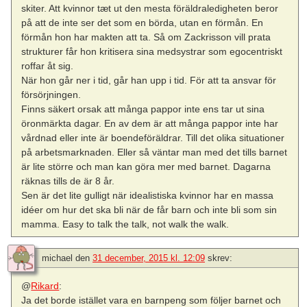
skiter. Att kvinnor tæt ut den mesta föräldraledigheten beror
på att de inte ser det som en börda, utan en förmån. En
förmån hon har makten att ta. Så om Zackrisson vill prata
strukturer får hon kritisera sina medsystrar som egocentriskt
roffar åt sig.
När hon går ner i tid, går han upp i tid. För att ta ansvar för
försörjningen.
Finns säkert orsak att många pappor inte ens tar ut sina
öronmärkta dagar. En av dem är att många pappor inte har
vårdnad eller inte är boendeföräldrar. Till det olika situationer
på arbetsmarknaden. Eller så väntar man med det tills barnet
är lite större och man kan göra mer med barnet. Dagarna
räknas tills de är 8 år.
Sen är det lite gulligt när idealistiska kvinnor har en massa
idéer om hur det ska bli när de får barn och inte bli som sin
mamma. Easy to talk the talk, not walk the walk.
michael
den
31 december, 2015 kl. 12:09
skrev:
@
Rikard
:
Ja det borde istället vara en barnpeng som följer barnet och