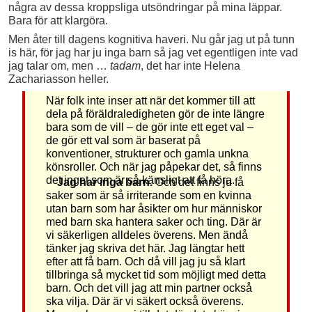
några av dessa kroppsliga utsöndringar på mina läppar.
Bara för att klargöra.
Men åter till dagens kognitiva haveri. Nu går jag ut på tunn
is här, för jag har ju inga barn så jag vet egentligen inte vad
jag talar om, men …
tadam
, det har inte Helena
Zachariasson heller.
När folk inte inser att när det kommer till att
dela på föräldraledigheten gör de inte längre
bara som de vill – de gör inte ett eget val –
de gör ett val som är baserat på
konventioner, strukturer och gamla unkna
könsroller. Och när jag påpekar det, så finns
det inget som är så känsligt att få höra.
Jag har inga barn.
Och det finns ju få
saker som är så irriterande som en kvinna
utan barn som har åsikter om hur människor
med barn ska hantera saker och ting. Där är
vi säkerligen alldeles överens. Men ändå
tänker jag skriva det här. Jag längtar hett
efter att få barn. Och då vill jag ju så klart
tillbringa så mycket tid som möjligt med detta
barn. Och det vill jag att min partner också
ska vilja. Där är vi säkert också överens.