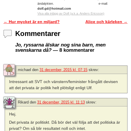
ändalykten. e-mail:
dolf.gd@hotmail.com
Visa alla inlägg av Dolf (a.k.a. Anders Ericsson)
←
Hur mycket är en miljard?
Alice och kärleken
→
Inläggsnavigering
Kommentarer
Jo, ryssarna älskar nog sina barn, men
svenskarna då?
— 8 kommentarer
michael
den
31 december, 2015 kl. 07:15
skrev:
Intressant att SVT och vänstern/feminister frångått devisen
att det privata är politik helt plötsligt enligt Ulf.
Rikard
den
31 december, 2015 kl. 11:13
skrev:
Hej.
Det privata är politiskt. Då bör det väl följa att det politiska är
privat? Om så blir resultatet noll och intet.