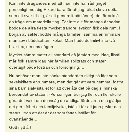
Kom inte dragandes med att man inte har råd (inget
personligt mot dig Rikard bara för att jag råkat skriva detta
som ett svar till dig, är ett generellt påstånde), det är också
en fråga om materiella ting. För inte allt för många år sedan
bodde de allra flesta mycket trängre, syskon fick dela rum. I
början av seklet bodde många familjer i samma enrummare,
man sov i bäddsoffan i köket. Man hade definitivt inte två
bilar tex, om ens någon.
Mycket sämre materiell standard då jämfört med idag, likväl
mår folk sämre idag när familjen splittrats och staten
övertagit både fostran och försörjning….
Nu behöver man inte sänka standarden riktigt så lågt som
sekelskiftets enrummare, men det går att vara hemma, fostra
sina barn själv istället för att överlåta det på dagis, minska
beroendet av staten. -Personligen tror jag fler och fler skulle
göra det valet om de insåg de andliga fördelarna och glädjen
det ger i frihet och familjelycka, istället för att jaga prylar och
status i tron att det är det som fattas istället för
ovanstående….
Gott nytt år!