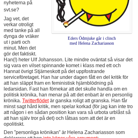
nyheterna på
svt.se?
Jag vet, det
verkar otroligt
med tanke på all
dynga de vräker
Eders Ödmjuke går i clinch
ut i parti och
med Helena Zachariasson
minut. Men det
gör det faktiskt.
Han(!) heter Ulf Johansson. Lite mindre oväntat så visar det
sig vara en vilset spinnande komet i klass med ett och
Hannat övrigt Stjärneskott på det uppfostrande
serviceföretaget. Han har under dagen fått en del kritik för
att han släppt fram en feministisk hjärnblödning på
ledarsidan. Fast han förnekar att det skulle handla om en
politisk krönika, han menar på att det enbart är en personlig
krönika.
Twitterflödet
är ganska roligt att granska. Han får
minst sagt hård kritik, men spelar korkad (för jag kan inte tro
att någon i en sådan position kan vara så urbota urblåst så
att han själv tror på det) och låtsas som att det är en
opolitiskt.
Den ”personliga krönikan” är Helena Zachariasson som