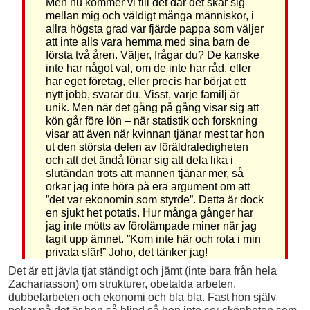
Men nu kommer vi till det där det skär sig
mellan mig och väldigt många människor, i
allra högsta grad var fjärde pappa som väljer
att inte alls vara hemma med sina barn de
första två åren. Väljer, frågar du? De kanske
inte har något val, om de inte har råd, eller
har eget företag, eller precis har börjat ett
nytt jobb, svarar du. Visst, varje familj är
unik. Men när det gång på gång visar sig att
kön går före lön – när statistik och forskning
visar att även när kvinnan tjänar mest tar hon
ut den största delen av föräldraledigheten
och att det ändå lönar sig att dela lika i
slutändan trots att mannen tjänar mer, så
orkar jag inte höra på era argument om att
”det var ekonomin som styrde”. Detta är dock
en sjukt het potatis. Hur många gånger har
jag inte mötts av förolämpade miner när jag
tagit upp ämnet. ”Kom inte här och rota i min
privata sfär!” Joho, det tänker jag!
Det är ett jävla tjat ständigt och jämt (inte bara från hela
Zachariasson) om strukturer, obetalda arbeten,
dubbelarbeten och ekonomi och bla bla. Fast hon själv