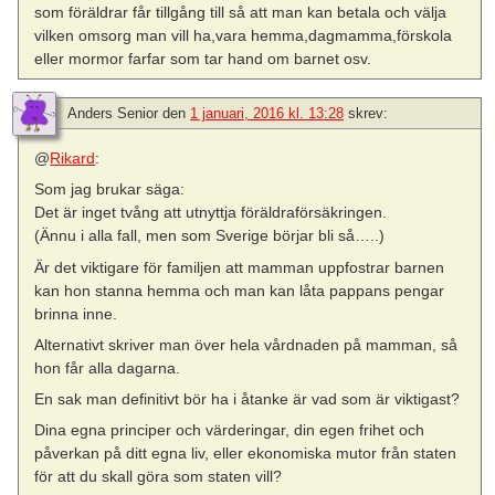
som föräldrar får tillgång till så att man kan betala och välja
vilken omsorg man vill ha,vara hemma,dagmamma,förskola
eller mormor farfar som tar hand om barnet osv.
Anders Senior
den
1 januari, 2016 kl. 13:28
skrev:
@
Rikard
:
Som jag brukar säga:
Det är inget tvång att utnyttja föräldraförsäkringen.
(Ännu i alla fall, men som Sverige börjar bli så…..)
Är det viktigare för familjen att mamman uppfostrar barnen
kan hon stanna hemma och man kan låta pappans pengar
brinna inne.
Alternativt skriver man över hela vårdnaden på mamman, så
hon får alla dagarna.
En sak man definitivt bör ha i åtanke är vad som är viktigast?
Dina egna principer och värderingar, din egen frihet och
påverkan på ditt egna liv, eller ekonomiska mutor från staten
för att du skall göra som staten vill?