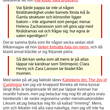
deklarerar att hon
inte köper våra argument
:
Var fjärde pappa tar inte ut någon
föräldraledighet under barnets första två år.
Gamla strukturer och könsroller ligger
bakom – inte argument som pengar, menar
Helena Zachariasson som vill göra upp med
föräldrarnas val och frågar sig: hur egna är
valen egentligen?
Det är samma fjolla som för någon vecka sedan stolt
tillkännagav att hon
tänker fortsätta tjata om mens
, och då
bland annat kläckte ur sig följande pärla:
Så det kan verka som att mens är på allas
läppar när kändisar som Strömqvist, Clara
Henry och Zara Larsson tar bladet från
munnen.
Med tanke på att jag faktiskt skrev
Kärlekens lön: The Joy of
Cunilingus
kan jag väl knappast förneka att mina kyssar
långt ifrån är begränsade till det par läppar kvinnan har
ovanför halsen, men jag betackar mig nog för att göra orala
hembesök i de nedre regionerna under menstruationstider.
Liksom att jag betackar mig för så kallad ”rimming”. Mens,
urin och fekalier må alla vara naturliga, men jag vill inte ha