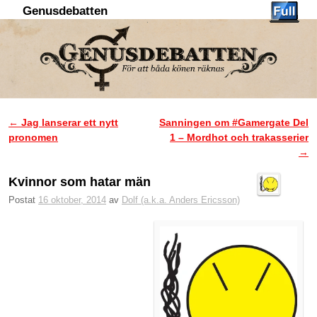
Genusdebatten
Hoppa till huvudinnehåll
Hoppa till sekundärt innehåll
←
Jag lanserar ett nytt
Sanningen om #Gamergate Del
Inläggsnavigering
pronomen
1 – Mordhot och trakasserier
→
Kvinnor som hatar män
Postat
16 oktober, 2014
av
Dolf (a.k.a. Anders Ericsson)