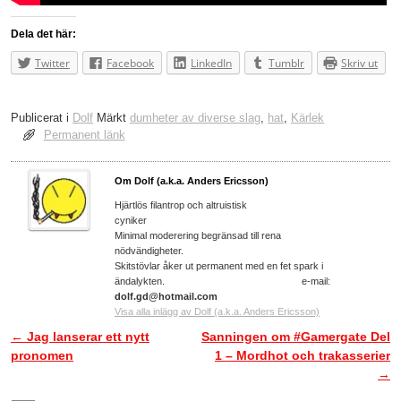
Dela det här:
Twitter
Facebook
LinkedIn
Tumblr
Skriv ut
Publicerat i
Dolf
Märkt
dumheter av diverse slag
,
hat
,
Kärlek
Permanent länk
Om Dolf (a.k.a. Anders Ericsson)
Hjärtlös filantrop och altruistisk
cyniker
Minimal moderering begränsad till rena
nödvändigheter.
Skitstövlar åker ut permanent med en fet spark i
ändalykten. e-mail:
dolf.gd@hotmail.com
Visa alla inlägg av Dolf (a.k.a. Anders Ericsson)
←
Jag lanserar ett nytt
Sanningen om #Gamergate Del
Inläggsnavigering
pronomen
1 – Mordhot och trakasserier
→