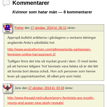
Kommentarer
Kvinnor som hatar män
— 8 kommentarer
Pether
den
17 oktober, 2014 kl. 00:12
skrev:
Appropå bullshit artiklarna i gårdagens o veckans tidningar
angående Anita’s påstådda hot.
http://www.avoiceformen.com/allnews/anita-sarkeesian-
feminism-online-harrassment-2/
Tydligen finns det inte så mycket grund i dem. O med tanke
på att hennes tidigare ’hot’ bevisats vara falska så är det lätt
att borsta bort dessa också. Hon och personer som henne
lever på uppmärksamhet, till vilket pris som helst.
Jens
den
17 oktober, 2014 kl. 03:18
skrev:
http://www.thesaid.net/culture/angry-feminists-are-mostly-
young-and-queer-new-study-reveals/