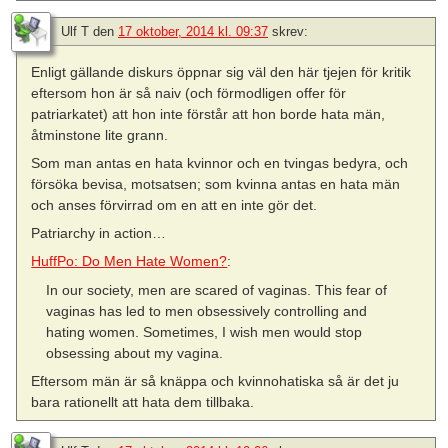
Ulf T
den
17 oktober, 2014 kl. 09:37
skrev:
Enligt gällande diskurs öppnar sig väl den här tjejen för kritik
eftersom hon är så naiv (och förmodligen offer för
patriarkatet) att hon inte förstår att hon borde hata män,
åtminstone lite grann.
Som man antas en hata kvinnor och en tvingas bedyra, och
försöka bevisa, motsatsen; som kvinna antas en hata män
och anses förvirrad om en att en inte gör det.
Patriarchy in action…
HuffPo: Do Men Hate Women?
:
In our society, men are scared of vaginas. This fear of
vaginas has led to men obsessively controlling and
hating women. Sometimes, I wish men would stop
obsessing about my vagina.
Eftersom män är så knäppa och kvinnohatiska så är det ju
bara rationellt att hata dem tillbaka.