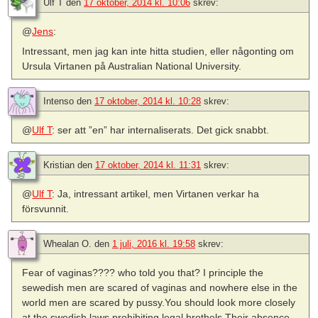
Ulf T
den
17 oktober, 2014 kl. 10:06
skrev:
@
Jens
:
Intressant, men jag kan inte hitta studien, eller någonting om
Ursula Virtanen på Australian National University.
Intenso
den
17 oktober, 2014 kl. 10:28
skrev:
@
Ulf T
: ser att ”en” har internaliserats. Det gick snabbt.
Kristian
den
17 oktober, 2014 kl. 11:31
skrev:
@
Ulf T
: Ja, intressant artikel, men Virtanen verkar ha
försvunnit.
Whealan O.
den
1 juli, 2016 kl. 19:58
skrev:
Fear of vaginas???? who told you that? I principle the
sewedish men are scared of vaginas and nowhere else in the
world men are scared by pussy.You should look more closely
at the swedish laws prohibiting legal brothels.Their absence