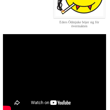
Eders Ödmjuke böjer sig för
övermakten