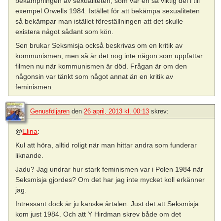
bekämpningen av sexualiteten, som var en så viktig del i till
exempel Orwells 1984. Istället för att bekämpa sexualiteten
så bekämpar man istället föreställningen att det skulle
existera något sådant som kön.
Sen brukar Seksmisja också beskrivas om en kritik av
kommunismen, men så är det nog inte någon som uppfattar
filmen nu när kommunismen är död. Frågan är om den
någonsin var tänkt som något annat än en kritik av
feminismen.
Genusföljaren
den
26 april, 2013 kl. 00:13
skrev:
@
Elina
:
Kul att höra, alltid roligt när man hittar andra som funderar
liknande.
Jadu? Jag undrar hur stark feminismen var i Polen 1984 när
Seksmisja gjordes? Om det har jag inte mycket koll erkänner
jag.
Intressant dock är ju kanske årtalen. Just det att Seksmisja
kom just 1984. Och att Y Hirdman skrev både om det