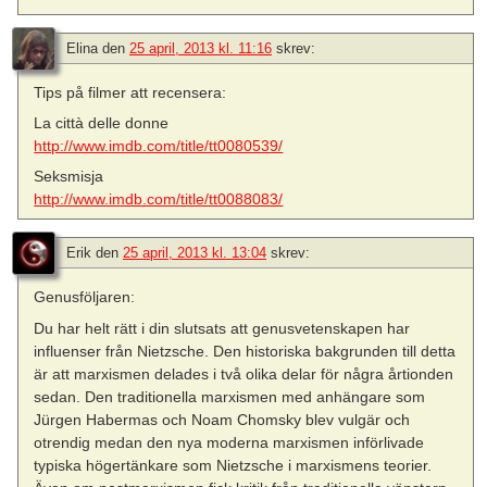
Elina
den
25 april, 2013 kl. 11:16
skrev:
Tips på filmer att recensera:
La città delle donne
http://www.imdb.com/title/tt0080539/
Seksmisja
http://www.imdb.com/title/tt0088083/
Erik
den
25 april, 2013 kl. 13:04
skrev:
Genusföljaren:
Du har helt rätt i din slutsats att genusvetenskapen har
influenser från Nietzsche. Den historiska bakgrunden till detta
är att marxismen delades i två olika delar för några årtionden
sedan. Den traditionella marxismen med anhängare som
Jürgen Habermas och Noam Chomsky blev vulgär och
otrendig medan den nya moderna marxismen införlivade
typiska högertänkare som Nietzsche i marxismens teorier.