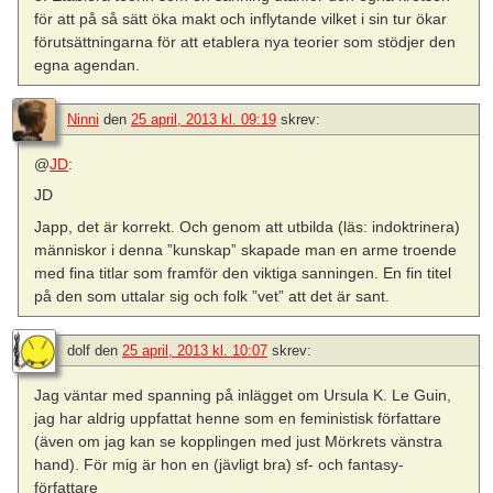
för att på så sätt öka makt och inflytande vilket i sin tur ökar
förutsättningarna för att etablera nya teorier som stödjer den
egna agendan.
Ninni
den
25 april, 2013 kl. 09:19
skrev:
@
JD
:
JD
Japp, det är korrekt. Och genom att utbilda (läs: indoktrinera)
människor i denna ”kunskap” skapade man en arme troende
med fina titlar som framför den viktiga sanningen. En fin titel
på den som uttalar sig och folk ”vet” att det är sant.
dolf
den
25 april, 2013 kl. 10:07
skrev:
Jag väntar med spanning på inlägget om Ursula K. Le Guin,
jag har aldrig uppfattat henne som en feministisk författare
(även om jag kan se kopplingen med just Mörkrets vänstra
hand). För mig är hon en (jävligt bra) sf- och fantasy-
författare