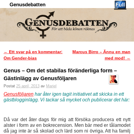
Genusdebatten
Hoppa till huvudinnehåll
Hoppa till sekundärt innehåll
←
Ett svar på en kommentar:
Marcus Birro – Ännu en man
Inläggsnavigering
Om Gender-bias
med mod!
→
Genus – Om det stabilas föränderliga form –
Gästinlägg av Genusföljaren
Postat
25 april, 2013
av
Mariel
Genusföljaren
har åter igen tagit initiativet att skicka in ett
gästblogginlägg. Vi tackar så mycket och publicerar det här:
Då var det åter dags för mig att försöka producera ett nytt
alster i form av en bokrecension. Men bär med er tålamodet
då jag inte är så skolad och lärd som ni övriga. Att ha familj