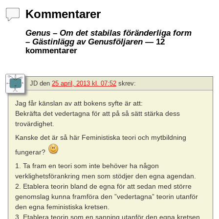
Kommentarer
Genus – Om det stabilas föränderliga form
– Gästinlägg av Genusföljaren
— 12
kommentarer
JD
den
25 april, 2013 kl. 07:52
skrev:
Jag får känslan av att bokens syfte är att:
Bekräfta det vedertagna för att på så sätt stärka dess
trovärdighet.
Kanske det är så här Feministiska teori och mytbildning
fungerar?
1. Ta fram en teori som inte behöver ha någon
verklighetsförankring men som stödjer den egna agendan.
2. Etablera teorin bland de egna för att sedan med större
genomslag kunna framföra den ”vedertagna” teorin utanför
den egna feministiska kretsen.
3. Etablera teorin som en sanning utanför den egna kretsen