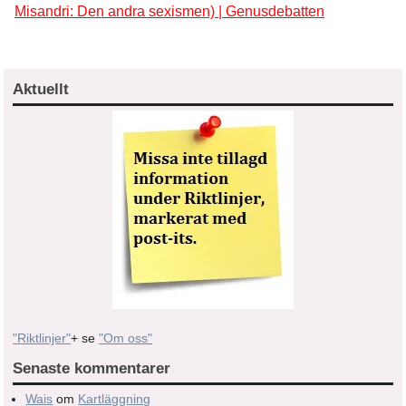
Misandri: Den andra sexismen) | Genusdebatten
Aktuellt
"Riktlinjer"
+ se
"Om oss"
Senaste kommentarer
Wais
om
Kartläggning