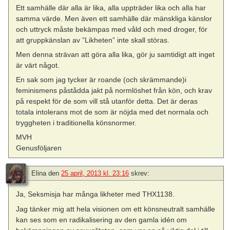
Ett samhälle där alla är lika, alla uppträder lika och alla har
samma värde. Men även ett samhälle där mänskliga känslor
och uttryck måste bekämpas med våld och med droger, för
att gruppkänslan av ”Likheten” inte skall störas.
Men denna strävan att göra alla lika, gör ju samtidigt att inget
är värt något.
En sak som jag tycker är roande (och skrämmande)i
feminismens påstådda jakt på normlöshet från kön, och krav
på respekt för de som vill stå utanför detta. Det är deras
totala intolerans mot de som är nöjda med det normala och
tryggheten i traditionella könsnormer.
MVH
Genusföljaren
Elina
den
25 april, 2013 kl. 23:16
skrev:
Ja, Seksmisja har många likheter med THX1138.
Jag tänker mig att hela visionen om ett könsneutralt samhälle
kan ses som en radikalisering av den gamla idén om