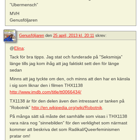
”Ubermensch”
MVH
Genusföljaren
Genusföljaren
den
25 april, 2013 kl. 20:11
skrev:
@
Elina
:
Tack för bra tipps. Jag stat och funderade på ”Seksmisja”
länge tills jag kom ihåg att jag faktiskt sett den för länge
sedan
Minns att jag tyckte om den, och minns att den har en känsla
i sig som liknar den i filmen THX1138
http://www.imdb.com/title/tt0066434/
TX1138 är för den delen även den intressant ur tanken på
”Robotnik”
http://en.wikipedia.org/wiki/Robotnik
.
På många sätt så måste det samhälle som visas i THX1138
vara nära nog ”sinnebilden” för den verklighet som närmast
kommer att beskriva det som Radikal/Queerfeminismen
pratar om!