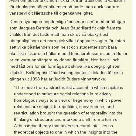
Även om postmarxismen fick kritik från traditionella vänstern
för ideologins högerinfluenser så hade man dock snarare
vänstervridit Nietzsche till oigenkännelighet.
Denna nya hippa ungdomliga ”postmarxism” med anhängare
som Jacques Derrida och Jean Baudrillard fick sin främsta
vitalitet från det faktum att man skrev så obskyrt och
obegripligt som det bara gick vilket öppnade vägen för i stort
sett vilka påståenden som helst och studenter som bara
okritiskt nickar och håller med. Genusprofessorn Judith Butler
är en varm anhängare av denna flumlära. Hon har till och
med fått pris för sin förmåga att skriva lika obegripligt som
idiotiskt. Kalkonpriset ”bad writing contest” delades för sista
gången ut 1998 här är Judith Butlers vinnarstycke.
”The move from a structuralist account in which capital is
understood to structure social relations in relatively
homologous ways to a view of hegemony in which power
relations are subject to repetition, convergence, and
rearticulation brought the question of temporality into the
thinking of structure, and marked a shift from a form of
Althusserian theory that takes structural totalities as
theoretical objects to one in which the insights into the