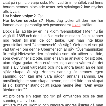
citat på i princip varje sida. Men vad är innehållet, vad finns
bortom hennes plockade texter och syftningar? Inte mycket
alls tyvärr.
Har boken volym?
Oja.
Har boken substans?
Njae. Jag tycker att den mer har
formen av ett personligt och postmodernt
Ukas
istället.
Dock slås jag lite av en insikt om ”Genusfolket” ! Men nu får
vi gå till 1885 och den lille Nietzsche minsann. Ja, ni känner
nog redan till min ide och tanke. Kan man inte likna
genusfolket med ”Ubermensch” så säg? Och om vi ser på
vad tanken om denne Ubermensch är så? ”Övermänniskan
är enligt Nietzsche den människa som når utöver sitt öde,
som övervinner sitt öde, som ensam är ansvarig för sitt öde,
utan några gudar. Hon erkänner inga andra värden än det
hon själv funnit värdefullt, och inga andra lagar, än de hon
själv skapat åt sig. Hennes sanning är hennes egen
sanning, och kan inte vara någon annans sanning. De
omständigheter som skapat henne, och det öde hon skapat
åt sig, kommer ständigt att skapa henne åter; ”Den eviga
återkomsten”.”
Att projicera sin egen ”politik” på omvärlden och se den
sanning man vill se.
Att vara maktfullkomlig och ignorera andras åsikter då man