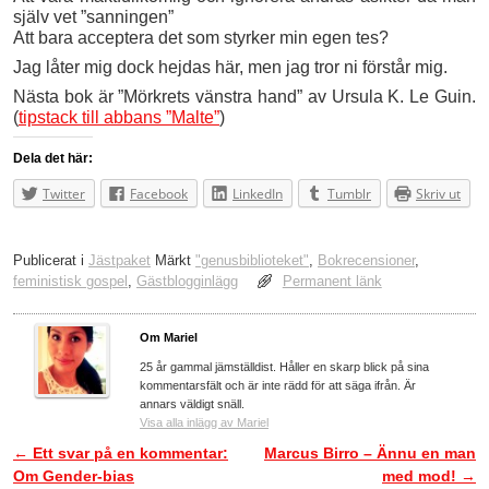
själv vet ”sanningen”
Att bara acceptera det som styrker min egen tes?
Jag låter mig dock hejdas här, men jag tror ni förstår mig.
Nästa bok är ”Mörkrets vänstra hand” av Ursula K. Le Guin.
(
tipstack till abbans ”Malte”
)
Dela det här:
Twitter
Facebook
LinkedIn
Tumblr
Skriv ut
Publicerat i
Jästpaket
Märkt
"genusbiblioteket"
,
Bokrecensioner
,
feministisk gospel
,
Gästblogginlägg
Permanent länk
Om Mariel
25 år gammal jämställdist. Håller en skarp blick på sina
kommentarsfält och är inte rädd för att säga ifrån. Är
annars väldigt snäll.
Visa alla inlägg av Mariel
←
Ett svar på en kommentar:
Marcus Birro – Ännu en man
Inläggsnavigering
Om Gender-bias
med mod!
→