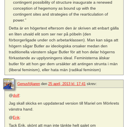
contingent possibility of structure inaugurate a renewed
conception of hegemony as bound up with the
contingent sites and strategies of the rearticulation of
power.”
Detta är en högertext eftersom den är skriven att enbart gälla
en liten utvald elit som ser ner på pöbeln (den
förborgerligade under och arbetarklassen). Man kan säga att
högern sågar Butler av ideologiska orsaker medan den
traditionella vänstern sågar Butler för att hon delar högerns
förkastande av upplysningens ideal. Feministerna älskar
butler för att hon ger dem ursäkter att antingen strunta i män
(liberal feminism), eller hata män (radikal feminism)
Genusföljaren
den
25 april, 2013 kl. 17:41
skrev:
@
dolf
:
Jag skall skicka en uppdaterad version till Mariel om Mörkrets
vänstra hand.
@
Erik
:
Tack Erik, skönt att man inte tänkte helt galet om