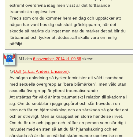
extremt överdrivna idag men visst är det fortfarande
traumatiska upplevelser.
Precis som om du kommer hem en dag och upptäcker att
någon har varit hos dig och stulit gräsklipparen, när det
skedde så märkte du inget men när du märker det så blir du
förbannad och tycker att dödsstraff skulle vara en rimlig
påföljd.
MJ
den
6 november, 2014 kl. 09:58
skrev:
@
Dolf (a.k.a. Anders Ericsson)
:
Av någon anledning så tycker feminister att våld i samband
med sexuella övergrepp är ”bara blåmärken”, men våld utan
sexuella övergrepp är ytterst traumatiserande.
Att utsättas för våld är inte traumatiskt i relation till skadorna i
sig. Om du snubblar i joggingspåret och slår huvudet i en
sten och får en hjärnskakning och en sårskada så gör det ont
och är otrevligt. Men är knappast en större händelse i livet.
Om du är ute och joggar och träffar en person som slår dig i
huvudet med en sten så att du får hjärnskakning och en
sårskada så är det en väldigt skrämmande upplevelse som