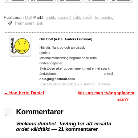
Publicerat i
Dolf
Märkt
juridik
,
sexuellt våld
,
språk
,
terminologi
Permanent länk
Om Dolf (a.k.a. Anders Ericsson)
Hjärtlös filantrop och altruistisk
cyniker
Minimal moderering begränsad till rena
nödvändigheter.
Skitstövlar åker ut permanent med en fet spark i
ändalykten. e-mail:
dolf.gd@hotmail.com
Visa alla inlägg av Dolf (a.k.a. Anders Ericsson)
←
Han hette Daniel
Var kan man tvångsplacera
Inläggsnavigering
barn?
→
Kommentarer
Veckans dumhet: tävling för att ersätta
ordet våldtäkt
— 21 kommentarer