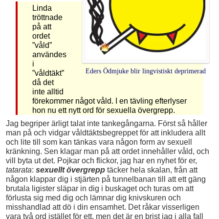
Linda
tröttnade
på att
ordet
”våld”
användes
i
Eders Ödmjuke blir lingvistiskt deprimerad
”våldtäkt”
då det
inte alltid
förekommer något våld. I en tävling efterlyser
hon nu ett nytt ord för sexuella övergrepp.
Jag begriper ärligt talat inte tankegångarna. Först så håller
man på och vidgar våldtäktsbegreppet för att inkludera allt
och lite till som kan tänkas vara någon form av sexuell
kränkning. Sen klagar man på att ordet innehåller våld, och
vill byta ut det. Pojkar och flickor, jag har en nyhet för er,
tatarata
:
sexuellt övergrepp
täcker hela skalan, från att
någon klappar dig i stjärten på tunnelbanan till att ett gäng
brutala ligister släpar in dig i buskaget och turas om att
förlusta sig med dig och lämnar dig knivskuren och
misshandlad att dö i din ensamhet. Det råkar visserligen
vara två ord istället för ett, men det är en brist jag i alla fall