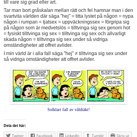
till vare sig grad eller art.
Tar man bort
gråskalan
mellan rätt och fel hamnar man i den
svartvita världen där säga ”hej” = titta lystet på någon = nypa
någon i rumpan = tjatsex = uppväckningssex = förgripa sig
på någon som är medvetslös = tilltvinga sig sex genom hot
= fysiskt tilltvinga sig sex = tilltvinga sig sex och allvarligt
skada någon = tilltvinga sig sex under så vidriga
omständigheter att offret avlider.
I min värld är i alla fall säga ”hej” ≠ tilltvinga sig sex under
så vidriga omständigheter att offret avlider.
Solklart fall av våldtäkt!
Dela det här:
Twitter
Facebook
LinkedIn
Tumblr
Skriv ut