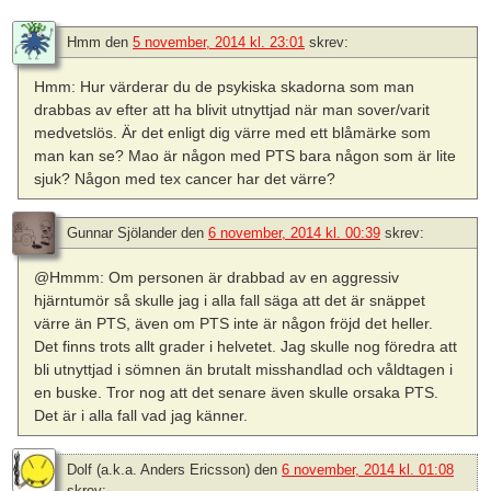
Hmm
den
5 november, 2014 kl. 23:01
skrev:
Hmm: Hur värderar du de psykiska skadorna som man
drabbas av efter att ha blivit utnyttjad när man sover/varit
medvetslös. Är det enligt dig värre med ett blåmärke som
man kan se? Mao är någon med PTS bara någon som är lite
sjuk? Någon med tex cancer har det värre?
Gunnar Sjölander
den
6 november, 2014 kl. 00:39
skrev:
@Hmmm: Om personen är drabbad av en aggressiv
hjärntumör så skulle jag i alla fall säga att det är snäppet
värre än PTS, även om PTS inte är någon fröjd det heller.
Det finns trots allt grader i helvetet. Jag skulle nog föredra att
bli utnyttjad i sömnen än brutalt misshandlad och våldtagen i
en buske. Tror nog att det senare även skulle orsaka PTS.
Det är i alla fall vad jag känner.
Dolf (a.k.a. Anders Ericsson)
den
6 november, 2014 kl. 01:08
skrev: