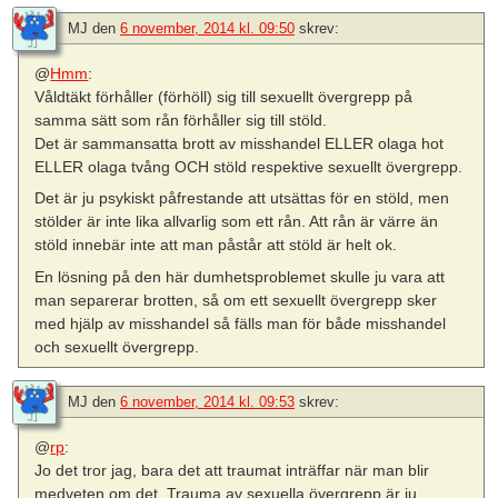
MJ
den
6 november, 2014 kl. 09:50
skrev:
@
Hmm
:
Våldtäkt förhåller (förhöll) sig till sexuellt övergrepp på
samma sätt som rån förhåller sig till stöld.
Det är sammansatta brott av misshandel ELLER olaga hot
ELLER olaga tvång OCH stöld respektive sexuellt övergrepp.
Det är ju psykiskt påfrestande att utsättas för en stöld, men
stölder är inte lika allvarlig som ett rån. Att rån är värre än
stöld innebär inte att man påstår att stöld är helt ok.
En lösning på den här dumhetsproblemet skulle ju vara att
man separerar brotten, så om ett sexuellt övergrepp sker
med hjälp av misshandel så fälls man för både misshandel
och sexuellt övergrepp.
MJ
den
6 november, 2014 kl. 09:53
skrev:
@
rp
:
Jo det tror jag, bara det att traumat inträffar när man blir
medveten om det. Trauma av sexuella övergrepp är ju