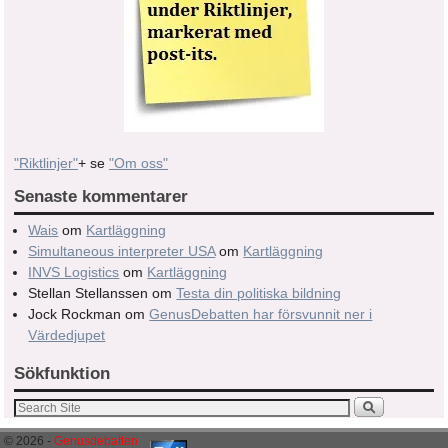
"Riktlinjer"
+ se
"Om oss"
Senaste kommentarer
Wais
om
Kartläggning
Simultaneous interpreter USA
om
Kartläggning
INVS Logistics
om
Kartläggning
Stellan Stellanssen
om
Testa din politiska bildning
Jock Rockman
om
GenusDebatten har försvunnit ner i
Värdedjupet
Sökfunktion
© 2026 -
Genusdebatten