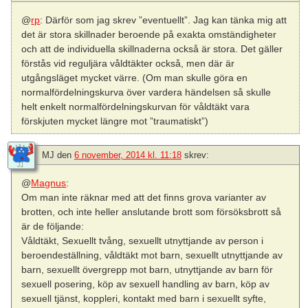
@
rp
: Därför som jag skrev ”eventuellt”. Jag kan tänka mig att
det är stora skillnader beroende på exakta omständigheter
och att de individuella skillnaderna också är stora. Det gäller
förstås vid reguljära våldtäkter också, men där är
utgångsläget mycket värre. (Om man skulle göra en
normalfördelningskurva över vardera händelsen så skulle
helt enkelt normalfördelningskurvan för våldtäkt vara
förskjuten mycket längre mot ”traumatiskt”)
MJ
den
6 november, 2014 kl. 11:18
skrev:
@
Magnus
:
Om man inte räknar med att det finns grova varianter av
brotten, och inte heller anslutande brott som försöksbrott så
är de följande:
Våldtäkt, Sexuellt tvång, sexuellt utnyttjande av person i
beroendeställning, våldtäkt mot barn, sexuellt utnyttjande av
barn, sexuellt övergrepp mot barn, utnyttjande av barn för
sexuell posering, köp av sexuell handling av barn, köp av
sexuell tjänst, koppleri, kontakt med barn i sexuellt syfte,