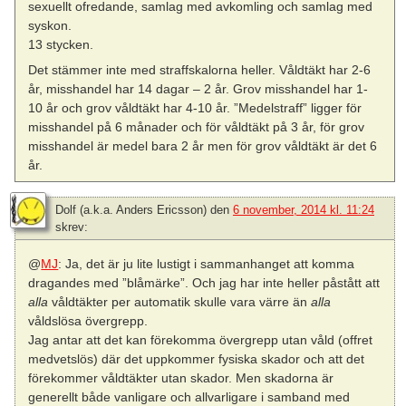
sexuellt ofredande, samlag med avkomling och samlag med
syskon.
13 stycken.
Det stämmer inte med straffskalorna heller. Våldtäkt har 2-6
år, misshandel har 14 dagar – 2 år. Grov misshandel har 1-
10 år och grov våldtäkt har 4-10 år. ”Medelstraff” ligger för
misshandel på 6 månader och för våldtäkt på 3 år, för grov
misshandel är medel bara 2 år men för grov våldtäkt är det 6
år.
Dolf (a.k.a. Anders Ericsson)
den
6 november, 2014 kl. 11:24
skrev:
@
MJ
: Ja, det är ju lite lustigt i sammanhanget att komma
dragandes med ”blåmärke”. Och jag har inte heller påstått att
alla
våldtäkter per automatik skulle vara värre än
alla
våldslösa övergrepp.
Jag antar att det kan förekomma övergrepp utan våld (offret
medvetslös) där det uppkommer fysiska skador och att det
förekommer våldtäkter utan skador. Men skadorna är
generellt både vanligare och allvarligare i samband med