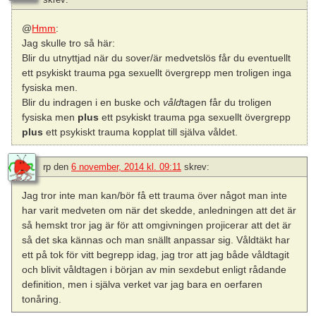
@
Hmm
:
Jag skulle tro så här:
Blir du utnyttjad när du sover/är medvetslös får du eventuellt
ett psykiskt trauma pga sexuellt övergrepp men troligen inga
fysiska men.
Blir du indragen i en buske och
våld
tagen får du troligen
fysiska men
plus
ett psykiskt trauma pga sexuellt övergrepp
plus
ett psykiskt trauma kopplat till själva våldet.
rp
den
6 november, 2014 kl. 09:11
skrev:
Jag tror inte man kan/bör få ett trauma över något man inte
har varit medveten om när det skedde, anledningen att det är
så hemskt tror jag är för att omgivningen projicerar att det är
så det ska kännas och man snällt anpassar sig. Våldtäkt har
ett på tok för vitt begrepp idag, jag tror att jag både våldtagit
och blivit våldtagen i början av min sexdebut enligt rådande
definition, men i själva verket var jag bara en oerfaren
tonåring.