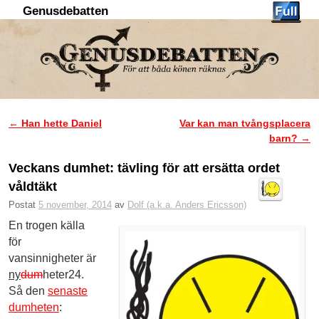
Genusdebatten
Hoppa till huvudinnehåll
Hoppa till sekundärt innehåll
←
Han hette Daniel
Var kan man tvångsplacera
Inläggsnavigering
barn?
→
Veckans dumhet: tävling för att ersätta ordet
våldtäkt
Postat
5 november, 2014
av
Dolf (a.k.a. Anders Ericsson)
En trogen källa
för
vansinnigheter är
ny
dum
heter24.
Så den
senaste
dumheten
: