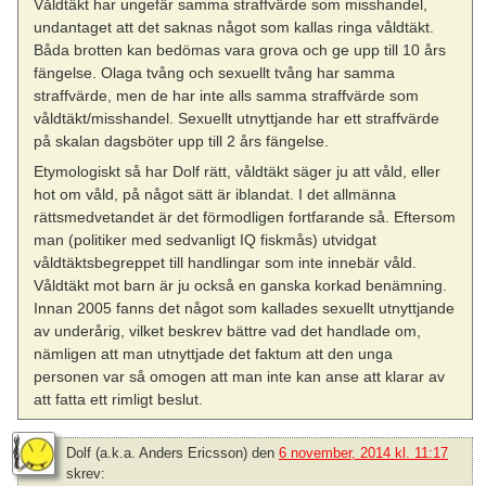
Våldtäkt har ungefär samma straffvärde som misshandel,
undantaget att det saknas något som kallas ringa våldtäkt.
Båda brotten kan bedömas vara grova och ge upp till 10 års
fängelse. Olaga tvång och sexuellt tvång har samma
straffvärde, men de har inte alls samma straffvärde som
våldtäkt/misshandel. Sexuellt utnyttjande har ett straffvärde
på skalan dagsböter upp till 2 års fängelse.
Etymologiskt så har Dolf rätt, våldtäkt säger ju att våld, eller
hot om våld, på något sätt är iblandat. I det allmänna
rättsmedvetandet är det förmodligen fortfarande så. Eftersom
man (politiker med sedvanligt IQ fiskmås) utvidgat
våldtäktsbegreppet till handlingar som inte innebär våld.
Våldtäkt mot barn är ju också en ganska korkad benämning.
Innan 2005 fanns det något som kallades sexuellt utnyttjande
av underårig, vilket beskrev bättre vad det handlade om,
nämligen att man utnyttjade det faktum att den unga
personen var så omogen att man inte kan anse att klarar av
att fatta ett rimligt beslut.
Dolf (a.k.a. Anders Ericsson)
den
6 november, 2014 kl. 11:17
skrev: