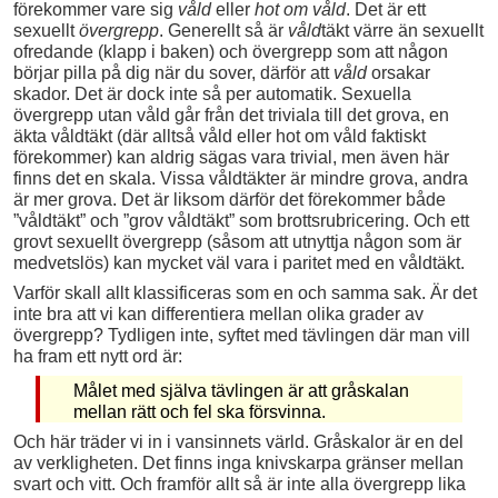
förekommer vare sig
våld
eller
hot om våld
. Det är ett
sexuellt
övergrepp
. Generellt så är
våld
täkt värre än sexuellt
ofredande (klapp i baken) och övergrepp som att någon
börjar pilla på dig när du sover, därför att
våld
orsakar
skador. Det är dock inte så per automatik. Sexuella
övergrepp utan våld går från det triviala till det grova, en
äkta våldtäkt (där alltså våld eller hot om våld faktiskt
förekommer) kan aldrig sägas vara trivial, men även här
finns det en skala. Vissa våldtäkter är mindre grova, andra
är mer grova. Det är liksom därför det förekommer både
”våldtäkt” och ”grov våldtäkt” som brottsrubricering. Och ett
grovt sexuellt övergrepp (såsom att utnyttja någon som är
medvetslös) kan mycket väl vara i paritet med en våldtäkt.
Varför skall allt klassificeras som en och samma sak. Är det
inte bra att vi kan differentiera mellan olika grader av
övergrepp? Tydligen inte, syftet med tävlingen där man vill
ha fram ett nytt ord är:
Målet med själva tävlingen är att gråskalan
mellan rätt och fel ska försvinna.
Och här träder vi in i vansinnets värld. Gråskalor är en del
av verkligheten. Det finns inga knivskarpa gränser mellan
svart och vitt. Och framför allt så är inte alla övergrepp lika