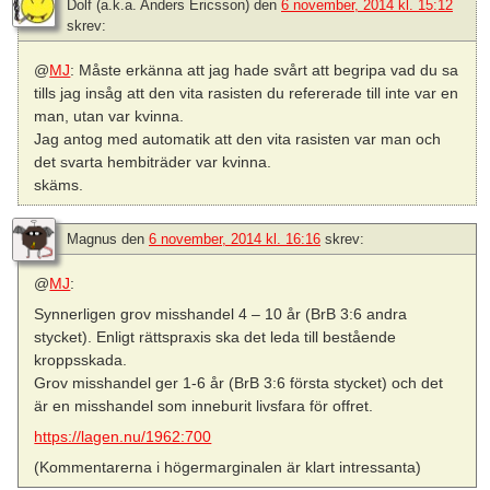
Dolf (a.k.a. Anders Ericsson)
den
6 november, 2014 kl. 15:12
skrev:
@
MJ
: Måste erkänna att jag hade svårt att begripa vad du sa
tills jag insåg att den vita rasisten du refererade till inte var en
man, utan var kvinna.
Jag antog med automatik att den vita rasisten var man och
det svarta hembiträder var kvinna.
skäms.
Magnus
den
6 november, 2014 kl. 16:16
skrev:
@
MJ
:
Synnerligen grov misshandel 4 – 10 år (BrB 3:6 andra
stycket). Enligt rättspraxis ska det leda till bestående
kroppsskada.
Grov misshandel ger 1-6 år (BrB 3:6 första stycket) och det
är en misshandel som inneburit livsfara för offret.
https://lagen.nu/1962:700
(Kommentarerna i högermarginalen är klart intressanta)