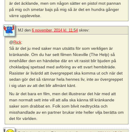
är det äcklande, men om någon sätter en pistol mot pannan
på mig och smetar bajs på mig så är det en hundra gånger
värre upplevelse.
MJ
den
6 november, 2014 kl. 11:54
skrev:
@
Rick
:
Så är det ju med saker man utsätts för som verkligen är
kränkande. Om du har sett filmen Niceville (The Help) så
innehåller den en händelse där en vit rasist blir bjuden på
chokladpaj spetsad med avföring av ett svart hembiträde.
Rasister är livärdd att övergreppet ska komma ut och när det
sedan gör det så rämnar hela hennes liv, inte av övergreppet
i sig utan av att det blir allmänt känt.
Nu är det bara en film, men det illustrerar det här med att
man normalt sett inte vill att alla ska känna till kränkande
saker som drabbat en. Folk som blivit nedtryckta och
misshandlade av en partner brukar inte heller vilja berätta om
det för världen.