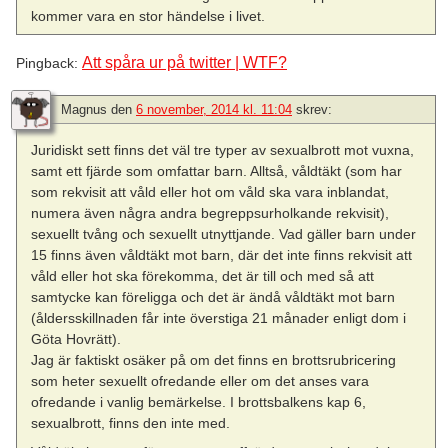
kommer vara en stor händelse i livet.
Att spåra ur på twitter | WTF?
Pingback:
Magnus
den
6 november, 2014 kl. 11:04
skrev:
Juridiskt sett finns det väl tre typer av sexualbrott mot vuxna,
samt ett fjärde som omfattar barn. Alltså, våldtäkt (som har
som rekvisit att våld eller hot om våld ska vara inblandat,
numera även några andra begreppsurholkande rekvisit),
sexuellt tvång och sexuellt utnyttjande. Vad gäller barn under
15 finns även våldtäkt mot barn, där det inte finns rekvisit att
våld eller hot ska förekomma, det är till och med så att
samtycke kan föreligga och det är ändå våldtäkt mot barn
(åldersskillnaden får inte överstiga 21 månader enligt dom i
Göta Hovrätt).
Jag är faktiskt osäker på om det finns en brottsrubricering
som heter sexuellt ofredande eller om det anses vara
ofredande i vanlig bemärkelse. I brottsbalkens kap 6,
sexualbrott, finns den inte med.