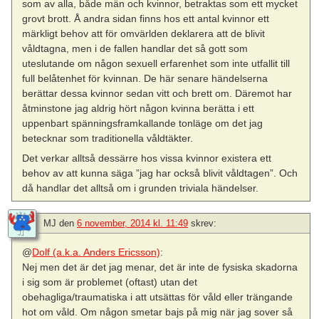
som av alla, både män och kvinnor, betraktas som ett mycket
grovt brott. Å andra sidan finns hos ett antal kvinnor ett
märkligt behov att för omvärlden deklarera att de blivit
våldtagna, men i de fallen handlar det så gott som
uteslutande om någon sexuell erfarenhet som inte utfallit till
full belåtenhet för kvinnan. De här senare händelserna
berättar dessa kvinnor sedan vitt och brett om. Däremot har
åtminstone jag aldrig hört någon kvinna berätta i ett
uppenbart spänningsframkallande tonläge om det jag
betecknar som traditionella våldtäkter.
Det verkar alltså dessärre hos vissa kvinnor existera ett
behov av att kunna säga ”jag har också blivit våldtagen”. Och
då handlar det alltså om i grunden triviala händelser.
MJ
den
6 november, 2014 kl. 11:49
skrev:
@
Dolf (a.k.a. Anders Ericsson)
:
Nej men det är det jag menar, det är inte de fysiska skadorna
i sig som är problemet (oftast) utan det
obehagliga/traumatiska i att utsättas för våld eller trängande
hot om våld. Om någon smetar bajs på mig när jag sover så