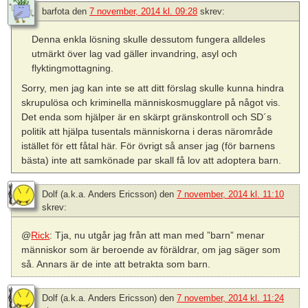
barfota
den
7 november, 2014 kl. 09:28
skrev:
Denna enkla lösning skulle dessutom fungera alldeles
utmärkt över lag vad gäller invandring, asyl och
flyktingmottagning.
Sorry, men jag kan inte se att ditt förslag skulle kunna hindra
skrupulösa och kriminella människosmugglare på något vis.
Det enda som hjälper är en skärpt gränskontroll och SD´s
politik att hjälpa tusentals människorna i deras närområde
istället för ett fåtal här. För övrigt så anser jag (för barnens
bästa) inte att samkönade par skall få lov att adoptera barn.
Dolf (a.k.a. Anders Ericsson)
den
7 november, 2014 kl. 11:10
skrev:
@
Rick
: Tja, nu utgår jag från att man med ”barn” menar
människor som är beroende av föräldrar, om jag säger som
så. Annars är de inte att betrakta som barn.
Dolf (a.k.a. Anders Ericsson)
den
7 november, 2014 kl. 11:24