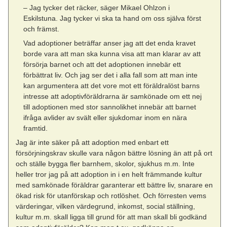
– Jag tycker det räcker, säger Mikael Ohlzon i
Eskilstuna. Jag tycker vi ska ta hand om oss själva först
och främst.
Vad adoptioner beträffar anser jag att det enda kravet
borde vara att man ska kunna visa att man klarar av att
försörja barnet och att det adoptionen innebär ett
förbättrat liv. Och jag ser det i alla fall som att man inte
kan argumentera att det vore mot ett föräldralöst barns
intresse att adoptivföräldrarna är samkönade om ett nej
till adoptionen med stor sannolikhet innebär att barnet
ifråga avlider av svält eller sjukdomar inom en nära
framtid.
Jag är inte säker på att adoption med enbart ett
försörjningskrav skulle vara någon bättre lösning än att på ort
och ställe bygga fler barnhem, skolor, sjukhus m.m. Inte
heller tror jag på att adoption in i en helt främmande kultur
med samkönade föräldrar garanterar ett bättre liv, snarare en
ökad risk för utanförskap och rotlöshet. Och förresten vems
värderingar, vilken värdegrund, inkomst, social ställning,
kultur m.m. skall ligga till grund för att man skall bli godkänd