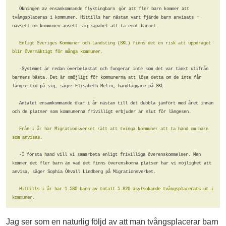
Ökningen av ensamkommande flyktingbarn
gör att fler barn kommer att 
– 
tvångsplaceras i kommuner. Hittills 
har nästan vart fjärde barn anvisats 
oavsett om kommunen ansett sig 
kapabel att ta emot barnet.           
Enligt Sveriges Kommuner och Landsting 
(SKL) finns det en risk att uppdraget 
blir övermäktigt för många kommuner.  
-Systemet är redan överbelastat och 
fungerar inte som det var tänkt 
utifrån 
barnens bästa. Det är omöjligt 
för kommunerna att lösa detta om de 
inte får 
längre tid på sig, säger 
Elisabeth Melin, handläggare på SKL.  
Antalet ensamkommande ökar i år nästan 
till det dubbla jämfört med året innan 
och de platser som kommunerna frivill
igt erbjuder är slut för längesen.    
Från i år har Migrationsverket rätt 
att tvinga kommuner att ta hand om 
barn 
som anvisas.                     
-I första hand vill vi samarbeta en
ligt frivilliga överenskommelser. Men 
kommer det fler barn än vad det finns 
överenskomna platser har vi möjlighet 
att 
anvisa, säger Sophia Öhvall 
Lindberg på Migrationsverket.         
Hittills i år har 1.580 barn av totalt 
5.820 asylsökande tvångsplacerats ut 
i 
kommuner.         
Jag ser som en naturlig följd av att man tvångsplacerar barn