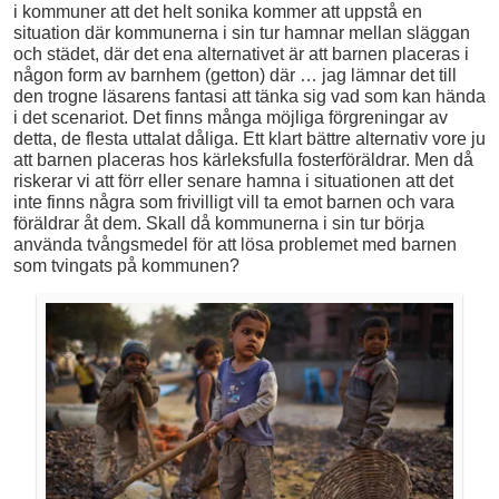
i kommuner att det helt sonika kommer att uppstå en
situation där kommunerna i sin tur hamnar mellan släggan
och städet, där det ena alternativet är att barnen placeras i
någon form av barnhem (getton) där … jag lämnar det till
den trogne läsarens fantasi att tänka sig vad som kan hända
i det scenariot. Det finns många möjliga förgreningar av
detta, de flesta uttalat dåliga. Ett klart bättre alternativ vore ju
att barnen placeras hos kärleksfulla fosterföräldrar. Men då
riskerar vi att förr eller senare hamna i situationen att det
inte finns några som frivilligt vill ta emot barnen och vara
föräldrar åt dem. Skall då kommunerna i sin tur börja
använda tvångsmedel för att lösa problemet med barnen
som tvingats på kommunen?