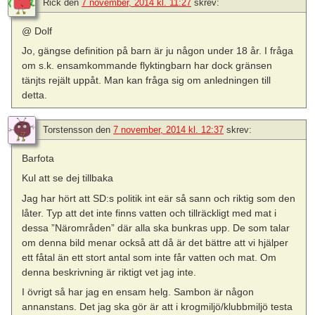
Rick
den
7 november, 2014 kl. 11:27
skrev:
@ Dolf
Jo, gängse definition på barn är ju någon under 18 år. I fråga
om s.k. ensamkommande flyktingbarn har dock gränsen
tänjts rejält uppåt. Man kan fråga sig om anledningen till
detta.
Torstensson
den
7 november, 2014 kl. 12:37
skrev:
Barfota
Kul att se dej tillbaka
Jag har hört att SD:s politik int eär så sann och riktig som den
låter. Typ att det inte finns vatten och tillräckligt med mat i
dessa ”Närområden” där alla ska bunkras upp. De som talar
om denna bild menar också att då är det bättre att vi hjälper
ett fåtal än ett stort antal som inte får vatten och mat. Om
denna beskrivning är riktigt vet jag inte.
I övrigt så har jag en ensam helg. Sambon är någon
annanstans. Det jag ska gör är att i krogmiljö/klubbmiljö testa