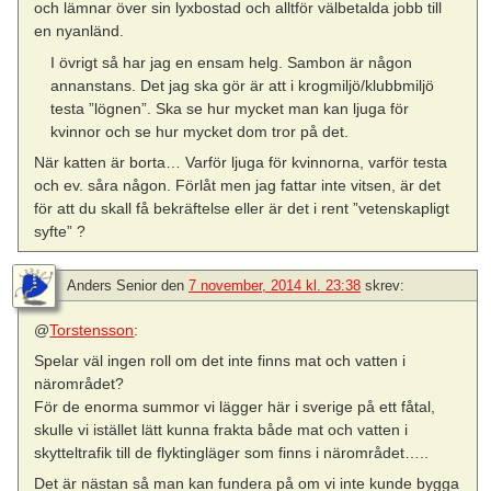
och lämnar över sin lyxbostad och alltför välbetalda jobb till
en nyanländ.
I övrigt så har jag en ensam helg. Sambon är någon
annanstans. Det jag ska gör är att i krogmiljö/klubbmiljö
testa ”lögnen”. Ska se hur mycket man kan ljuga för
kvinnor och se hur mycket dom tror på det.
När katten är borta… Varför ljuga för kvinnorna, varför testa
och ev. såra någon. Förlåt men jag fattar inte vitsen, är det
för att du skall få bekräftelse eller är det i rent ”vetenskapligt
syfte” ?
Anders Senior
den
7 november, 2014 kl. 23:38
skrev:
@
Torstensson
:
Spelar väl ingen roll om det inte finns mat och vatten i
närområdet?
För de enorma summor vi lägger här i sverige på ett fåtal,
skulle vi istället lätt kunna frakta både mat och vatten i
skytteltrafik till de flyktingläger som finns i närområdet…..
Det är nästan så man kan fundera på om vi inte kunde bygga