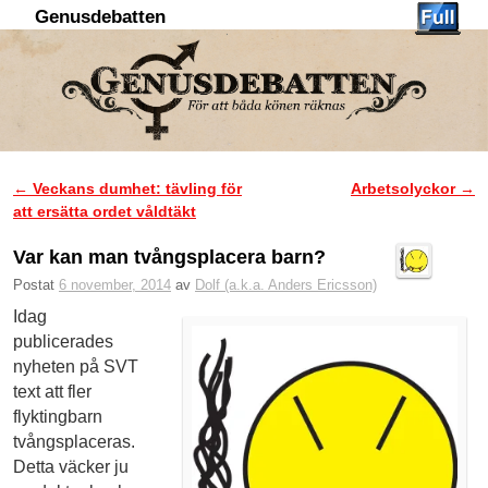
Genusdebatten
Hoppa till huvudinnehåll
Hoppa till sekundärt innehåll
←
Veckans dumhet: tävling för
Arbetsolyckor
→
Inläggsnavigering
att ersätta ordet våldtäkt
Var kan man tvångsplacera barn?
Postat
6 november, 2014
av
Dolf (a.k.a. Anders Ericsson)
Idag
publicerades
nyheten på SVT
text att fler
flyktingbarn
tvångsplaceras.
Detta väcker ju