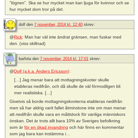
”lögnen”. Ska se hur mycket man kan ljuga för kvinnor och se
hur mycket dom tror på det.
dolf
den
7 november, 2014 kl. 12:40
skrev:
@
Rick
: Man har väl inte ändrat gränsen, man fuskar med
den. (viss skillnad)
barfota
den
7 november, 2014 kl. 17:01
skrev:
@
Dolf (a.k.a. Anders Ericsson)
:
[…] Jag menar bara att mottagningskvoter skulle
etableras nedifrån, och då skulle de väl förmodligen bli
mer realistiska. […]
Givetvis så borde mottagningskvoterna etableras nedifrån
men så har aldrig varit fallet åtminstone inte om man menar
att
nedifrån
skulle vara en måttstock för vanliga människors
önskan. Det är trots allt bara 10% av Sveriges befolkning
som är
för en ökad invandring
och här finns en kommentar
som jag bara kan instämma i…