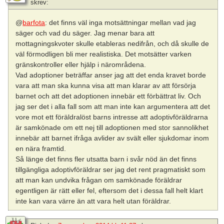
skrev:
@
barfota
: det finns väl inga motsättningar mellan vad jag
säger och vad du säger. Jag menar bara att
mottagningskvoter skulle etableras nedifrån, och då skulle de
väl förmodligen bli mer realistiska. Det motsätter varken
gränskontroller eller hjälp i närområdena.
Vad adoptioner beträffar anser jag att det enda kravet borde
vara att man ska kunna visa att man klarar av att försörja
barnet och att det adoptionen innebär ett förbättrat liv. Och
jag ser det i alla fall som att man inte kan argumentera att det
vore mot ett föräldralöst barns intresse att adoptivföräldrarna
är samkönade om ett nej till adoptionen med stor sannolikhet
innebär att barnet ifråga avlider av svält eller sjukdomar inom
en nära framtid.
Så länge det finns fler utsatta barn i svår nöd än det finns
tillgängliga adoptivföräldrar ser jag det rent pragmatiskt som
att man kan undvika frågan om samkönade föräldrar
egentligen är rätt eller fel, eftersom det i dessa fall helt klart
inte kan vara värre än att vara helt utan föräldrar.