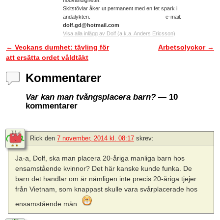
nödvändigheter.
Skitstövlar åker ut permanent med en fet spark i
ändalykten. e-mail:
dolf.gd@hotmail.com
Visa alla inlägg av Dolf (a.k.a. Anders Ericsson)
←
Veckans dumhet: tävling för
Arbetsolyckor
→
Inläggsnavigering
att ersätta ordet våldtäkt
Kommentarer
Var kan man tvångsplacera barn?
— 10
kommentarer
Rick
den
7 november, 2014 kl. 08:17
skrev:
Ja-a, Dolf, ska man placera 20-åriga manliga barn hos
ensamstående kvinnor? Det här kanske kunde funka. De
barn det handlar om är nämligen inte precis 20-åriga tjejer
från Vietnam, som knappast skulle vara svårplacerade hos
ensamstående män.