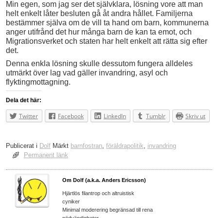
Min egen, som jag ser det självklara, lösning vore att man
helt enkelt låter besluten gå åt andra hållet. Familjerna
bestämmer själva om de vill ta hand om barn, kommunerna
anger utifrånd det hur många barn de kan ta emot, och
Migrationsverket och staten har helt enkelt att rätta sig efter
det.
Denna enkla lösning skulle dessutom fungera alldeles
utmärkt över lag vad gäller invandring, asyl och
flyktingmottagning.
Dela det här:
Twitter
Facebook
LinkedIn
Tumblr
Skriv ut
Publicerat i
Dolf
Märkt
barnfostran
,
föräldrapolitik
,
invandring
Permanent länk
Om Dolf (a.k.a. Anders Ericsson)
Hjärtlös filantrop och altruistisk
cyniker
Minimal moderering begränsad till rena