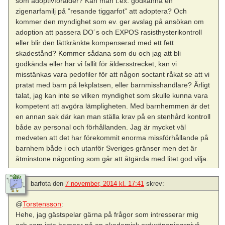
som adoptivförälder? Kan man t.ex. godkänna en
zigenarfamilj på ”resande tiggarfot” att adoptera? Och
kommer den myndighet som ev. ger avslag på ansökan om
adoption att passera DO´s och EXPOS rasisthysterikontroll
eller blir den lättkränkte kompenserad med ett fett
skadestånd? Kommer sådana som du och jag att bli
godkända eller har vi fallit för åldersstrecket, kan vi
misstänkas vara pedofiler för att någon soctant råkat se att vi
pratat med barn på lekplatsen, eller barnmisshandlare? Ärligt
talat, jag kan inte se vilken myndighet som skulle kunna vara
kompetent att avgöra lämpligheten. Med barnhemmen är det
en annan sak där kan man ställa krav på en stenhård kontroll
både av personal och förhållanden. Jag är mycket väl
medveten att det har förekommit enorma missförhållande på
barnhem både i och utanför Sveriges gränser men det är
åtminstone någonting som går att åtgärda med litet god vilja.
barfota
den
7 november, 2014 kl. 17:41
skrev:
@
Torstensson
:
Hehe, jag gästspelar gärna på frågor som intresserar mig