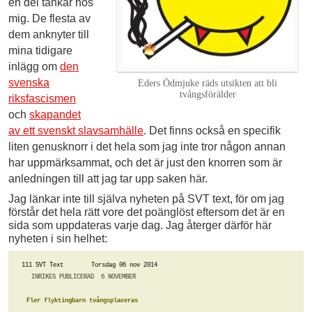
en del tankar hos
mig. De flesta av
dem anknyter till
mina tidigare
inlägg om
den
svenska
Eders Ödmjuke räds utsikten att bli
tvångsförälder
riksfascismen
och
skapandet
av ett svenskt slavsamhälle
. Det finns också en specifik
liten genusknorr i det hela som jag inte tror någon annan
har uppmärksammat, och det är just den knorren som är
anledningen till att jag tar upp saken här.
Jag länkar inte till själva nyheten på SVT text, för om jag
förstår det hela rätt vore det poänglöst eftersom det är en
sida som uppdateras varje dag. Jag återger därför här
nyheten i sin helhet:
111 SVT Text        Torsdag 06 nov 2014
INRIKES PUBLICERAD  6 NOVEMBER       
Fler flyktingbarn tvångsplaceras      