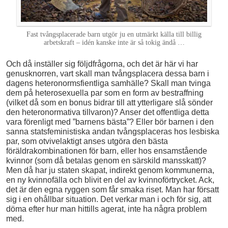
Fast tvångsplacerade barn utgör ju en utmärkt källa till billig
arbetskraft – idén kanske inte är så tokig ändå …
Och då inställer sig följdfrågorna, och det är här vi har
genusknorren, vart skall man tvångsplacera dessa barn i
dagens heteronormsfientliga samhälle? Skall man tvinga
dem på heterosexuella par som en form av bestraffning
(vilket då som en bonus bidrar till att ytterligare slå sönder
den heteronormativa tillvaron)? Anser det offentliga detta
vara förenligt med ”barnens bästa”? Eller bör barnen i den
sanna statsfeministiska andan tvångsplaceras hos lesbiska
par, som otvivelaktigt anses utgöra den bästa
föräldrakombinationen för barn, eller hos ensamstående
kvinnor (som då betalas genom en särskild mansskatt)?
Men då har ju staten skapat, indirekt genom kommunerna,
en ny kvinnofälla och blivit en del av kvinnoförtrycket. Ack,
det är den egna ryggen som får smaka riset. Man har försatt
sig i en ohållbar situation. Det verkar man i och för sig, att
döma efter hur man hittills agerat, inte ha några problem
med.