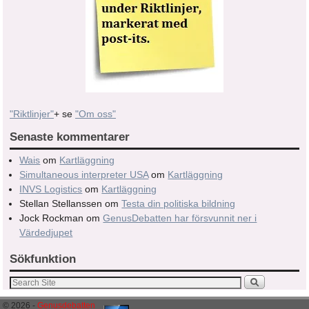
"Riktlinjer"
+ se
"Om oss"
Senaste kommentarer
Wais
om
Kartläggning
Simultaneous interpreter USA
om
Kartläggning
INVS Logistics
om
Kartläggning
Stellan Stellanssen
om
Testa din politiska bildning
Jock Rockman
om
GenusDebatten har försvunnit ner i
Värdedjupet
Sökfunktion
© 2026 -
Genusdebatten