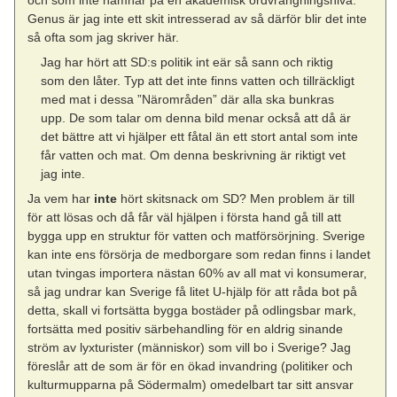
och som inte hamnar på en akademisk ordvrängningsnivå.
Genus är jag inte ett skit intresserad av så därför blir det inte
så ofta som jag skriver här.
Jag har hört att SD:s politik int eär så sann och riktig
som den låter. Typ att det inte finns vatten och tillräckligt
med mat i dessa ”Närområden” där alla ska bunkras
upp. De som talar om denna bild menar också att då är
det bättre att vi hjälper ett fåtal än ett stort antal som inte
får vatten och mat. Om denna beskrivning är riktigt vet
jag inte.
Ja vem har
inte
hört skitsnack om SD? Men problem är till
för att lösas och då får väl hjälpen i första hand gå till att
bygga upp en struktur för vatten och matförsörjning. Sverige
kan inte ens försörja de medborgare som redan finns i landet
utan tvingas importera nästan 60% av all mat vi konsumerar,
så jag undrar kan Sverige få litet U-hjälp för att råda bot på
detta, skall vi fortsätta bygga bostäder på odlingsbar mark,
fortsätta med positiv särbehandling för en aldrig sinande
ström av lyxturister (människor) som vill bo i Sverige? Jag
föreslår att de som är för en ökad invandring (politiker och
kulturmupparna på Södermalm) omedelbart tar sitt ansvar