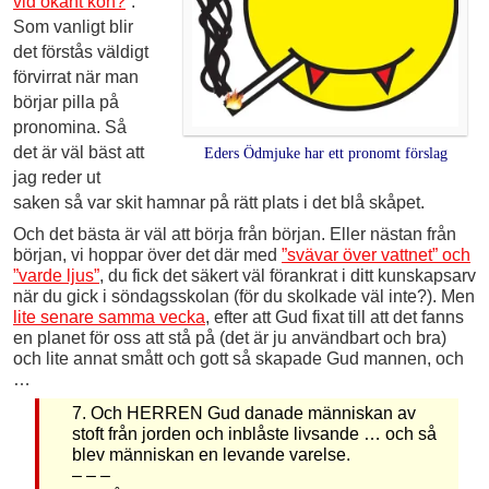
vid okänt kön?
”.
Som vanligt blir
det förstås väldigt
förvirrat när man
börjar pilla på
pronomina. Så
det är väl bäst att
Eders Ödmjuke har ett pronomt förslag
jag reder ut
saken så var skit hamnar på rätt plats i det blå skåpet.
Och det bästa är väl att börja från början. Eller nästan från
början, vi hoppar över det där med
”svävar över vattnet” och
”varde ljus”
, du fick det säkert väl förankrat i ditt kunskapsarv
när du gick i söndagsskolan (för du skolkade väl inte?). Men
lite senare samma vecka
, efter att Gud fixat till att det fanns
en planet för oss att stå på (det är ju användbart och bra)
och lite annat smått och gott så skapade Gud mannen, och
…
7. Och HERREN Gud danade människan av
stoft från jorden och inblåste livsande … och så
blev människan en levande varelse.
– – –