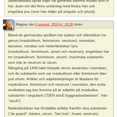
västerländska språk följer väl generellt samma modell som vi
har, även om det finns undantag med finska hän och
engelska you (som inte skiljer på singular och plural).
Magnus
den
6 augusti, 2014 kl. 19:28
skrev:
Bland de germanska språken har tyskan och isländskan tre
genus (maskulinum, femininum, neutrum), svenskan,
danskan, norskan och nederländskan fyra
(maskulinum, femininum, utrum och neutrum), engelskan har
tre (maskulinum, femininum, utrum). Inanimata substantiv
som inte är neutrum är utrum.
Nångång på 1400-talet började utrum användas i svenskan,
och de substantiv som var maskulinum eller femininum blev
just utrum. Artiklar och adjektivböjningar är likadana för
maskulinum, femininum och neutrum i svenskan, den enda
avvikelsen jag kan komma på är adjektiv på maskulina
substantiv i singularis (”DEN storE byggnadsarbetaren”. Inte
”storA”)
Nederländskan har förställda artiklar framför sina substantiv
(”de paard”, hästen, utrum, ”het huis”, huset, neutrum).