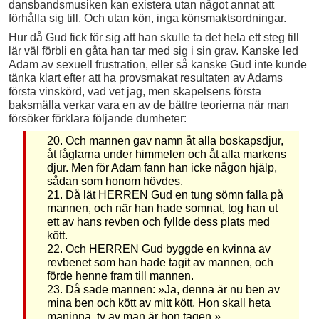
dansbands­musiken kan existera utan något annat att
förhålla sig till. Och utan kön, inga könsmaktsordningar.
Hur då Gud fick för sig att han skulle ta det hela ett steg till
lär väl förbli en gåta han tar med sig i sin grav. Kanske led
Adam av sexuell frustration, eller så kanske Gud inte kunde
tänka klart efter att ha provsmakat resultaten av Adams
första vinskörd, vad vet jag, men skapelsens första
baksmälla verkar vara en av de bättre teorierna när man
försöker förklara följande dumheter:
20. Och mannen gav namn åt alla boskapsdjur,
åt fåglarna under himmelen och åt alla markens
djur. Men för Adam fann han icke någon hjälp,
sådan som honom hövdes.
21. Då lät HERREN Gud en tung sömn falla på
mannen, och när han hade somnat, tog han ut
ett av hans revben och fyllde dess plats med
kött.
22. Och HERREN Gud byggde en kvinna av
revbenet som han hade tagit av mannen, och
förde henne fram till mannen.
23. Då sade mannen: »Ja, denna är nu ben av
mina ben och kött av mitt kött. Hon skall heta
maninna, ty av man är hon tagen.»