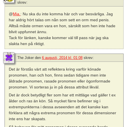
skrev:
@
Mia.
: Nu ska du inte komma här och var besvärliga. Jag
har aldrig hört talas om nån som sett en orm med penis.
Alltså måste ormen vara en hon, särskilt som hen inte hade
blivit uppfunnet ännu.
Tack för länken, kanske kommer väl till pass när jag ska
slakta hen på riktigt.
The Joker
den
6 augusti, 2014 kl. 01:08
skrev:
Det är förstås värt att reflektera kring varför könade
pronomen, han och hon, finns sedan tidigare men inte
åldrade pronomen, rasade pronomen eller ögonformade
pronomen. Vi sorteras ju in på dessa attribut likväl.
Det är dock betydligt fler som har ett mittläge vad gäller t ex
ålder och ras än kön. Så mycket färre befinner sig i
extrempunkterna i dessa avseenden att det kanske kan
förklara att några extrema pronomen för dessa dimensioner
inte ens har skapats.
Så behoven för mitt-pronomen i dessa avseende borde