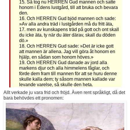
15. Så tog nu HERREN Gud mannen och satte
honom i Edens lustgård, till att bruka och bevara
den.
16. Och HERREN Gud bjöd mannen och sade:
»Av alla andra träd i lustgården må du fritt äta,
17. men av kunskapens träd på gott och ont skall
du icke äta, ty när du äter därav, skall du döden
dö.»
18. Och HERREN Gud sade: »Det är icke gott
att mannen är allena. Jag vill göra åt honom en
hjälp, en sådan som honom höves.»
19. Och HERREN Gud danade av jord alla
markens djur och alla himmelens fåglar, och
förde dem fram till mannen för att se huru denne
skulle kalla dem; ty såsom mannen kallade var
levande varelse, så skulle den heta.
Allt verkade ju vara frid och fröjd. Även rent språkligt, då det
bara behövdes ett pronomen: