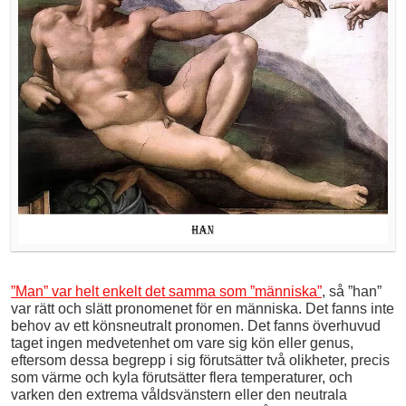
”Man” var helt enkelt det samma som ”människa”
, så ”han”
var rätt och slätt pronomenet för en människa. Det fanns inte
behov av ett könsneutralt pronomen. Det fanns överhuvud
taget ingen medvetenhet om vare sig kön eller genus,
eftersom dessa begrepp i sig förutsätter två olikheter, precis
som värme och kyla förutsätter flera temperaturer, och
varken den extrema våldsvänstern eller den neutrala