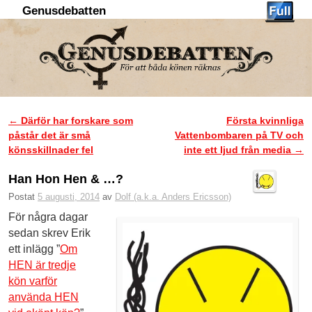
Genusdebatten
Hoppa till huvudinnehåll
Hoppa till sekundärt innehåll
←
Därför har forskare som
Första kvinnliga
Inläggsnavigering
påstår det är små
Vattenbombaren på TV och
könsskillnader fel
inte ett ljud från media
→
Han Hon Hen & …?
Postat
5 augusti, 2014
av
Dolf (a.k.a. Anders Ericsson)
För några dagar
sedan skrev Erik
ett inlägg ”
Om
HEN är tredje
kön varför
använda HEN