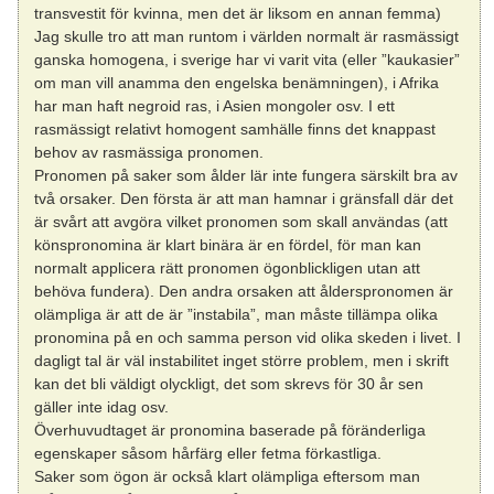
transvestit för kvinna, men det är liksom en annan femma)
Jag skulle tro att man runtom i världen normalt är rasmässigt
ganska homogena, i sverige har vi varit vita (eller ”kaukasier”
om man vill anamma den engelska benämningen), i Afrika
har man haft negroid ras, i Asien mongoler osv. I ett
rasmässigt relativt homogent samhälle finns det knappast
behov av rasmässiga pronomen.
Pronomen på saker som ålder lär inte fungera särskilt bra av
två orsaker. Den första är att man hamnar i gränsfall där det
är svårt att avgöra vilket pronomen som skall användas (att
könspronomina är klart binära är en fördel, för man kan
normalt applicera rätt pronomen ögonblickligen utan att
behöva fundera). Den andra orsaken att ålderspronomen är
olämpliga är att de är ”instabila”, man måste tillämpa olika
pronomina på en och samma person vid olika skeden i livet. I
dagligt tal är väl instabilitet inget större problem, men i skrift
kan det bli väldigt olyckligt, det som skrevs för 30 år sen
gäller inte idag osv.
Överhuvudtaget är pronomina baserade på föränderliga
egenskaper såsom hårfärg eller fetma förkastliga.
Saker som ögon är också klart olämpliga eftersom man