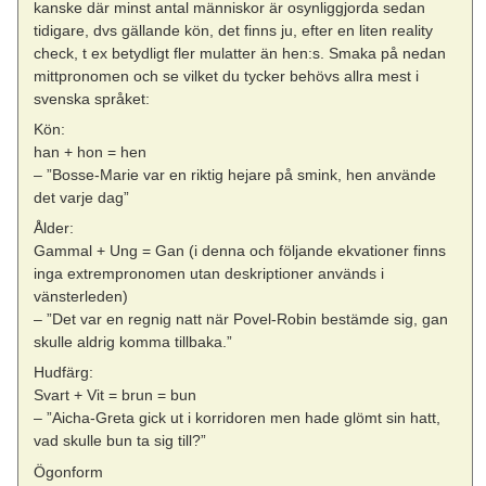
kanske där minst antal människor är osynliggjorda sedan
tidigare, dvs gällande kön, det finns ju, efter en liten reality
check, t ex betydligt fler mulatter än hen:s. Smaka på nedan
mittpronomen och se vilket du tycker behövs allra mest i
svenska språket:
Kön:
han + hon = hen
– ”Bosse-Marie var en riktig hejare på smink, hen använde
det varje dag”
Ålder:
Gammal + Ung = Gan (i denna och följande ekvationer finns
inga extrempronomen utan deskriptioner används i
vänsterleden)
– ”Det var en regnig natt när Povel-Robin bestämde sig, gan
skulle aldrig komma tillbaka.”
Hudfärg:
Svart + Vit = brun = bun
– ”Aicha-Greta gick ut i korridoren men hade glömt sin hatt,
vad skulle bun ta sig till?”
Ögonform