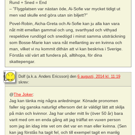
Rund + Sned = End
– ”Flygplatsen var nästan öde, Ai-Sofie var mycket tidigt ut
men vad skulle end göra utan sin biljett?”
Povel-Robin, Aicha-Greta och Ai-Sofie kan ju alla kan vara
nåt mitt emellan gammal och ung, svarthyad och vithyad
respektive rundögd och snedögd i minst samma utsträckning
som Bosse-Marie kan vara nåt mellanting av en kvinna och
man, vilket vi nu kommit dithän att vi kan beskriva i Sverige.
Förstås väl värt att fundera på, alltihopa, för dina
skattepengar.
Dolf (a.k.a. Anders Ericsson)
den
6 augusti, 2014 kl. 11:19
skrev:
@
The Joker
:
Jag kan tänka mig några anledningar. Könade pronomen
faller sig ganska naturligt eftersom det är väldigt lätt att skilja
på män och kvinnor. Jag har under mitt liv (över 50 år) bara
varit med om en enda gång att jag träffat en vuxen person
som jag än idag inte vet om det var en man eller kvinna. (Sen
kan jag förstås ha tagit fel, och till exempel tagit en manlig