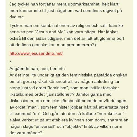
Jag tycker han förtjänar mera uppmärksamhet, helt klart,
men känner inte till just något om vad som finns utgivet på
dvd etc.
Tycker man om kombinationen av religion och satir kanske
serie-stripen ”Jesus and Mo” kan vara något. Har länkat
också till den sidan tidigare, men det är lätt att glömma bort
att de finns (kanske kan man prenumerera?):
http://www.jesusandmo.net/
*
Angående han, hon, hen etc:
Är det inte lite underligt att den feministiska påstådda önskan
om att göra språket könsneutralt, av någon anledning tar
stopp just vid ordet ”feminism”, som man istället försöker
likställa med ordet ”jämställdhet”? Jämför gärna med
diskussionen om den icke könsbestämmande användningen
av ordet ”man”, som feminister jobbar hårt på att ersätta med
till exempel ”en”. Och går inte den så kallade ”normkritiken” i
själva verket ut på att etablera kvinnan som norm, snarare än
någon slags ”universell” och ”objektiv” kritik av vilken norm
det vara månde?