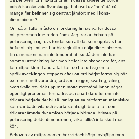
också kanske vida överskugga behovet av ”hen” då så
många fler befinner sig centralt jämfört med i köns-
dimensionen?
Om så är fallet måste en förklaring finnas varför dessa
mittpronomen inte redan finns. Jag tror att bristen på
polarisering i sig, dvs tendensen att det som upplevts har
befunnit sig i mitten har bidragit till att dölja dimensionerna.
En dimension man inte tenderat att se då den inte har
samma utsträckning har man heller inte skapat ord för, ens
för mittpunkten. I andra fall kan de ha rört sig om att
språkutvecklingen stoppats efter att ord börjat forma sig när
extremer mött varandra, ord som nigger, svarting, viting,
svartskalle osv dök upp men mötte motstånd innan något
egentligt pronomen formades och snart därefter om inte
tidigare började det bli så vanligt att se mittformer, människor
som var både vita och svarta samtidigt, bruna, att den
tidigarenämnda dynamiken började bidraga, bristen på
polarisering dolde dimensionen, vilket alltså inte skett med
kön.
Behoven av mittpronomen har vi dock börjat avhjälpa men