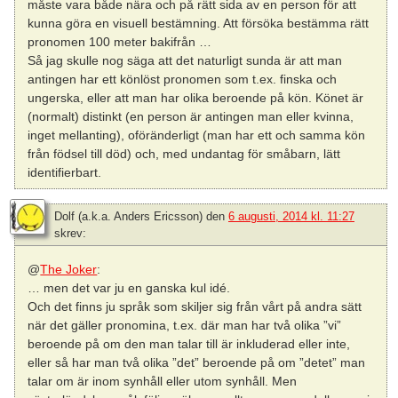
måste vara både nära och på rätt sida av en person för att
kunna göra en visuell bestämning. Att försöka bestämma rätt
pronomen 100 meter bakifrån …
Så jag skulle nog säga att det naturligt sunda är att man
antingen har ett könlöst pronomen som t.ex. finska och
ungerska, eller att man har olika beroende på kön. Könet är
(normalt) distinkt (en person är antingen man eller kvinna,
inget mellanting), oföränderligt (man har ett och samma kön
från födsel till död) och, med undantag för småbarn, lätt
identifierbart.
Dolf (a.k.a. Anders Ericsson)
den
6 augusti, 2014 kl. 11:27
skrev:
@
The Joker
:
… men det var ju en ganska kul idé.
Och det finns ju språk som skiljer sig från vårt på andra sätt
när det gäller pronomina, t.ex. där man har två olika ”vi”
beroende på om den man talar till är inkluderad eller inte,
eller så har man två olika ”det” beroende på om ”detet” man
talar om är inom synhåll eller utom synhåll. Men