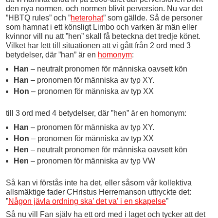
den nya normen, och normen blivit perversion. Nu var det
”HBTQ rules” och ”
heterohat
” som gällde. Så de personer
som hamnat i ett könsligt Limbo och varken är män eller
kvinnor vill nu att ”hen” skall få beteckna det tredje könet.
Vilket har lett till situationen att vi gått från 2 ord med 3
betydelser, där ”han” är en
homonym
:
Han
– neutralt pronomen för människa oavsett kön
Han
– pronomen för människa av typ XY.
Hon
– pronomen för människa av typ XX
till 3 ord med 4 betydelser, där ”hen” är en homonym:
Han
– pronomen för människa av typ XY.
Hon
– pronomen för människa av typ XX
Hen
– neutralt pronomen för människa oavsett kön
Hen
– pronomen för människa av typ VW
Så kan vi förstås inte ha det, eller såsom vår kollektiva
allsmäktige fader CHristus Herremanson uttryckte det:
”
Någon jävla ordning ska’ det va’ i en skapelse
”
Så nu vill Fan själv ha ett ord med i laget och tycker att det