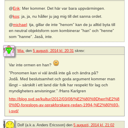
@
Erik
: Mer kommer. Det här var bara uppvärmingen.
@
kos
: ja, ja, nu håller ju jag mig till det sanna ordet.
@
michael
: tja, gillar de inte ”henom” kan de ju alltid byta till
en neutral objektsform som kombinerar ”han” och ”henne”
som ”hanne”. Jaså, inte.
Mia.
den
5 augusti, 2014 kl. 20:31
skrev:
Var inte ormen en han?
”Pronomen kan vi väl ändå inte gå och ändra på?
Jodå. Med beslutsamhet och goda argument kommer man
långt – särskilt i ett land där folk har respekt för lag och
myndigheters anvisningar.” /Hans Karlgren
http://blog.svd.se/kultur/2012/03/08/%E2%80%9Dhen%E2%8
0%9D-foreslogs-av-sprakforskare-redan-1994-%E2%80%93-
i-svd/
Dolf (a.k.a. Anders Ericsson)
den
5 augusti, 2014 kl. 21:02