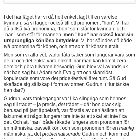
I det här läget har vi då helt enkelt lagt till en varelse,
kvinnan, så vi lägger också till ett pronomen, ”hon”. Vi har
då alltså två pronomina, ”hon” som står för kvinnan, och
”han” som står för mannen,
men ”han” har också kvar sin
ursprungliga könlösa betydelse
. Vi har således då både
två pronomina för könen, och ett som är könsneutralt.
Men som vi alla vet, varför låta saker som fungerar vara som
de är och det enkla vara enkelt, när man kan komplicera
dem och göra tillvaron besvärlig. Gud blev väl avundsjuk
när han såg hur Adam och Eva glatt och skamlöst
kopulerade som vore det pride-festival året runt. Så Gud
skaffade sig sällskap i form av ormen Gudrun. (Hur tänkte
han där?)
Gudrun, vars tankegångar var lika slingriga som hennes
väg till trädet – ja precis,
det
trädet – där hon drack sig
berusad på jäst äppelsaft, var förstås av den åsikten att
faktumet att något fungerar bra inte är ett skäl att inte fixa
det. Och att ”han” både råkade fungera som pronomen för
en människa, oavsett kön, och som pronomen för en
manlig
människa, ja, det
problematiserade
Gudrun och kom med