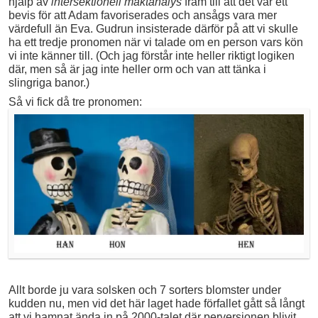
hjälp av
intersektionell maktanalys
fram till att det var ett
bevis för att Adam favoriserades och ansågs vara mer
värdefull än Eva. Gudrun insisterade därför på att vi skulle
ha ett tredje pronomen när vi talade om en person vars kön
vi inte känner till. (Och jag förstår inte heller riktigt logiken
där, men så är jag inte heller orm och van att tänka i
slingriga banor.)
Så vi fick då tre pronomen:
Allt borde ju vara solsken och 7 sorters blomster under
kudden nu, men vid det här laget hade förfallet gått så långt
att vi hamnat ända in på 2000-talet där perversionen blivit