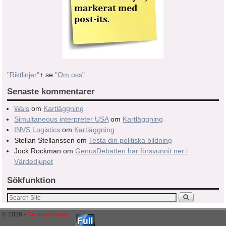
"Riktlinjer"
+ se
"Om oss"
Senaste kommentarer
Wais
om
Kartläggning
Simultaneous interpreter USA
om
Kartläggning
INVS Logistics
om
Kartläggning
Stellan Stellanssen
om
Testa din politiska bildning
Jock Rockman
om
GenusDebatten har försvunnit ner i
Värdedjupet
Sökfunktion
© 2026 -
Genusdebatten