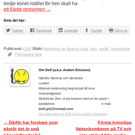
tredje könet istället för hen skall ha
ett fjärde pronomen
→
Dela det här:
Twitter
Facebook
LinkedIn
Tumblr
Skriv ut
Publicerat i
Dolf
Märkt
dumheter av diverse slag
,
hen
,
språk
,
terminologi
Permanent länk
Om Dolf (a.k.a. Anders Ericsson)
Hjärtlös filantrop och altruistisk
cyniker
Minimal moderering begränsad till rena
nödvändigheter.
Skitstövlar åker ut permanent med en fet spark i
ändalykten. e-mail:
dolf.gd@hotmail.com
Visa alla inlägg av Dolf (a.k.a. Anders Ericsson)
←
Därför har forskare som
Första kvinnliga
Inläggsnavigering
påstår det är små
Vattenbombaren på TV och
könsskillnader fel
inte ett ljud från media
→