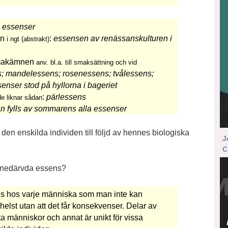
 essenser
en
:
essensen av renässanskulturen i
i ngt (abstrakt)
 smakämnen
anv. bl.a. till smaksättning och vid
ns; mandelessens; rosenessens; tvålessens;
enser stod på hyllorna i bageriet
:
pärlessens
de liknar sådan
n fylls av sommarens alla essenser
den enskilda individen till följd av hennes biologiska
J
C
 nedärvda essens?
ns hos varje människa som man inte kan
helst utan att det får konsekvenser. Delar av
 människor och annat är unikt för vissa