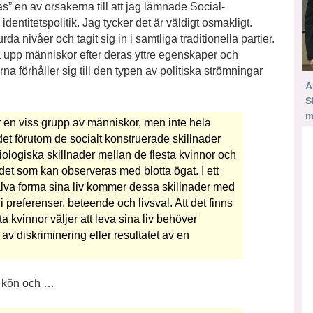
 en av orsakerna till att jag lämnade Social­
identitetspolitik. Jag tycker det är väldigt osmakligt.
rda nivåer och tagit sig in i samtliga traditionella partier.
la upp människor efter deras yttre egenskaper och
a förhåller sig till den typen av politiska strömningar
A
S
m
en viss grupp av människor, men inte hela
det förutom de socialt konstruerade skillnader
iologiska skillnader mellan de flesta kvinnor och
det som kan observeras med blotta ögat. I ett
jälva forma sina liv kommer dessa skillnader med
r i preferenser, beteende och livsval. Att det finns
ta kvinnor väljer att leva sina liv behöver
 av diskriminering eller resultatet av en
r kön och …