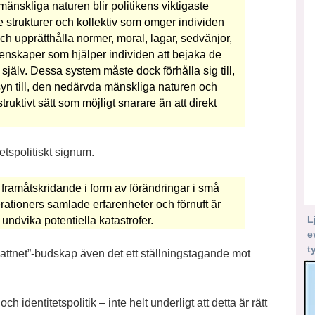
nskliga naturen blir politikens viktigaste
 de strukturer och kollektiv som omger individen
ch upprätthålla normer, moral, lagar, sedvänjor,
menskaper som hjälper individen att bejaka de
själv. Dessa system måste dock förhålla sig till,
nsyn till, den nedärvda mänskliga naturen och
ruktivt sätt som möjligt snarare än att direkt
etspolitiskt signum.
mt framåtskridande i form av förändringar i små
rationers samlade erfarenheter och förnuft är
L
 undvika potentiella katastrofer.
e
t
vattnet”-budskap även det ett ställningstagande mot
h identitetspolitik – inte helt underligt att detta är rätt