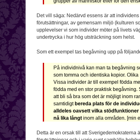
grupper av människor eller för den ensk
Det vill säga: Nedärvd essens är att individens
förutsättningar, av gemensam miljö (kulturen s
upplevelser vi som individer möter på livets vä
undertrycka i hur hög utsträckning som helst.
Som ett exempel tas begåvning upp på följande
På individnivå kan man ta begåvning so
som tomma och identiska kopior. Olika 
Vissa individer är till exempel födda 
födda med en stor praktisk begåvning. 
att bli så bra som det är möjligt inom 
samtidigt
bereda plats för de individu
alldeles oavsett vilka stödfunktioner 
nå lika långt
inom alla områden. [min 
Detta är en orsak till att Sverigedemokraterna ä
förutsättningar och i varje sunt samhälle behöver