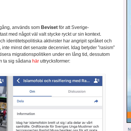
å gång, används som
Beviset
för att Sverige­
ftast med något väl valt stycke ryckt ur sin kontext.
h identitetspolitiska aktivister har angripit språket och
 inte minst det senaste decenniet. Idag betyder ”rasism”
kritisera migrationspolitiken under en lång tid, dessutom
an ta sig sådana
här
uttrycksformer:
N