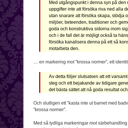
Med utgångspunkt i denna syn på den mä
uppgifter inte att försöka riva ned alla
utan snarare att försöka skapa, stödja o
miljöer, beteenden, traditioner och ge
goda och konstruktiva sidorna inom sig 
och i de fall det är möjligt också ta hä
försöka kanalisera denna på ett så konst
motarbeta den.
… en markering
mot
”krossa normer”, ett identit
Av detta följer slutsatsen att ett varsa
steg och ett bejakande av tidigare gene
det bästa sättet att nå goda resultat och
Och slutligen ett ”kasta inte ut barnet med bad
”krossa normer”.
Med så tydliga markeringar
mot
särbehandling oc