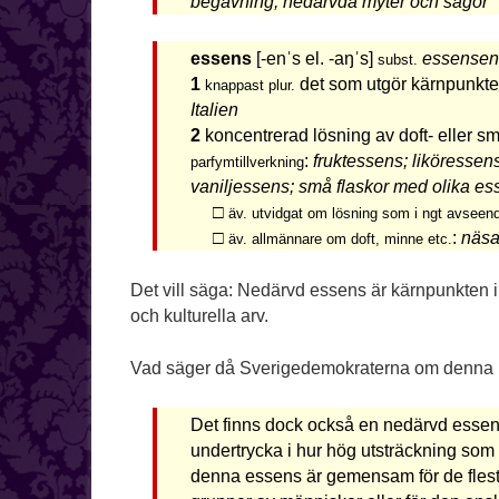
begåvning; nedärvda myter och sagor
essens
[-enˈs el. -aŋˈs]
essensen
subst.
1
det som utgör kärnpunkt
knappast plur.
Italien
2
koncentrerad lösning av doft- eller
:
fruktessens; liköresse
parfymtillverkning
vaniljessens; små flaskor med olika ess
□
äv. utvidgat om lösning som i ngt avseen
□
:
näsa
äv. allmännare om doft, minne etc.
Det vill säga: Nedärvd essens är kärnpunkten i 
och kulturella arv.
Vad säger då Sverigedemokraterna om denna
Det finns dock också en nedärvd esse
undertrycka i hur hög utsträckning som 
denna essens är gemensam för de flesta