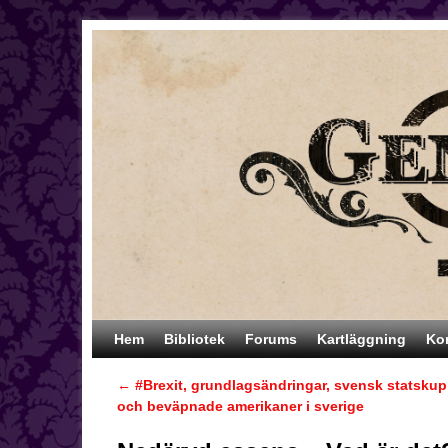
Hoppa till huvudinnehåll
Hoppa till sekundärt innehåll
Hem
Bibliotek
Forums
Kartläggning
Ko
←
#Brexit, grundlagsändringar, svensk statsku
Inläggsnavigering
och beväpnade amerikaner i sverige