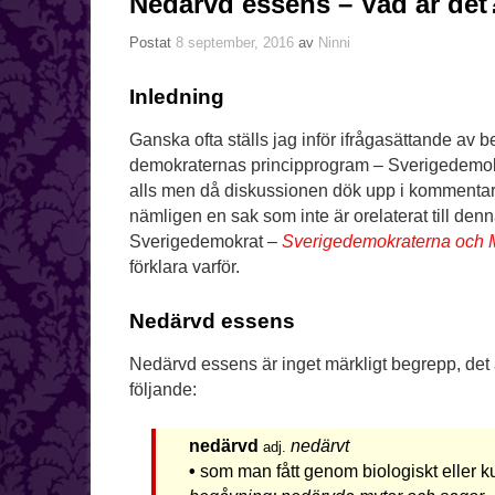
Nedärvd essens – Vad är det
Postat
8 september, 2016
av
Ninni
Inledning
Ganska ofta ställs jag inför ifrågasättande av 
demokraternas principprogram – Sverige­demok
alls men då diskussionen dök upp i kommentarsfä
nämligen en sak som inte är orelaterat till den
Sverigedemokrat –
Sverigedemokraterna och 
förklara varför.
Nedärvd essens
Nedärvd essens är inget märkligt begrepp, det 
följande:
nedärvd
nedärvt
adj.
•
som man fått genom biologiskt eller kul