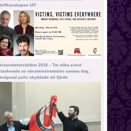
luffkunskapen IAT
niversitetstvärlden 2018 – Tre olika event
ttackerade av vänsterextremister samma dag,
eväpnad polis skyddade ett fjärde