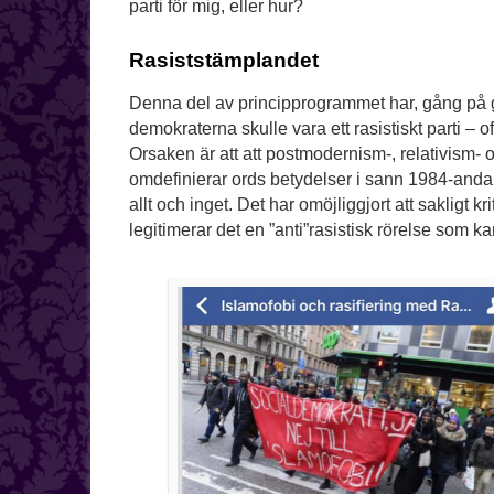
parti för mig, eller hur?
Rasiststämplandet
Denna del av principprogrammet har, gång p
demokraterna skulle vara ett rasistiskt parti – o
Orsaken är att att postmodernism-, relativism- oc
omdefinierar ords betydelser i sann 1984-anda,
allt och inget. Det har omöjliggjort att sakligt 
legitimerar det en ”anti”rasistisk rörelse som k