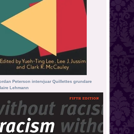
ordan Peterson intervjuar Quillettes grundare
laire Lehmann