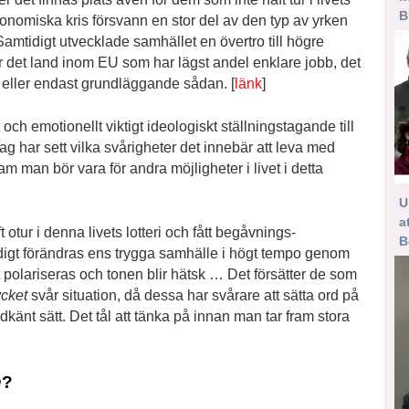
B
konomiska kris försvann en stor del av den typ av yrken
amtidigt utvecklade samhället en övertro till högre
är det land inom EU som har lägst andel enklare jobb, det
g eller endast grundläggande sådan. [
länk
]
 och emotionellt viktigt ideologiskt ställningstagande till
g har sett vilka svårigheter det innebär att leva med
m man bör vara för andra möjligheter i livet i detta
U
a
t otur i denna livets lotteri och fått begåvnings­
B
mtidigt förändras ens trygga samhälle i högt tempo genom
polariseras och tonen blir hätsk … Det försätter de som
cket
svår situation, då dessa har svårare att sätta ord på
dkänt sätt. Det tål att tänka på innan man tar fram stora
n
?