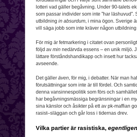
lotteri vad gäller begåvning. Under 90-talets e
som passar individer som inte ”har läshuvud”. S
utbildning
in absurdum
, i mina ögon. Sverige 
vill säga jobb som inte kräver någon utbildnin
För mig är fetmarkering i citatet ovan personligt
följd av
min
nedärvda essens – en unik miljö. Ja
lättare förståndshandikapp och insett hur tacksa
avseende.
Det gäller
även
, för mig, i debatter. När man haf
förutsättningar som inte är till fördel. Och sa
denna vansinnespolitik som förs och samhället 
har begåvningsmässiga begränsningar i en
my
sina känslor och åsikter på ett av pk-maffian go
rasist–släggan och går loss i tidernas drev.
Vilka partier är rasistiska,
egentlige