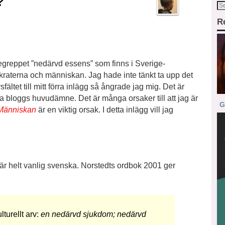
?
R
begreppet ”nedärvd essens” som finns i Sverige­
raterna och människan. Jag hade inte tänkt ta upp det
ltet till mitt förra inlägg så ångrade jag mig. Det är
na bloggs huvudämne. Det är många orsaker till att jag är
G
Människan
är en viktig orsak. I detta inlägg vill jag
är helt vanlig svenska. Norstedts ordbok 2001 ger
turellt arv:
en nedärvd sjukdom; nedärvd