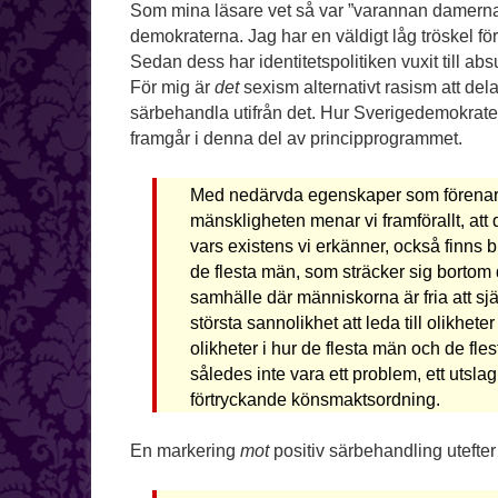
Som mina läsare vet så var ”varannan damernas”
demokraterna. Jag har en väldigt låg tröskel för 
Sedan dess har identitetspolitiken vuxit till absu
För mig är
det
sexism alternativt rasism att de
särbehandla utifrån det. Hur Sverigedemokratern
framgår i denna del av principprogrammet.
Med nedärvda egenskaper som förenar 
mänskligheten menar vi framförallt, att 
vars existens vi erkänner, också finns b
de flesta män, som sträcker sig bortom 
samhälle där människorna är fria att s
största sannolikhet att leda till olikhete
olikheter i hur de flesta män och de fles
således inte vara ett problem, ett utslag
förtryckande könsmaktsordning.
En markering
mot
positiv särbehandling utefte