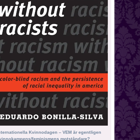
nternationella Kvinnodagen – VEM är egentligen
vinnokampens/feminismens motståndare?