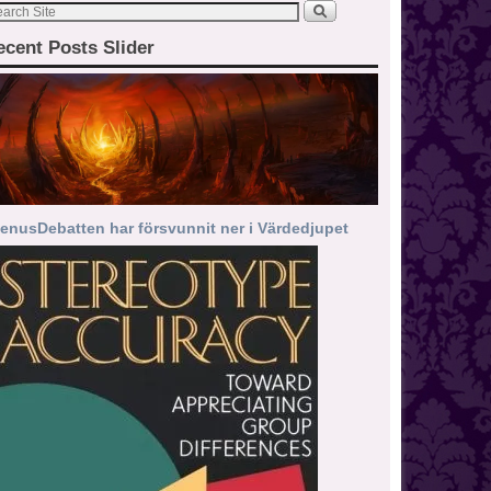
ecent Posts Slider
enusDebatten har försvunnit ner i Värdedjupet