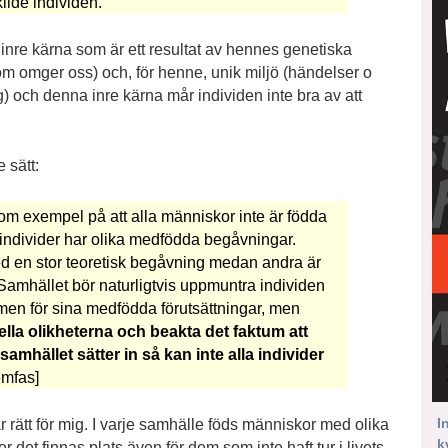
ilde individen.
 inre kärna som är ett resultat av hennes genetiska
om omger oss) och, för henne, unik miljö (händelser o
g) och denna inre kärna mår individen inte bra av att
 sätt:
m exempel på att alla människor inte är födda
individer har olika medfödda begåvningar.
med en stor teoretisk begåvning medan andra är
Samhället bör naturligtvis uppmuntra individen
ramen för sina medfödda förutsättningar, men
ella olikheterna och beakta det faktum att
samhället sätter in så kan inte alla individer
emfas]
I
r rätt för mig. I varje samhälle föds människor med olika
k
 det finnas plats även för dem som inte haft tur i livets