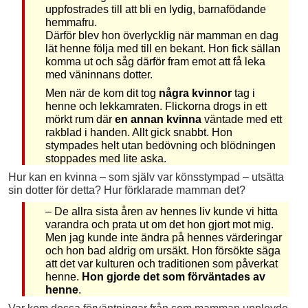
uppfostrades till att bli en lydig, barnafödande
hemmafru.
Därför blev hon överlycklig när mamman en dag
lät henne följa med till en bekant. Hon fick sällan
komma ut och såg därför fram emot att få leka
med väninnans dotter.
Men när de kom dit tog
några kvinnor
tag i
henne och lekkamraten. Flickorna drogs in ett
mörkt rum där
en annan kvinna
väntade med ett
rakblad i handen. Allt gick snabbt. Hon
stympades helt utan bedövning och blödningen
stoppades med lite aska.
Hur kan en kvinna – som själv var könsstympad – utsätta
sin dotter för detta? Hur förklarade mamman det?
– De allra sista åren av hennes liv kunde vi hitta
varandra och prata ut om det hon gjort mot mig.
Men jag kunde inte ändra på hennes värderingar
och hon bad aldrig om ursäkt. Hon försökte säga
att det var kulturen och traditionen som påverkat
henne.
Hon gjorde det som förväntades av
henne
.