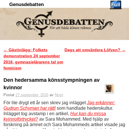
Genusdebatten
Hoppa till huvudinnehåll
Hoppa till sekundärt innehåll
←
Gästinlägg: Folkets
Dags att omvärdera Löfven?
→
Inläggsnavigering
demonstration 24 september
2016, gymnasielärarens tal om
feminism
Den hedersamma könsstympningen av
kvinnor
Postat
27 september, 2016
av
Ninni
För lite drygt ett år sen skrev jag inlägget
Jag erkänner:
Gudrun Schyman har rätt!
som handlade hederskultur.
Inlägget tog avstamp i en artikel,
Hur kan du missa
kvinnoförtrycket?
av Sara Mohammed. Med hjälp av
forskning på ämnet och Sara Mohammeds artikel visade jag