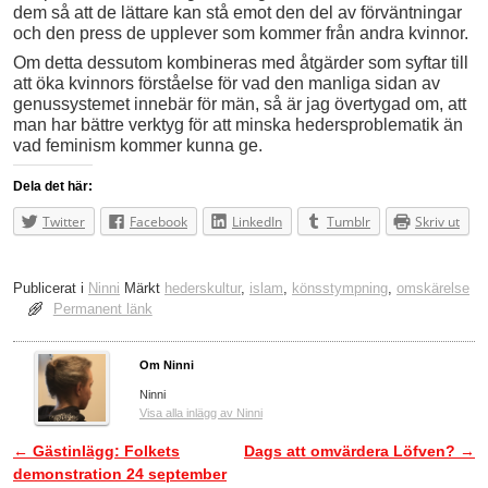
dem så att de lättare kan stå emot den del av förväntningar
och den press de upplever som kommer från andra kvinnor.
Om detta dessutom kombineras med åtgärder som syftar till
att öka kvinnors förståelse för vad den manliga sidan av
genussystemet innebär för män, så är jag övertygad om, att
man har bättre verktyg för att minska hedersproblematik än
vad feminism kommer kunna ge.
Dela det här:
Twitter
Facebook
LinkedIn
Tumblr
Skriv ut
Publicerat i
Ninni
Märkt
hederskultur
,
islam
,
könsstympning
,
omskärelse
Permanent länk
Om Ninni
Ninni
Visa alla inlägg av Ninni
←
Gästinlägg: Folkets
Dags att omvärdera Löfven?
→
Inläggsnavigering
demonstration 24 september