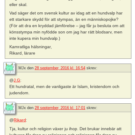
eller skal.
Vad säger det om svensk kultur av idag att en hundvalp har
ett starkare skydd för att stympas, än en människopojke?
(För att dra en kryddad jämförelse – jag får ju besluta om att
könsstympa min nyfödde son om jag har rätt blodsarv, men
inte kupera min hundvalp.)
Kamratliga hälsningar,
Rikard, lärare
MJx
den
28 september, 2016 kl. 16:54
skrev:
@
J.G
:
Ett hundratal, men de vanligaste är Islam, kristendom och
judendom.
MJx
den
28 september, 2016 kl. 17:01
skrev:
@
Rikard
:
Tja, kultur och religion växer ju ihop. Det brukar innebär att
kulturen får drag av religionen och religionen får drag av