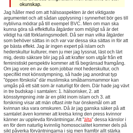
okunskap.
Jag håller med om att hälsoaspekten är det viktigaste
argumentet och att sådan upplysning i synnerhet bör ges till
nyblivna mödrar på till exempel BVC. Men om man ska
kunna göra så effektfulla åtgärder som möjligt så är det
viktigt ha rätt förklaringsmodell. Då ser man
vilka
åtgärder
som behöver sättas in och
var
var dessa ska sättas in för att
ge bästa effekt. Jag är ingen expert på islam och
hederskultur kulturer, men ju mer jag lyssnat, läst och lärt
mig, desto säkrare blir jag på att krafter som utgår från ett
feministiskt perspektiv kommer att få begränsad framgång.
Om jag vore en av de som jobbar mot hederskultur, och
specifikt mot könsstympning, så hade jag anordnat typ
”öppen förskola” där muslimska småbarnsmammor kan
umgås på ett sätt som är naturligt för dem. Där hade jag vävt
in tre budskap i samtalen: 1. hälsorisker, 2. att
könsstympning
inte
är en plikt inom islam och 3. att
forskning visar att män oftast
inte
har önskemål om att
kvinnan ska vara omskuren. Då är jag ganska säker på att
samtalet även kommer att kretsa kring den press kvinnor
känner av upplevda förväntningar. Att ”
älta
” dessa känslor i
en för dem naturlig kvinnlig homosocialitet kommer dels på
sikt påverka förväntningarna i sig men framför allt stärka