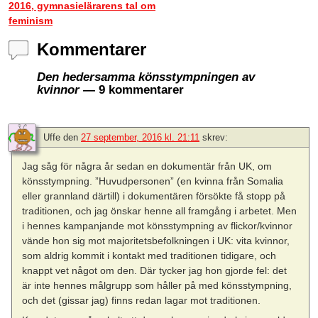
2016, gymnasielärarens tal om
feminism
Kommentarer
Den hedersamma könsstympningen av
kvinnor
— 9 kommentarer
Uffe
den
27 september, 2016 kl. 21:11
skrev:
Jag såg för några år sedan en dokumentär från UK, om
könsstympning. ”Huvudpersonen” (en kvinna från Somalia
eller grannland därtill) i dokumentären försökte få stopp på
traditionen, och jag önskar henne all framgång i arbetet. Men
i hennes kampanjande mot könsstympning av flickor/kvinnor
vände hon sig mot majoritetsbefolkningen i UK: vita kvinnor,
som aldrig kommit i kontakt med traditionen tidigare, och
knappt vet något om den. Där tycker jag hon gjorde fel: det
är inte hennes målgrupp som håller på med könsstympning,
och det (gissar jag) finns redan lagar mot traditionen.