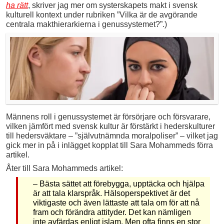
ha rätt
, skriver jag mer om systerskapets makt i svensk
kulturell kontext under rubriken ”Vilka är de avgörande
centrala makthierarkierna i genussystemet?”.)
Männens roll i genussystemet är försörjare och försvarare,
vilken jämfört med svensk kultur är förstärkt i hederskulturer
till hedersväktare – ”självutnämnda moralpoliser” – vilket jag
gick mer in på i inlägget kopplat till Sara Mohammeds förra
artikel.
Åter till Sara Mohammeds artikel:
– Bästa sättet att förebygga, upptäcka och hjälpa
är att tala klarspråk. Hälsoperspektivet är det
viktigaste och även lättaste att tala om för att nå
fram och förändra attityder. Det kan nämligen
inte avfärdas enligt islam. Men ofta finns en stor