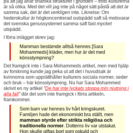
på att jag anar snarlika strukturer i grunden – trots kulturerna
är så olika. Med det vill jag inte på något sätt påstå att det är
samma sak, det är det
verkligen
inte. Liknelse: Om
hederskultur är högkoncentrerad outspädd saft så motsvarar
det svenska genussystemet samma saft fast
mycket
utspädd.
I förra inlägget skrev jag:
Mamman bestämde alltså hennes [Sara
Mohammeds] kläder, men hur är det med
könsstympning?
Det framgick inte i Sara Mohammeds artikel, men med hjälp
av forskning kunde jag peka ut att det i huvudsak är
kvinnorna som upprätthåller kulturers sociala normer, seder
och bruk – här könsstympning. Nu har Sara Mohammed
skrivit en ny artikel
”
De har inte lyckats stoppa min njutning i
alla fall
”
där det som inte framgick i förra artikeln,
framkommer.
Som barn var hennes liv hårt kringskuret.
Familjen hade det ekonomiskt bra ställt, men
mamman styrde efter strikta religiösa och
traditionella normer
. Dotterns liv var utstakat.
Hon skulle giftas bort som oskuld och