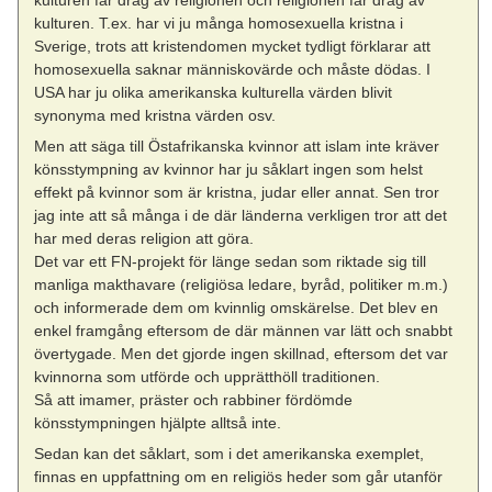
kulturen. T.ex. har vi ju många homosexuella kristna i
Sverige, trots att kristendomen mycket tydligt förklarar att
homosexuella saknar människovärde och måste dödas. I
USA har ju olika amerikanska kulturella värden blivit
synonyma med kristna värden osv.
Men att säga till Östafrikanska kvinnor att islam inte kräver
könsstympning av kvinnor har ju såklart ingen som helst
effekt på kvinnor som är kristna, judar eller annat. Sen tror
jag inte att så många i de där länderna verkligen tror att det
har med deras religion att göra.
Det var ett FN-projekt för länge sedan som riktade sig till
manliga makthavare (religiösa ledare, byråd, politiker m.m.)
och informerade dem om kvinnlig omskärelse. Det blev en
enkel framgång eftersom de där männen var lätt och snabbt
övertygade. Men det gjorde ingen skillnad, eftersom det var
kvinnorna som utförde och upprätthöll traditionen.
Så att imamer, präster och rabbiner fördömde
könsstympningen hjälpte alltså inte.
Sedan kan det såklart, som i det amerikanska exemplet,
finnas en uppfattning om en religiös heder som går utanför