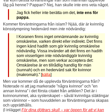
Var kom dessa förväntningar från som mamman upplevde
låg på henne? Pappan? Nej, han skulle inte ens veta något.
Jag fick heller inte berätta om det,
inte ens för
pappa
.
Kommer förväntningarna från islam? Njää, där är kvinnlig
könsstympning hedervärd men
inte
nödvändig:
I Koranen finns inget omnämnande av kvinnlig
omskärelse, varken direkt eller indirekt. Det finns
ingen känd hadith som gör kvinnlig omskärelse
nödvändig. Vissa invänder att det finns en hadith
som visserligen inte nödvändiggör kvinnlig
omskärelse, men som verkar acceptera det:
Omskärelse är en tillrådlig handlig för män
(sunnah) och en hedervärd sak för kvinnor
(makromah).” [
källa
]
Men var kommer då de upplevda förväntningarna från?
Noterade ni att jag markerade ”några kvinnor” och ”en
annan kvinna” i det första citatet från artiklen? Det är i
kvinnorummet, aka systerskapet – såväl kvinnliga släktingar
som väninnor – som huvuddelen av förväntningarna skapas
och upprätthålls.
(I inlägget
För dina döttrars skull – var öppen för att vi kan