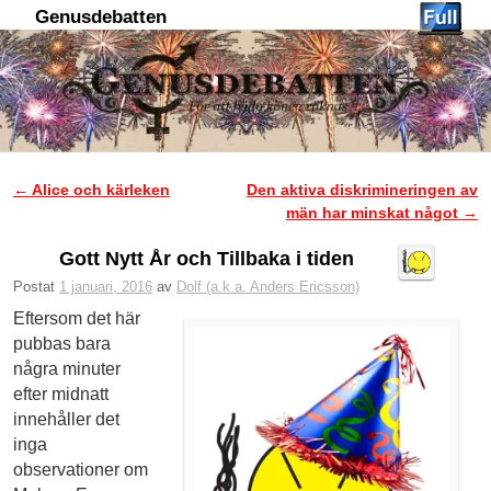
Genusdebatten
Hoppa till huvudinnehåll
Hoppa till sekundärt innehåll
←
Alice och kärleken
Den aktiva diskrimineringen av
Inläggsnavigering
män har minskat något
→
Gott Nytt År och Tillbaka i tiden
Postat
1 januari, 2016
av
Dolf (a.k.a. Anders Ericsson)
Eftersom det här
pubbas bara
några minuter
efter midnatt
innehåller det
inga
observationer om