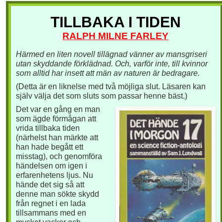
TILLBAKA I TIDEN
RALPH MILNE FARLEY
Härmed en liten novell tillägnad vänner av mansgriseri
utan skyddande förklädnad. Och, varför inte, till kvinnor
som alltid har insett att män av naturen är bedragare.
(Detta är en liknelse med två möjliga slut. Läsaren kan
själv välja det som sluts som passar henne bäst.)
Det var en gång en man
som ägde förmågan att
vrida tillbaka tiden
(närhelst han märkte att
han hade begått ett
misstag), och genomföra
händelsen om igen i
erfarenhetens ljus. Nu
hände det sig så att
denne man sökte skydd
från regnet i en lada
tillsammans med en