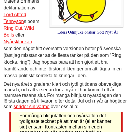
Malena Ernmans
deklamation av
Lord Alfred
Tennyson
s poem
Ring Out, Wild
Eders Ödmjuke önskar Gott Nytt År
Bells
eller
Nyårsklockan
som den något fritt översatta versionen heter på svenska
(fast jag misstänker att de flesta tänker på den som ”Ring,
klocka, ring”). Jag hoppas bara att hon gjort ett bra
framförande och inte förstört dikten genom att lägga in en
massa politiskt korrekta tolkningar i den.
Det nya året signalerar klart och tydligt tidens obevekliga
marsch, och att vi sedan förra nyåret har kommit ett år
närmare resans slut. För många blir just nyårsdagen den
första dagen på tillvaron efter detta. Jul och nyår är högtider
som
sprider sin värme
över oss alla:
För många blir julafton och nyårsafton det
tydligaste tecknet på att man är (eller känner
sig) ensam. Kontrasten mellan sin egen