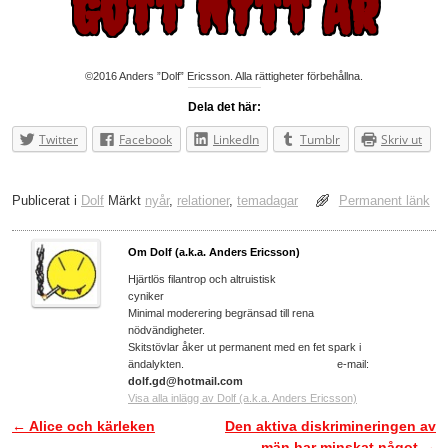
Gott Nytt År
©2016 Anders ”Dolf” Ericsson. Alla rättigheter förbehållna.
Dela det här:
Twitter
Facebook
LinkedIn
Tumblr
Skriv ut
Publicerat i
Dolf
Märkt
nyår
,
relationer
,
temadagar
Permanent länk
Om Dolf (a.k.a. Anders Ericsson)
Hjärtlös filantrop och altruistisk
cyniker
Minimal moderering begränsad till rena
nödvändigheter.
Skitstövlar åker ut permanent med en fet spark i
ändalykten. e-mail:
dolf.gd@hotmail.com
Visa alla inlägg av Dolf (a.k.a. Anders Ericsson)
←
Alice och kärleken
Den aktiva diskrimineringen av
Inläggsnavigering
män har minskat något
→