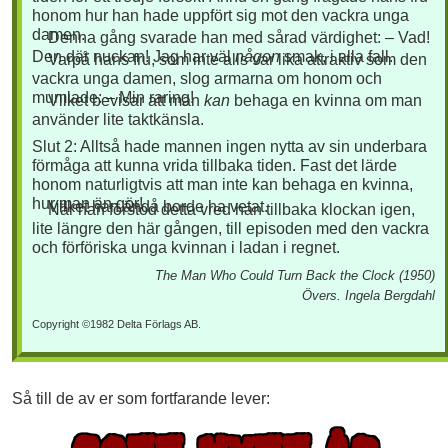
honom hur han hade uppfört sig mot den vackra unga
damen.
Denna gång svarade han med sårad värdighet: – Vad!
Den där nuckan! Jag har väl
någon
smak, i alla fall.
Varpå hans fru, som inte alls var lika attraktiv som den
vackra unga damen, slog armarna om honom och
mumlade: – Min raring!
Vilket bevisar att man
kan
behaga en kvinna om man
använder lite taktkänsla.
Slut 2: Alltså hade mannen ingen nytta av sin underbara
förmåga att kunna vrida tillbaka tiden. Fast det lärde
honom naturligtvis att man inte kan behaga en kvinna,
hur man än gör!
Vilket han ändå borde ha vetat.
När han förstod detta vred han tillbaka klockan igen,
lite längre den här gången, till episoden med den vackra
och förföriska unga kvinnan i ladan i regnet.
The Man Who Could Turn Back the Clock (1950)
Övers. Ingela Bergdahl
Copyright ©1982 Delta Förlags AB.
Så till de av er som fortfarande lever: