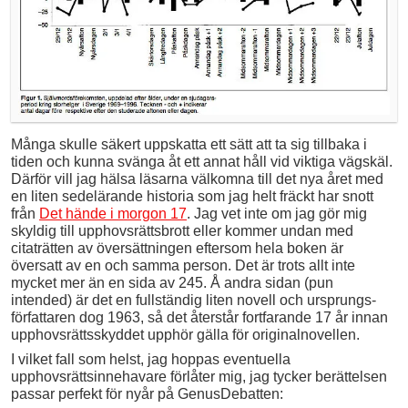
Många skulle säkert uppskatta ett sätt att ta sig tillbaka i
tiden och kunna svänga åt ett annat håll vid viktiga vägskäl.
Därför vill jag hälsa läsarna välkomna till det nya året med
en liten sedelärande historia som jag helt fräckt har snott
från
Det hände i morgon 17
. Jag vet inte om jag gör mig
skyldig till upphovsrättsbrott eller kommer undan med
citaträtten av översättningen eftersom hela boken är
översatt av en och samma person. Det är trots allt inte
mycket mer än en sida av 245. Å andra sidan (pun
intended) är det en fullständig liten novell och ursprungs­
författaren dog 1963, så det återstår fortfarande 17 år innan
upphovsrättsskyddet upphör gälla för originalnovellen.
I vilket fall som helst, jag hoppas eventuella
upphovsrättsinnehavare förlåter mig, jag tycker berättelsen
passar perfekt för nyår på GenusDebatten: