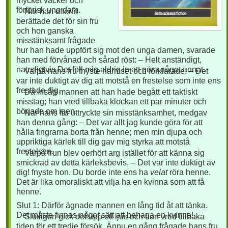
mycket vacker och
förförisk ung dam.
När han efteråt
berättade det för sin fru
och hon ganska
misstänksamt frågade
hur han hade uppfört sig mot den unga damen, svarade
han med förvånad och sårad röst: – Helt anständigt,
naturligtvis Det föll mig aldrig in att göra något annat.
Varpå hans fru fnyste harmset och förklarade: – Det
var inte duktigt av dig att motstå en frestelse som inte ens
frestade dig.
Då insåg mannen att han hade begått ett taktiskt
misstag; han vred tillbaka klockan ett par minuter och
började om igen.
När hans fru uttryckte sin misstänksamhet, medgav
han denna gång: – Det var allt jag kunde göra för att
hålla fingrarna borta från henne; men min djupa och
uppriktiga kärlek till dig gav mig styrka att motstå
frestelsen.
Varpå frun blev oerhört arg istället för att känna sig
smickrad av detta kärleksbevis, – Det var inte duktigt av
dig! fnyste hon. Du borde inte ens ha
velat
röra henne.
Det är lika omoraliskt att vilja ha en kvinna som att få
henne.
Slut 1: Därför ägnade mannen en lång tid åt att tänka.
Det måste finnas
något
sätt att behaga en kvinna!
Slutligen gick det upp ett ljus och han vred tillbaka
tiden för ett tredje försök. Ännu en gång frågade hans fru