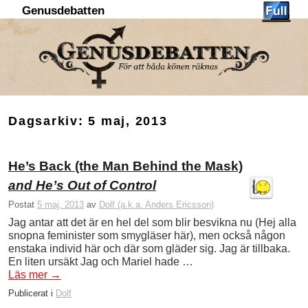
Genusdebatten
Hoppa till huvudinnehåll
Hoppa till sekundärt innehåll
Dagsarkiv:
5 maj, 2013
He’s Back (the Man Behind the Mask)
and He’s Out of Control
Postat
5 maj, 2013
av
Dolf (a.k.a. Anders Ericsson)
Jag antar att det är en hel del som blir besvikna nu (Hej alla
snopna feminister som smygläser här), men också någon
enstaka individ här och där som gläder sig. Jag är tillbaka.
En liten ursäkt Jag och Mariel hade …
Läs mer
→
Publicerat i
Dolf