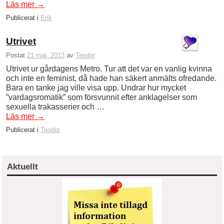
Läs mer
→
Publicerat i
Erik
Utrivet
Postat
21 maj, 2013
av
Teodor
Utrivet ur gårdagens Metro. Tur att det var en vanlig kvinna
och inte en feminist, då hade han säkert anmälts ofredande.
Bara en tanke jag ville visa upp. Undrar hur mycket
”vardagsromatik” som försvunnit efter anklagelser som
sexuella trakasserier och …
Läs mer
→
Publicerat i
Teodor
Aktuellt