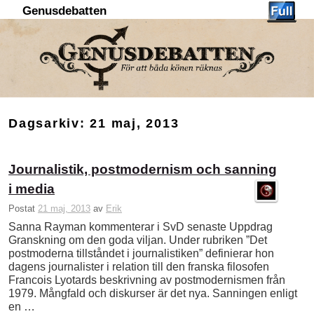
Genusdebatten
Hoppa till huvudinnehåll
Hoppa till sekundärt innehåll
Dagsarkiv:
21 maj, 2013
Journalistik, postmodernism och sanning
i media
Postat
21 maj, 2013
av
Erik
Sanna Rayman kommenterar i SvD senaste Uppdrag
Granskning om den goda viljan. Under rubriken ”Det
postmoderna tillståndet i journalistiken” definierar hon
dagens journalister i relation till den franska filosofen
Francois Lyotards beskrivning av postmodernismen från
1979. Mångfald och diskurser är det nya. Sanningen enligt
en …