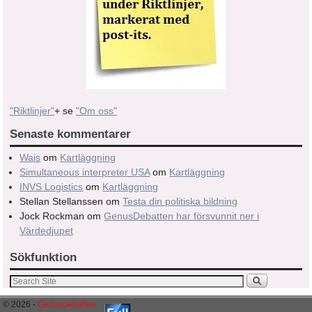
"Riktlinjer"
+ se
"Om oss"
Senaste kommentarer
Wais
om
Kartläggning
Simultaneous interpreter USA
om
Kartläggning
INVS Logistics
om
Kartläggning
Stellan Stellanssen
om
Testa din politiska bildning
Jock Rockman
om
GenusDebatten har försvunnit ner i
Värdedjupet
Sökfunktion
© 2026 -
Genusdebatten