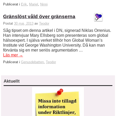
Publicerat i
Erik
,
Mariel
,
Ninni
Gränslöst våld över gränserna
Postat
30 maj, 2013
av
Teodor
Såg tipset om denna artikel i DN, signerad Niklas Orrenius.
Han intervjuar Mary Ellsberg som presenteras som global
hälsoexpert. I själva verket tillhör hon Global Woman’s
Institute vid George Washington University. Då kan man
förvänta sig en mer seriös argumentation …
Läs mer
→
Publicerat i
Genusdebatten
,
Teodor
Aktuellt