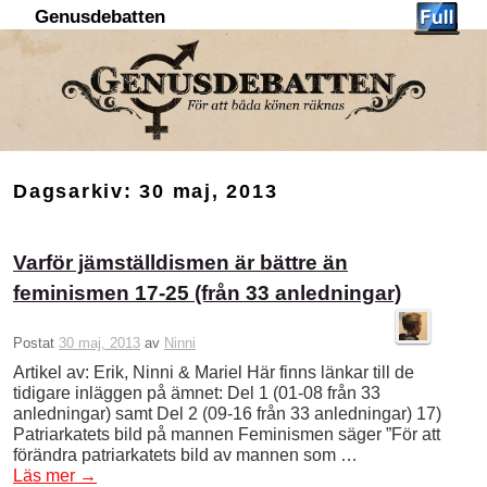
Genusdebatten
Hoppa till huvudinnehåll
Hoppa till sekundärt innehåll
Dagsarkiv:
30 maj, 2013
Varför jämställdismen är bättre än
feminismen 17-25 (från 33 anledningar)
Postat
30 maj, 2013
av
Ninni
Artikel av: Erik, Ninni & Mariel Här finns länkar till de
tidigare inläggen på ämnet: Del 1 (01-08 från 33
anledningar) samt Del 2 (09-16 från 33 anledningar) 17)
Patriarkatets bild på mannen Feminismen säger ”För att
förändra patriarkatets bild av mannen som …
Läs mer
→