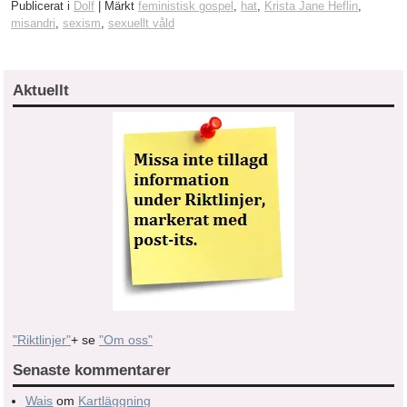
Publicerat i
Dolf
|
Märkt
feministisk gospel
,
hat
,
Krista Jane Heflin
,
misandri
,
sexism
,
sexuellt våld
Aktuellt
"Riktlinjer"
+ se
"Om oss"
Senaste kommentarer
Wais
om
Kartläggning