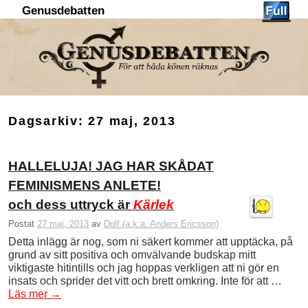
Genusdebatten
Hoppa till huvudinnehåll
Hoppa till sekundärt innehåll
Dagsarkiv:
27 maj, 2013
HALLELUJA! JAG HAR SKÅDAT
FEMINISMENS ANLETE!
och dess uttryck är
Kärlek
Postat
27 maj, 2013
av
Dolf (a.k.a. Anders Ericsson)
Detta inlägg är nog, som ni säkert kommer att upptäcka, på
grund av sitt positiva och omvälvande budskap mitt
viktigaste hitintills och jag hoppas verkligen att ni gör en
insats och sprider det vitt och brett omkring. Inte för att …
Läs mer
→