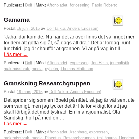
Publicerat i
Dolf
|
Märkt
Aftonbladet
,
förlossning
,
Paolo Roberto
Gamarna
Postat
16 juni, 2015
av
Dolf (a.k.a. Anders Ericsson)
”Jaha, där kom de. Nu när det är över finns det väl inget mer
för dem att gotta sig åt, så dags att dra.” Det är lördag, runt
lunchtid, jag är chaufför åt grannen. Vi är på väg in till …
Läs mer
→
Publicerat i
Dolf
|
Märkt
Aftonbladet
,
expressen
,
Jan Helin
,
journalistik
,
maktmissbruk
,
media
,
nyheter
,
Thomas Mattsson
Granskning Researchgruppen
Postat
19 mars, 2015
av
Dolf (a.k.a. Anders Ericsson)
Det sprider sig som en löpeld på nätet, så jag är väl sent ute
som vanligt, men jag tycker det är lite för viktigt för att jag
skall förbigå det med tystnad. En frilansjournalist, Ola
Sandstig, höll på med en …
Läs mer
→
Publicerat i
Dolf
|
Märkt
Aftonbladet
,
Aschberg
,
expressen
,
maktmissbruk
,
media
,
Piscatus
,
Researchgruppen
,
trolljägarna
,
Uppdrag