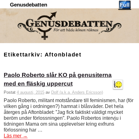
Genusdebatten
Hoppa till huvudinnehåll
Hoppa till sekundärt innehåll
Etikettarkiv:
Aftonbladet
Paolo Roberto slår KO på genusiterna
med en fläskig uppercut
Postat
4 augusti, 2015
av
Dolf (a.k.a. Anders Ericsson)
Paolo Roberto, militant motståndare till feminismen, har (för
vilken gång i ordningen?) hamnat i blåsväder. Det hela
återges på Aftonbladet: ”Jag fick faktiskt väldigt mycket
beröm under förlossningen”. Paolo Robertos intervju i
tidningen Mama om sina upplevelser kring exfruns
förlossning har …
Läs mer
→