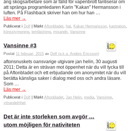
årig skogsarbetare som är fälld för vapenbrott fantiserar om
att spränga programledaren Karin ”Kakan” Hermansson i
luften. På Flashback skriver han om hur han …
Läs mer
→
Publicerat i
Dolf
|
Märkt
Aftonbladet
,
hat
,
Kakan Hermansson
,
kastration
,
könsstympning
,
lemlästning
,
misandri
,
Vansinne
Vansinne #3
Postat
11 februari, 2015
av
Dolf (a.k.a. Anders Ericsson)
aftonsnuskets oansvarige utgivare jan helin, 30 augusti
2011: Detta är en strävan mot öppenhet när du vill tycka till
på Aftonbladet och ett erbjudande om anonymitet när du vill
berätta känsliga saker i dialog med oss och andra läsare.
Som …
Läs mer
→
Publicerat i
Dolf
|
Märkt
Aftonbladet
,
Jan Helin
,
media
,
Vansinne
,
yttrandefrihet
Det är inte storleken som avgör …
utom möjligen för nativiteten