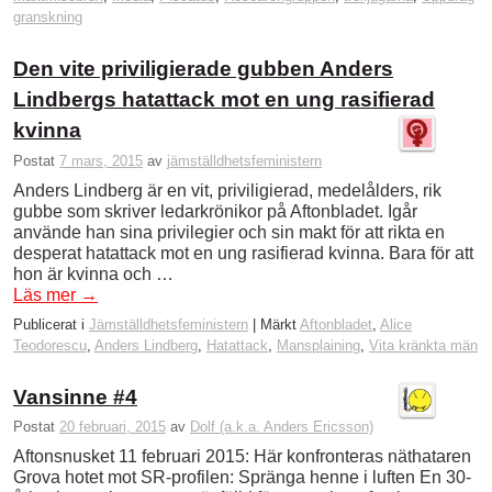
granskning
Den vite priviligierade gubben Anders
Lindbergs hatattack mot en ung rasifierad
kvinna
Postat
7 mars, 2015
av
jämställdhetsfeministern
Anders Lindberg är en vit, priviligierad, medelålders, rik
gubbe som skriver ledarkrönikor på Aftonbladet. Igår
använde han sina privilegier och sin makt för att rikta en
desperat hatattack mot en ung rasifierad kvinna. Bara för att
hon är kvinna och …
Läs mer
→
Publicerat i
Jämställdhetsfeministern
|
Märkt
Aftonbladet
,
Alice
Teodorescu
,
Anders Lindberg
,
Hatattack
,
Mansplaining
,
Vita kränkta män
Vansinne #4
Postat
20 februari, 2015
av
Dolf (a.k.a. Anders Ericsson)
Aftonsnusket 11 februari 2015: Här konfronteras näthataren
Grova hotet mot SR-profilen: Spränga henne i luften En 30-