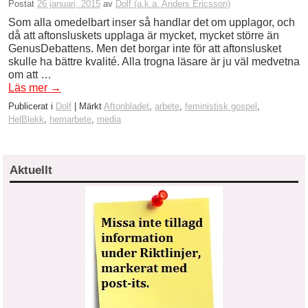
Postat
26 januari, 2015
av
Dolf (a.k.a. Anders Ericsson)
Som alla omedelbart inser så handlar det om upplagor, och
då att aftonsluskets upplaga är mycket, mycket större än
GenusDebattens. Men det borgar inte för att aftonslusket
skulle ha bättre kvalité. Alla trogna läsare är ju väl medvetna
om att …
Läs mer
→
Publicerat i
Dolf
|
Märkt
Aftonbladet
,
arbete
,
feministisk gospel
,
HelBlekk
,
hemarbete
,
media
Aktuellt