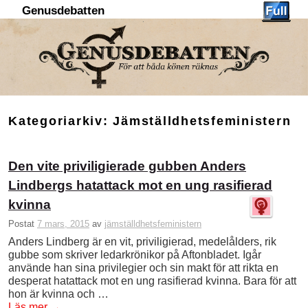
Genusdebatten
Hoppa till huvudinnehåll
Hoppa till sekundärt innehåll
Kategoriarkiv:
Jämställdhetsfeministern
Den vite priviligierade gubben Anders
Lindbergs hatattack mot en ung rasifierad
kvinna
Postat
7 mars, 2015
av
jämställdhetsfeministern
Anders Lindberg är en vit, priviligierad, medelålders, rik
gubbe som skriver ledarkrönikor på Aftonbladet. Igår
använde han sina privilegier och sin makt för att rikta en
desperat hatattack mot en ung rasifierad kvinna. Bara för att
hon är kvinna och …
Läs mer
→