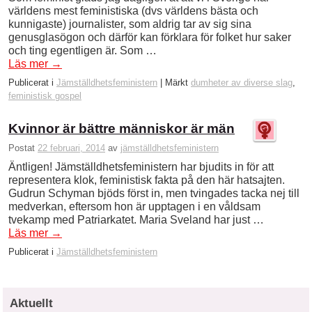
världens mest feministiska (dvs världens bästa och
kunnigaste) journalister, som aldrig tar av sig sina
genusglasögon och därför kan förklara för folket hur saker
och ting egentligen är. Som …
Läs mer
→
Publicerat i
Jämställdhetsfeministern
|
Märkt
dumheter av diverse slag
,
feministisk gospel
Kvinnor är bättre människor är män
Postat
22 februari, 2014
av
jämställdhetsfeministern
Äntligen! Jämställdhetsfeministern har bjudits in för att
representera klok, feministisk fakta på den här hatsajten.
Gudrun Schyman bjöds först in, men tvingades tacka nej till
medverkan, eftersom hon är upptagen i en våldsam
tvekamp med Patriarkatet. Maria Sveland har just …
Läs mer
→
Publicerat i
Jämställdhetsfeministern
Aktuellt