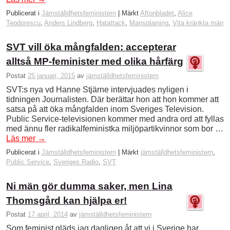
Publicerat i
Jämställdhetsfeministern
|
Märkt
Aftonbladet
,
Alice
Teodorescu
,
Anders Lindberg
,
Hatattack
,
Mansplaining
,
Vita kränkta män
SVT vill öka mångfalden: accepterar
alltså MP-feminister med olika hårfärg
Postat
25 januari, 2015
av
jämställdhetsfeministern
SVT:s nya vd Hanne Stjärne intervjuades nyligen i
tidningen Journalisten. Där berättar hon att hon kommer att
satsa på att öka mångfalden inom Sveriges Television.
Public Service-televisionen kommer med andra ord att fyllas
med ännu fler radikalfeministka miljöpartikvinnor som bor …
Läs mer
→
Publicerat i
Jämställdhetsfeministern
|
Märkt
jämställdhetsfeministern
,
Public Service
,
Sveriges Radio
,
SVT
Ni män gör dumma saker, men Lina
Thomsgård kan hjälpa er!
Postat
17 april, 2014
av
jämställdhetsfeministern
Som feminist gläds jag dagligen åt att vi i Sverige har