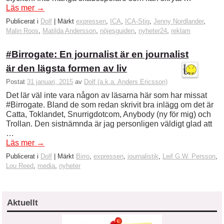
Läs mer
→
Publicerat i
Dolf
|
Märkt
expressen
,
ICA
,
ICA-Stig
,
Jenny Nordlander
,
Malin Roos
,
Matilda Andersson
,
nöjesguiden
,
nyheter24
,
reklam
#Birrogate: En journalist är en journalist
är den lägsta formen av liv
Postat
31 januari, 2015
av
Dolf (a.k.a. Anders Ericsson)
Det lär väl inte vara någon av läsarna här som har missat
#Birrogate. Bland de som redan skrivit bra inlägg om det är
Catta, Toklandet, Snurrigdotcom, Anybody (ny för mig) och
Trollan. Den sistnämnda är jag personligen väldigt glad att
…
Läs mer
→
Publicerat i
Dolf
|
Märkt
Birro
,
expressen
,
journalistik
,
Leif G.W. Persson
,
Lou Reed
,
media
,
nyheter
Aktuellt