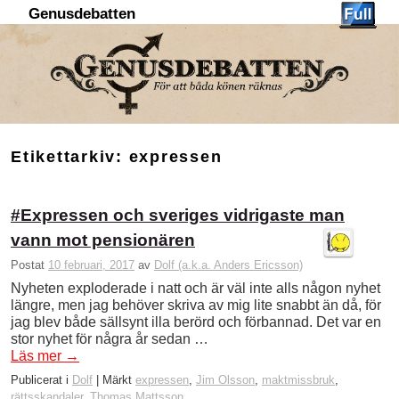
Genusdebatten
Hoppa till huvudinnehåll
Hoppa till sekundärt innehåll
Etikettarkiv:
expressen
#Expressen och sveriges vidrigaste man
vann mot pensionären
Postat
10 februari, 2017
av
Dolf (a.k.a. Anders Ericsson)
Nyheten exploderade i natt och är väl inte alls någon nyhet
längre, men jag behöver skriva av mig lite snabbt än då, för
jag blev både sällsynt illa berörd och förbannad. Det var en
stor nyhet för några år sedan …
Läs mer
→
Publicerat i
Dolf
|
Märkt
expressen
,
Jim Olsson
,
maktmissbruk
,
rättsskandaler
,
Thomas Mattsson