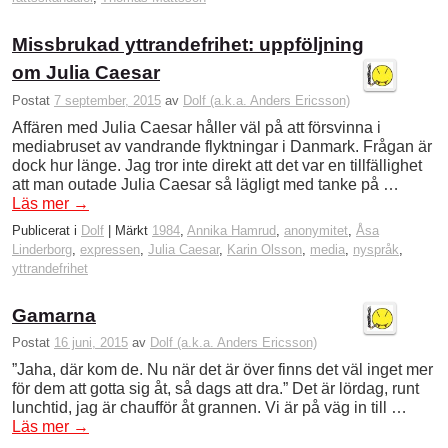
Missbrukad yttrandefrihet: uppföljning
om Julia Caesar
Postat
7 september, 2015
av
Dolf (a.k.a. Anders Ericsson)
Affären med Julia Caesar håller väl på att försvinna i
mediabruset av vandrande flyktningar i Danmark. Frågan är
dock hur länge. Jag tror inte direkt att det var en tillfällighet
att man outade Julia Caesar så lägligt med tanke på …
Läs mer
→
Publicerat i
Dolf
|
Märkt
1984
,
Annika Hamrud
,
anonymitet
,
Åsa
Linderborg
,
expressen
,
Julia Caesar
,
Karin Olsson
,
media
,
nyspråk
,
yttrandefrihet
Gamarna
Postat
16 juni, 2015
av
Dolf (a.k.a. Anders Ericsson)
”Jaha, där kom de. Nu när det är över finns det väl inget mer
för dem att gotta sig åt, så dags att dra.” Det är lördag, runt
lunchtid, jag är chaufför åt grannen. Vi är på väg in till …
Läs mer
→