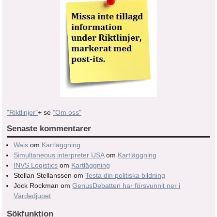
"Riktlinjer"
+ se
"Om oss"
Senaste kommentarer
Wais
om
Kartläggning
Simultaneous interpreter USA
om
Kartläggning
INVS Logistics
om
Kartläggning
Stellan Stellanssen
om
Testa din politiska bildning
Jock Rockman
om
GenusDebatten har försvunnit ner i
Värdedjupet
Sökfunktion