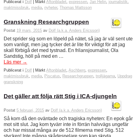
Publicerat i
Dolf
|
Märkt
Aftonbladet
,
expressen
,
Jan Helin
,
journalistik
,
maktmissbruk
,
media
,
nyheter
,
Thomas Mattsson
Granskning Researchgruppen
Postat
19 mars, 2015
av
Dolf (a.k.a. Anders Ericsson)
Det sprider sig som en löpeld på nätet, så jag är väl sent ute
som vanligt, men jag tycker det är lite för viktigt för att jag
skall förbigå det med tystnad. En frilansjournalist, Ola
Sandstig, höll på med en …
Läs mer
→
Publicerat i
Dolf
|
Märkt
Aftonbladet
,
Aschberg
,
expressen
,
maktmissbruk
,
media
,
Piscatus
,
Researchgruppen
,
trolljägarna
,
Uppdrag
granskning
Det gäller att följa rätt Stig i ICA-djungeln
Postat
5 februari, 2015
av
Dolf (a.k.a. Anders Ericsson)
Så kom då den oväntade och tragiska nyheten: En epok går
mot sitt slut. Jag kom tyvärr inte in förrän halvvägs ungefär
och har missat många av de 512 filmerna med Stig. 512
stycken! Inte många skådespelare som kan skryta …