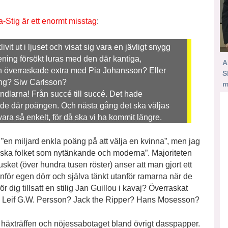
-Stig är ett enormt misstag
:
it ut i ljuset och visat sig vara en jävligt snygg
ing försökt luras med den där kantiga,
A
n överraskade extra med Pia Johansson? Eller
S
ng? Siw Carlsson?
m
andlarna! Från succé till succé. Det hade
ka de där poängen. Och nästa gång det ska väljas
vara så enkelt, för då ska vi ha kommit längre.
”en miljard enkla poäng på att välja en kvinna”, men jag
svenska folket som nytänkande och moderna”. Majoriteten
sket (över hundra tusen röster) anser att man gjort ett
nför egen dörr och själva tänkt utanför ramarna när de
ör dig tillsatt en stilig Jan Guillou i kavaj? Överraskat
 Leif G.W. Persson? Jack the Ripper? Hans Mosesson?
äxträffen och nöjessabotaget bland övrigt dass­papper.