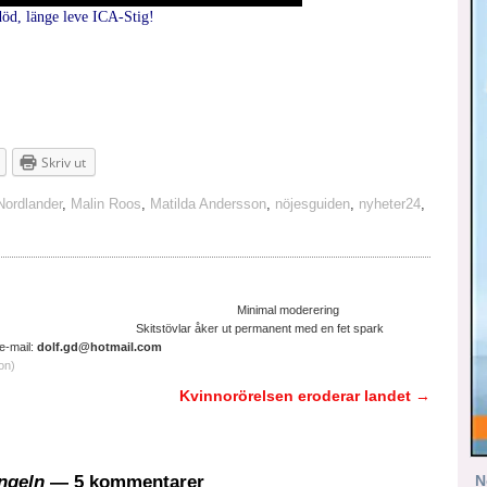
död, länge leve ICA-Stig!
Skriv ut
Nordlander
,
Malin Roos
,
Matilda Andersson
,
nöjesguiden
,
nyheter24
,
ltruistisk cyniker Minimal moderering
ter. Skitstövlar åker ut permanent med en fet spark
il:
dolf.gd@hotmail.com
on)
Kvinnorörelsen eroderar landet
→
N
ungeln
— 5 kommentarer