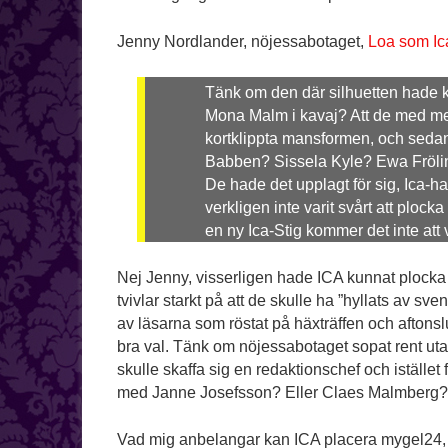
Jenny Nordlander, nöjessabotaget,
Loa som Ica
Tänk om den där silhuetten hade kliv
Mona Malm i kavaj? Att de med men
kortklippta mansformen, och seda
Babben? Sissela Kyle? Ewa Fröli
De hade det upplagt för sig, Ica-h
verkligen inte varit svårt att ploc
en ny Ica-Stig kommer det inte att 
Nej Jenny, visserligen hade ICA kunnat plocka 
tvivlar starkt på att de skulle ha ”hyllats av 
av läsarna som röstat på häxträffen och aftonslu
bra val. Tänk om nöjessabotaget sopat rent uta
skulle skaffa sig en redaktionschef och istället f
med Janne Josefsson? Eller Claes Malmberg?
Vad mig anbelangar kan ICA placera mygel24, h