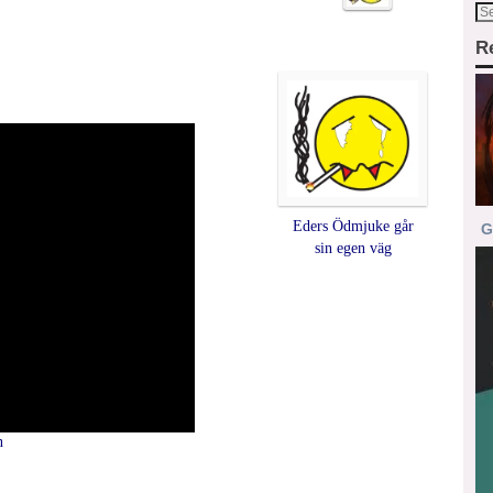
R
:
Eders Ödmjuke går
G
sin egen väg
n