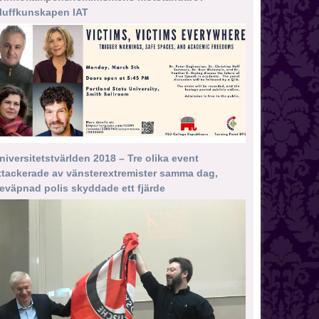
luffkunskapen IAT
niversitetstvärlden 2018 – Tre olika event
ttackerade av vänsterextremister samma dag,
eväpnad polis skyddade ett fjärde