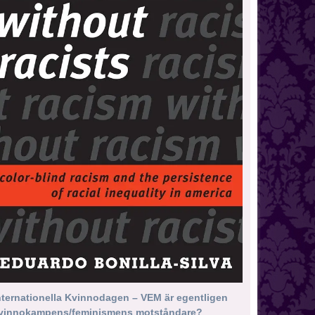
nternationella Kvinnodagen – VEM är egentligen
vinnokampens/feminismens motståndare?