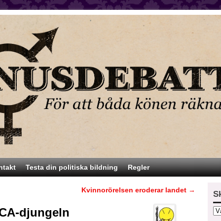
ntakt
Testa din politiska bildning
Regler
Kvinnorörelsen eroderar landet
→
S
i ICA-djungeln