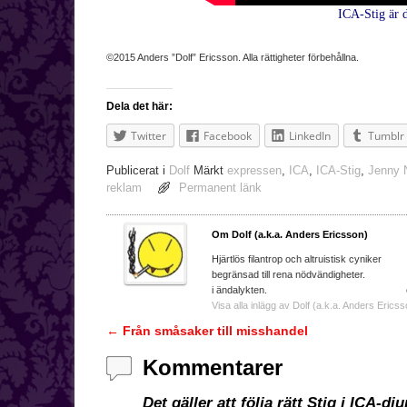
ICA-Stig är 
©2015 Anders ”Dolf” Ericsson. Alla rättigheter förbehållna.
Dela det här:
Twitter
Facebook
LinkedIn
Tumblr
Publicerat i
Dolf
Märkt
expressen
,
ICA
,
ICA-Stig
,
Jenny 
reklam
Permanent länk
Om Dolf (a.k.a. Anders Ericsson)
Hjärtlös filantrop och a
begränsad till rena nödvändighe
i ändalykten. e-ma
Visa alla inlägg av Dolf (a.k.a. Anders Ericss
←
Från småsaker till misshandel
Inläggsnavigering
Kommentarer
Det gäller att följa rätt Stig i ICA-dj