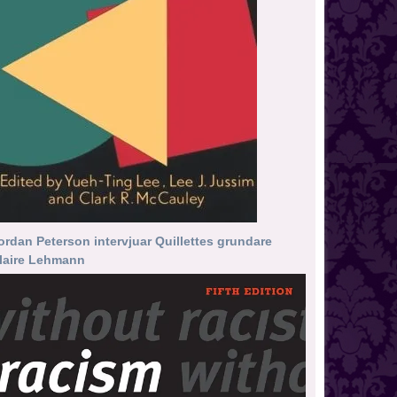
ordan Peterson intervjuar Quillettes grundare
laire Lehmann