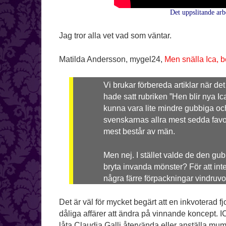
Det uppslitande arbe
Jag tror alla vet vad som väntar.
Matilda Andersson, mygel24,
Men snälla Ica, b
Vi brukar förbereda artiklar när de
hade satt rubriken ”Hen blir nya Ica-
kunna vara lite mindre gubbiga och
svenskarnas allra mest sedda favori
mest består av män.
Men nej. I stället valde de den gub
bryta invanda mönster? För att inte 
några färre förpackningar vindruvo
Det är väl för mycket begärt att en inkvoterad fjo
dåliga affärer att ändra på vinnande koncept. ICA
låta Claudia Galli återvända eller anställa mums