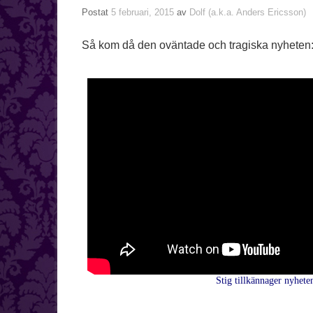
Postat
5 februari, 2015
av
Dolf (a.k.a. Anders Ericsson)
Så kom då den oväntade och tragiska nyheten
Stig tillkännager nyhete