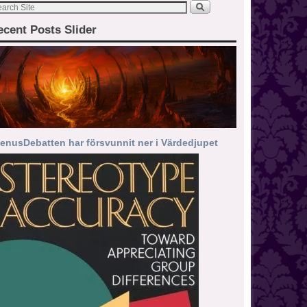
ecent Posts Slider
enusDebatten har försvunnit ner i Värdedjupet