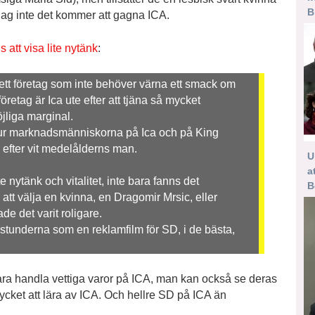
B
r jag inte det kommer att gagna ICA.
 att visa lite nytänk
:
, ett företag som inte behöver värna ett smack om
retag är Ica ute efter att tjäna så mycket
jliga marginal.
ur marknadsmänniskorna på Ica och på King
 efter vit medelålderns man.
U
a
e nytänk och vitalitet, inte bara fanns det
B
att välja en kvinna, en Dragomir Mrsic, eller
de det varit roligare.
stunderna som en reklamfilm för SD, i de bästa,
bara handla vettiga varor på ICA, man kan också se deras
ycket att lära av ICA. Och hellre SD på ICA än