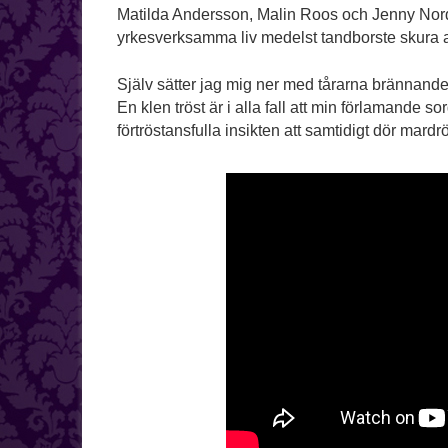
Matilda Andersson, Malin Roos och Jenny Nordl
yrkesverksamma liv medelst tandborste skura al
Själv sätter jag mig ner med tårarna brännande
En klen tröst är i alla fall att min förlamande so
förtröstansfulla insikten att samtidigt dör ma