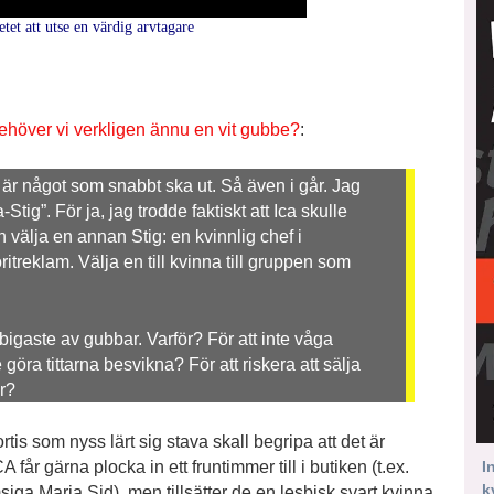
tet att utse en värdig arvtagare
ehöver vi verkligen ännu en vit gubbe?
:
t är något som snabbt ska ut. Så även i går. Jag
Stig”. För ja, jag trodde faktiskt att Ica skulle
 välja en annan Stig: en kvinnlig chef i
treklam. Välja en till kvinna till gruppen som
bigaste av gubbar. Varför? För att inte våga
göra tittarna besvikna? För att riskera att sälja
r?
rtis som nyss lärt sig stava skall begripa att det är
 får gärna plocka in ett fruntimmer till i butiken (t.ex.
I
k
iga Maria Sid), men tillsätter de en lesbisk svart kvinna