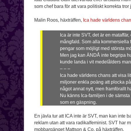
som chef bara för att vara politiskt korrekta tro
Malin Roos, häxträffen,
Ica hade världens chans
Ica är inte SVT, det är en mataffär
mångfald. Som alla kommersiella fö
pengar som möjligt med största mö
Men jag kan ÄNDÅ inte begripa h
kunde landa i vit medelålders man
– – –
Ica hade världens chans att visa lit
miljoner enkla poäng att plocka på 
något annat nytt, men framförallt ha
Nu känns Ica-familjen i de sämsta 
som en gäspning.
En jävla tur att ICA inte är SVT, man kan inte 
reklam utan att vara radikalfeminist. SVT har m
mobbargänget Mattson & Co. på häxträffen.