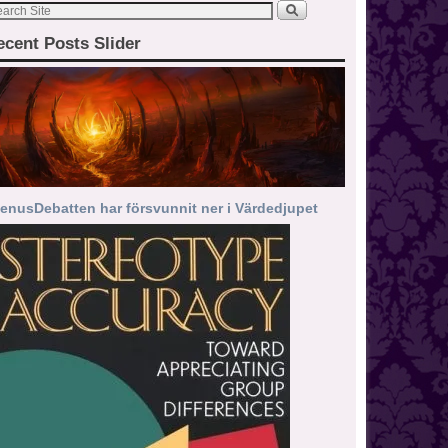
ecent Posts Slider
enusDebatten har försvunnit ner i Värdedjupet