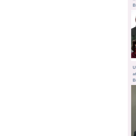
B
U
a
B