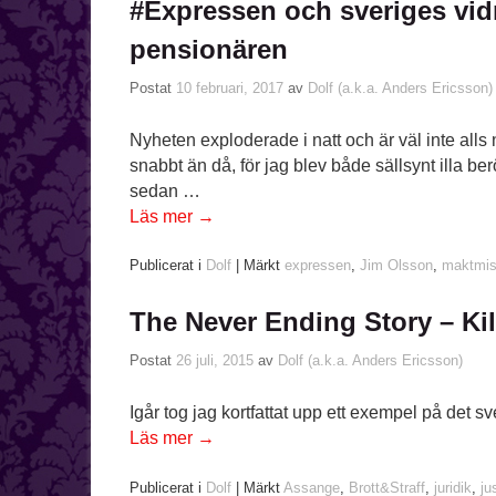
#Expressen och sveriges vid
pensionären
Postat
10 februari, 2017
av
Dolf (a.k.a. Anders Ericsson)
Nyheten exploderade i natt och är väl inte alls
snabbt än då, för jag blev både sällsynt illa be
sedan …
Läs mer
→
Publicerat i
Dolf
|
Märkt
expressen
,
Jim Olsson
,
maktmis
The Never Ending Story – K
Postat
26 juli, 2015
av
Dolf (a.k.a. Anders Ericsson)
Igår tog jag kortfattat upp ett exempel på det 
Läs mer
→
Publicerat i
Dolf
|
Märkt
Assange
,
Brott&Straff
,
juridik
,
ju