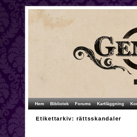
Hoppa till huvudinnehåll
Hoppa till sekundärt innehåll
Hem
Bibliotek
Forums
Kartläggning
Ko
Etikettarkiv:
rättsskandaler