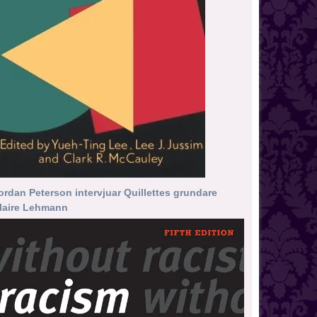
ordan Peterson intervjuar Quillettes grundare
laire Lehmann