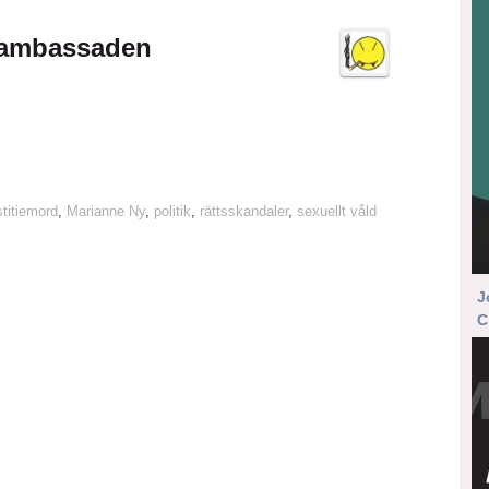
på ambassaden
stitiemord
,
Marianne Ny
,
politik
,
rättsskandaler
,
sexuellt våld
J
C