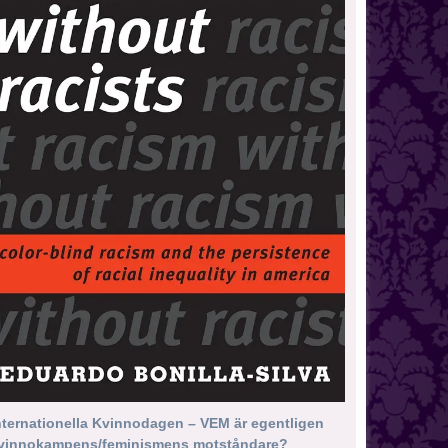
nternationella Kvinnodagen – VEM är egentligen
vinnokampens/feminismens motståndare?