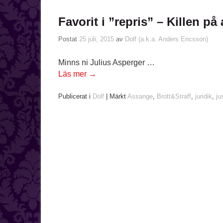
Favorit i ”repris” – Killen 
Postat
25 juli, 2015
av
Dolf (a.k.a. Anders Ericsson)
Minns ni Julius Asperger …
Läs mer
→
Publicerat i
Dolf
|
Märkt
Assange
,
Brott&Straff
,
juridik
,
ju