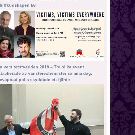
luffkunskapen IAT
niversitetstvärlden 2018 – Tre olika event
ttackerade av vänsterextremister samma dag,
eväpnad polis skyddade ett fjärde