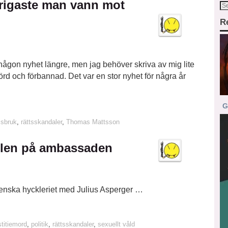
rigaste man vann mot
R
 någon nyhet längre, men jag behöver skriva av mig lite
rörd och förbannad. Det var en stor nyhet för några år
G
sbruk
,
rättsskandaler
,
Thomas Mattsson
illen på ambassaden
svenska hyckleriet med Julius Asperger …
stitiemord
,
politik
,
rättsskandaler
,
sexuellt våld