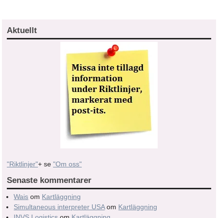
Aktuellt
"Riktlinjer"
+ se
"Om oss"
Senaste kommentarer
Wais
om
Kartläggning
Simultaneous interpreter USA
om
Kartläggning
INVS Logistics
om
Kartläggning