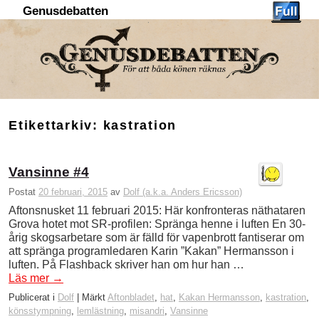
Genusdebatten
Hoppa till huvudinnehåll
Hoppa till sekundärt innehåll
Etikettarkiv:
kastration
Vansinne #4
Postat
20 februari, 2015
av
Dolf (a.k.a. Anders Ericsson)
Aftonsnusket 11 februari 2015: Här konfronteras näthataren
Grova hotet mot SR-profilen: Spränga henne i luften En 30-
årig skogsarbetare som är fälld för vapenbrott fantiserar om
att spränga programledaren Karin ”Kakan” Hermansson i
luften. På Flashback skriver han om hur han …
Läs mer
→
Publicerat i
Dolf
|
Märkt
Aftonbladet
,
hat
,
Kakan Hermansson
,
kastration
,
könsstympning
,
lemlästning
,
misandri
,
Vansinne