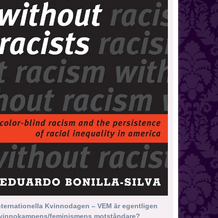
nternationella Kvinnodagen – VEM är egentligen
vinnokampens/feminismens motståndare?