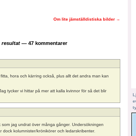
Om lite jämställdistiska bilder
→
 resultat
— 47 kommentarer
ra fitta, hora och kärring också, plus allt det andra man kan
ag tycker vi hittar på mer att kalla kvinnor för så det blir
L
e
t
 sak som jag undrat över många gånger. Undersökningen
r dock kolumnister/krönikörer och ledarskribenter.