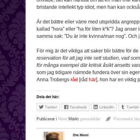
bristande intellekt typ idiot, men han kan ocks
Är det bättre eller värre med utspridda angreppsp
kallad ”hora” eller ”ha för liten k*k”? Jag anser
samma sak: ”Du är inte kvinna/man nog”. Och jag 
För mig är det viktiga att saker blir bättre för d
reservation för att jag inte sett studien, vad 
för många exempel där kritisk åsikt ansetts vara
som jag tidigare nämnde fundera över sin egen
Anna Trobergs
råd
[råd
här
], hon har en viktig
Dela det här:
Twitter
Facebook
LinkedIn
Tumblr
Publicerat i
Ninni
Märkt
genusbilder
Permanent län
Om Ninni