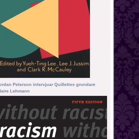
ordan Peterson intervjuar Quillettes grundare
laire Lehmann