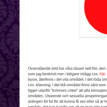
Ovanstående bild har våra läsare sett förr, den ä
som jag beskrivit mer i tidigare inlägg t.ex.
här
.
byxor, återfinns i det vita området. I det röda 
t.ex. klänning. I det blå området finns sånt som
ligger utanför ”kvinnors cirkel” att alla könssp
områden. Utseende och sexuella anspelningar. 
antingen för ful för att kunna få sex eller så ä
område, det kan handla om att en man inte kan 