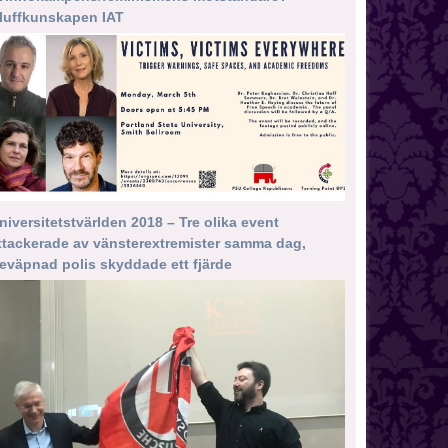
luffkunskapen IAT
niversitetstvärlden 2018 – Tre olika event
ttackerade av vänsterextremister samma dag,
eväpnad polis skyddade ett fjärde