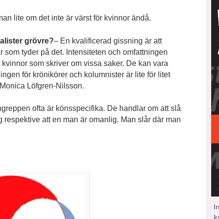
an lite om det inte är värst för kvinnor ändå.
alister grövre?
– En kvalificerad gissning är att
r som tyder på det. Intensiteten och omfattningen
t kvinnor som skriver om vissa saker. De kan vara
gen för krönikörer och kolumnister är lite för litet
r Monica Löfgren-Nilsson.
angreppen ofta är könsspecifika. De handlar om att slå
ig respektive att en man är omanlig. Man slår där man
I
k