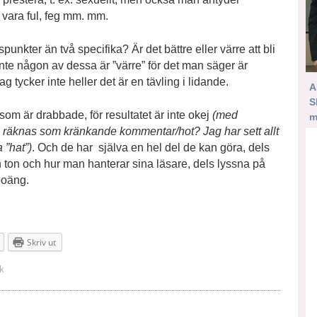
å vara ful, feg mm. mm.
unkter än två specifika? Är det bättre eller värre att bli
 inte någon av dessa är ”värre” för det man säger är
tycker inte heller det är en tävling i lidande.
A
S
e som är drabbade, för resultatet är inte okej
(med
m
som räknas som kränkande kommentar/hot? Jag har sett allt
 ”hat”)
. Och de har själva en hel del de kan göra, dels
 ton och hur man hanterar sina läsare, dels lyssna på
 poäng.
Skriv ut
k