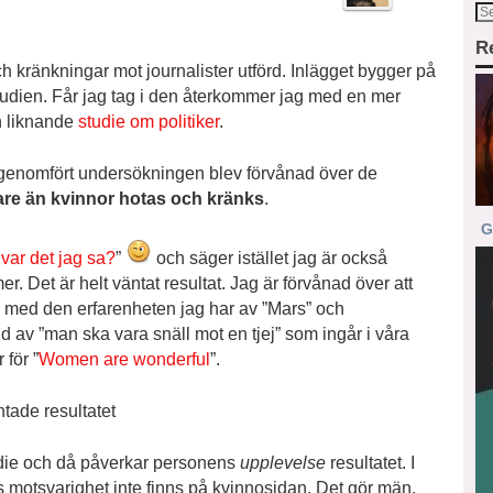
R
ch kränkningar mot journalister utförd. Inlägget bygger på
 studien. Får jag tag i den återkommer jag med en mer
en liknande
studie om politiker
.
enomfört undersökningen blev förvånad över de
are än kvinnor
hotas och kränks
.
G
var det jag sa?
”
och säger istället jag är också
r. Det är helt väntat resultat. Jag är förvånad över att
lla med den erfarenheten jag har av ”Mars” och
d av ”man ska vara snäll mot en tjej” som ingår i våra
 för ”
Women are wonderful
”.
tade resultatet
tudie och då påverkar personens
upplevelse
resultatet. I
rs motsvarighet inte finns på kvinnosidan. Det gör män,