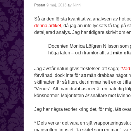
Postat
9 maj, 2013
av
Ninni
Så är den första kvantitativa analysen av hot o
denna artikel
, då jag än inte lyckats få tag på
detaljerad analys. Jag har tidigare skrivit om 
Docenten Monica Löfgren Nilsson som g
höga talen – och framför allt att
män oft
Jag avstår naturligtvis frestelsen att säga; ”
Vad 
förvånad, dock inte för att män drabbas något me
skillnaden är så liten, det rimmar helt enkelt i
”Venus”. Att män drabbas mer är en naturlig följ
könsnormer. Majoriteten
är
snällare mot kvinnor
Jag har några teorier kring det, för mig,
lätt
ovän
* Dels verkar det vara en självrapporteringss
mansrollen finns ett ”ta skitet som en man”, va