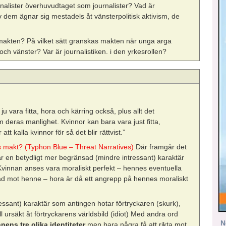
rnalister överhuvudtaget som journalister? Vad är
av dem ägnar sig mestadels åt vänsterpolitisk aktivism, de
 makten? På vilket sätt granskas makten när unga arga
r och vänster? Var är journalistiken. i den yrkesrollen?
 ju vara fitta, hora och kärring också, plus allt det
deras manlighet. Kvinnor kan bara vara just fitta,
tt kalla kvinnor för så det blir rättvist.”
s makt? (Typhon Blue – Threat Narratives)
Där framgår det
r en betydligt mer begränsad (mindre intressant) karaktär
innan anses vara moraliskt perfekt – hennes eventuella
lldåd mot henne – hora är då ett angrepp på hennes moraliskt
ssant) karaktär som antingen hotar förtryckaren (skurk),
ll ursäkt åt förtryckarens världsbild (idiot) Med andra ord
N
nens tre olika identiteter
men bara några få att rikta mot