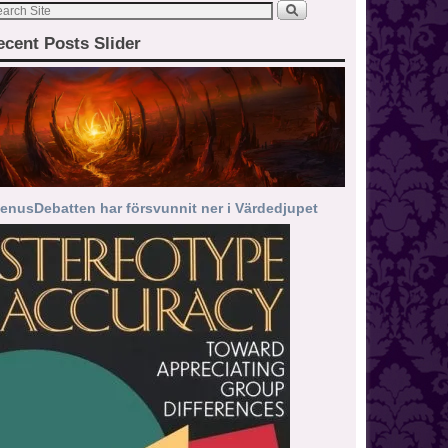
ecent Posts Slider
enusDebatten har försvunnit ner i Värdedjupet