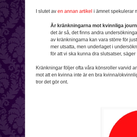
I slutet av
en annan artikel
i ämnet spekulerar m
Är kränkningarna mot kvinnliga journ
det är så, det finns andra undersökninga
av kränkningarna kan vara större för jus
mer utsatta, men underlaget i undersöknin
för att vi ska kunna dra slutsatser, säge
Kränkningar följer ofta våra könsroller varvid 
mot att en kvinna inte är en bra kvinna/okvinnl
tror det gör ont.