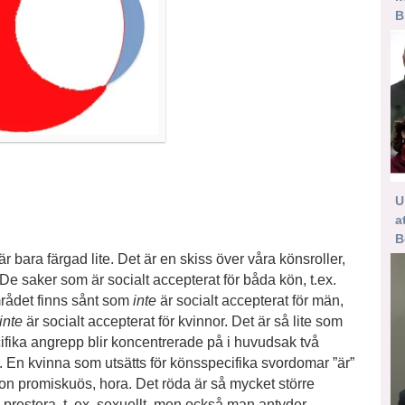
B
U
a
B
r bara färgad lite. Det är en skiss över våra könsroller,
 De saker som är socialt accepterat för båda kön, t.ex.
området finns sånt som
inte
är socialt accepterat för män,
inte
är socialt accepterat för kvinnor. Det är så lite som
ecifika angrepp blir koncentrerade på i huvudsak två
En kvinna som utsätts för könsspecifika svordomar ”är”
r hon promiskuös, hora. Det röda är så mycket större
prestera, t. ex. sexuellt, men också man antyder