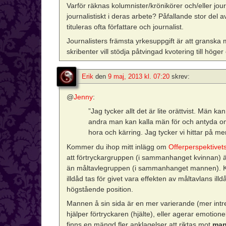
Varför räknas kolumnister/krönikörer och/eller jou
journalistiskt i deras arbete? Påfallande stor del 
tituleras ofta författare och journalist.
Journalisters främsta yrkesuppgift är att granska
skribenter vill stödja påtvingad kvotering till höge
Erik
den
9 maj, 2013 kl. 07:20
skrev:
@
Jenny
:
”Jag tycker allt det är lite orättvist. Män kan
andra man kan kalla män för och antyda om 
hora och kärring. Jag tycker vi hittar på mer a
Kommer du ihop mitt inlägg om
Offerperspektivet
att förtryckargruppen (i sammanhanget kvinnan) ä
än måltavlegruppen (i sammanhanget mannen). Kv
illdåd tas för givet vara effekten av måltavlans i
högstående position.
Mannen å sin sida är en mer varierande (mer intre
hjälper förtryckaren (hjälte), eller agerar emotione
finns en mängd fler anklagelser att riktas mot
man