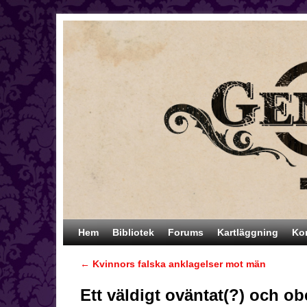
Hoppa till huvudinnehåll
Hoppa till sekundärt innehåll
Hem
Bibliotek
Forums
Kartläggning
Ko
←
Kvinnors falska anklagelser mot män
Inläggsnavigering
Ett väldigt oväntat(?) och ob