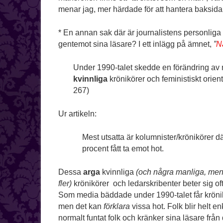
menar jag, mer härdade för att hantera baksida
* En annan sak där är journalistens personliga 
gentemot sina läsare? I ett inlägg på ämnet,
”
N
Under 1990-talet skedde en förändring av 
kvinnliga
krönikörer och feministiskt orient
267)
Ur artikeln:
Mest utsatta är kolumnister/krönikörer d
procent fått ta emot hot.
Dessa
arga
kvinnliga
(och några manliga, men
fler)
krönikörer och ledarskribenter beter sig of
Som media bäddade under 1990-talet får krönik
men det kan
förklara
vissa hot. Folk blir helt e
normalt funtat folk och kränker sina läsare från