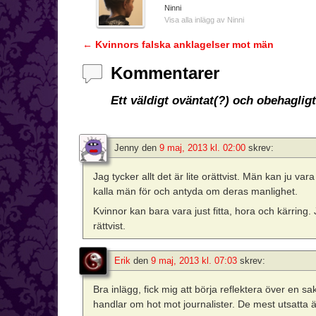
Ninni
Visa alla inlägg av Ninni
←
Kvinnors falska anklagelser mot män
Inläggsnavigering
Kommentarer
Ett väldigt oväntat(?) och obehagligt
Jenny
den
9 maj, 2013 kl. 02:00
skrev:
Jag tycker allt det är lite orättvist. Män kan ju va
kalla män för och antyda om deras manlighet.
Kvinnor kan bara vara just fitta, hora och kärring. J
rättvist.
Erik
den
9 maj, 2013 kl. 07:03
skrev:
Bra inlägg, fick mig att börja reflektera över en
handlar om hot mot journalister. De mest utsatta ä