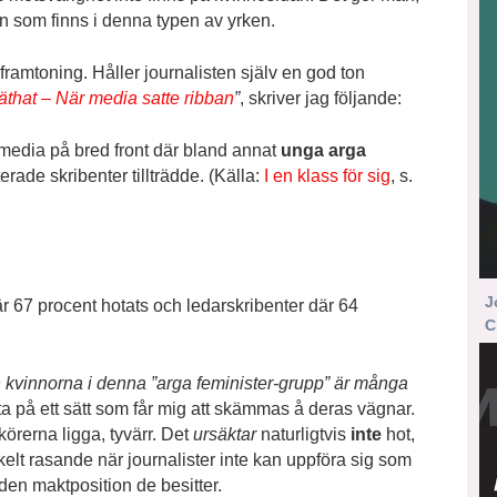
n som finns i denna typen av yrken.
framtoning. Håller journalisten själv en god ton
äthat – När media satte ribban
”
, skriver jag följande:
media på bred front där bland annat
unga arga
erade skribenter tillträdde. (Källa:
I en klass för sig
, s.
J
är 67 procent hotats och ledarskribenter där 64
C
 kvinnorna i denna ”arga feminister-grupp” är många
ta på ett sätt som får mig att skämmas å deras vägnar.
örerna ligga, tyvärr. Det
ursäktar
naturligtvis
inte
hot,
nkelt rasande när journalister inte kan uppföra sig som
 den maktposition de besitter.